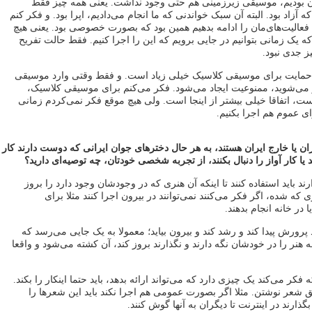
ران بودیم، موسیقی زیرزمینی هم حتی وجود نداشت. یعنی همه چیز فقط
آزاد بود. البته آن سبک خواندنی که ما انجام می‌دادیم، اپرا بود. و فکر کنم
م فعالیت‌های‌مان را ادامه بدهیم همین بود که بصورت خصوصی بود. یعنی هیچ
ه یک زمانی بتوانیم در جایی برویم که این را اجرا کنیم. فقط حالت تفریح
ز جدی نبود.
 حمایت برای موسیقی کلاسیک خیلی زیاد است. و فقط وقتی وارد موسیقی
 می‌شوید، ممنوعیت ایجاد می‌شود. فکر می‌کنم برای موسیقی کلاسیک،
ست، اتفاقا خیلی بیشتر از اینجا است. ولی هیچ موقع فکر نمی‌کردم زمانی
ای عموم هم اجرا بکنیم.
ان یا خارج ایران هستند، به هر حال دخترهای جوان ایرانی که دوست دارند کار
 یا کار آواز را دنبال بکنند، از تجربه شخصی خودتان، چه توصیه‌ای دارید؟
رند باید استفاده کنند تا اینکه آن هنری که در وجودشان وجود دارد را بروز
ی که شده، اگر فکر می‌کنند نمی‌توانند در بیرون اجرا کنند مثلا برای
 در خانه انجام بدهند.
پرورش پیدا کند و رشد کند و بیرون بیاید؛ معمولا به یک جایی می‌رسد که
 هنر را در خودشان نگه دارند و نگذارند بروز کند، آن کشته می‌شود و واقعا
ر می‌کند یک چیزی دارد که می‌تواند ارائه بدهد، باید حتما اینکار را بکند.
 شعر نوشتن. مثلا اگر بصورت عمومی هم اجرا نکند باید این شعرها را
گذارند در اینترنت تا دیگران به آنها گوش کنند.