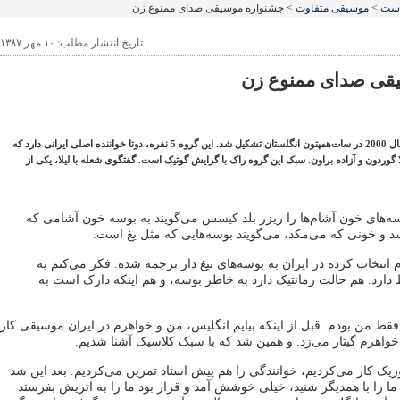
است
>
موسیقی متفاوت
> جشنواره موسیقی صدای ممنوع زن
تاریخ انتشار مطلب: ۱۰ مهر ۱۳۸۷
قی صدای ممنوع زن
گروه ریزر بلید کیسس در سال 2000 در سات‌همپتون انگلستان تشکیل شد. این گروه 5 نفره، دوتا خواننده اصلی ایرانی دارد که
لا گوردون و آزاده براون. سبک این گروه راک با گرایش گوتیک است. گفتگوی شعله با لیلا، یکی از
سه‌های خون آشام‌ها را ریزر بلد کیسس می‌گویند به بوسه خون آشامی که
د و خونی که می‌مکد، می‌گویند بوسه‌هایی که مثل یغ است.
انتخاب کرده در ایران به بوسه‌های تیغ دار ترجمه شده. فکر می‌کنم به
 دارد. هم حالت رمانتیک دارد به خاطر بوسه، و هم اینکه دارک است به
ه فقط من بودم. قبل از اینکه بیایم انگلیس، من و خواهرم در ایران موسیقی کار
 خواهرم گیتار می‌زد. و همین شد که با سبک کلاسیک آشنا شدیم.
یک کار می‌کردیم، خوانندگی را هم پیش استاد تمرین می‌کردیم. بعد این شد
ا را با همدیگر شنید، خیلی خوشش آمد و قرار بود ما را به اتریش بفرستد