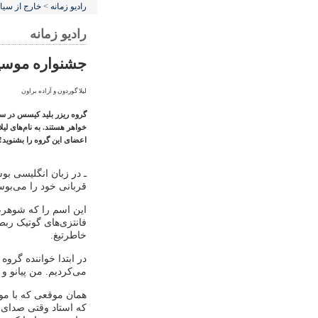
رادیو زمانه
>
خارج از سی
رادیو زمانه
جشنواره موسی
لیلا گوردون و آزاده براون
خواهر هستند. به نام‌های لی
اعضای این گروه را بشنوید!
ـ در زبان انگلیسی بو
قربانی خود را می‌بوس
این اسم را که شوهرم 
فانتزی‌های گوتیک ربط
خاطرتیغ.
در ابتدا خواننده گرو
می‌کردیم. من پیانو و
همان موقعی که با موز
که استاد وقتی صدای م