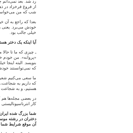
رد شد. بعد نمی‌دانم
از فروغ فرخزاد در ذ
شب که من می‌خواستم
بعدا که راجع به آن خو
خودش می‌برد. یعنی رو
خیلی جالب بود.
آیا اینکه یک دختر هس
ـ چیزی که ما تا حالا
«پروانه». من خودم خی
بنویسد. البته اینجا 
که نمی‌توانستند خودشان
ما سعی می‌کنیم شعره
که داریم به شجاعت، ک
هستیم، و به شجاعت مر
در بعضی مجله‌ها هم ک
کار انترناسیونالیستی 
شما بزرگ شده ایران 
دختران در رشته موسیق
آن موقع شرایط شما چ