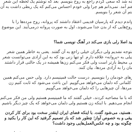
 چه شد که سعی کردم راجع به روح بنویسم. بعد که نوشتم یک لحظه این شعر
هنم آمد. نمی‌دانم هم چرا ولی خودم احساس می‌کنم که یک ربطی داشت به آن
 آن شعر را بنویسم.
اندم دیدم که پارسیان قدیمی اعتقاد داشتند که پروانه، روح مرده‌ها را با
ح‌هایی که از بدن جدا می‌شوند، اول به صورت پروانه درمی‌آیند. این موضوع
تید اصلا رلی بازی می‌کند در آهنگ نویسی شما؟
 متوجه نشدیم ولی دیگران خیلی راجع به آن گفتند. یعنی به خاطر همین شعر
لی به «پروانه» علاقه دارم. او تنها زنی بود که به این آزادی می‌توانست شعر
خیلی محیط بازتر است ولی فکر می‌کنم زن‌ها همیشه در یک حالتی قرار داشتند
 را به آزادی مرد‌ها،‌ بیان کنند.
ای خودمان را بنویسیم. درست حالت فمینیسم دارد. ولی حس می‌کنم همین
لماتی که دلمان می‌خواهد می‌گوییم. این باعث می‌شود که ثابت ‌کنیم زن
دها، آن چیزهایی را که دلمان می‌خواهد می‌گوییم.
ه با ما مصاحبه کردند، خیلی گفتند که ما فمینیسم هستیم ولی من فکر می‌کنم
انجام می‌دهیم. با اینکه زن هستیم ولی دلمان می‌خواهد که یک چیز دیگر باشیم.
هستید، می‌شود گفت. با اینکه فضای ایران اینقدر سخت بود برای کار کردن
ی و به خصوص آواز؛ چطور شد که باز تصمیم گرفتید که این کار را بکنید و
گونه بود و چه عکس‌العمل‌هایی وجود داشت؟