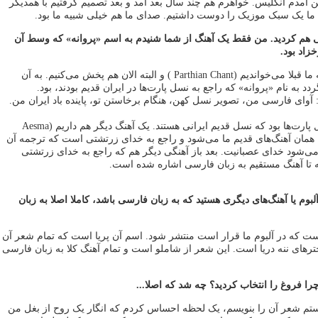
ن آمدم انگلیس. خواهرم هم چند سال بعد آمد و بعد تصمیم گرفتیم با همدیگر
 ما یک سبک موزیک را دوست داشتیم. صدای ما هم خیلی شبیه ما بود.
سی هم کردید. من فقط یک آهنگ از شما شنیدم به اسم «پروانه» که وسط آن
زاد بود.
ـ بله یک آهنگی بود که ما قبلا می‌خواندیم (Parthian Chant ) و البته الان هم پخش می‌کنیم. به آن
دد به نام «پروانه» که راجع به نسل پارت‌ها در ایران قدیم بودند، بود.
: آوای فارسی من، تصویر نسل کهن، هنگام برخاستن تو، پاینده باد ایران من.
کل آهنگ راجع به نسل پارت‌ها بود که نسل قدیم ایرانی هستند. یک آهنگ دیگر هم داریم (Aesma
ط به همان آهنگ‌های قدیم ما می‌شود و راجع به خدای زرتشتی است که ترجمه آن
م می‌شود خدای عصبانیت. بعد باز آهنگی دیگر هم که راجع به خدای زرتشتی
ه تا آهنگ مستقیم به زبان فارسی اشاره شده است.
بوم یا آهنگ‌های دیگری هستید که به زبان فارسی باشد، کاملا اصلا به زبان
ست که در آلبوم ما قرار است منتشر شود. اسم آن پریا است که تمام شعر آن
رهای ننه دریا است. این شعر از شاملو است و تمام آهنگ کلا به زبان فارسی
را فروغ را انتخاب کردید؟ چه شد که اصلا...
ستم شعر آن را بنویسم، یک لحظه احساس کردم که انگار یک روح از بغل من