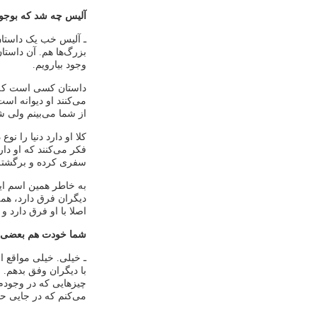
آلیس چه شد که بوجود
ـ آلیس خب یک داستان
بزرگ‌ها هم. آن داستا
وجود بیارویم.
داستان کسی است که د
می‌کنند او دیوانه است
از شما می‌بینم ولی ش
کلا او دارد دنیا را نو
فکر می‌کنند که او دا
سفری کرده و برگشته 
به خاطر همین اسم این
دیگران فرق دارد، همه
اصلا با او فرق دارد 
شما خودت هم بعضی و
ـ خیلی. خیلی مواقع 
با دیگران وفق بدهم. 
چیزهایی که در وجودم
می‌کنم که در جایی ح