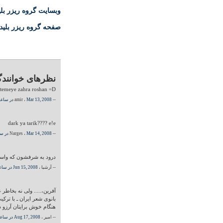
وبسایت گروه ریزر ب
صفحه گروه ریزر بلی
نظرهای خوانندگ
temeye zahra roshan =D
-- amir ،
Mar 13, 2008 در ساعت 03:11 PM
dark ya tarik???? e!e
-- Narges ،
Mar 14, 2008 در ساعت 03:11 PM
درود به شرفشون که واسه
-- آرشیا ،
Jun 15, 2008 در ساعت 03:11 PM
آفرین،..... ولی نه بخاطر 
بانوی شعر ایران ـ با ترکی
هنگام خوش برایتان آرزو د
-- امیر ،
Aug 17, 2008 در ساعت 03:11 PM