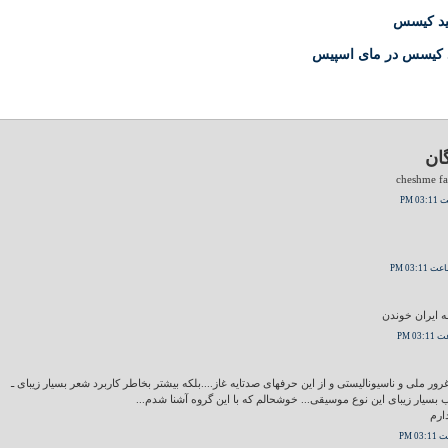
لید کیسس
د کیسس در مای اسپیس
ان
cheshme fa
 ایران خوندن
غرور ملی و ناسیونالیستی و از این حرفهای صدتایه غاز....بلکه بیشتر بخاطر کاربرد شعر بسیار زیبای ـ
ب بسیار زیبای این نوع موسیقی... خوشحالم که با این گروه آشنا شدم...
ارم