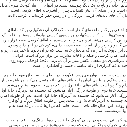
روم. خود را از زیر درخت توت عظیم به بالا می‌کشم و به‌خانۀ اربابی نانا و آقا
. خانه دو باغ به یک دیگر پیوسته است. در انتهای آن انبار کوچک هیزم، محل
است و در ابتدای آن انبار کاهدانی. پس از آشپزخانه اطاق کرسی است.
ن آن جای پایه‌های کرسی بزرگی را در زمین حفر کرده‌اند تا کرسی ثابت
لحافی بزرگ و ملحفه‌ای گلدار است. گرداگرد آن دشکهایی بر کف اطاق
 و پشتی‌ها را در کنار دشکها، درچهارسوی کرسی نهاده‌اند. زمستانها آقا بزرگ
 گرد این کرسی می‌نشینند و می‌خوابند. چسبیده به اطاق کرسی صفه قرار دارد.
 گنبدوار برفراز آن است. صفه «دست‌دانی» کوچکی در انتها دارد وسوی
ین تاپوخانه انبار بزرگ مایحتاج خانه است که در آن تاپوها یا خمره‌های ریز و
اند. اطاق کرسی و صفه و تاخانه مشرف بر ایوان بزرگ است. ایوانی
رتاسری مو سقفی یکسر سبز بر آن می‌زند. باغچۀ کوچکی، روبه‌روی
ته‌اند که گلزاری از لاله عباسی، ختمی و آفتابگردان است.
 در پشت خانه به ایوان می‌رسد. علاوه بر در اصلی خانه، اطاق مهمانخانه هم
دیوار سنگ‌چین بلندی ایوان را به باغچه‌های خانه متصل می‌‌کند. هر باغچه پر از
 و گردو است. باغچه‌های خانۀ اول در باغچه‌های خانۀ دوم ادغام می‌شود.
نیست. خانۀ دوم از طویلۀ بزرگی آغاز می‌شود که چسبیده به آبریزگاه خانۀ اول
رگی آغاز می‌شود که چسبیده به آبریزگاه خانۀ اول است. پس از طویله اطاق
ه چسبیده به آبریزگاه خانۀ اول است. پس از طویله اطاق بزرگ و گچ‌کاری
فته. این اطاق قالی‌بافی است. جایی که بردارها قالی بار گذاشته‌اند و
نها می‌نشسته است.
، کاهدانی است و در چوبی کوچک خانۀ دوم. دیوار سنگ‌چین باغچه‌ها به‌لب
دنیای کوچک و رنگینی است که دست نظم‌دهندۀ آدمی در پیرامون حوضی