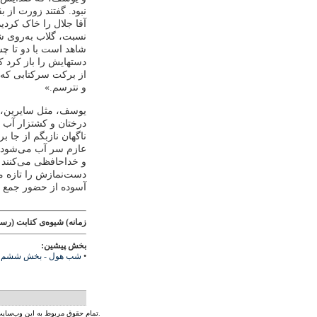
نبود. گفتند زورت از ب
آقا جلال را خاک کردی
نسبت، گلاب به‌روی شم
شاهد است با دو تا چش
دستهایش را باز کرد ک
از برکت سرکتابی که آ
و نترسم.»
یوسف، مثل سایرین، هف
درختان و کشتزار آب 
ناگهان نازبگم از جا ب
عازم سر آب می‌شود. ش
و خداحافظی می‌کنند و 
دست‌نمازش را تازه م
آسوده از حضور جمع د
زمانه) شیوه‌ی کتابت (رسم‌
بخش پیشین:
•
شب هول - بخش ششم
تمام حقوق مربوط به این وب‌سایت و محتوای آن بر اساس پروانه‌ی کریتیو کامنز متعلق به رادیو زمانه است.