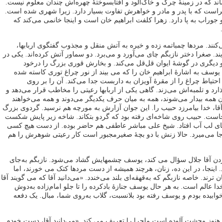
د که در زمینۀ چرک و خاک‌آلود و آفتابسوختۀ چهره‌‌اش چندان معلوم نیست.
است که با پدر و مادر و خواهرش تفاوت بسیار دارد. زیرا شهری شده است.
راب به ‌پا دارد. زهرا کلفت ابراهیم خان است و اینجا خانمی می‌کند که
ی‌کنند. مردها چمباتمه زده و خیره به آتش منقل و مجذوب گفتگوی اربابها،
یند. صغرا دختر نازبگم چای می‌آورد و می‌برد. دو سماور آتش کرده‌اند. یکی در
 دیگری در گوشۀ ایوان قل‌قل می‌کند. و بخارش قوری بزرگ را درخود
ه یوسف به‌ اشارۀ ابراهیم خان را که می بیند از نور چراغ توری کاسته شده
حتیاط چراغ را از مقرۀ آویزان به ‌داربست جدا می‌کند. آن را بر روی
د و تلمبه‌اش می‌زند. گاهی یکی از اربابها رعیتی را مخاطب قرار می‌دهد و
 همه بیدار می‌شوند، همه به میان حرف یکدیگر می‌دوند و همه می‌خواهند
 آقا، خدا بیامرزد حبیب را. این جوان آزارش به مورچه هم نرسید. گردوی بزرگ
است. حبیب روی شاخه‌ای رفته بود که گردو بتکاند. شاخه زیر پایش شکست
ای لب آب افتاد. شیخ علی مباشر عاطفی هم حاضر بوده. از دست هیچ کسی
 جا می‌میرد. حالا زنش با دو بچۀ صغیرمجبور است کار رعیتی شوهرش را هم
ن آقا جلال سؤال می کند، یوسف چشمهایش گشاد می‌شود. نازبگم به‌جای
ینجا، در این ده، زنان، هرچند همیشه از دست مردها کتک می خورند، اما
ترند. خاصه نازبگم که به‌قهقه‌ای بلند می‌خندد. «می‌دانید آقا که می گویند آقا
 خدا عالم است. به‌ هر حال یوسف جنازۀ بادکرده را تا جلو امام‌زاده به‌دوش
بیده بودم و یوسف رفته بود بلانسبت، گلاب به‌روی شما، مبال. یک دفعه
وز وحشت آلوده است ماجرا را تعریف می کند. «می‌دانید آقا، دست خودم