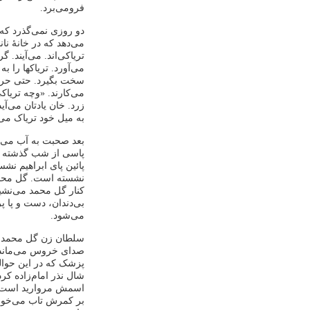
فرومی‌برد.
دو روزی نمی‌گذرد که 
می‌دهد که در خانۀ نان
تریاکی‌اند. می‌آیند.
می‌آورد. تریاکها را ب
سخت بگیرد. حتی حرف
می‌کارند. «وچه تریاک
زرد. خان یادتان می‌آ
به میل خود تریاک می
بعد صحبت به آب می‌ر
پاسی از شب گذشته رع
پائین پای ابراهیم نش
نشسته است. گل محمد 
کنار گل محمد می‌نشین
بی‌دندان، دست و پا پر
می‌شود.
سلطان زن گل محمد در
صدای خروس می‌ماند.
پزشک که در این حوالی
شال نذر امام‌زاده کر
اسمش مروارید است اما
بر کمرش تاب می‌خور