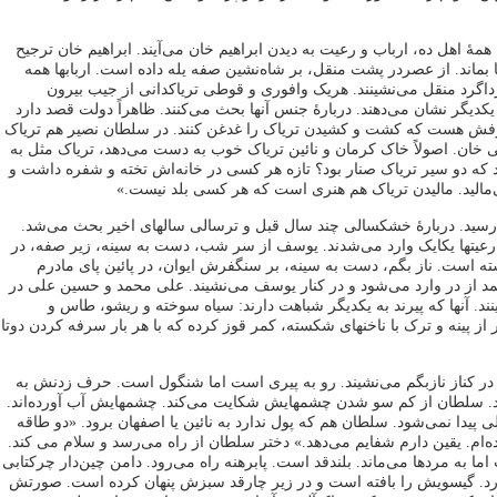
همۀ اهل ده، ارباب و رعیت به دیدن ابراهیم خان می‌آیند. ابراهیم خان ترجیح
ا بماند. از عصردر پشت منقل، بر شاه‌نشین صفه یله داده است. اربابها همه
 گرداگرد منقل می‌نشینند. هریک وافوری و قوطی تریاکدانی از جیب بیرون
ه ‌یکدیگر نشان می‌دهند. دربارۀ جنس آنها بحث می‌کنند. ظاهراً دولت قصد دارد
ش هست که کشت و کشیدن تریاک را غدغن کنند. در سلطان نصیر هم تریاک
ی خان. اصولاً خاک کرمان و نائین تریاک خوب به ‌دست می‌دهد، تریاک مثل به
ید که دو سیر تریاک صنار بود؟ تازه هر کسی در خانه‌اش تخته و شفره داشت و
‌مالید. مالیدن تریاک هم هنری است که هر کسی بلد نیست.»
سید. دربارۀ خشکسالی چند سال قبل و ترسالی سالهای اخیر بحث می‌شد.
یتها یکایک وارد می‌شدند. یوسف از سر شب، دست به ‌سینه، زیر صفه، در
سته است. ناز بگم، دست به ‌سینه، بر سنگفرش ایوان، در پائین پای مادرم
از در وارد می‌شود و در کنار یوسف می‌نشیند. علی محمد و حسین علی در
ند. آنها که پیرند به یکدیگر شباهت دارند: سیاه سوخته و ریشو، طاس و
 از پینه و ترک با ناخنهای شکسته، کمر قوز کرده که با هر بار سرفه کردن دوتا
 کناز نازبگم می‌نشیند. رو به پیری است اما شنگول است. حرف زدنش به
 سلطان از کم سو شدن چشمهایش شکایت می‌کند. چشمهایش آب آورده‌اند.
 پیدا نمی‌شود. سلطان هم که پول ندارد به نائین یا اصفهان برود. «دو طاقه
ده‌ام. یقین دارم شفایم می‌دهد.» دختر سلطان از راه می‌رسد و سلام می کند.
 به مردها می‌ماند. بلندقد است. پابرهنه راه می‌رود. دامن چین‌دار چرکتابی
د. گیسویش را بافته است و در زیر چارقد سبزش پنهان کرده است. صورتش