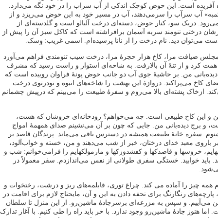
 آفریده است. این حوض کوچک اندکی از آب سراب را در خود نگه می‌دارد.
کمبه» آب سرآب را سرمی‌دهند، آب در مسیر خود به این حوض می‌ریزد و از
ی‌رود. دریک سو، کنار حوض، دسته‌ای درخت آلبالو است و گلدسته‌ای از
ارشان درختی تنومند سربه آسمان برافراشته است که کاکل سبز آن را پیش از
ست می‌توان دید. نام درخت را از نانا پرسیده‌ام. اسمی غریب: وِسک.
لس ضیافت مرا، کاخ هزار حجرۀ مرا، درخت سیب تنومندی فراهم می‌آورد
 همت کرد و از تنۀ آن بالارفت. به شاخه‌ای استوار و راست رسید که مشرف
ده‌بانی من. بر حاشیۀ جوی آب دو جانب حوض پونۀ فراوان روییده است که
 کاخ می‌پراکند. دروازۀ این بهشت را شاخه‌های انبوه و تودرتوی درخت
د. ازخاک پشته‌ای بالا می‌روم و سفرۀ طبیعت را می‌بینم که درپیش چشمانم
من و این کاخ طبیعی است. چه می‌خواهم؟ رودخانه‌ای خروشان که هست،
ت، و برج دیده‌بانی من. جایی که چون بر آن می‌نشینم صدای همهمۀ امواج
نوم. سفره خانۀ طبیعت همیشه در دسترس باقی می‌ماند. پرندگان قاصد بر
 باروی معبد خدای درختان، خبر از شب می‌دهند و من، خسته و خواب‌آلود،
هایم، خروسها و قاصدکها و کفشدوزکها و مارمولکهایم را فرامی‌خوانم: شب و
 باید خوابید. خستگی سفری طولانی از نفس می‌اندازدم. سفر معمولاً در
‌شود.
م همه چیز را آماده می کند. چراغ توری، قابلمه‌های ریز و درشت، رختخوات و
، پارچه‌های رنگارنگ برای تحفه دادن به این و آن، مایحتاج لازم برای اقامت در
نائین می‌آییم. و سپس به مزرعه‌ای برسرجادۀ ماشین‌رو. از این منزل تا سلطان
 اما هنوز جادۀ ماشین‌رو وجود ندارد. با خر باید راه را طی کنیم. با آغاز تدارک