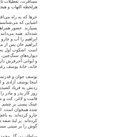
مسافرت، تعطیلات تاب
هرلحظه التهاب و هیجان
خرها که به راه می‌افت
اشیایی که می‌شناسم ا
بسیارند. حضور همراهان
شده‌اند. همه می‌دانند 
ابراهیم را آب و جارو
ابراهیم خان پس از م
است. اشکوب اول به ب
دیواره‌های سنگ‌چین،
و ایوانی آجرفرش دارد
خانه، خانۀ یوسف رعی
یوسف جوان و قدرتمند
اینجا یوسف آزادی و ا
زدنش به فریاد کشیدن م
روز کار پدر و مادر را
قامت و لاغر، کت و ش
عینک پنسی بر چشم. د
شده همخوان است. ابرا
جارو کرده‌اند. به باغ
کرده‌اند. بر لبۀ صفه 
گوش را بر سینی مسی م
سلطان زن گل محمد هنو