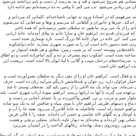
ستانی هم شروع می‌شود و قید و بند مدرسه از دست و پایم برداشته می‌شود.
 من زیادتر می‌شود. تب می کنم. تا وقتی به ده نرسیده‌ایم تبم ادامه دارد.
ند می‌فهمم که در آستانۀ ورود به جهانی ناشناخته‌ام. کلماتی که می‌دانم و
ندکند، چیزها و جانوران و گیاهانی که می‌بینم و بوها و صداهایی که می‌شنوم
م را از یاد می برم. ما هنوز به سلطان نصیر نرسیده‌ایم که همه باخبر
که فرزندان قدیم ده، ابراهیم خان و سارا خانم به ییلاق آمده‌اند. خانۀ اربابی
 می کنند. این خانه در جوار خانۀ آقا بزرگ است. تازه نوسازی شده است.
ردن عمه دستور داده است آن را به صورت شهری بسازند. خانه دواشکوبه
اغچه‌هایی پیوسته است که بر شیب زمین، مطبق و هر طبقه استوار بر
 ساخته شده است. اشکوب دوم مشرف بر ده و گنبد امام‌زاده است و دو اطاق
. سرشاخه‌های درختان سیب و گلابی تا لبۀ ایوان بالا آمده است. درپشت این
ت ابراهیم خان است.
 و فعال است. ابراهیم خان او را از دهی دیگر به سلطان نصیرآورده است و
ختیار فراوان دارد. زن جوان و بلندقامتش نازبگم سرآمد زنان ده است. حرف
ی‌ماند. می تواند یک تنه الاغی را از زمین بلند کند. بچه‌های یوسف تا چند
 برعهده می گیرند تا آنها به اربابها برسند. ابراهیم نمونۀ ارباب شهری است: بلند
لوار تمیز و مرتب بر تن، کفش واکس‌زده بر پا، عصای اعیانی در دست و
ماغ و دستهای ظریف ابراهیم خان با موی سیاه و صافش که به یک سو شانه
هیم خستۀ راه است. بلافاصله به خانۀ آقابزرگ می‌رود. همه‌ جا را آب و
چۀ کوچک و به گلهای لاله عباسی و ختمی آب داده‌اند. صفه را با قالی فرش
دشکی پهن کرده‌اند و مخده‌ای به دیوار تکیه داده‌اند. منقلی برنجی و هشت
دور، روبه‌روی دشک نهاده‌اند. زغالهای گداخته را در آتشدان می‌ریزد.
ز از جارو کردن ایوان خانۀ دوم فارغ نشده است. صغرا دختر نازبگم کوزه‌ها