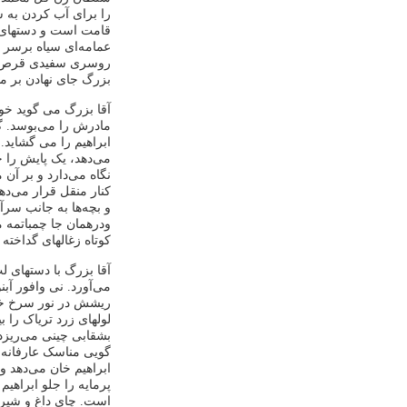
را برای آب کردن به سر
قامت است و دستهای 
عمامه‌ای سیاه برسر و
روسری سفیدی قرص صو
بزرگ جای نهادن بر مهر
آقا بزرگ می گوید خوش
مادرش را می‌بوسد. گر
ابراهیم را می گشاید. 
می‌دهد، یک پایش را خ
نگاه می‌دارد و بر آن
کنار منقل قرار می‌ده
و بچه‌ها به جانب سرآ
ودرهمان جا چمباتمه 
کوتاه زغالهای گداخته 
آقا بزرگ با دستهای ل
می‌آورد. نی‌ وافور آ
ریشش در نور سرخ خور
لولهای زرد تریاک را 
بشقابی چینی می‌ریزد.
گویی مناسک عارفانه‌ا
ابراهیم خان می‌دهد و
پرمایه را جلو ابراهی
است. چای داغ و شیرین