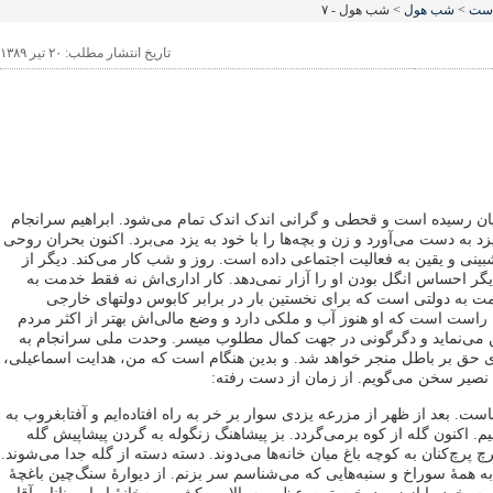
است
>
شب هول
> شب هول - ۷
تاریخ انتشار مطلب: ۲۰ تیر ۱۳۸۹
یان رسیده است و قحطی و گرانی اندک اندک تمام می‌شود. ابراهیم سرانجام
 به‌ دست می‌آورد و زن و بچه‌ها را با خود به یزد می‌برد. اکنون بحران روحی
بینی و یقین به فعالیت اجتماعی داده است. روز و شب کار می‌کند. دیگر از
گر احساس انگل بودن او را آزار نمی‌دهد. کار اداری‌اش نه فقط خدمت به
 به دولتی است که برای نخستین‌ بار در برابر کابوس دولتهای خارجی
راست است که او هنوز آب و ملکی دارد و وضع مالی‌اش بهتر از اکثر مردم
 می‌نماید و دگرگونی در جهت کمال مطلوب میسر. وحدت ملی سرانجام به
حق بر باطل منجر خواهد شد. و بدین هنگام است که من، هدایت اسماعیلی،
 نصیر سخن می‌گویم. از زمان از دست رفته:
ست. بعد از ظهر از مزرعه یزدی سوار بر خر به راه افتاده‌ایم و آفتابغروب به
. اکنون گله از کوه برمی‌گردد. بز پیشاهنگ زنگوله به گردن پیشاپیش گله
 ‌پرچ‌کنان به کوچه باغ میان خانه‌ها می‌دوند. دسته‌ دسته از گله جدا می‌شوند.
ه همۀ سوراخ و سنبه‌هایی که می‌شناسم سر بزنم. از دیوارۀ سنگ‌چین باغچۀ