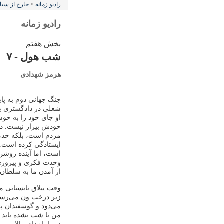
رادیو زمانه
>
خارج از سی
رادیو زمانه
بخش هفتم
شب هول - ۷
هرمز شهدادی
جنگ جهانی دوم به پا
شغلی در دادگستری یزد
او جای خود را به خوش
خودش بیزار نیست. دی
مردم است، بلکه خدمت
ایستادگی کرده است. 
است، اما آینده روشن
وحدت فکری و پیروزی 
از آمدن ما به سلطان
وقت ییلاق تابستانی ما
‌زیر درخت ون می‌رسیم
می‌دود و گوسفندان پرچ
من تا شب نشده باید ب