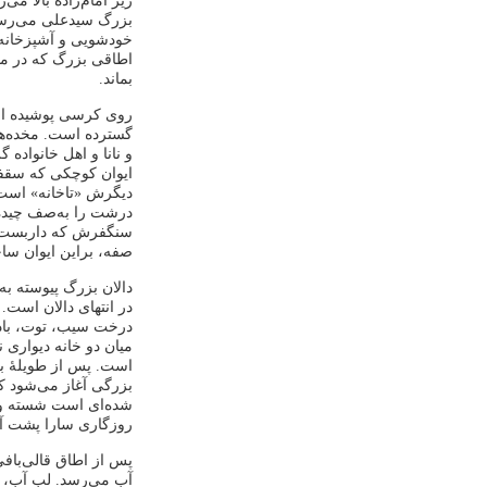
زیر امام‌زاده بالا می‌
بزرگ سیدعلی می‌رسانم
خودشویی و آشپزخانه 
اطاقی بزرگ که در میا
بماند.
روی کرسی پوشیده از 
گسترده ‌است. مخده‌ها
و نانا و اهل خانواده
ایوان کوچکی که سقفی
دیگرش «تاخانه» است. ا
درشت را به‌صف چیده‌
سنگفرش که داربست س
صفه، براین ایوان ساخ
دالان بزرگ پیوسته به
در انتهای دالان است. 
درخت سیب، توت، بادام
میان دو خانه دیواری 
است. پس از طویلۀ بز
بزرگی آغاز می‌شود ک
شده‌ای است شسته و رو
روزگاری سارا پشت آ
پس از اطاق قالی‌بافی
آب می‌رسد. لب ‌آب، 