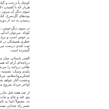
کوچک با درخت و گیاه
هربار که با کشیدن «
سوی دیگر آن بیرون م
بوته‌های گل‌سرخ. کن
رسیدن به ده، از دورد
در سوی دیگرحوض، مج
کوتاه. می‌توان اندکی
بر حوض است و برج دی
عطری همیشگی در فضای
توت قندی درست می‌کن
گسترده است.
الفتی باستانی میان 
دریاچه‌ای آرام که هس
طاغی دریاچه را می‌ش
بلندی وسک، نشسته بر
لشکرپروانه‌هایم، مرغ
وحشت آغاز خواهد شد.
اواخر خرداد شروع می
از چند هفته قبل مادر
پتو، قند و چای و نبات
ده. معمولاً ابتدا به 
نصیر راه چندانی نیست.