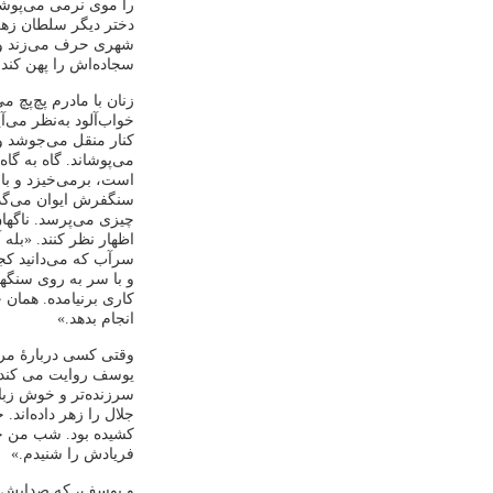
را موی نرمی می‌پوشان
دختر دیگر سلطان زهر
شهری حرف می‌زند و جو
سجاده‌اش را پهن کند.
زنان با مادرم پچ‌پچ م
خواب‌آلود به‌نظر می‌آ
کنار منقل می‌جوشد و
می‌پوشاند. گاه ‌به گا
است، برمی‌خیزد و با ا
سنگفرش ایوان می‌گذار
چیزی می‌پرسد. ناگهان
اظهار نظر کنند. «بله
سرآب که می‌دانید کج
و با سر به روی سنگه
کاری برنیامده. همان
انجام بدهد.»
وقتی کسی دربارۀ مرد
یوسف روایت می کند. ا
سرزنده‌تر و خوش زبان 
جلال را زهر داده‌اند.
کشیده بود. شب من خوا
فریادش را شنیدم.»
و یوسف، که صدایش هن