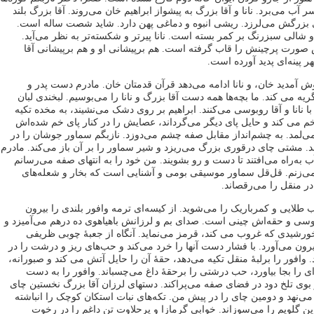
 آب می‌برد. نانا و آقا بزرگ به پیشواز ابراهیم خان می‌روند. آقا بزرگ بلند
بزرگش می‌لرزد. ریشی انبوه و دماغی پهن دارد. شاید شصت ساله است.
 شالی سبزرنگ بر کمر بسته است. نانا پیرتر و شکسته‌تر به ‌نظر می‌آید.
رت پرچینش را قاب گرفته است. هم برپیشانی او و هم برپیشانی آقا
 پینه‌ای پدید آورده است.
 آمدید خان، و نانا ادامه می‌دهد قرآن قدمتان خان. مادرم دست پدر و
یه می کند. ما بچه‌ها همه دست آقا بزرگ و نانا را می‌بوسیم. لبخندی لبان
با نانا و آقا روبوسی می‌کنند. ابراهیم بر روی دشک می‌نشیند، به مخده تکیه
م می کند و حایل پای دیگر می‌‌گرداند، عصایش را در کنار پای خم شده‌اش
 می‌لمد. به چشم‌انداز مقابل صفه چشم می‌دوزد. نازبگم سماور جوشان را در
د. مشتی چای درقوری بزرگ می‌ریزد و شیر سماور را بر آن باز می‌کند. مادرم
ب به‌راه می‌افتند تا دست و رو بشویند. من خود را به انتهای صفه می‌رسانم
می‌زنم. قل‌قل سماور موسیقی بومی و آشنایی است که بخار و شعله‌های
در منقل را می‌رقصاند.
ب طلایی و کمرباریک را می‌شوید. از کیسه‌ای ترمه وافور بلندی را بیرون
بنوسی و حقه‌اش چینی است. صدای بم و لرزانش باهیاهوی ده درهم می‌آمیزد و
شیدی که غروب می کند، قرمز می‌نماید. آنگاه از جعبۀ چوبی ظریفی
بیرون می‌آورد. با فشار دست آنها را خرد می‌کند و حب‌های ریز و درشت را در
 وافور را برلبۀ منقل تکیه می‌دهد، حقۀ آن را حایل آتش می کند و صبورانه،
ی را بجا بیاورد، حب درشتی را برحقۀ داغ می‌چسباند. وافور را به‌ دست
 بوی تلخ دود در فضای صفه می‌پراکند. دستهای لرزان آقا بزرگ نخستین چای
م می‌نهد و دومین چای را در پیش من. تکه‌های نبات استکان کوچک را انباشته
 گلویم را می‌سوزاند. خوابی گرمازا و پرحلاوت تن داغم را در رخوت