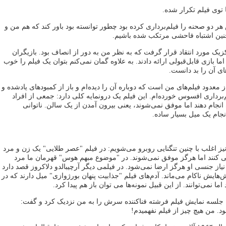
 توی فیلم تکرار شده.
هر دو صحنه را فیلم‌برداری کرده بود چطور توانسته بود باور کند که هم من و
 چنین اشتباه فاحشی مرتکب شده باشیم.
کزیک مورد انتقاد قرار گرفت که به نظر من به دور از انصاف بود. بازیگران
د اما بازی قابل‌قبولی ارائه دادند. به علاوه گمان نمی‌کنم بتوان یک فیلم را خوب
های آن را بد دانست.
 معدود فیلم‌های من است که دوباره آن را دیده‌ام و باز از کمبودهای یادشده و
م‌برداری افسوس خورده‌ام. این فیلم یک درونمایه کلی دارد: جمعی از افراد
 انجام دهند اما موفق نمی‌شوند، یعنی بیرون آمدن از یک سالن. ناتوانی
جام یک میل بسیار ساده.
نیز اغلب با چنین تنگنایی روبرو می‌شویم: در فیلم "عصر طلایی" یک زن و مرد
کنند اما هرگز موفق نمی‌شوند. در "موضوع مبهم هوس" قهرمان ما مرد
از جنسی او هرگز ارضا نمی‌شود. در فیلمی دیگر آرچیبالدو دلاکروز قصد دارد
‌هایش ناکام می‌ماند. آدم‌های فیلم "جذابیت پنهان بورژوازی" میل دارند که در
اما نمی‌توانند. از این قبیل نمونه‌ها می توان باز هم پیدا کرد.
ین جلسه نمایش فیلم فرشته فناکننده سرش را به من نزدیک کرد و گفت:
د. من هیچ چیز از فیلم نفهمیدم!