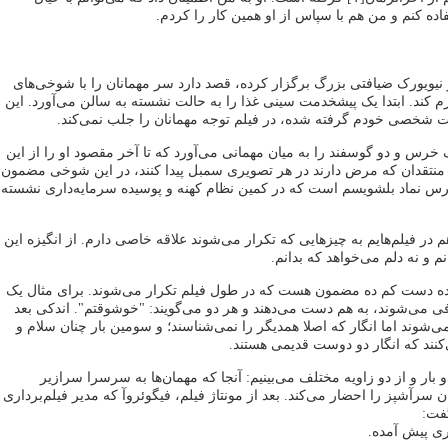
اده کنم و من هم با سپاس از او همین کار را کردم.
 نیویورک ضیافتی بزرگ برگزار کرده، قصد دارد سر مهمانان را با شوخی‌های
م کند. ابتدا یک پیشخدمت سینی غذا را به حالت نشسته به سالن می‌آورد. این
شخصی خودم گرفته شده، در فیلم توجه مهمانان را جلب نمی‌کند.
رس و دو گوسفند را به میان مهمانی می‌آورد که تا آخر مقصود او را از این
 منتقدان که مرض دارند در هر تصویری سمبل پیدا کنند، در این شوخی مضمون
رس نماد بلشویسم است که در کمین نظام کهنه و پوسیده سرمایه‌داری نشسته
 در فیلم‌هایم به چیزهایی که تکرار می‌شوند علاقه خاصی دارم. از انگیزه این
و نه دلم می‌خواهد که بدانم.
نده دست کم ده مضمون هست که در طول فیلم تکرار می‌شوند. برای مثال یک
ی می‌شوند، به هم دست می‌دهند و هر دو می‌گویند: "خوشوقتم". اندکی بعد
 می‌شوند اما انگار که اصلا همدیگر را نمی‌شناسند؛ و سومین بار چنان سلام و
کنند که انگار دو دوست قدیمی هستند.
 بار و از دو زاویه مختلف می‌بینیم: آنجا که مهمان‌ها به سرسرا سرازیر
 سرآشپز را احضار می‌کند. بعد از مونتاژ فیلم، فیگوئروآ که مدیر فیلم‌برداری
گفت:
ری پیش آمده.