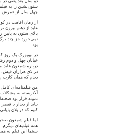
ستون‌نشین را به فیلم
چهل سال از عمرش را د
از زمان اقامت در کوی 
عابد از ذهنم بیرون نر
بالای ستون به پایین ر
نمی‌خورد جز چند برگ
بود.
در نیویورک یک روز که
خیابان چهل و دوم رف
در لای هزاران فیش، ک
دیدم که همان کارت 
من فیلمنامه‌ای کامل ب
آلاتریسته به مشکلات 
نمونه قرار بود صحنه‌
بیاید از دیدار با قیصر
کنیم که در پلان پایان
اما فیلم شمعون صحرای
همه فیلم‌های دیگرم. 
سینما این فیلم به همراه فیلم "داستان ف