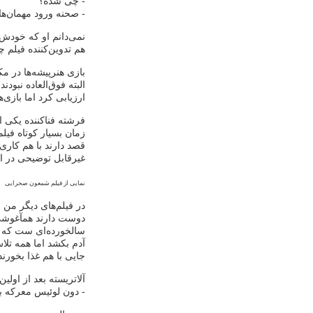
- چی شده؟
- صحنه ورود مهمان‌ها
نمی‌دانم او که خودش 
هم تدوین‌کننده فیلم
بازی هنرپیشه‌ها در م
البته فوق‌العاده نبودن
ارزیابی کرد اما بازی‌
فرشته فناکننده یکی از
زمان بسیار کوتاه فیل
قصد دارند با هم کاری
غیرقابل توضیحی در ان
نمایی از فیلم شمعون صحرایی
در فیلم‌های دیگر من 
دوست دارند همآغوشی 
سالخورده‌ای ست که نی
آدم بکشد اما همه تلاش
جایی با هم غذا بخورند 
آلاتریسته بعد از اول
- دون لوئیس معرکه بو