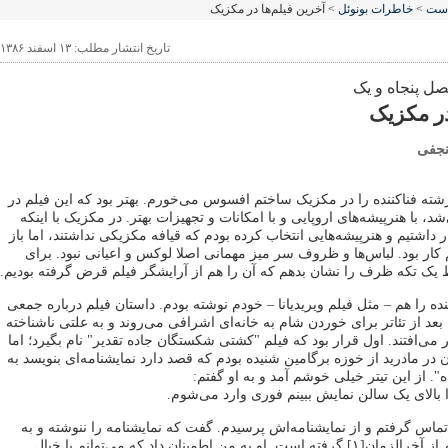
است
>
خاطرات بونوئل
> آخرین فیلم‌ها در مکزیک
تاریخ انتشار مطلب: ۱۳ اسفند ۱۳۸۶
صل پنجاه و یک
در مکزیک
نجفی
رشته فناکننده را در مکزیک ساختم افسوس می‌خورم. بهتر بود که این فیلم در
شد، با هنرپیشه‌های اروپایی و با امکانات و تجهیزات بهتر. در مکزیک با اینکه
ر داشتیم و هنرپیشه‌هایی انتخاب کرده بودم که قیافه مکزیکی نداشتند، اما باز
ر بود. لباس‌ها و ظروف سر میز مهمانی اصلا لوکس و اعیانی نبود. برای
 یک تکه ظرف را نشان بدهم که آن را هم از آرایشگر فیلم قرض گرفته بودیم.
ده را هم – مثل فیلم ویریدیانا – خودم نوشته بودم. داستان فیلم درباره جمعی
 از تئاتر برای خوردن شام به خانه‌ای اشرافی می‌روند و به علتی ناشناخته
می‌افتند. اول قرار بود که فیلم "کشتی شکستگان جاده تقدیر" نام بگیرد؛ اما
 در مادرید از خوزه برگامین شنیده بودم که قصد دارد نمایشنامه‌ای بنویسد به
". از این تیتر خیلی خوشم آمد و به او گفتم:
ا بالای یک سالن نمایش ببینم فوری وارد می‌شوم.
تماس گرفتم و از نمایشنامه‌اش پرسیدم. گفت که نمایشنامه را ننوشته و به
علاوه تیتر مزبور را هم از آخرالزمان[۱] گرفته است. او به من اطمینان داد که می‌توانم با خیال