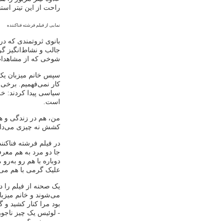
راحت از این تیتر استف
نمایی از فیلم فرشته فناکننده
بانوی ثروتمندی که در
جالب و نشاط‌انگیز گر
شوخی که از مشاهدات 
سپس خانم میزبان یک خ
کار نمی‌فهمیم. برخی
سیاسی پیدا کردند: خ
است.
من، هم در زندگی و هم
کشش نه چیزی می‌دانم 
در فیلم فرشته فناکن
جا دو مرد به هم معرف
دوباره با هم رو به‌رو
علیک گرمی با هم می‌
یک صحنه از فیلم را دو
می‌شوند و خانم میزبان
بود مرا کنار کشید و 
- لوئیس یک چیز ناجو