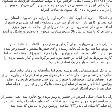
دو سال بعد یعنی در سال ۱۹۶۴ آلاتریسته امکانی فراهم کرد تا بتوانم شخصیت خارق‌العاده شمعون
 برگردانم. این زاهد مسیحی در قرن چهارم میلادی زندگی می‌کرد و بیش از
ر بیابان سوریه بالای یک ستون به عبادت گذراند.
دانشگاه مادرید که لورکا کتاب تذکره اولیا را برایم خوانده بود، داستان این
فته بود. لورکا هر بار از به یاد آوردن جریان مدفوع زاهد که مثل موم شمع از
اه افتاده بود، از خنده روده‌بر می شد. در واقع از آنجا که شمعون چیزی
 سبزی که با سبد برایش بالا می‌فرستادند، مدفوع او به‌صورت پشکل درآمده
 باران شدیدی می‌بارید، برای گردآوری مدارک و اطلاعات به کتابخانه بر
ته بودم. ساعت پنج به کتابخانه رسیدم و لای فیش‌ها مشغول جست‌و‌جو شدم.
درباره شمعون عابد بیش از چند کتاب وجود ندارد و بهترین آنها را هم فستوژیر[۲] نوشته است، اما
ارت مربوط به این کتاب در جعبه نبود. سر برگرداندم و کنار دستم مردی را
را در دست داشت، باز هم یک تصادف عجیب!
رای یک فیلم سینمایی بلند نوشته بودم اما متأسفانه در زمان تولید فیلم
مالی دچار شد و من ناچار شدم به هر نحوی سر و ته فیلم را هم بیاورم. برای
ای در فضای برفی، صحنه‌ای با جمع زایران و حتی صحنه‌ای تاریخی در فیلم
 بیزانس. اما ناچار شدیم از تمام این صحنه ها بگذریم و فیلم را با عجله تمام
ی فیلم هم تا حدی آشکار است.
ی با همان شکل ابترش در جشنواره ونیز برنده پنج جایزه شد، یعنی بیشتر از
در مراسم توزیع جوایز کسی حضور نداشت که جوایز فیلم را دریافت کند. در
ناناپذیر"[۳] ساخته اورسن ولز به نمایش گذاشته شد.