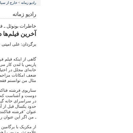
رادیو زمانه
>
خارج از سی
رادیو زمانه
خاطرات بونوئل ـ ف
آخرین فیلم‌ها 
برگردان: علی امینی 
گاهی از اینکه فیلم ف
پاریس یا لندن کار می‌
خانه‌ای مجلل در اختیا
ضعف امکانات مزاحم کا
مثال من توانستم فقط
سناریوی فرشته فناکنن
دوست و آشناست که بعد
در سراسرای خانه گیر 
حدود یکسال قبل از آن
عنوان "فرشته فناکننده
ـ من اگر این عنوان ر
از مکزیک با برگامین 