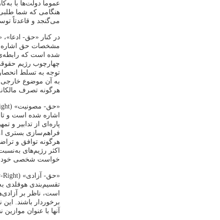
عموماً دولت‌ها با به
هنگامی که شما طلبی 
می‌گنجد و قاعدتاً تو
مشخصات حق اشاره شده
شده است که رابطه‌ی ح
چهارچوب رژیم حقوقی‌
توجه به تسلط انحصار
به آن موضوع خارجی اع
هرگونه تصرف مالکانه‌
اشاره شده است و تا 
پاره‌ای از تدابیر و ت
فراهم‌سازی بستری ام
هرگونه توافق و تراضی
اکثر رژیم‌های به‌نسب
خواست شخصی خود، پی
تقسیم‌بندی هوفلدی به
است، ناظر بر آزادی‌
برخوردار باشند. این ن
آنها با عنوان موازین