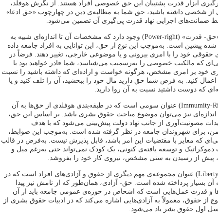
‌کارگبری ابزار قدرت پشتیبان این حق خصوصی افراد هستند. از نگرش هوفلد،
از شخصی داشته باشید، حق شما به مطالبه‌ی دین در چهارچوب «حق ادعا»
سط ضمانت‌های اجرایی نهاد قدرت پی‌گیری آن تضمین می‌شود.
در کنار «حق- ادعا»، «حق- قدرت» (Power-right) وجود دارد که مشخصات آن تا اندازه‌ای شبیه به
 پیشین است. به‌موجب این نوع از حق، این توانایی به افراد جامعه داده
قوقی خود را با امری بیرونی و یا موضوعی خارجی، تغییر دهند. فرضاً در
ای که مالکیت خصوصی را به‌رسمیت می‌شناسد، شما قادر خواهید بود با
ی خود بر امری مشخص، هرگونه خواست و اراده‌ای که داشته باشید را نسبت
مال کنید. به فرض شما حق دارید مال خود را ببخشید، آن را تلف کنید و یا
ای که دوست داشتید نسبت به آن روا دارید.
«حق- مصونیت» (Immumity-Right) عنوان سومی است که در طبقه‌بندی هوفلدی از حق‌ها به آن
اندازه‌ای نیز می‌توان موضوع مباحث حقوق بشری باشد. بر اساس این حق،
مهیدات مصونیت‌آوری از جانب نهاد دولت پیش‌بینی می‌شود که با هدف
ن، برای شهروندان جامعه در نظر گرفته شده است. به‌موجب این ضوابط،
‌ای که مغایر با مقتضیات این امر باشد، قابل پذیرش نیست. به‌فرض در قالب
ت دموکراتیک و توسعه یافته‌ی کنونی، یک کودک نمی‌تواند حتی به‌رغم میل و
ش از رسیدن به سنی مشخص، نیروی کار خود را بفروشد.
«حق- آزادی» (Liberty-Right) عنوان مجموعه‌ی مهم دیگری از حقوق و آزادی‌های افراد است که در
 آن بسیار پرداخته شده است. حق- آزادی، همان‌طور که از نامش نیز پیدا
ها و قدرت عمل‌هایی است که اشخاص در حوزه‌ی عمومی جامعه باید از آن
وع از حقوق، معمولاً به آزادی‌هایی اشاره می‌کند که در ادبیات حقوق بشری از
 نسل اول حقوق بشر یاد می‌شود.