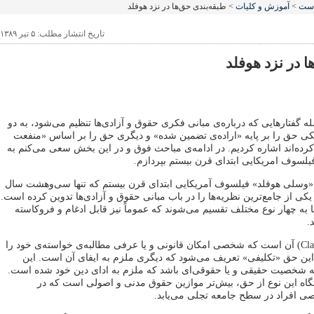
است
>
آموزش و کليات
> طبقه‌بندی حق‌ها در نزد هوفلد
تاریخ انتشار مطلب: ۵ تیر ۱۳۸۹
ا در نزد هوفلد
فتارهایی که درباره‌ی مبانی فکری حقوق و آزادی‌ها تنظیم می‌شود، به دو
کی حق را بر پایه «اراده‌ی تضمین شده» و دیگری حق را بر اساس «منفعت
ده‌اند اشاره کردیم. در ادامه‌ی مباحث فوق و در این بخش سعی می‌کنم به
یلسوف امریکایی ابتدای قرن بیستم بپردازم.
«وسلی هوفلد» فیلسوف آمریکایی ابتدای قرن بیستم که تنها سی‌وهشت سال
یکی از جامع‌ترین نظریه‌ها را در باب مبانی حقوق و آزادی‌ها تدوین کرده است.
ها به چهار نوع مختلف تقسیم می‌شوند که عموماً نیز قابل ادغام و فروکاسته
.
«حق-ادعا» (Claim-Right) آن است که شخصی امکان قانونی و یا عرفی مطالبه‌ی خواسته‌ی خود را
 این حق «تکلیفی» تعریف می‌شود که دیگری ملزم به ایفای آن است. این
شخصیت حقیقی و یا حقوقی‌ای باشد که ملزم به ادای دین خود شده است.
ه این نوع از حق، بیش‌تر موازین حقوق مدنی و اصولی است که در
 افراد در سطح جامعه تجلی می‌یابد.