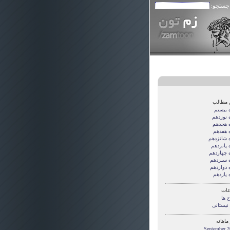
 جستجو:
 مطالب
ه بیستم
 نوزدهم
ه هجدهم
ه هفدهم
ه شانزدهم
 پانزدهم
ه چهاردهم
ه سیزدهم
 دوازدهم
 یازدهم
ات
 ها
 نیستانی
ماهانه
September 2