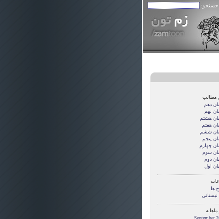
 جستجو:
 مطالب
ان دهم
ان نهم
ان هشتم
ان هفتم
ان ششم
ان پنجم
ان چهارم
ان سوم
ان دوم
ان اول
ات
 ها
 نیستانی
ماهانه
September 2