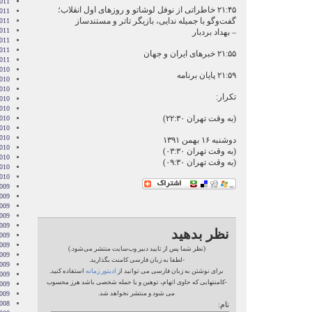
2011
۲۱:۴۵ خاطراتی از نوفل لوشاتو و روزهای اول انقلاب؛
011
گفت‌وگو با جمیله ندایی، بازیگر تاتر و مستندساز
011
2011
– بهداد بردبار
011
2011
۲۱:۵۵ خبرهای ایران و جهان
2011
010
۲۱:۵۹ پایان برنامه
010
010
تکرار:
010
010
(به وقت تهران ۲۲:۳۰)
2010
010
010
دوشنبه ۱۶ بهمن ۱۳۹۱
2010
(به وقت تهران ۰۳:۳۰)
010
(به وقت تهران ۰۹:۳۰)
2010
2010
009
009
009
009
009
نظر بدهید
2009
009
(نظر شما پس از تایید دبیر وب‌سایت منتشر می‌شود.)
009
-لطفا به زبان فارسی کامنت بگذارید.
2009
برای نوشتن به زبان فارسی می توانید از
ادیتور زمانه
استفاده کنید.
009
-کامنتهایی که حاوی اتهام، توهین و یا حمله شخصی باشد هرز محسوب
2009
می شود و منتشر نخواهد شد.
2009
008
نام: