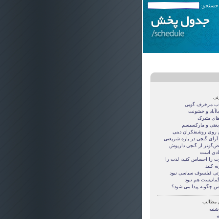
 جستجو:
نی
اب مزخرف گویی
جاآباد و خشونت
های متبرک
عتی و مارکسیسم
روی روشنفکران دینی
 آرای گنجی در باره شریعتی
قض‌گوتر از گنجی داريوش
دی است
ت را احساس کنید، لذت را
ه کنید
تی فيلسوف سياسی نبود
گماتيست هم نبود
س چگونه پيدا می شود؟
 مطالب
شنبه
ه