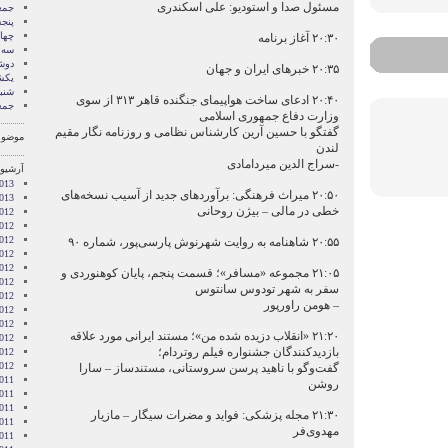
مسئول صدا و استودیو: علی اسکندری
جمع
پنج
چها
۲۰:۳۰ آغاز برنامه
سه 
دوش
۲۰:۳۵ خبرهای ایران و جهان
یکش
شنب
۲۰:۴۰ ادعای ساخت هواپیمای جنگنده قاهر ۳۱۳ از سوی
جمع
وزارت دفاع جمهوری اسلامی
گفتگو با حسین آرین کارشناس نظامی و روزنامه نگار مقیم
موضوع
لندن
-سراج الدین میردامادی
آرشیو 
2013
۲۰:۵۰ میراث فرهنگی: برآوردهای جدید از آسیب نسخه‌های
2013
خطی در مالی – بیژن روحانی
012
012
012
۲۰:۵۵ شاهنامه به روایت شهرنوش پارسی‌پور، شماره ۹۰
012
012
۲۱:۰۵ مجموعه «مسافر»؛ قسمت پنجم، پایان کوهنوردی و
2012
سفر به شهر تودوس سانتوس
012
– هومن راورپور
012
2012
۲۱:۲۰ «انقلاب دزیده شده من»؛ مستند ایرانی مورد علاقه
012
بازدیدکنندگان جشنواره فیلم روتردام؛
2012
2012
گفت‌وگو با ناهید پرسن سروستانی، مستندساز – سارا
011
روشن
011
011
۲۱:۳۰ مجله پزشکی: فواید و مضرات سیگار – مازیار
011
مهدوی‌فر
011