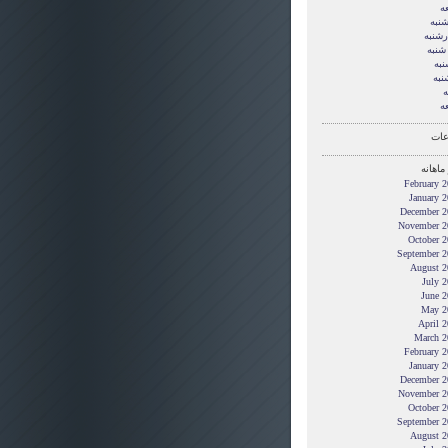
ه
شنبه
رشنبه
شنبه
نبه
نبه
ه
ه
ات
ماهانه
February 
January 
December 2
November 2
October 2
September 2
August 2
July 
June 2
May 2
April 
March 2
February 
January 
December 2
November 2
October 2
September 2
August 2