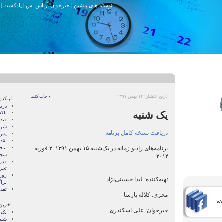
نوشته های پیشین
|
خبرخوان آر اس اس
|
پادکست
|
تاریخ انتشار: ۱۴ بهمن ۱۳۹۱
• چاپ کنید
لینکدو
درب
یک شنبه
ناک
قند
شری
دریافت نسخه کامل برنامه
پس 
نقد
برنامه‌های رادیو زمانه در یک‌شنبه ۱۵ بهمن ۱۳۹۱- ۳ فوریه
تنا
سجا
۲۰۱۳
قدر
تجرب
رور
تهیه‌کننده: لیدا حسینی‌نژاد
پرا
تقد
مجری: کلاله پارسا
آخرین
خبرخوان: علی اسکندری
یک 
شنب