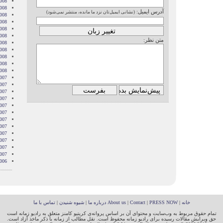
008
008
آدرس ایمیل:
(نشانی ایمیل‌تان نزد ما مانده، منتشر نمی‌شود)
008
008
2008
008
متن نظر:
008
2008
008
2008
2008
007
007
007
007
007
2007
007
007
2007
007
2007
2007
006
خانه
|
PRESS NOW
|
Contact
|
About us
درباره ما
|
شیوه شنیدن
|
تماس با ما
تمام حقوق مربوط به وب‌سایت و محتوای آن بر اساس پروانه‌ی کریتیو کامنز متعلق به رادیو زمانه است
حق ویرایش مقالات رسیده برای رادیو زمانه محفوظ است. نقل مطالب از زمانه با ذکر ماخذ آزاد است.