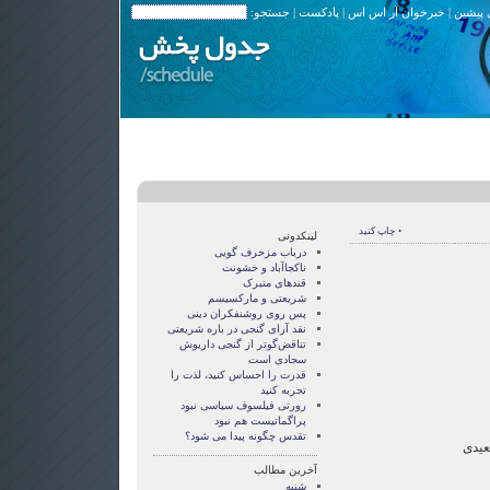
 پیشین
|
خبرخوان آر اس اس
|
پادکست
| جستجو:
• چاپ کنید
لینکدونی
درباب مزخرف گویی
ناکجاآباد و خشونت
قندهای متبرک
شریعتی و مارکسیسم
پس روی روشنفکران دینی
نقد آرای گنجی در باره شریعتی
تناقض‌گوتر از گنجی داريوش
سجادی است
قدرت را احساس کنید، لذت را
تجربه کنید
رورتی فيلسوف سياسی نبود
پراگماتيست هم نبود
تقدس چگونه پيدا می شود؟
عیدی
آخرین مطالب
شنبه