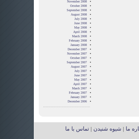
November 2008
October 2008
September 2008
August 2008
July 2008
June 2008
May 2008
April 2008
March 2008
February 2008
January 2008
December 2007
November 2007
October 2007
September 2007
August 2007
July 2007
June 2007
May 2007
April 2007
March 2007
February 2007
January 2007
December 2006
اره ما
|
شیوه شنیدن
|
تماس با ما