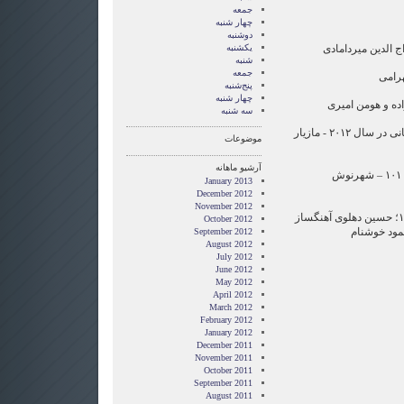
جمعه
چهار شنبه
دوشنبه
یکشنبه
شنبه
جمعه
پنج‌شنبه
چهار شنبه
سه شنبه
۲۱:۲۰ مجله پزشکی: بهداشت جهانی در سال ۲۰۱۲ - مازیار
موضوعات
آرشیو ماهانه
۲۱:۳۰ گزارش زندگی ما، قسمت ۱۰۱ – شهرنوش
January 2013
December 2012
November 2012
۲۱:۴۰ موسیقی پیشرو در ایران ۱۴؛ حسین دهلوی آهنگساز
October 2012
مود خوشنام
September 2012
August 2012
July 2012
June 2012
May 2012
April 2012
March 2012
February 2012
January 2012
December 2011
November 2011
October 2011
September 2011
August 2011