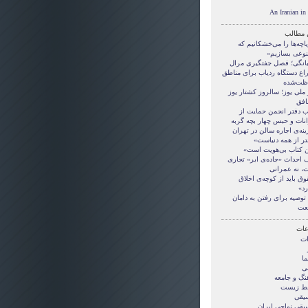
An Iranian i
 مطالب
اچه‌ها را می‌خشکانیم که
وعی بسازیم»
بانگی؛ فصل جفتگیری مرال
راع دستگاه ردیاب برای مناطق
ظت‌شده
ملی یوز؛ سالروز کشتار یوز
افق
ب دفتر انجمن حمایت از
انات و حبس چهار بچه گربه
نه‌ی اجاره سالن در تهران
تر از همه دنیاست»
ن کتاب بی‌هویت است»
 احداث «جاده‌ی ابر» تجاری
، نه عمرانی
ق باید از کوچه‌ی اخلاق
رد»
توصیه برای رفتن به دامان
عت
ات
ات
ما
ی
نگ و جامعه
ط زیست
یقی
یقی نواحی ایران