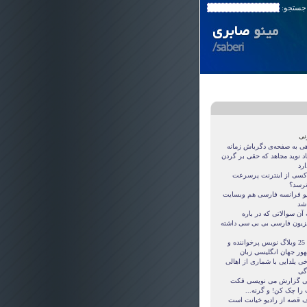
 جستجو:
نی
هی به صفحه‌ی دگرباش زمانه
اد نوید مجاهد که حقی بر گردن
ارد
کسی از اینترنت پرسرعت
ترسد؟
یو فرانسه فارسی هم وبسایت
 شد
آن سوالاتی که در باره
یزیون فارسی بی بی سی داشته
این 25 وبلاگ نویس پرخواننده و
ور جهان انگلیسی زبان
ی یلدایی با شماری از اهالی
اگی
ی گزارش می نویسی فکت
 را چک کن! و گرنه...
 قصه از راديو خيانت است