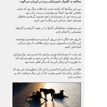
معالجه به کلینیک دامپزشکی ببرند در این‌باره می‌گوید:
بین این سگ‌ها که کشته شدند یک قلاده سگ بود که جفت
پاهاش کج بود؛ اصلآ نمی‌توانست درست راه برود.
من و چند نفر از دوستان‌ام با هم تصمیم گرفتیم به‌اتفاق،
هزینه‌ی عمل جراحی این سگ‌را جور کنیم.
من مسئولیت هماهنگی کارها را بر عهده گرفتم و کارهای
مقدماتی را انجام دادم.
داروی ضد انگل به او تزریق کردیم و می‌خواستیم پنج‌شنبه
این سگ‌را به پانسیون ببریم برای نظافت تا برای جراحی
آماده‌اش کنیم.
هر شب با دوستان‌ام نوبتی برایش غذا می‌بردیم، نوازش‌اش
می‌کردیم. اوایل این سگ از ما می‌ترسید و جلو نمی‌آمد اما
ما طوری با او رفتار کردیم که دیگر اهلی شده بود.
قلاده به گردن‌اش انداختیم و با این کار منظورمان این بود که
دیگران بدانند یک کسی هست که از این سگ مراقبت ‌کند و
صاحب دارد.