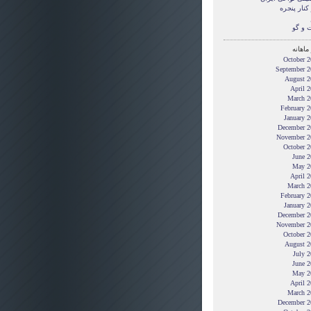
کنار پنجره
 و گو
ماهانه
October 2
September 2
August 2
April 
March 2
February 
January 
December 2
November 2
October 2
June 2
May 2
April 
March 2
February 
January 
December 2
November 2
October 2
August 2
July 
June 2
May 2
April 
March 2
December 2