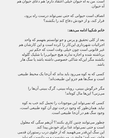
است. من به آه حیوان خیلی اعتقاد دارم؛ هم دعای حیوان هم
آه حیوان.
انصاف است حیوانی که حتی نمی‌تواند درست راه برود،
فرار کند، و از خودش دفاع کند را بکشند؟
خانم شکیبا ادامه می‌دهد:
بعد از کلی تحقیق و پرس و جو توانستم بفهمم که واحد
اجرائیات شهرداری این‌کار را کرده است و این کارشان هم
غیر قانونی است چون خیلی وقت است که حکم تیر
برداشته شده و اجازه ندارند هیچ حیوانی‌را با شلیک گلوله
بکشند مگر این‌که شاکی خصوصی داشته باشد یا سگ هار
باشد.
کسی که به کوه می‌رود باید بداند که آن‌جا یک محیط طبیعی
است و سگ‌ها هم جزو این طبیعت‌اند!
مگر خرگوش ببینی، روباه ببینی، گرگ ببینی آن‌ها را
می‌زنی؟ این‌ها مال کوه‌اند!
کسی که نمی‌تواند این موجودات را تحمل کند خب به کوه
نیاید. همان‌طور که وجود درخت توی آن کوه طبیعی است،
وجود سگ هم در آن‌جا طبیعی است.
چطور می‌توانند چنین کاری بکنند!؟ آن‌هم سگی که معلول
است و حتی نمی‌تواند غذا برای خودش پیدا کند.
این سگ این‌قدر می‌فهمید که از جلوی درب رستوران قدمی
جلوتر نمی‌آمد؛ جلوی در می‌نشست و می‌دانست که نباید