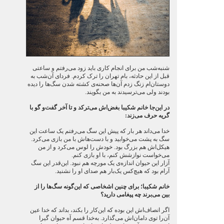
شنبه‌شب من برای انجام کاری باید زود می‌رفتم و ساعتی
قبل از این حادثه، بام تهران را ترک کردم. فردای آن‌شب به
دوستان‌ام زنگ زدم آن‌ها صحنه‌ی کشته شدن سگ‌ها ‌را دیده
بودند ولی می‌ترسیدند به من بگویند.
در این‌جا خانم شکیبا بغض‌اش می‌ترکد و تا آخر گفت‌و گو با
گریه حرف می‌زند:
خدا می‌داند هر بار که پیش این سگ می‌رفتم یک ساعت این
سگ به پشت می‌خوابید و با دست‌هاش با من بازی می‌کرد.
هیکل‌اش هم بزرگ بود. خودش را لوس می‌کرد و از من
می‌خواست نوازشش کنم، با او بازی کنم.
آزار این حیوان اندازه‌ی یک مورچه هم نبود. این‌قدر این سگ
آرام بود که هیچ‌کس یک‌بار هم صدای او را نشنید.
خانم شکیبا؛ برای چنین اشخاصی که این‌گونه سگ‌ها را از
بین می‌برند چه پیغامی دارید؟
اگر انصاف‌اش این بوده که این‌کار را بکند، بداند که خدا عین
آن‌را توی دامان‌اش می‌گذارد. به‌خدا قسم آه حیوان گیرا