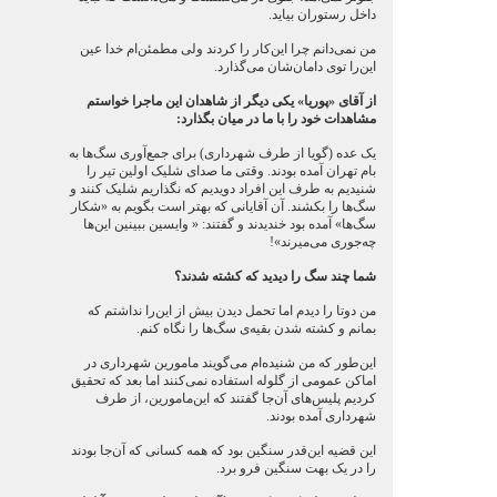
داخل رستوران بیاید.
من نمی‌دانم چرا این‌کار را کردند ولی مطمئن‌ام خدا عین
این‌را توی دامان‌شان می‌گذارد.
از آقای «پوریا» یکی دیگر از شاهدان این ماجرا خواستم
مشاهدات خود را با ما در میان بگذارد:
یک عده (گویا از طرف شهرداری) برای جمع‌آوری سگ‌ها به
بام تهران آمده بودند. وقتی ما صدای شلیک اولین تیر را
شنیدیم به طرف این افراد دویدیم که نگذاریم شلیک کنند و
سگ‌ها را بکشند. آن آقایانی که بهتر است بگویم به «شکار
سگ‌ها» آمده بود خندیدند و گفتند: « وایسین ببینین این‌ها
چه‌جوری می‌میرند»!
شما چند سگ را دیدید که کشته شدند؟
من دوتا را دیدم اما تحمل دیدن بیش از این‌را نداشتم که
بمانم و کشته شدن بقیه‌ی سگ‌ها را نگاه کنم.
این‌طور که من شنیده‌ام می‌گویند مامورین شهرداری در
اماکن عمومی از گلوله استفاده نمی‌کنند اما بعد که تحقیق
کردیم پلیس‌های آن‌جا گفتند که این‌مامورین، از طرف
شهرداری آمده بودند.
این قضیه این‌قدر سنگین بود که همه کسانی‌ که آن‌جا بودند
را در یک بهت سنگین فرو برد.