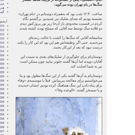
میز 
سگ‌ها در بام تهران بوده می‌گوید:
هنر
گفت
ساعت ۱۲.۳۰ شب بود که به‌همراه دوستانم در «بام تهران»
نشسته بودیم که صدای شلیک تیر شنیدیم. برگشتم نگاه
آرشیو 
کردم در قسمت محدوه‌ی باز آن‌جا زیر نور پروژکتور دیدم
010
دو قلاده سگ توسط سه آقایی که مسلح بودند کشته شدند.
010
010
متاسفانه آقایی که سگ‌ها را کشت با حالت زننده‌ای
2010
می‌خندید. حتی اگر وظیفه‌اش هم این بود که این کار را بکند،
010
2010
درست نبود که بعد از این‌کار بخندد.
2010
009
دوستان‌ام برای جلوگیری از شلیک‌های بعدی به سمت این
009
آقایان دویدند اما آن‌ها گفتند جلوتر نیایید چون ممکن است
009
تیر به شما اصابت کند.
009
009
دوستان‌ام به آن‌ها گفتند یکی از این سگ‌ها معلول بود و ما
2009
می‌خواستیم برای معالجه ببریم‌اش. قبلآ با موسسه‌ی «وفا»
009
2009
برای پناه دادن این سگ هماهنگ کرده بودیم. ایشان خندیدند
2009
و با تمسخر گفتند: «الوعده وفا!»
008
008
008
008
2008
008
008
2008
008
007