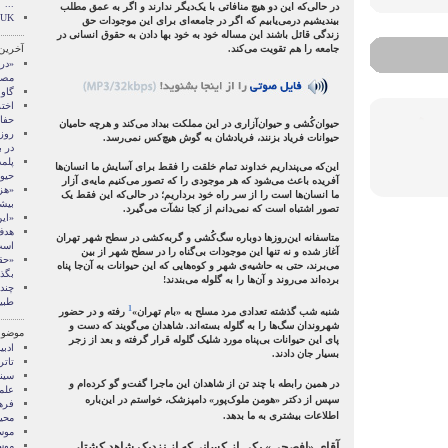
...
در حالی‌که این دو هیچ منافاتی با یک‌دیگر ندارند و اگر به عمق مطلب
n UK
بیندیشیم درمی‌یابیم که اگر در جامعه‌ای برای این موجودات حق
زندگی قائل باشند این مساله خود به خود بها دادن به حقوق انسانی در
جامعه را هم تقویت می‌کند.
آخرین
«دری
مصن
گاو
اخت
حفا
حیوان‌کُشی و حیوان‌آزاری در این مملکت بیداد می‌کند و هرچه حامیان
روز 
حیوانات فریاد بزنند، فریادشان به گوش هیچ‌کس نمی‌رسد.
در ب
پلم
این‌که می‌پنداریم خداوند تمام خلقت را فقط برای آسایش ما انسان‌ها
حیو
آفریده باعث می‌شود که هر موجودی را که تصور می‌کنیم مایه‌ی آزار
«هزی
ما انسان‌ها است را از سر راه خود برداریم؛ در حالی‌که این فقط یک
بیش‬
تصور اشتباه است که نمی‌دانم از کجا نشآت می‌گیرد.
«ای
هدف
متاسفانه این‌روزها دوباره سگ‌کُشی و گربه‌کشی در سطح شهر تهران
است
آغاز شده و نه تنها این موجودات بی‌گناه را در سطح شهر از بین
«حقو
می‌برند، حتی به حاشیه‌ی شهر و کوه‌هایی که این حیوانات به آن‌جا پناه
بگذ
برده‌اند می‌روند و آن‌ها را به گلوله می‌بندند!
چند 
طبی
1
شنبه شب گذشته تعدادی مرد مسلح به «بام تهران»
رفته و در حضور
شهروندان سگ‌ها را به گلوله بسته‌اند. شاهدان می‌گویند که دست و
موضوع
پای این حیوانات بی‌پناه مورد شلیک گلوله قرار گرفته و بعد از زجر
ادبی
بسیار جان دادند.
تاتر
سین
در همین رابطه با چند تن از شاهدان این ماجرا گفت‌و گو کرده‌ام و
علم
سپس از دکتر «هومن ملوک‌پور» دامپزشک، خواستم در این‌باره
فره
اطلاعات بیشتری به ما بدهد.
محی
موس
موس
آقای «افصحی» یکی از کسانی‌که از نزدیک شاهد کشتار