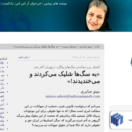
نوشته های پیشین
|
خبرخوان آر اس اس
|
پادکست
|
خانه
>
مینو صابری
>
محیط زیست
> «به سگ‌ها شلیک می‌کردند و می‌خندیدند!»
تاریخ انتشار: ۲۶ آذر ۱۳۸۸
• چاپ کنید
لینکدو
نگا
کشتار بی‌رحمانه‌ی سگ‌های ولگرد درتهران آغاز شد
به ی
ما د
«به سگ‌ها شلیک می‌کردند و
چه 
می‌خندیدند!»
می‌
راد
دار
مینو صابری
همه 
minoo.saberi@radiozamaneh.com
تلو
اید
می‌دانم که درخواست قانونی شدن «حمایت از حیوانات» در این
مشه
مملکت امری است محال؛ که نه تنها حقوقی برای این موجودات
شوخ
بی‌پناه قائل نیستیم بلکه زمانی‌هم که صحبت از این مقوله پیش می‌آید
وبل
گروهی به آدم خرده می‌گیرند که «مگر انسان‌ها در ایران حق و
وقت
هات
حقوقی دارند که حالا شما از حقوق حیوانات دم می‌زنید»؟
حذف