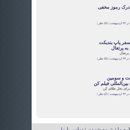
؛ درک رموز مخفی
یبهشت
|
(0) نظر
|
فر پاپ بنديکت
به پرتغال
پرتغال
یبهشت
|
(0) نظر
|
ت و سومین
بین‌المللی فیلم کن
 برای نخل طلای کن
یبهشت
|
(2) نظر
|
اره ما
|
شیوه شنیدن
|
تماس با ما