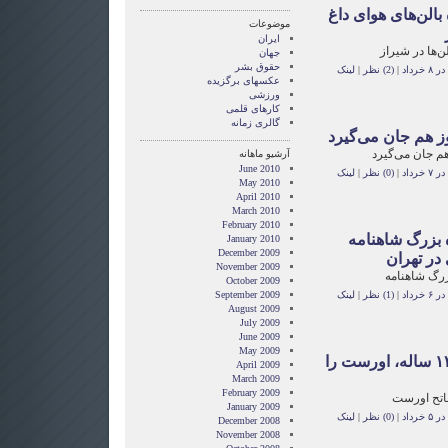
بالن‌های هوای داغ
موضوعات
ایران
ن‌ها در شیراز
جهان
حقوق بشر
رداد
|
(2) نظر
|
لینک
عکسهای برگزیده
ورزشی
کارهای قلمی
گالری زمانه
ز هم جان می‌گیرد
هم جان می‌گیرد
آرشیو ماهانه
June 2010
رداد
|
(0) نظر
|
لینک
May 2010
April 2010
March 2010
February 2010
 بزرگ شاهنامه
January 2010
December 2009
در تهران
November 2009
زرگ شاهنامه
October 2009
رداد
|
(1) نظر
|
لینک
September 2009
August 2009
July 2009
June 2009
May 2009
نوجوان ۱۳ ساله، اورست را
April 2009
March 2009
February 2009
فاتح اورست
January 2009
رداد
|
(0) نظر
|
لینک
December 2008
November 2008