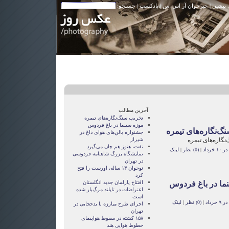
 پیشین
|
خبرخوان آر اس اس
|
پادکست
| جستجو:
آخرین مطالب
تخریب سنگ‌نگاره‌های تیمره
موزه سینما در باغ فردوس
گ‌نگاره‌های تیمره
جشنواره بالن‌های هوای داغ در
گاره‌های تیمره
شیراز
نفت، هنوز هم جان می‌گیرد
خرداد
|
(0) نظر
|
لینک
نمایشگاه بزرگ شاهنامه فردوسی
در تهران
نوجوان ۱۳ ساله، اورست را فتح
کرد
ما در باغ فردوس
افتتاح پارلمان جدید انگلستان
اعتراضات در تایلند مرگ‌بار شده
است
رداد
|
(0) نظر
|
لینک
اجرای طرح مبارزه با بدحجابی در
تهران
۱۵۸ کشته در سقوط هواپیمای
خطوط هوایی هند