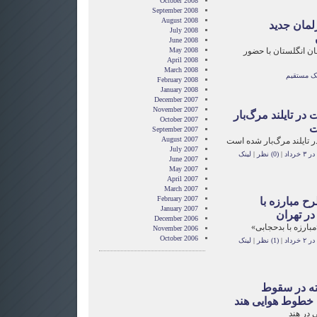
October 2008
September 2008
August 2008
رلمان جدید
July 2008
June 2008
مان انگلستان با حضور
May 2008
April 2008
March 2008
نک مستقیم
February 2008
January 2008
December 2007
November 2007
در تایلند مرگ‌بار
October 2007
ت
September 2007
August 2007
 تایلند مرگ‌بار شده است
July 2007
رداد
|
(0) نظر
|
لینک
June 2007
May 2007
April 2007
March 2007
February 2007
ح مبارزه با
January 2007
در تهران
December 2006
بارزه با بدحجابی»
November 2006
October 2006
رداد
|
(1) نظر
|
لینک
شته در سقوط
 خطوط هوایی هند
 در هند