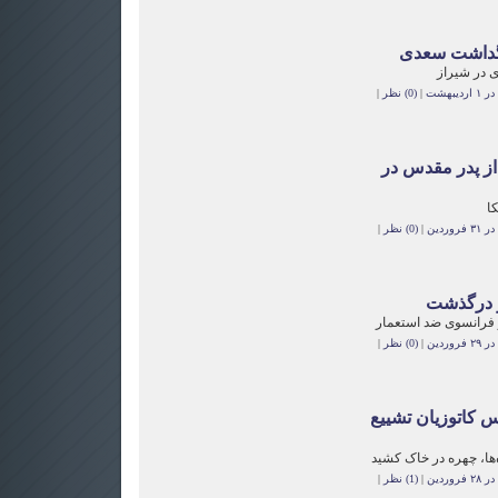
گداشت سعدی
 در شیراز
یبهشت
|
(0) نظر
|
از پدر مقدس در
کا
وردین
|
(0) نظر
|
ر درگذشت
فرانسوی ضد استعمار
وردین
|
(0) نظر
|
س کاتوزیان تشییع
ها، چهره در خاک کشید
وردین
|
(1) نظر
|