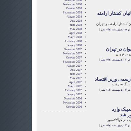
December 2008
November 2008
October 2008
انیان کشتار ارامنه
September 2008
August 2008
July 2008
ان کشتار ارامنه در تهران
June 2008
May 2008
یبهشت
|
(8) نظر
|
April 2008
March 2008
February 2008
January 2008
یوان در تهران
December 2007
November 2007
ن در تهران
October 2007
یبهشت
|
(0) نظر
|
September 2007
August 2007
July 2007
June 2007
May 2007
رسمی وزیر اقتصاد
April 2007
 با گریه رفت
March 2007
یبهشت
|
(1) نظر
|
February 2007
January 2007
December 2006
November 2006
October 2006
پیک وارد
ور شد
 در کوالالامپور
یبهشت
|
(0) نظر
|