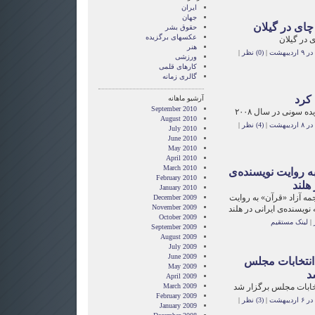
ایران
جهان
ای در گیلان
حقوق بشر
عکسهای برگزیده
 در گیلان
هنر
یبهشت
|
(0) نظر
|
ورزشی
کارهای قلمی
گالری زمانه
کرد
آرشیو ماهانه
September 2010
 سونی در سال ۲۰۰۸
August 2010
یبهشت
|
(4) نظر
|
July 2010
June 2010
May 2010
April 2010
March 2010
ه روایت نویسنده‌ی
February 2010
 هلند
January 2010
مه آزاد «قرآن» به روایت
December 2009
November 2009
 نویسنده‌ی ایرانی در هلند
October 2009
|
لینک مستقیم
September 2009
August 2009
July 2009
June 2009
انتخابات مجلس
May 2009
د
April 2009
تخابات مجلس برگزار شد
March 2009
February 2009
یبهشت
|
(3) نظر
|
January 2009