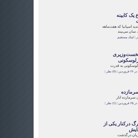
 یک کابینه
دید اسپانیا که هفت‌ماهه
 سان می‌بیند
|
لینک مستقیم
خست‌وزیری
رلوسکونی
وسکونی به قدرت
وردین
|
(0) نظر
|
سرمازده
 سرمازده انار
وردین
|
(1) نظر
|
رگ درکنار یکی از
ایش
زیان درگذشت