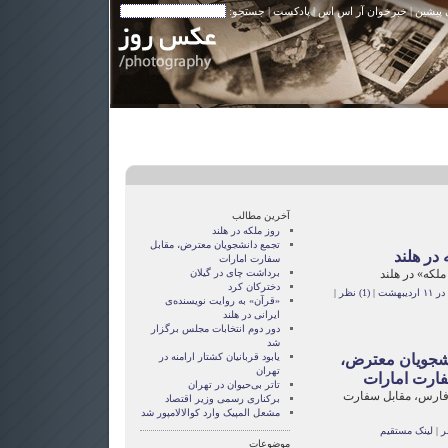
 پیشین
|
خبرخوان آر اس اس
|
پادکست
| جستجو:
آخرین مطالب
روز ملکه در هلند
تجمع دانشجویان معترض، مقابل
 در هلند
سفارت امارات
لکه» در هلند
برداشت چای در گیلان
دخترکان کرد
یبهشت
|
(1) نظر
|
«قرآن» به روایت نویسنده‌ی
ایرانی در هلند
دور دوم انتخابات مجلس برگزار
شد
شجویان معترض،
یابود قربانیان کشتار ارامنه در
تهران
ارت امارات
تاتر بی‌حیوان در تهران
 فارس، مقابل سفارت
برکناری رسمی وزیر اقتصاد
مشعل المپیک وارد کوالالامپور شد
|
لینک مستقیم
موضوعات