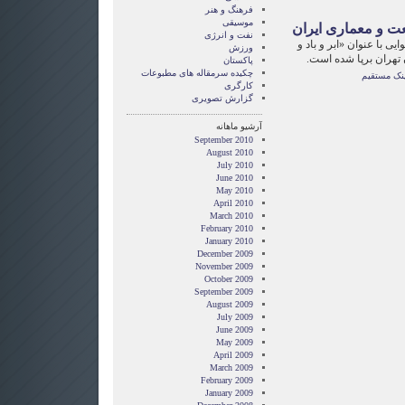
فرهنگ و هنر
موسیقی
ت و معماری ایران
نفت و انرژی
ی با عنوان «ابر و باد و
ورزش
ن تهران برپا شده است.
پاکستان
چکیده سرمقاله های مطبوعات
ینک مستقیم
کارگری
گزارش تصويری
آرشیو ماهانه
September 2010
August 2010
July 2010
June 2010
May 2010
April 2010
March 2010
February 2010
January 2010
December 2009
November 2009
October 2009
September 2009
August 2009
July 2009
June 2009
May 2009
April 2009
March 2009
February 2009
January 2009