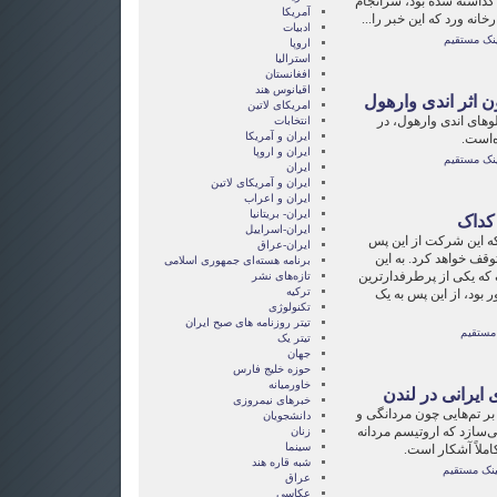
 گذاشته شده بود، سرانجام
آمریکا
نه ورد که این خبر را...
ادبیات
ینک مستقیم
اروپا
استرالیا
افغانستان
اقیانوس هند
 اثر اندی وارهول
امریکای لاتین
لوهای اندی وارهول، در
انتخابات
ايران و آمريکا
ايران و اروپا
ینک مستقیم
ایران
ایران و آمریکای لاتین
ایران و اعراب
ایران- بریتانیا
کداک
ایران-اسراییل
که این شرکت از این پس
ایران-عراق
وقف خواهد کرد. به این
برنامه هسته‌ای جمهوری اسلامی
که یکی از پرطرفدارترین
تازه‌های نشر
ترکیه
 بود، از این پس به یک
تکنولوژی
تیتر روزنامه های صبح ایران
مستقیم
تیتر یک
جهان
حوزه خلیج فارس
خاورمیانه
 ایرانی در لندن
خبرهای نیمروزی
بر تم‌هایی چون مردانگی و
دانشجویان
‌سازد که اروتیسم مردانه
زنان
سینما
املاً آشکار است.
شبه قاره هند
ینک مستقیم
عراق
عکاسی