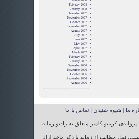
March 2008
February 2008
January 2008
December 2007
November 2007
October 2007
September 2007
August 2007
July 2007
June 2007
May 2007
April 2007
March 2007
February 2007
January 2007
December 2006
November 2006
October 2006
September 2006
August 2006
اره ما
|
شیوه شنیدن
|
تماس با ما
انه‌ی کریتیو کامنز متعلق به رادیو زمانه
. نقل مطالب از زمانه با ذکر ماخذ آزاد