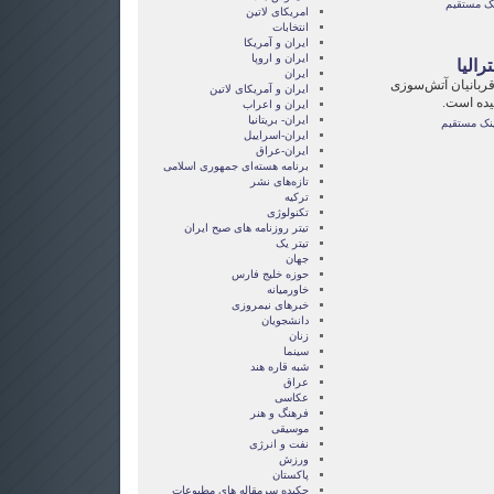
نک مستقیم
امریکای لاتین
انتخابات
ايران و آمريکا
ايران و اروپا
الیا
ایران
 قربانیان آتش‌سوزی
ایران و آمریکای لاتین
ایران و اعراب
ایران- بریتانیا
ینک مستقیم
ایران-اسراییل
ایران-عراق
برنامه هسته‌ای جمهوری اسلامی
تازه‌های نشر
ترکیه
تکنولوژی
تیتر روزنامه های صبح ایران
تیتر یک
جهان
حوزه خلیج فارس
خاورمیانه
خبرهای نیمروزی
دانشجویان
زنان
سینما
شبه قاره هند
عراق
عکاسی
فرهنگ و هنر
موسیقی
نفت و انرژی
ورزش
پاکستان
چکیده سرمقاله های مطبوعات