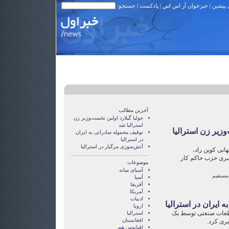
 پیشین
|
خبرخوان آر اس اس
|
پادکست
| جستجو:
آخرین مطالب
جولیا گیلارد اولین نخست‌وزیر زن
استرالیا شد
وزیر زن استرالیا
توقیف محموله صادراتی به ایران
در استرالیا
آتش‌سوزی مرگبار در استرالیا
هانی کوین راد،
بری حزب حاکم کار
موضوعات
آسيای ميانه
مستقیم
آسیا
آفریقا
آمریکا
ادبیات
 ایران در استرالیا
اروپا
قطعات صنعتی توسط یک
استرالیا
افغانستان
یری کرد.
اقیانوس هند