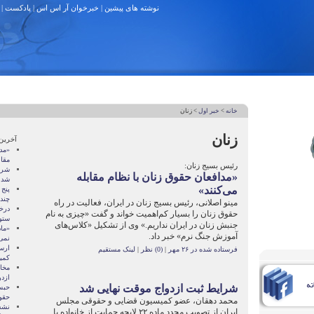
نوشته های پیشین
|
خبرخوان آر اس اس
|
پادکست
|
خانه
>
خبر اول
> زنان
زنان
آخرین
«مد
مقاب
رئيس بسيج زنان:
شرا
«مدافعان حقوق زنان با نظام مقابله
شد
می‌کنند»
پنج
چند
مينو اصلانی، رئيس بسيج زنان در ايران، فعاليت در راه
درخ
حقوق زنان را بسيار کم‌اهميت خواند و گفت «چيزی به نام
ستو
جنبش زنان در ايران نداريم.» وی از تشکيل «کلاس‌های
آموزش جنگ نرم» خبر داد.
نمی‌
فرستاده شده در ۲۶ مهر
|
(0) نظر
|
لینک مستقیم
کمي
مخا
ازد
شرايط ثبت ازدواج موقت نهايی شد
حبس
حقو
محمد دهقان، عضو کميسيون قضايی و حقوقی مجلس
نشس
ايران از تصويب مجدد ماده ۲۲ لايحه حمايت از خانواده با