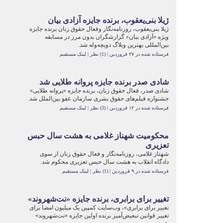
ژیلا بنی‌یعقوب، برنده جایزه آزادی بیان
ژیلا بنی‌یعقوب، روزنامه‌نگار وفعال حقوق زنان برنده جایزه
ویژه «آزادی بیان» گزارشگران بدون مرز در مسابقه
بین‌المللی بهترین وبلاگ دویچه‌وله شد.
فرستاده شده در ۲۷ فروردین
|
(1) نظر
|
لینک مستقیم
شادی صدر برنده جایزه پروانه طلایی شد
شادی صدر، فعال حقوق زنان، برنده جایزه «پروانه طلایی»
جشنواره فیلم‌های حقوق بشری سازمان عفو بین‌الملل شد.
فرستاده شده در ۱۲ فروردین
|
(3) نظر
|
لینک مستقیم
محکومیت شهناز غلامی به هشت سال حبس
تعزیری
شهناز غلامی، روزنامه‌نگار و فعال حقوق زنان از سوی
دادگاه انقلاب به هشت سال حبس تعزیری محکوم شد.
فرستاده شده در ۹ فروردین
|
(1) نظر
|
لینک مستقیم
تغییر برای برابری، برنده جایزه «نت‌شهروند»
تغییر برای برابری»، وب‌سایت کمپین یک میلیون امضا برای
تغییر قوانین تبعیض‌آمیز برنده اولین جایزه «نت‌شهروند»