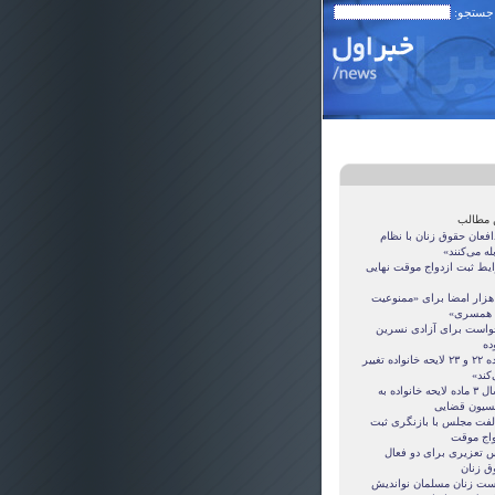
 جستجو:
 مطالب
افعان حقوق زنان با نظام
له می‌کنند»
يط ثبت ازدواج موقت نهايی
 هزار امضا برای «ممنوعیت
 همسری»
واست برای آزادی نسرین
ده
«ماده ‌٢٢ و ‌٢٣ لايحه خانواده تغيير
کند»
ارسال ۳ ماده لايحه خانواده به
سيون قضايی
لفت مجلس با بازنگری ثبت
واج موقت
 تعزیری برای دو فعال
ق زنان
ت زنان مسلمان نوانديش