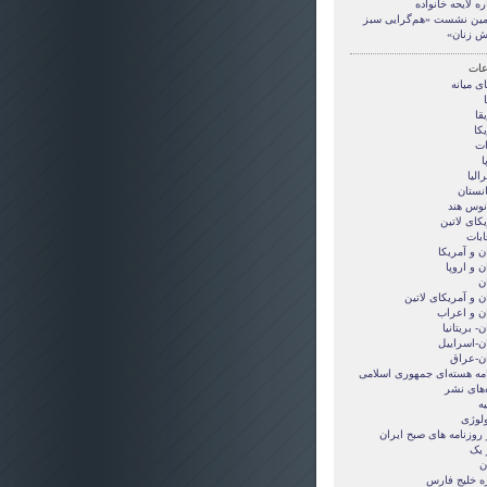
ره لايحه خانواده
ين نشست «هم‌گرايی سبز
ش زنان»
ات
ی ميانه
قا
کا
ات
ا
الیا
انستان
انوس هند
کای لاتین
ابات
ن و آمريکا
ن و اروپا
ن
ن و آمریکای لاتین
ان و اعراب
ن- بریتانیا
ان-اسراییل
ان-عراق
امه هسته‌ای جمهوری اسلامی
‌های نشر
ه
ولوژی
 روزنامه های صبح ایران
 یک
ن
ه خلیج فارس