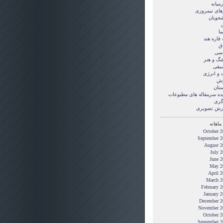
میانه
های نیمروزی
شجویان
ن
ما
قاره هند
ق
سی
نگ و هنر
یقی
 و انرژی
زش
ستان
ده سرمقاله های مطبوعات
گری
رش تصويری
ماهانه
October 2
September 2
August 2
July 
June 2
May 2
April 
March 2
February 
January 
December 2
November 2
October 2
September 2