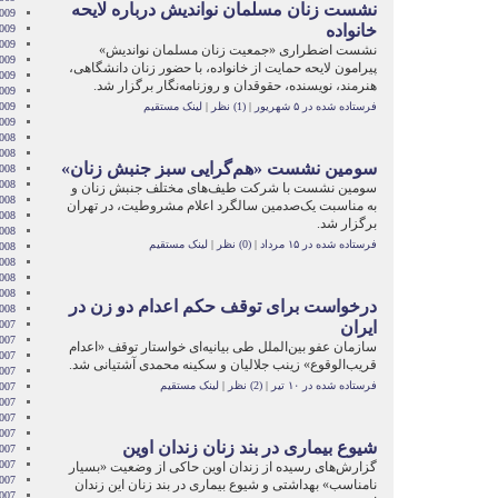
نشست زنان مسلمان نوانديش درباره لايحه
009
خانواده
2009
009
نشست اضطراری «جمعيت زنان مسلمان نوانديش»
009
پيرامون لايحه حمايت از خانواده، با حضور زنان دانشگاهی،
2009
هنرمند، نويسنده، حقوقدان و روزنامه‌نگار برگزار شد.
009
فرستاده شده در ۵ شهریور
|
(1) نظر
|
لینک مستقیم
2009
2009
008
008
سومين نشست «هم‌گرايی سبز جنبش زنان»
008
008
سومين نشست با شرکت طيف‌های مختلف جنبش زنان و
008
به‌ مناسبت يک‌صدمين سالگرد اعلام مشروطيت، در تهران
2008
برگزار شد.
008
فرستاده شده در ۱۵ مرداد
|
(0) نظر
|
لینک مستقیم
008
2008
008
2008
درخواست برای توقف حکم اعدام دو زن در
2008
ایران
007
007
سازمان عفو بین‌الملل طی بیانیه‌ای خواستار توقف «اعدام
007
قریب‌الوقوع» زینب جلالیان و سکینه محمدی آشتیانی شد.
007
فرستاده شده در ۱۰ تیر
|
(2) نظر
|
لینک مستقیم
007
2007
007
007
شیوع بیماری در بند زنان زندان اوین
2007
007
گزارش‌های رسیده از زندان اوین حاکی از وضعیت «بسیار
2007
نامناسب» بهداشتی و شیوع بیماری در بند زنان این زندان
2007