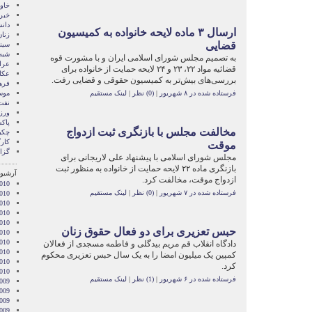
خاور
خبر
دان
ارسال ۳ ماده لايحه خانواده به کميسيون
زنا
قضايی
سین
شبه 
به تصميم مجلس شورای اسلامی ايران و با مشورت قوه
عرا
قضائيه مواد ۲۲، ۲۳ و ۲۴ لايحه حمايت از خانواده برای
عکا
بررسی‌های بيش‌تر به کميسيون حقوقی و قضايی رفت.
فره
فرستاده شده در ۸ شهریور
|
(0) نظر
|
لینک مستقیم
موس
نفت
ور
پاک
مخالفت مجلس با بازنگری ثبت ازدواج
چکی
کار
موقت
گزا
مجلس شورای اسلامی با پیشنهاد علی لاریجانی برای
بازنگری ماده ۲۲ لایحه حمایت از خانواده به منظور ثبت
آرشیو 
ازدواج موقت، مخالفت کرد.
010
فرستاده شده در ۷ شهریور
|
(0) نظر
|
لینک مستقیم
010
010
2010
010
حبس تعزیری برای دو فعال حقوق زنان
010
2010
دادگاه انقلاب قم مریم بیدگلی و فاطمه مسجدی از فعالان
010
کمپین یک میلیون امضا را به یک سال حبس تعزیری محکوم
2010
کرد.
2010
فرستاده شده در ۶ شهریور
|
(1) نظر
|
لینک مستقیم
009
009
009
009