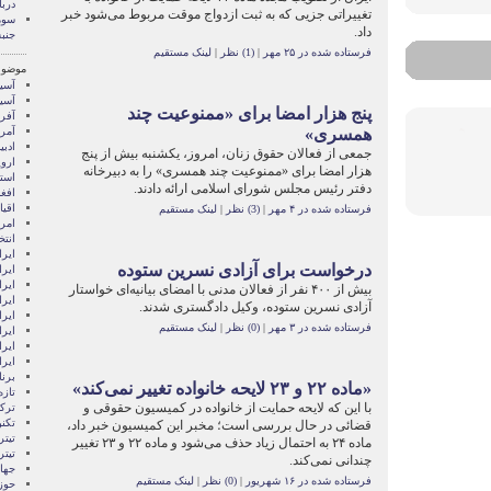
دربا
تغييراتی جزيی که به ثبت ازدواج موقت مربوط می‌شود خبر
سوم
داد.
جنب
فرستاده شده در ۲۵ مهر
|
(1) نظر
|
لینک مستقیم
موضوع
آسيا
آسیا
پنج هزار امضا برای «ممنوعیت چند
آفری
همسری»
آمری
ادبی
جمعی از فعالان حقوق زنان، امروز، یکشنبه بیش از پنج
اروپ
هزار امضا برای «ممنوعیت چند همسری» را به دبیرخانه
استر
دفتر رئیس مجلس شورای اسلامی ارائه دادند.
افغ
اقی
فرستاده شده در ۴ مهر
|
(3) نظر
|
لینک مستقیم
امری
انتخ
ايرا
درخواست برای آزادی نسرین ستوده
ايرا
ایرا
بیش از ۴۰۰ نفر از فعالان مدنی با امضای بیانیه‌ای خواستار
ایرا
آزادی نسرین ستوده، وکیل دادگستری شدند.
ایر
فرستاده شده در ۳ مهر
|
(0) نظر
|
لینک مستقیم
ایرا
ایر
ایر
برن
«ماده ‌٢٢ و ‌٢٣ لايحه خانواده تغيير نمی‌کند»
تازه
با اين که لايحه حمايت از خانواده در کميسيون حقوقی و
ترکی
تکن
قضائی در حال بررسی است؛ مخبر اين کميسيون خبر داد،
تیتر
ماده ۲۴ به احتمال زياد حذف می‌شود و ماده ‌٢٢ و ‌٢٣ تغيير
تیتر
چندانی نمی‌کند.
جها
فرستاده شده در ۱۶ شهریور
|
(0) نظر
|
لینک مستقیم
حوز