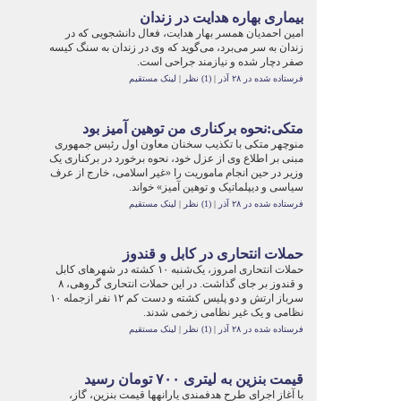
بیماری بهاره هدایت در زندان
امین احمدیان همسر بهار هدایت، فعال دانشجویی که در
زندان به سر می‌برد، می‌گوید که وی در زندان به سنگ کیسه
صفر دچار شده و نیازمند جراحی است.
فرستاده شده در ۲۸ آذر
|
(1) نظر
|
لینک مستقیم
متکی:نحوه برکناری من توهین آمیز بود
منوچهر متکی با تکذیب سخنان معاون اول رئیس جمهوری
مبنی بر اطلاع وی از عزل خود، نحوه برخورد در برکناری یک
وزیر در حین انجام ماموریت را «غیر اسلامی، خارج از عرف
سیاسی و دیپلماتیک و توهین آمیز» خواند.
فرستاده شده در ۲۸ آذر
|
(1) نظر
|
لینک مستقیم
حملات انتحاری در کابل و قندوز
حملات انتحاری امروز، یک‌شنبه ۱۰ کشته در شهرهای کابل
و قندوز بر جای گذاشت. در این حملات انتحاری گروهی، ۸
سرباز ارتش و دو پلیس کشته و دست کم ۱۲ نفر ازجمله ۱۰
نظامی و یک غیر نظامی زخمی شدند.
فرستاده شده در ۲۸ آذر
|
(1) نظر
|
لینک مستقیم
قیمت بنزین به لیتری ۷۰۰ تومان رسید
با آغاز اجرای طرح هدفمندی یارانه‎ها قیمت‌ بنزین، گاز،