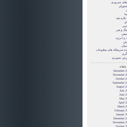
های نیمروزی
شجویان
ن
ما
قاره هند
ق
سی
نگ و هنر
یقی
 و انرژی
زش
ستان
ده سرمقاله های مطبوعات
گری
رش تصويری
ماهانه
December 2
November 2
October 2
September 2
August 2
July 
June 2
May 2
April 
March 2
February 
January 
December 2
November 2
October 2