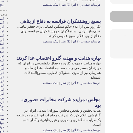
محک
فرستاده شده در ۳۰ آذر
|
(0) نظر
|
لینک مستقیم
سال
موضوع
آسيا
بسيج روشنفکران فرانسه به دفاع از پناهی
آسیا
يک روز پس از اعلام حکم سنگين قضايی برای جعفر پناهی،
آفری
فيلم‌ساز ايرانی، سينماگران و روشنفکران فرانسه برای
آمری
دفاع از وی اعلام بسيج عمومی کردند.
ادبی
اروپ
فرستاده شده در ۳۰ آذر
|
(1) نظر
|
لینک مستقیم
استر
افغ
اقی
امری
بهاره هدایت و مهدیه گلرو اعتصاب غذا کردند
انتخ
بهاره هدایت و مهدیه گلرو، دو فعال دانشجویی در ایران که
ايرا
در زندان به‌سر می‌برند، دست به اعتصاب غذا زده‌اند و
ايرا
هم‌زمان نیز از سوی مسئولان قضایی، ممنوع‌الملاقات
ایرا
شده‌اند.
ایرا
ایر
فرستاده شده در ۳۰ آذر
|
(2) نظر
|
لینک مستقیم
ایرا
ایر
ایر
برن
مجلس: مزایده شرکت مخابرات «صوری»
تازه
بود
ترکی
هیأت تحقیق و تفحص مجلس شورای اسلامی ایران در
تکن
تیتر
گزارشی اعلام کرد که شرکت مخابرات این کشور، در نتیجه
تیتر
یک مزایده «ظاهری و صوری و غیررقابتی» واگذار شده
جها
است.
حوز
فرستاده شده در ۳۰ آذر
|
(1) نظر
|
لینک مستقیم
خاور