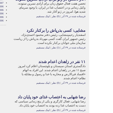
2007
تحصن هفت فعال حقوق زنان برای آزادی نسرين ستوده،
006
وکيل زندانی و در اعتصاب غذا در ايران، با وجود سرمای
006
شديد هوا، امروز در ژنو آغاز شد.
006
فرستاده شده در ۲۹ آذر
|
(0) نظر
|
لینک مستقیم
006
006
مشايی: کسی بذرپاش را برکنار نکرد
اسفنديار رحيم‌مشايی، رئيس دفتر محمود احمدی‌نژاد،
رئيس جمهور ايران گفت کسی مهرداد بذرپاش را از رياست
سازمان ملی جوانان برکنار نکرده است.
فرستاده شده در ۲۹ آذر
|
(1) نظر
|
لینک مستقیم
۱۱ نفر در زاهدان اعدام شدند
دادگستری استان سيستان و بلوچستان اعلام کرد امروز
صبح ۱۱ نفر در زاهدان اعدام شدند. اين افراد به اتهام
«افساد فی‌الارض و محاربه با خدا و رسول و مقابله با
نظام» اعدام شدند.
فرستاده شده در ۲۹ آذر
|
(0) نظر
|
لینک مستقیم
رضا شهابی به اعتصاب غذای خود پايان داد
رضا شهابی، فعال کارگری و يکی از پنج زندانی سياسی که
دست به اعتصاب غذا زده بودند به اعتصاب خود پايان داد.
فرستاده شده در ۲۹ آذر
|
(0) نظر
|
لینک مستقیم