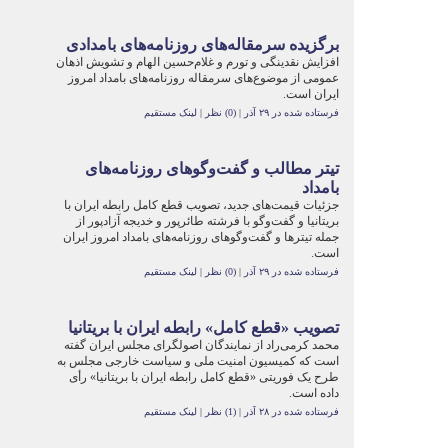
برگزیده سرمقاله‌های روزنامه‌های بامدادی
افزایش نقدینگی و تورم و غلام‌حسین الهام و تشویش اذهان
عمومی از موضوع‌های سرمقاله روزنامه‌های بامداد امروز
ایران است.
فرستاده شده در ۲۹ آذر
|
(0) نظر
|
لینک مستقیم
تیتر مطالب و گفت‌وگوهای روزنامه‌های
بامداد
جزئیات قیمت‌های جدید، تصویب قطع کامل رابطه ایران با
بریتانیا و گفت‌وگو با فرشته طائرپور و خدیجه آزادپور از
جمله تیترها و گفت‌وگوهای روزنامه‌های بامداد امروز ایران
است.
فرستاده شده در ۲۹ آذر
|
(0) نظر
|
لینک مستقیم
تصويب «قطع کامل» رابطه ایران با بریتانیا
محمد کرمی‌راد از نمایندگان اصولگرای مجلس ایران گفته
است که کمیسیون امنیت ملی و سیاست خارجی مجلس به
طرح یک فوریتی «قطع کامل رابطه ایران با بریتانیا» رأی
داده است.
فرستاده شده در ۲۸ آذر
|
(1) نظر
|
لینک مستقیم