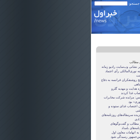
 جستجو:
 مطالب
ر نشانی وب‌سايت راديو زمانه
نه نوری‌المالکی رأی اعتماد
ت
ج روشنفکران فرانسه به دفاع
ناهی
ه هدایت و مهدیه گلرو
صاب غذا کردند
س: مزایده شرکت مخابرات
ری» بود
ان اعتصاب غذای ستوده و
شی
یده سرمقاله‌های روزنامه‌های
ادی
ر مطالب و گفت‌وگوهای
امه‌های بامداد
 به اتهامات معاون اول
س‌جمهور رسیدگی شود