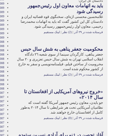
دادستان کل ایران:
009
باید به اتهامات معاون اول رئیس‌جمهور
009
رسیدگی شود
2009
غلامحسین محسنی اژه‌ای، سخنگوی قوه قضائیه ایران و
009
009
دادستان کل این کشور گفت که باید به اتهامات محمدرضا
2009
رحیمی، معاون اول رئیس‌جمهور رسیدگی شود.
009
فرستاده شده در ۲۹ آذر
|
(2) نظر
|
لینک مستقیم
2009
2009
008
008
محکومیت جعفر پناهی به شش سال حبس
008
جعفر پناهی، کارگردان سینما از سوی شعبه ٢٦ دادگاه
008
انقلاب اسلامی تهران به شش سال حبس تعزیری و ٢٠ سال
008
2008
محرومیت از ساختن فیلم، فیلمنامه‌نویسی و سفر به خارج
008
از کشور محکوم شده است.
008
فرستاده شده در ۲۹ آذر
|
(2) نظر
|
لینک مستقیم
2008
008
2008
2008
«خروج نيروهای آمريکايی از افغانستان تا
007
سال ۲۰۱۴»
007
007
جو بايدن، معاون رئيس جمهور آمريکا گفته است که
007
نظاميان آمريکايی تحت هر شرايطی تا سال ۲۰۱۴ به‌طور
007
کامل از افغانستان خارج خواهند شد.
2007
فرستاده شده در ۲۹ آذر
|
(0) نظر
|
لینک مستقیم
007
007
2007
007
آغاز تحصن در ژنو برای آزادی نسرين ستوده
2007