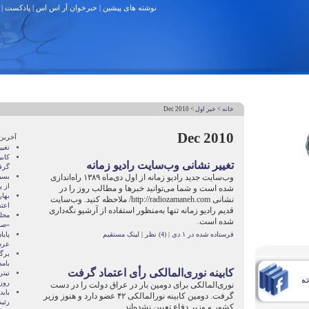
نوشته های پیشین
|
خبرخوان آر اس اس
|
پادکست
|
خانه
>
خبر اول
> Dec 2010
Dec 2010
آخرین
تغيي
کابي
تغيير نشانی وب‌سايت راديو زمانه
گرف
وب‌سايت جديد راديو زمانه از اول دی‌ماه ۱۳۸۹ راه‌اندازی
بسي
از پ
شده است و شما می‌توانيد خبرها و مطالب روز را در
بهار
نشانی http://radiozamaneh.com/ ملاحظه کنيد. وب‌سايت
اعت
قديم راديو زمانه تنها به‌منظور استفاده از آرشيو نگه‌داری
مجل
شده است.
«صو
فرستاده شده در ۱ دی
|
(4) نظر
|
لینک مستقیم
پاي
عر
برگز
بامد
کابينه نوری‌المالکی رأی اعتماد گرفت
تیت
روزن
نوری‌المالکی برای دومين بار در عراق دولت را در دست
باید
گرفت. دومين کابينه نورالمالکی ۴۲ عضو دارد و هنوز وزير
رئی
کشور و وزير دفاع تعيين نشده‌اند.