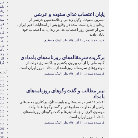
خبر
دان
زنا
پايان اعتصاب غذای ستوده و عرشی
سین
نسرين ستوده، وکيل زندانی و غلامحسين عرشی از
شبه 
عرا
زندانيان بازداشت شده در وقايع پس از انتخابات اخير ايران،
عکا
پس از چندين روز اعتصاب غذا در زندان، به اعتصاب خود
فره
پايان دادند.
موس
فرستاده شده در ۳۰ آذر
|
(0) نظر
|
لینک مستقیم
نفت
ور
پاک
چکی
برگزیده سرمقاله‌های روزنامه‌های بامدادی
کار
گلیم ملی را از آب بیرون بکشیم و پاک‌سازی دولت از
گزا
موضوع‌های سرمقاله روزنامه‌های بامداد امروز ایران است.
آرشیو 
فرستاده شده در ۳۰ آذر
|
(0) نظر
|
لینک مستقیم
010
010
010
تیتر مطالب و گفت‌وگوهای روزنامه‌های
010
010
بامداد
2010
اعدام ١١ نفر در سیستان و بلوچستان، برکناری محمدعلی
010
رامین از معاونت مطبوعاتی و گفت‌وگو با عبدالواحد
010
موسوی لاری از جمله تیترها و گفت‌وگوهای روزنامه‌های
2010
010
بامداد امروز ایران است.
2010
فرستاده شده در ۳۰ آذر
|
(0) نظر
|
لینک مستقیم
2010
009
009
009