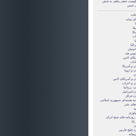
ومیت جعفر پناهی به شش
 حبس
ات
ی ميانه
قا
کا
ات
ا
الیا
انستان
انوس هند
کای لاتین
ابات
ن و آمريکا
ن و اروپا
ن
ن و آمریکای لاتین
ان و اعراب
ن- بریتانیا
ان-اسراییل
ان-عراق
امه هسته‌ای جمهوری اسلامی
‌های نشر
ه
ولوژی
 روزنامه های صبح ایران
 یک
ن
ه خلیج فارس
میانه