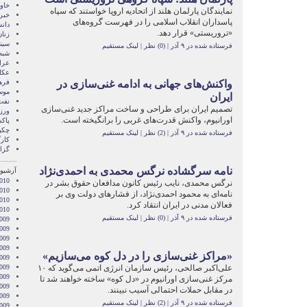
خاور
نمایندگان پارلمان هلند از اتحادیه اروپا خواستند که سپاه
خبر
پاسداران انقلاب اسلامی را در فهرست گروه‌های
دان
«تروریستی» قرار دهد.
زنا
سین
فرستاده شده در ۹ آذر
|
(0) نظر
|
لینک مستقیم
شبه 
عرا
عکا
واکنش‌های جهانی به ادامه غنی‌سازی در
فره
موس
ایران
نفت
تصمیم ایران برای طراحی و ساخت مراکز جدید غنی‌سازی
ور
اورانیوم، واکنش قدرت‌های غربی را برانگیخته است.
پاک
چکی
فرستاده شده در ۹ آذر
|
(2) نظر
|
لینک مستقیم
کار
گزا
نامه سرگشاده نرگس محمدی به احمدی‌نژاد
آرشیو 
2010
نرگس محمدی، نایب رئیس کانون مدافعان حقوق بشر در
010
نامه‌ای به محمود احمدی‌نژاد، از فشار‌های دولت وی بر
2010
فعالان مدنی در ایران انتقاد کرد.
2010
فرستاده شده در ۹ آذر
|
(0) نظر
|
لینک مستقیم
009
009
009
009
«مراکز غنی‌سازی را در دل کوه می‌سازیم»
009
علی‌اکبر صالحی، رئیس سازمان انرژی اتمی می‌گوید که ۱۰
2009
009
مرکز غنی‌سازی اورانیوم در «دل کوه» ساخته خواهند شد تا
009
در مقابل حملات احتمالی آسیب نبینند.
2009
فرستاده شده در ۹ آذر
|
(2) نظر
|
لینک مستقیم
009