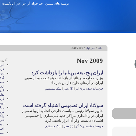
نوشته های پیشین
|
خبرخوان آر اس اس
|
پادکست
|
خانه
>
خبر اول
> Nov 2009
Nov 2009
آخرین
ایرا
کرد
ایران پنج تبعه بریتانیا را بازداشت کرد
سولا
وزارت خارجه بریتانیا از بازداشت پنج تبعه خود از سوی
گرف
خامن
ایران در آب‌های خلیج فارس خبر داد.
ارز
فرستاده شده در ۹ آذر
|
(1) نظر
|
لینک مستقیم
کرو
ندار
درصد
سولانا: ایران تصمیمی اشتباه گرفته است
پارل
خاویر سولانا رئیس سیاست خارجی اتحادیه اروپا تصمیم
ترو
ایران در راه‌اندازی مراکز جدید غنی‌سازی را «تصمیمی
واکن
اشتباه» دانست و از آن ابراز تاسف کرد.
غنی
نام
فرستاده شده در ۹ آذر
|
(0) نظر
|
لینک مستقیم
احمد
«مر