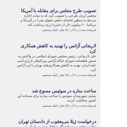
تصویب طرح مجلس برای مقابله با آمریکا
مجلس ایران طرحی را تصویب کرد که به دولت اجازه
می‌دهد به منظور افشای «نقض حقوق بشر» در آمریکا و
بریتانیا، ۲۰ میلیون دلار از ذخیره ارزی برداشت کند.
فرستاده شده در ۸ آذر
|
(1) نظر
|
لینک مستقیم
لاریجانی آژانس را تهدید به کاهش همکاری‌
کرد
علی لاریجانی، رئیس مجلس شورای اسلامی در واکنش به
صدور قطعنامه شورای حکام آژانس بین‌المللی انرژی اتمی
علیه ایران، تهدید به کاهش همکاری‌های تهران با این آژانس
کرد.
فرستاده شده در ۸ آذر
|
(0) نظر
|
لینک مستقیم
ساخت مناره در سوئیس ممنوع شد
بیشتر شهروندان سوئیس با ساخت مناره برای مساجد این
کشور مخالفت کردند.
فرستاده شده در ۸ آذر
|
(9) نظر
|
لینک مستقیم
درخواست ژیلا بنی‌یعقوب از دادستان تهران
ژیلا بنی‌یعقوب، روزنامه‌نگار و فعال مدنی در ایران، در