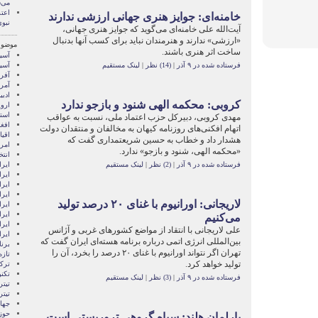
می‌
اعت
خامنه‌ای: جوایز هنری جهانی ارزشی ندارند
نبو
آیت‌الله علی خامنه‌ای می‌گوید که جوایز هنری جهانی،
«ارزشی» ندارند و هنرمندان نباید برای کسب آنها بدنبال
موضوع
ساخت اثر هنری باشند.
آسيا
فرستاده شده در ۹ آذر
|
(14) نظر
|
لینک مستقیم
آسیا
آفری
آمری
ادبی
کروبی: محکمه الهی شنود و بازجو ندارد
اروپ
استر
مهدی کروبی، دبیرکل حزب اعتماد ملی، نسبت به عواقب
افغ
اتهام افکنی‌های روزنامه کیهان به مخالفان و منتقدان دولت
اقی
هشدار داد و خطاب به حسین شریعتمداری گفت که
امری
«محکمه الهی، شنود و بازجو» ندارد.
انتخ
فرستاده شده در ۹ آذر
|
(2) نظر
|
لینک مستقیم
ايرا
ايرا
ایرا
ایرا
لاریجانی: اورانیوم با غنای ۲۰ درصد تولید
ایر
ایرا
می‌کنیم
ایر
علی لاریجانی با انتقاد از مواضع کشور‌های غربی و آژانس
ایر
بین‌المللی انرژی اتمی درباره برنامه هسته‌ای ایران گفت که
برن
تهران اگر نتواند اورانیوم با غنای ۲۰ درصد را بخرد، آن را
تازه
تولید خواهد کرد.
ترکی
تکن
فرستاده شده در ۹ آذر
|
(3) نظر
|
لینک مستقیم
تیتر
تیتر
جها
حوز
پارلمان هلند: سپاه گروهی تروریستی است