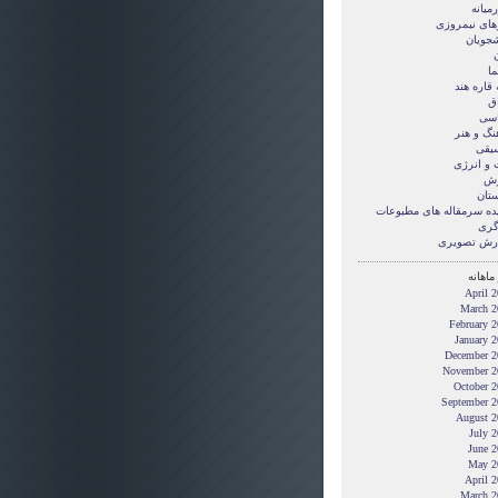
میانه
های نیمروزی
شجویان
ن
ما
قاره هند
ق
سی
نگ و هنر
یقی
 و انرژی
زش
ستان
ده سرمقاله های مطبوعات
گری
رش تصويری
ماهانه
April 
March 2
February 
January 
December 2
November 2
October 2
September 2
August 2
July 
June 2
May 2
April 
March 2