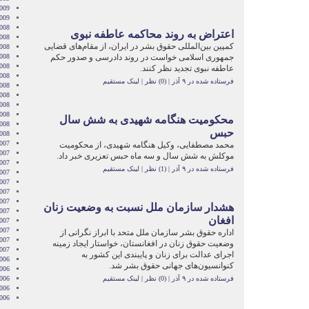
2009
2009
008
اعتراض به روند محاکمه عاطفه نبوی
008
کمپین بین‌المللی حقوق بشر در ایران، از مقام‌های قضایی
008
جمهوری اسلامی خواست در روند دادرسی و صدور حکم
008
008
عاطفه نبوی تجدید ‌نظر کنند.
2008
فرستاده شده در ۹ آذر
|
(0) نظر
|
لینک مستقیم
008
008
2008
008
محکومیت هنگامه شهیدی به شش سال
2008
حبس
2008
007
محمد مصطفایی، وکیل هنگامه شهیدی، از محکومیت
007
موکلش به شش سال و سه ماه حبس تعزیری خبر داد.
007
فرستاده شده در ۹ آذر
|
(1) نظر
|
لینک مستقیم
007
007
2007
007
هشدار سازمان ملل نسبت به وضعیت زنان
007
افغان
2007
007
اداره حقوق بشر سازمان ملل متحد با ابراز نگرانی از
2007
وضعیت حقوق زنان در افغانستان، خواستار ایجاد زمینه
2007
اجرای عدالت برای زنان و پایبندی این کشور به
006
کنوانسیون‌های جهانی حقوق بشر شد.
006
فرستاده شده در ۹ آذر
|
(0) نظر
|
لینک مستقیم
006
006
006