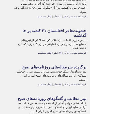
نامه‌ای از دادستانی تهران خواسته که اجازه ندهد بهمن
احمدی امویی (همسرش) از «سلول انفرادی» به دادگاه برده
شود.
فرستاده شده در ۸ آذر
|
(1) نظر
|
لینک مستقیم
خشونت‌ها در افغانستان ۳۱ کشته بر جا
گذاشت
پلیس مرزی افغانستان اعلام کرد که ۲۶ تن از نیروهای
مسلح طالبان در جریان عملیاتی در نزدیک مرز پاکستان
کشته شدند.
فرستاده شده در ۸ آذر
|
(0) نظر
|
لینک مستقیم
برگزیده سرمقاله‌های روزنامه‌های صبح
بده بستان‌ها، عینک خوش‌بینی مردان دیپلماسی و «مجلس
بلندگو»، از سرمقاله‌های روزنامه‌های صبح امروز ایران
است.
فرستاده شده در ۸ آذر
|
(0) نظر
|
لینک مستقیم
تیتر مطالب و گفتگو‌های روزنامه‌های صبح
خداحافظی جوادی آملی از امامت جمعه، صدور قطعنامه
آژانس علیه ایران و گفتگو با فرید عامری، تیتر مطالب و
گفتگوهای روزنامه‌های صبح امروز ایران است.