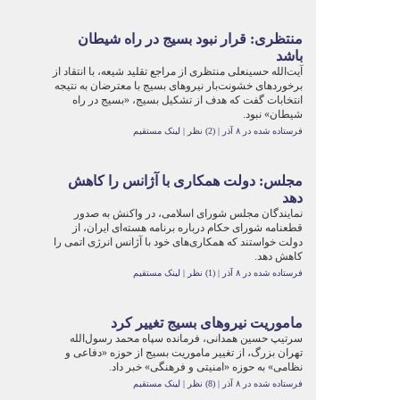
منتظری: قرار نبود بسیج در راه شیطان
باشد
آیت‌الله حسینعلی منتظری از مراجع تقلید شیعه، با انتقاد از
برخورد‌های خشونت‌بار نیرو‌های بسیج با معترضان به نتیجه
انتخابات گفت که هدف از تشکیل بسیج، «بسیج در راه
شیطان» نبود.
فرستاده شده در ۸ آذر
|
(2) نظر
|
لینک مستقیم
مجلس: دولت همکاری‌ با آژانس را کاهش
دهد
نمایندگان مجلس شورای اسلامی، در واکنش به صدور
قطعنامه شورای حکام درباره برنامه هسته‌ای ایران، از
دولت خواستند که همکاری‌های خود با آژانس انرژی اتمی را
کاهش دهد.
فرستاده شده در ۸ آذر
|
(1) نظر
|
لینک مستقیم
ماموریت نیرو‌های بسیج تغییر کرد
سرتیپ حسین همدانی، فرمانده سپاه محمد رسول‌الله
تهران بزرگ، از تغییر ماموریت بسیج از حوزه «دفاعی و
نظامی» به حوزه «امنیتی و فرهنگی» خبر داد.
فرستاده شده در ۸ آذر
|
(8) نظر
|
لینک مستقیم