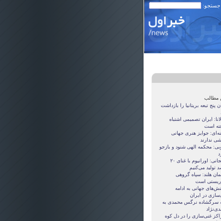
 جستجو:
 مطالب
ن پنج تبعه بریتانیا را بازداشت
نا: ایران تصمیمی اشتباه
ته است
ه‌ای: جوایز هنری جهانی
شی ندارند
بی: محکمه الهی شنود و بازجو
د
لاریجانی: اورانیوم با غنای ۲۰
 تولید می‌کنیم
مان هلند: سپاه گروهی
ریستی است
ش‌های جهانی به ادامه
‌سازی در ایران
ه سرگشاده نرگس محمدی به
ی‌نژاد
اکز غنی‌سازی را در دل کوه