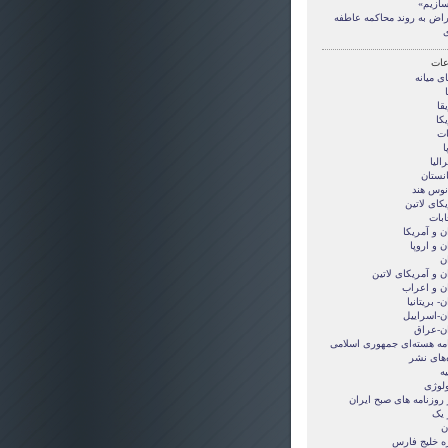
سازیم»
راض به روند محاکمه عاطفه
ی
ات
ی ميانه
قا
کا
ات
ا
الیا
انستان
انوس هند
کای لاتین
ابات
ن و آمريکا
ن و اروپا
ن
ن و آمریکای لاتین
ان و اعراب
ن- بریتانیا
ان-اسراییل
ان-عراق
امه هسته‌ای جمهوری اسلامی
‌های نشر
ه
ولوژی
 روزنامه های صبح ایران
 یک
ن
ه خلیج فارس