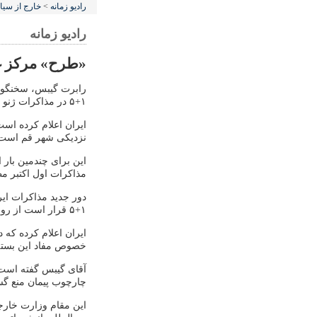
رادیو زمانه
>
خارج از سی
رادیو زمانه
«طرح» مرکز غن
رابرت گیبس، سخنگوی
۱+۵ در مذاکرات ژنو مطرح خواهد شد؛ هرچند ایران مخالفت آن باشد.
ایران اعلام کرده است
نزدیکی شهر قم است؛ ب
این برای چندمین ‌بار
مذاکرات اول اکتبر م
دور جدید مذاکرات ایر
۱+۵ قرار است از روز پنجشنبه هفته جاری آغاز شود.
ایران اعلام کرده که د
خصوص مفاد این بسته 
آقای گیبس گفته است 
چارچوب پیمان منع گس
این مقام وزارت خارج