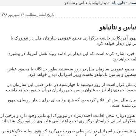
است
>
خاورمیانه
> دیدار اوباما با عباس و نتانیاهو
تاریخ انتشار مطلب: ۲۹ شهریور ۱۳۸۸
عباس و نتانیاهو
مهور آمریکا در حاشیه برگزاری مجمع عمومی سازمان ملل در نیویورک با
ئیل دیدار خواهد کرد.
 خبر، اشاره کرده است که این دیدار در ادامه روند نقش آمریکا در پیشبرد
ه خواهد بود.
به مجمع عمومی سازمان ملل در روز سه‌شنبه بطور جداگانه با محمود عباس
ین و بنیامین ناتانیاهو نخست‌وزیر اسرائیل دیدار خواهد کرد.
لل قرار است از روز دوشنبه تا چهارشنبه در مقر اصلی این سازمان در
حمود احمدی‌نژاد نیز به عنوان رئیس جمهورایران در آن حضور خواهد داشت.
مان ملل پیش تر اعلام کرده بود که هیچ برنامه‌ای برای دیدار روسای‌جمهور
ینی نشده است.
نوز در‌باره محل اقامت احمدی‌نژاد در نیویورک ابهاماتی وجود دارد و برخی از
فکران ایرانی خواستار برگزاری تجمع اعتراضی علیه وی در نیویورک شده اند.
بران فلسطین و اسرائیل در شرایطی صورت می‌گیرد که هنوز سایه جنگ غزه بر