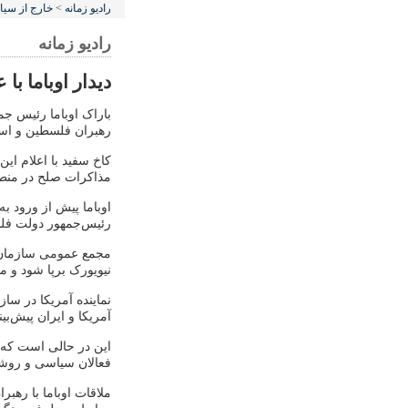
رادیو زمانه
>
خارج از سی
رادیو زمانه
دیدار اوباما با 
باراک اوباما رئیس ج
رهبران فلسطین و اسرا
کاخ سفید با اعلام این
مذاکرات صلح در منطق
اوباما پیش از ورود 
رئیس‌جمهور دولت فلسط
مجمع عمومی سازمان م
نیویورک برپا شود و م
نماینده آمریکا در ساز
آمریکا و ایران پیش‌ب
این در حالی است که ه
فعالان سیاسی و روشن
ملاقات اوباما با ره