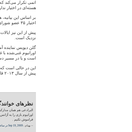
اتمی تکرار می‌کند ک
هسته‌ای در اختیار ندار
بر اساس این بیانیه،
اختیار ۳۵ عضو شورای حکام قرار گرفته‌است.
پیش از این نیز ایالات
نزدیک است.
گلن دیویس نماینده آمر
اورانیوم غنی‌شده با 
است و یا در مسیر دستی
این در حالی است که ر
پیش از سال ۲۰۱۳ قادر به تولید سلاح هسته‌ای نیست.
نظرهای خوانندگ
اورانیوم بازی را به آژانس
فراموش نکنیم .
-- بهنام ،
Sep 19, 2009 در ساعت 04:50 AM