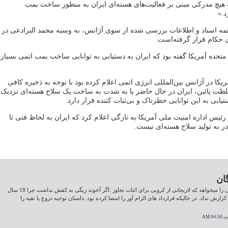
ه هیچ مدرکی مبنی بر فعالیت‌های هسته‌ای ایران به منظور ساخت بمب
د.»
 همه اسناد و اطلاعات بررسی شده از سوی آژانس، به وسیه محمد البرادعی در
 متحده آمریکا گفته بود که ایران به دستیابی به توانایی ساخت بمب اتمی بسیار
یکا در آژانس بین‌المللی انرژی اتمی اعلام کرده بود با توجه به ذخیره کافی
غلظت پائین، ایران در حال حاضر یا به شدت به ساخت یک سلاح هسته‌ای نزدیک
ابی به این توانایی خطرناک و بی‌ثبات کننده قرار دارد.
ئیس اداره امنیت ملی آمریکا به تازگی اعلام کرد که ایران به لحاظ فنی تا
ان
البرادعی هم همان مدارکی را میخواهد که لاریجانی از کروبی برای اثبات تجاوز .اگر آخوند ریگی به کفش نداشت چرا 18 سال
 کزارش نداد. در حالیکه قرارداد های الزام آور را امضا کرده بود .داستان توجیه دروغ یا تقیه را