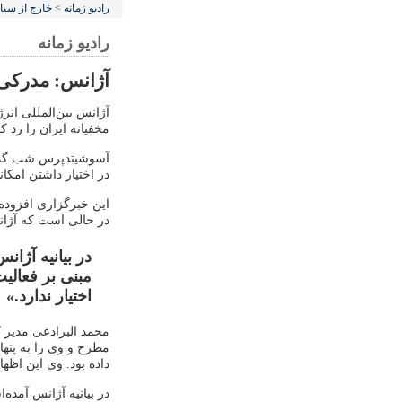
رادیو زمانه
>
خارج از سی
رادیو زمانه
آژانس: مدرکی ع
آژانس بین‌المللی انر
مخفیانه ایران را رد کر
آسوشیتدپرس شب گذشته
در اختیار داشتن امک
این خبرگزاری افزوده 
در حالی است که آژانس
در بیانیه آژا
مبنی بر فعالی
اختیار ندارد.»
محمد البرادعی مدیر ک
مطرح و وی را به پنها
داده بود. وی این اظها
در بیانیه آژانس آمده