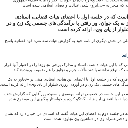
تیجه انتخابات، «فجایع» رخ داده در حوادث اخیر را مایه «ننگ» جمهوری
ته که منجر به «بی‌آبرو» شدن عدالت و قضای اسلامی شده است.
است که در جلسه اول با اعضای هیات قضایی، اسنادی
ز به یک جوان، ور رفتن با برآمدگی‌های جسمی یک زن و در
وار از پای وی» ارائه کرده است
لی در بخش دیگری از نامه خود به گزارش هیات سه نفره قوه قضائیه پاسخ
نید
 که با این هیات داشته، اسناد و مدارک برخی تجاوز‌ها را در اختیار آنها قرار
ست که توقع نداشته باشند «آلات جرم و تجاوز را هم ضمیمه پرونده» کند.
زوده که در جلسه اول با اعضای این هیات، اسنادی مبنی بر «تجاوز به یک
آمدگی‌های جسمی یک زن و در آوردن زوری شلوار از پای وی» ارائه کرده است.
 که در این جلسه در خصوص ترانه موسوی و سعیده پورآقایی که گزارش شده
‌اند، با اعضای این هیات گفتگو کرده و خواستار پیگیری این موضوع شده
در جلسه دوم به اعضای این هیات گفته که اسنادی در اختیار دارد که نشان
 و دختر همراه وی در «ماشین ون تجاوز» شده است.