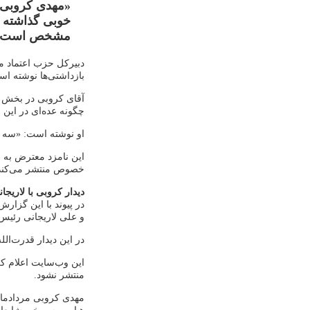
«مهدی کروبی ا
خوبی گذاشته اس
مشخص است که 
دبیرکل حزب اعتماد مل
بازداشتی‌ها نوشته اس
آقای کروبی در بخش پای
چگونه عده‌ای در این 
او نوشته است: «سه ده
این نامزد معترض به ن
خصوص منتشر می‌کند
دیدار کروبی با لاریجا
در پیوند با این گزار
و علی لاریجانی رئی
در این دیدار قدرت‌ال
این وب‌سایت اعلام ک
منتشر نشود.
مهدی کروبی مردادما