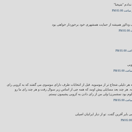
دادم "شیخنا"
 ودلاور همیشه از حمایت همشهری خود برخوردار خواهی بود
وبی
 هر دلیلی شجاع تر از موسویه. قبل از انتخابات طرف دارای موسوی می گفتند که به کروبی رای
. هر چند بعد مسایلی پیش اومد که همه چی از اساس زیر سوال رفت و هر چند رای ما رو
م بود نمشمرن) ولی من از رای دادن به کروبی پشیمون نیستم.
بایر آفرین گفت. تو از دیار ایرانیان اصیلی