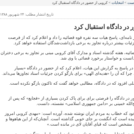
است
>
انتخابات
> کروبی از حضور در دادگاه استقبال کرد
تاریخ انتشار مطلب: ۲۴ شهریور ۱۳۸۸
در دادگاه استقبال کرد
 نامه‌ای، پاسخ هیات سه نفره قوه قضائیه را داد و اعلام کرد که از فرصت
ئیات بیشتر درباره تجاوز به برخی بازداشت‌شدگان استفاده خواهد کرد.
ئیه، هفته گذشته اسناد و مدارک آقای کروبی مبنی بر تجاوز به برخی دختران
انست و خواستار برخورد قضائی با وی شد.
ر پاسخ به گزارش این هیات، اعلام کرد که از حضور در دادگاه «بسیار
ا که آن را «هدیه‌ای الهی» برای بازگو کردن جزئیات اسناد تجاوز‌ها می‌داند.
ی افزود که در دادگاه، مطالبی خواهد گفت که تاکنون بازگو نکرده است.
 در دادگاه را فرصتی برای برای پاک کردن بسیاری از «فجایع» که پس از
‌الله خمینی بر «دامن جمهوری اسلامی» نشسته، دانست.
خود که خطاب به مردم ایران نوشته شده، آورده است: «مهدی کروبی امروز
میده است که انگشت بر جای خوبی گذاشته است. آنچنان‌که از این هیاهوها و
د، مشخص است که قبای آقایان لای در مانده است.»