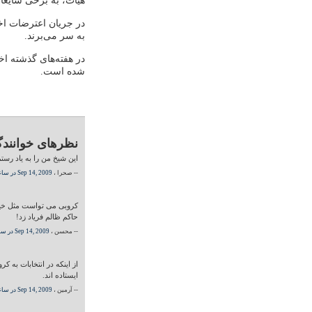
هیات، به برخی شایعات
به سر می‌برند.
در هفته‌های گذشته ا
شده‌ است.
نظرهای خوانندگ
این شیخ من را به یاد رست
-- صحرا ،
Sep 14, 2009 در ساعت 05:00 PM
کروبی می تواست مثل خیلی
حاکم ظالم فریاد زد!
-- محسن ،
Sep 14, 2009 در ساعت 05:00 PM
از اینکه در انتخابات به 
ایستاده اند.
-- آرمین ،
Sep 14, 2009 در ساعت 05:00 PM