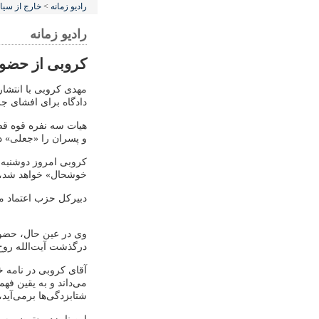
رادیو زمانه
>
خارج از سی
رادیو زمانه
کروبی از حضور 
مهدی کروبی با انتشار
دادگاه برای افشای جز
هیات سه نفره قوه قضا
و پسران را «جعلی» د
کروبی امروز دوشنبه د
خوشحال» خواهد شد، چر
دبیرکل حزب اعتماد مل
وی در عین حال، حضور
درگذشت آیت‌الله روح
آقای کروبی در نامه 
می‌داند و به یقین فه
شتابزدگی‌ها برمی‌آی