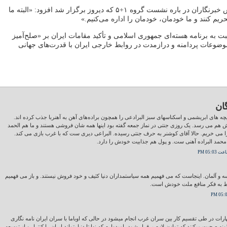
وی در پاسخ به پرسش خبرنگاران در باره نشست گروه ۱+۵ که دیروز برگزار شد افزود: «البته ما
ریم کنند و ما خودمان، خودمان را اداره می‌کنیم.»
 به برنامه هسته‌ای جمهوری اسلامی و تأکید مقامات ایران بر «صلح‌آمیز
موضوعات پردامنه و درازمدت در روابط خارجی ایران با قدرت‌های جهانی
ان
لیچه های ابریشمی و اسکناسهای سبز البرادعی را همچون براده‌های آهن به آهنربا جذب کرده اند.
نش هم می رسد. یک روزی جنتی در نماز جمعه گفته بود اینها همه شان فروشی هستند و ما هم الحمد
را می خریم. حالا آقای کوشنر به حرف جنتی رسیده. البراعی دیری ست که با غرب بازی می کند.
حمد البراده آهنی ست. و پول هم جذابیت خودش را دارد.
 و آلمان. اینجاست که می فهمیم همه سیاستمداران دنیا کثیف و خود فروش نیستند. و باز می فهمیم
ط به فکر منافع ملت خودش است.
رات در طی تقسیم کار بین سران غرب انجام میشود در حالی که اوباما با سران ایران نامه نگاری
ونه صحبت میکنند که توازن لازم برقرار شود، امیدوارم که نهایتا دنیا بتواند ایران را کنترل و از توسعه