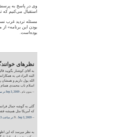
استقبال می‌کنیم که تح
مسئله تردید غرب نسبت
بودن این برنامه» از 
بوده‌است.
نظرهای خوانندگ
به آقای کوشنار بگویید قا
البته البرادعی به همکارا
الله پول داریم و همشان 
اسلام ناب محمدی همنام م
-- بدون نام ،
Sep 3, 2009 در ساعت 05:03 PM
گلی به گوشه جمال فرانسه
که آمریکا مثل همیشه فق
-- N ،
Sep 3, 2009 در ساعت 05:03 PM
به نظر میرسد که این اظها
میکند، بقیه و اسرائیل اینگ