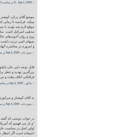
-- D ،
Sep 3, 2009 در ساعت 05:03 PM
موضع آقای برنارد کوشنر 
میکند. فرانسه تا زمانی 
موقع لازم شد تهدید با ب
مذهبی اسرائیل اشت. سازم
روح و روان آخوندهای حاک
بمبهای اتمی تردید داشت.
و امروزه در محاصره آنها
-- بدون نام ،
Sep 4, 2009 در ساعت 05:03 PM
قابل توجه دایی جان ناپل
بزرگترین تهدید و خطر بر
فرافکنی اتلاف وقت و ن
-- یادآور ،
Sep 4, 2009 در ساعت 05:03 PM
به آقای کوشنار و سرکوزی بگ
-- بدون نام ،
Sep 4, 2009 در ساعت 05:03 PM
در جواب دوستی که گفته ب
"و باز می فهمیم که آمری
اولین اصل در سیاست خا
احمقانه است اگر انتظار د