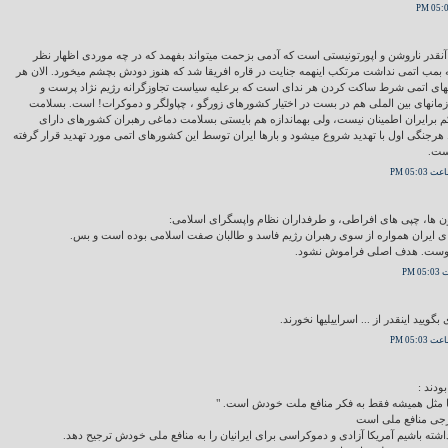
آنقدر ناروشن و اپورتونیستی است که آدمی بزحمت میتواند بفهمد که در چه موردی اظهار نظر
که بمب اتمی نداشت مرتکب اینهمه جنایت در قاره افریقا شد که هنوز دودش بچشم میخورد. الان هر
مبهای اتمی شرط ساکت کردن هر ندای است که برعلیه سیاست تجاوزگرانه رژیم نژاد پرست و
انهای بین الملی هم در بست در اختیار کشورهای زورگو ، چپاولگر و دموکرات! است. بسلامت
م برایران اطمینان نیست، ولی بهماندازه هم بایستی بسلامت دماغی رهبران کشورهای دارای
 هرجنگی اول با تهدید شروع میشود و بارها ایران توسط این کشورهای اتمی مورد تهدید قرار گرفته
ست.
ئون ها، چپی های افراطی، و طرفداران نظام واپسگرای اسلامی:
ای ایران همواره از سوی رهبران رژیم فاسد و طالبان صفت اسلامی بوده است و بس.
یروست. هدف اصلی فراموش نشود.
ویید اینقدر از ... اسراییلیها نخورند.
ودند :
کا مثل همیشه فقط به فکر منافع ملت خودش است. "
رجی منافع ملی است
اشته باشیم آمریکا آزادی و دموکراسی برای ایرانیان را به منافع ملی خودش ترجیح دهد.