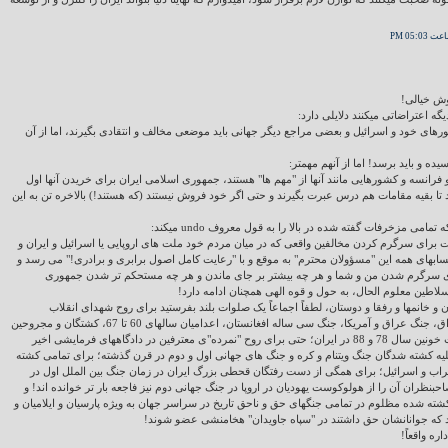
دیگه اعتراضاتی میکنند دلایلی دارد:
رهای خود و اسرائیل و بعضی مراجع دیگر جهانی باید موضعی مخالف و انتقادی بگیرند، اما از آن
و فرانسه و کشورهایی مانند آنها از "مهم ها" هستند، جمهوری اسلامی ایران برای خریدن آنها اول
 تا بقیه مقامات هم درس عبرت بگیرند و حتی اگر خود فروش نیستند (که هستند!) بالاخره تن به این
تمامی مزخرفات گفته شده در بالا را به قول معروف undo میکند:
ست برای سرگرم کردن مخالفین واقعی که در میان مردم خود ملت های اروپایی یا اسرائیل و ایران و
سابهای همه این "مسؤولان محترم" به موقع و با "رعایت کامل اصول برابری و برادری!" می رسد و
 سرگرم شدن من و شما و هر چه بیشتر بر جای ماندن و هر چه مستحکم تر شدن جمهوری
لاطین معلوم الحال، به حول و قوه الهی همچنان ادامه دارد!
ن و خانمها و رفقا و دوستان، لطفاً اجماعاً یک صلوات بلند بفرستید برای روح شهدای انقلاب
اسلامی، جنگ ایران و عراق، جنگ عراق و آمریکا، جنگ سی ساله افغانستان، اعدامیان سالهای 60 تا 67، کشتگان و مجروحین
و شکنجه شدگان تظاهرات خونین سال 78 و 88 در ایران؛ حتی برای روح "نمرده"ی معترفین در دادگاههای فرمایشی اخیر
ه کشته شدگان جنگ ویتنام و کره و جنگ های جهانی اول و دوم در قرن گذشته؛ برای تمامی کشته
اب و اسرائیل؛ برای همگی از دست رفتگان قحطی بزرگ ایران در زمان جنگ بین الملل اول در
بنظران آن را از هولوکوست یهودیان در اروپا در جنگ جهانی دوم نیز فاجعه بار تر خوانده اند! و
شته شده مظلوم در تمامی جنگهای حق و ناحق تاریخ در سراسر جهان به ویژه پارسیان و ایلامیان و
دند که جوانانشان حق داشتند در "سپاه جاویدان" هخامنشی عضو شوند!
ره واقعاً!