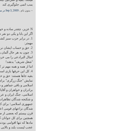
بمب اتمی جلوگیری کند
-- بدون نام ،
Sep 3, 2009 در ساعت 05:03 PM
N عزیز، چقدر ساده و خوش خیالی!
اگر این بابا و یکی دو نفر 
1. در برابر حزب سبز کشو
مهمتر:
2. حق و حساب ایشان نرسیده و باید برسد! اما از آنهم مهمتر:
3. چون به هر حال آلمان 
امثال البرادعی را می خرد
"شغل شریف" بدهند!
اما از همه و همه مهم تر که 
4. کل این حرفها بازی ا
بقیه جاها هستند: حق و ح
نمایش "جنگ زرگری" برای
اسلامی و باقی جماهیر و س
برادران و خواهران و آقایا
جمهوری اسلامی؛ برای کلی
شدگان نزاعهای قومی اعر
قرن بیستم که بعضی از صاح
همچنین برای کل جوانان ک
مادها که تنها اقوامی بو
عجب لیست بلند و بالایی دا