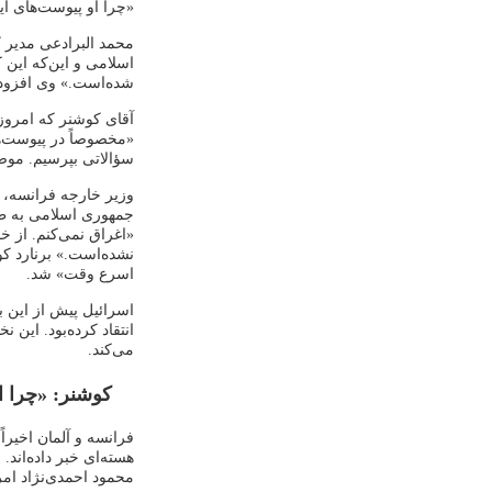
«چرا او پیوست‌های ای
محمد البرادعی مدیر 
اسلامی و این‌که این 
شده‌است.» وی افزود ک
آقای کوشنر که امروز 
«مخصوصاً در پیوست‌ه
سؤالاتی بپرسیم. موضو
وزیر خارجه فرانسه، 
جمهوری اسلامی به طو
«اغراق نمی‌کنم. از 
نشده‌است.» برنارد ک
اسرع وقت» شد.
اسرائیل پیش از این ب
انتقاد کرده‌بود. این 
می‌کند.
کوشنر: «چرا ا
فرانسه و آلمان اخیراً
هسته‌ای خبر داده‌اند.
محمود احمدی‌نژاد امر