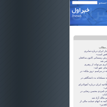
 جستجو:
 مطالب
ار ایران درباره صابری
اقض است»
رش زمستانی کانون مدافعان
شر شد
بری می‌تواند از رهبری
ضای عفو کند»
ثه در مراسم «روز ملکه» در
ه مسلحانه به دانشگاهی در
اعیه ایران درباره آنفولانزای
ی»
ام نامزدی محسن رضایی در
ابات
م مالک آزاد شد
مه به اتهام حمایت مالی از
اهدین»