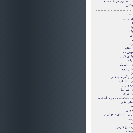
انا صابری در یک مستند
یکایی
ات
ی ميانه
قا
کا
ات
ا
الیا
انستان
انوس هند
کای لاتین
ابات
ن و آمريکا
ن و اروپا
ن
ن و آمریکای لاتین
ان و اعراب
ن- بریتانیا
ان-اسراییل
ان-عراق
امه هسته‌ای جمهوری اسلامی
‌های نشر
ه
ولوژی
 روزنامه های صبح ایران
 یک
ن
ه خلیج فارس
میانه