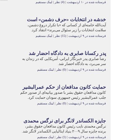
فرستاده شده در ۱۰ اردیبهشت
|
(4) نظر
|
لینک مستقیم
خدشه در انتخابات «حرف دشمن» است
آیت‌الله خامنه‌ای از کسانی که «با تکرار دروغ دشمن،
سلامت انتخابات را زیر سئوال می‌برند» انتقاد کرد.
فرستاده شده در ۹ اردیبهشت
|
(15) نظر
|
لینک مستقیم
پدر رکسانا صابری به دادگاه احضار شد
رضا صابری پدر خبرنگار ایرانی- آمریکایی که در زندان به
سر می‌برد، به دادگاه احضار شد.
فرستاده شده در ۹ اردیبهشت
|
(0) نظر
|
لینک مستقیم
حمایت کانون مدافعان از حکم عمر‌البشیر
کانون مدافعان حقوق بشر با صدور بیانیه‌ای از صدور حکم
جلب عمرالبشیر رئیس جمهوری سودان حمایت کرد.
فرستاده شده در ۹ اردیبهشت
|
(0) نظر
|
لینک مستقیم
جایزه الکساندر لانگر برای نرگس محمدی
نرگس محمدی نایب رئیس کانون مدافعان حقوق بشر،
برنده جایزه سال ۲۰۰۹ بنیاد ایتالیایی الکساندر لانگر شد.
فرستاده شده در ۹ اردیبهشت
|
(1) نظر
|
لینک مستقیم