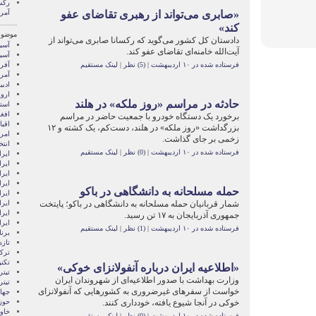
رکس
«صابری می‌تواند از رهبری تقاضای عفو
آمر
کند»
موضوع
دادستان کل کشور می‌گوید که رکسانا صابری می‌تواند از
آسيا
آیت‌الله خامنه‌ای تقاضای عفو کند.
آسیا
فرستاده شده در ۱۰ اردیبهشت
|
(5) نظر
|
لینک مستقیم
آفری
آمری
ادبی
اروپ
حادثه در مراسم «روز ملکه» در هلند
استر
افغ
برخورد یک دستگاه خودرو با جمعیت حاضر در مراسم
اقی
بزرگداشت «روز ملکه» در هلند، دست‌کم، یک کشته و ۱۲
امری
زخمی بر جای گذاشت.
انتخ
فرستاده شده در ۱۰ اردیبهشت
|
(0) نظر
|
لینک مستقیم
ايرا
ايرا
ایرا
ایرا
حمله مسلحانه به دانشگاهی در باکو
ایر
شمار قربانیان حمله مسلحانه به دانشگاهی در باکو؛ پایتخت
ایرا
ایر
جمهوری آذربایجان به ۱۷ تن رسید.
ایر
فرستاده شده در ۱۰ اردیبهشت
|
(1) نظر
|
لینک مستقیم
برن
تازه
ترکی
تکن
«اطلاعیه ایران درباره آنفولانزای خوکی»
تیتر
وزارت بهداشت با صدور اطلاعیه‌ای از شهروندان ایران
تیتر
خواست از سفرهای غیرضروری به کشورهایی که آنفولانزای
جها
خوکی در آنجا شیوع یافته، خودداری کنند.
حوز
خاور
فرستاده شده در ۱۰ اردیبهشت
|
(0) نظر
|
لینک مستقیم