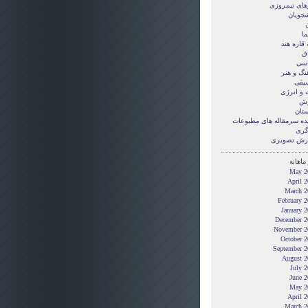
های نیمروزی
شجویان
ن
ما
قاره هند
ق
سی
نگ و هنر
یقی
 و انرژی
زش
ستان
ده سرمقاله های مطبوعات
گری
رش تصويری
ماهانه
May 2
April 
March 2
February 
January 
December 2
November 2
October 2
September 2
August 2
July 
June 2
May 2
April 
March 2