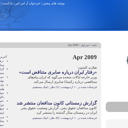
نوشته های پیشین
|
خبرخوان آر اس اس
|
پادکست
|
خانه
>
خبر اول
> Apr 2009
Apr 2009
آخرین
«رفت
متن
هیلاری کلینتون:
گزا
«رفتار ایران درباره صابری متناقض است»
منت
وزیر خارجه ایالات متحده می‌گوید که ایران پیام‌های
«صا
تقا
متناقضی درباره رکسانا صابری ارسال می‌کند.
حاد
فرستاده شده در ۱۰ اردیبهشت
|
(1) نظر
|
لینک مستقیم
هلند
حمل
باکو
«اطل
گزارش زمستانی کانون مدافعان منتشر شد
خوک
کانون مدافعان حقوق بشر، گزارش وضعیت حقوق بشر
اعل
ایران در زمستان سال گذشته را منتشر کرد.
انتخ
مری
فرستاده شده در ۱۰ اردیبهشت
|
(0) نظر
|
لینک مستقیم
محاک
«مج