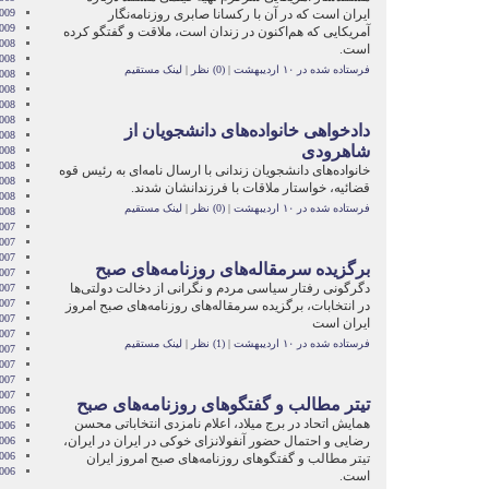
ایران است که در آن با رکسانا صابری روزنامه‌نگار
2009
2009
آمریکایی که هم‌اکنون در زندان است، ملاقت و گفتگو کرده
008
است.
008
فرستاده شده در ۱۰ اردیبهشت
|
(0) نظر
|
لینک مستقیم
008
008
008
2008
دادخواهی خانواده‌های دانشجویان از
008
شاهرودی
008
2008
خانواده‌های دانشجویان زندانی با ارسال نامه‌ای به رئیس قوه
008
قضائیه، خواستار ملاقات با فرزندانشان شدند.
2008
فرستاده شده در ۱۰ اردیبهشت
|
(0) نظر
|
لینک مستقیم
2008
007
007
007
برگزیده سرمقاله‌های روزنامه‌های صبح
007
دگرگونی رفتار سیاسی مردم و نگرانی از دخالت دولتی‌ها
007
2007
در انتخابات، برگزیده سرمقاله‌های روزنامه‌های صبح امروز
007
ایران است
007
فرستاده شده در ۱۰ اردیبهشت
|
(1) نظر
|
لینک مستقیم
2007
007
2007
2007
تیتر مطالب و گفتگوهای روزنامه‌های صبح
006
همایش اتحاد در برج میلاد، اعلام نامزدی انتخاباتی محسن
006
رضایی و احتمال حضور آنفولانزای خوکی در ایران در ايران،
006
006
تیتر مطالب و گفتگوهای روزنامه‌های صبح امروز ایران
006
است.