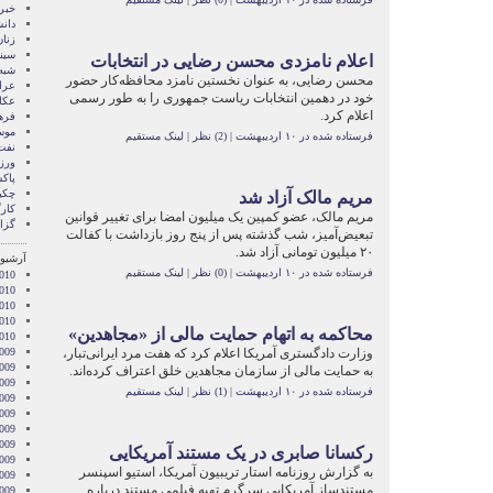
خبر
دان
زنا
سین
اعلام نامزدی محسن رضایی در انتخابات
شبه 
محسن رضایی، به عنوان نخستین نامزد محافظه‌کار حضور
عرا
خود در دهمین انتخابات ریاست جمهوری را به طور رسمی
عکا
اعلام کرد.
فره
موس
فرستاده شده در ۱۰ اردیبهشت
|
(2) نظر
|
لینک مستقیم
نفت
ور
پاک
چکی
مریم مالک آزاد شد
کار
مریم مالک، عضو کمپین یک میلیون امضا برای تغییر قوانین
گزا
تبعیض‌آمیز، شب گذشته پس از پنج روز بازداشت با کفالت
۲۰ میلیون تومانی آزاد شد.
آرشیو 
فرستاده شده در ۱۰ اردیبهشت
|
(0) نظر
|
لینک مستقیم
010
2010
010
2010
محاکمه به اتهام حمایت مالی از «مجاهدین»
2010
وزارت دادگستری آمریکا اعلام کرد که هفت مرد ایرانی‌تبار،
009
009
به حمایت مالی از سازمان مجاهدین خلق اعتراف کرده‌اند.
009
فرستاده شده در ۱۰ اردیبهشت
|
(1) نظر
|
لینک مستقیم
009
009
2009
009
رکسانا صابری در یک مستند آمریکایی
009
به گزارش روزنامه استار تریبیون آمریکا، استیو اسپنسر
2009
مستندساز آمریکایی سرگرم تهیه فیلمی مستند درباره
009