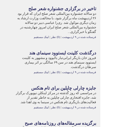
تاخیر در برگزاری جشنواره شعر صلح
دو سالانه جشنواره بین‌المللی شعر صلح ایران که قرار بود
۲۶ اردیبهشت ماه برگزار شود، با مخالفت وزارت ارشاد به
زمان دیگری موکول شد. ری‌را عباسی دبیر دو سالانه
جشنواره بین‌المللی شعر صلح ایران امروز چهارشنبه در
گفتگو با خبرگزاری...
فرستاده شده در ۹ اردیبهشت
|
(0) نظر
|
لینک مستقیم
درگذشت کلینت ایستوود سینمای هند
فیروز خان بازیگر ایرانی‌تبار بالیوود و مشهور به کلینت
ایستوود سینمای هند در سن ۶۹ سالگی بر اثر بیماری
سرطان درگذشت.
فرستاده شده در ۹ اردیبهشت
|
(0) نظر
|
لینک مستقیم
جایزه چارلی چاپلین برای تام هنکس
در مراسمی که روز گذشته در مرکز لینکلن نیویورک برگزار
شد، جایزه افتخاری چارلی چاپلین به خاطر تقدیر از
فعالیت‌های بازیگری‌ تام هنکس در سینما به وی اهدا شد.
فرستاده شده در ۹ اردیبهشت
|
(0) نظر
|
لینک مستقیم
برگزیده سرمقاله‌های روزنامه‌های صبح