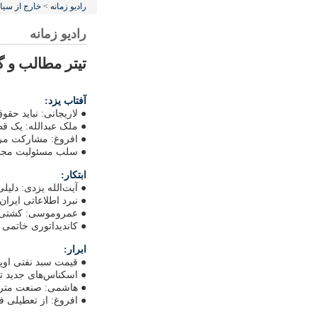
رادیو زمانه
>
خارج از سی
رادیو زمانه
تیتر مطالب و گ
آفتاب‌ یزد:
● لاریجانی: نباید حقو
● ملک عبدالله: یک قط
● افروغ: مشارکت مردم
● سلب مسئولیت مجدد
ابتکار:
● آیت‌الله یزدی: دلیلی
● نبرد اطلاعاتی ایران 
● عمروموسی: کشتی 
● کاندیداتوری خاتمی
ابرار:
● قیمت سبد نفتی اوپک به ۴۲ دل
● اسکناس‌های جدید تا 
● هاشمی: صنعت متر
● افروغ: از تعطیلی ف