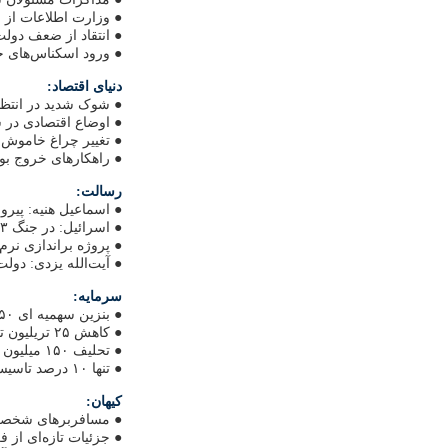
● وزارت اطلاعات از 
● انتقاد از ضعف دولت
● ورود اسکناس‌های جد
دنیای اقتصاد:
● شوک شدید در انتظا
● اوضاع اقتصادی در س
● تغییر چراغ خاموش
● راهکارهای خروج بو
رسالت:
● اسماعیل هنیه: پیرو
● اسرائیل: در جنگ ۲۳ روزه شکست خوردیم
● پروژه براندازی نرم
● آیت‌الله یزدی: دول
سرمایه:
● بنزین سهمیه ای ۲۵۰، آزاد ۴۰۰ تومان
● کاهش ۲۵ تریلیون تومانی بودجه ۸۸ ایران
● تحلیف ۱۵۰ میلیون دلاری
● تنها ۱۰ درصد تاسیسات در حال کار بیمه هستند
کیهان:
● مسافربرهای شخصی برای تعویض خودر
● جزئیات تازه‌ای از ف