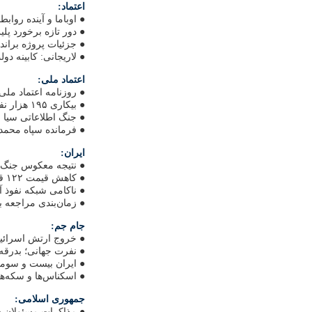
اعتماد:
● اوباما و آینده روابط
● دور تازه برخورد پل
● جزئیات پروژه براند
● لاریجانی: کابینه د
اعتماد ملی:
● روزنامه اعتماد ملی ۳ ساله ش
● بیکاری ۱۹۵ هزار نفر در ۳ ماه گذشته
● جنگ اطلاعاتی سیا و
● فرمانده سپاه محمد:
ایران:
● نتیجه معکوس جنگ غ
● کاهش قیمت ۱۲۲ قلم کالا
● ناکامی شبکه نفوذ آم
● زمان‌بندی مراجعه ب
جام جم:
● خروج ارتش اسرائیل
● نفرت جهانی؛ بدرق
● ایران بیست و سومی
● اسکناس‌ها و سکه‌های
جمهوری اسلامی:
● مذاکرات مسئولان ش