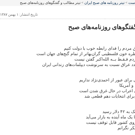
است
>
تیتر روزنامه های صبح ایران
> تیتر مطالب و گفتگو‌های روزنامه‌های صبح
تاریخ انتشار: ۱ بهمن ۱۳۸۷
فتگو‌های روزنامه‌های صبح
ق مردم را فدای رابطه خوب با دولت ‌کنیم
ره خون فلسطینی گران‌بهاتر از تمام گنج‌های جهان است
 فـقـط بــه الله‌اکبر گفتن نیست
 عراق نسبت به سرنوشت دیپلمات‌های زندانی ایران
 برای عبور از احمدی‌نژاد نداریم
و آمریکا
اعراب در حال غرق شدن است
 برای انتخابات دهم قطعی شد
ار رسید
یک ماه آینده به بازار می‌آید
وی کشور قابل توقف نیست
کر نگرانم