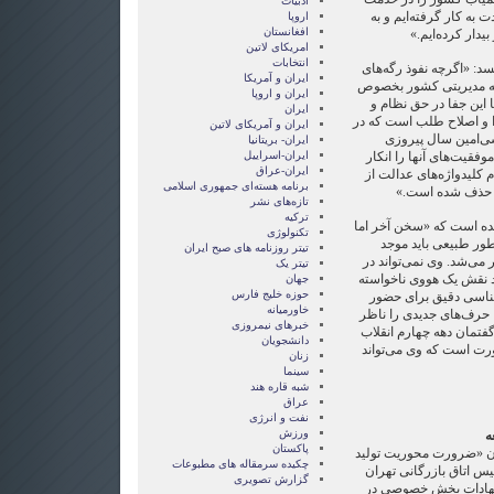
ادبیات
به کار گرفته‌ایم و به
اروپا
افغانستان
یدار کرده‌ایم.»
امریکای لاتین
انتخابات
سد: «اگرچه نفوذ رگه‌های
ايران و آمريکا
نه مدیریتی کشور بخصوص
ايران و اروپا
ت اما این جفا در حق نظام و
ایران
 و اصلاح طلب است که در
ایران و آمریکای لاتین
ی‌امین سال پیروزی
ایران- بریتانیا
وفقیت‌های آنها را انکار
ایران-اسراییل
ایران-عراق
کلیدواژه‌های عدالت از
برنامه هسته‌ای جمهوری اسلامی
 حذف شده است.»
تازه‌های نشر
ترکیه
یده است که «سخن آخر اما
تکنولوژی
سوی به‌طور طبیعی باید موجد
تیتر روزنامه های صبح ایران
می‌شد. وی نمی‌تواند در
تیتر یک
 نقش یک هووی ناخواسته
جهان
حوزه خلیج فارس
 شناسی دقیق برای حضور
خاورمیانه
حرف‌های جدیدی را ناظر
خبرهای نیمروزی
فتمان دهه چهارم انقلاب
دانشجویان
ورت است که وی می‌تواند
زنان
سینما
شبه قاره هند
عراق
نفت و انرژی
ورزش
ه
پاکستان
ان «ضرورت محوریت تولید
چکیده سرمقاله های مطبوعات
ئیس اتاق بازرگانی تهران
گزارش تصويری
هادات بخش خصوصی در