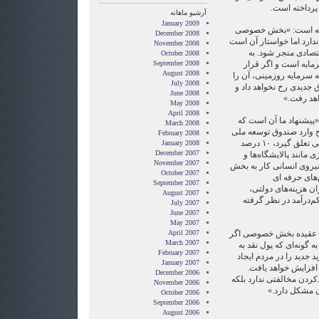
 پرداخته است.
آرشیو ماهانه
January 2009
شته است: «بخش خصوصی
December 2008
ارد اما خواستار آن است
November 2008
صادی منجر شود. به
October 2008
ایه است و اگر قرار
September 2008
August 2008
ه سرمایه روزمینی، آن را
July 2008
اق جدیدی رخ نخواهد داد و
June 2008
هد رفت.»
May 2008
April 2008
 «پیشنهاد ما آن است که
March 2008
رح وارد صندوق توسعه ملی
February 2008
شود و به واحدهای تولیدی و صنعتی تعلق گیرد، ۱۰ درصد
January 2008
December 2007
 مانند پالایشگاه‌ها و
November 2007
ی تقویت نیروی انسانی کار به بخش
October 2007
های حرفه ای
September 2007
 برای جبران هزینه‌های دولتی،
August 2007
ای کم‌درآمد در نظر گرفته
July 2007
June 2007
May 2007
به عقیده بخش خصوصی اگر
April 2007
March 2007
 گونه‌ای که پول نقد به
February 2007
د جدید را در مردم ایجاد
January 2007
 افزایش خواهد یافت.
December 2006
ردن مخالفتی ندارد بلکه
November 2006
ن مشکل دارد.»
October 2006
September 2006
August 2006