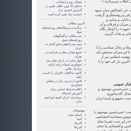
انقلاب می‌پردازند.»
مساله روح و انتخابات
حداقل 20 مورد خلاف علمي در
ت: «در کشاکش میان جبهه
گزارش احمدی نژاد
احمدی نژاد تغییر کرده است
طرفی و روشنفکری گرفت،
انایی و بینایی و
آخرین مطالب
 میزان و فرقان و آن
برگزیده سرمقاله‌های روزنامه‌های
«جهت» را آشکار نگاه
صبح
نایی و نجات گریزد،
تیتر مطالب و گفتگوهای
روزنامه‌های صبح
سفر صدراعظم سابق آلمان به
‌ها و رجال سیاسی را با
ایران
با این میزان سنجش باید
تجمع مقابل سفارت فرانسه در
نهضت اسلامی نیز از
تهران
چهار سایت در ایران فیلتر شد
رین بار کی خود را با
جمع‌آوری امضاء برای آزادی
برادران علایی
کانون مدافعان: خاوران را تخریب
نکنید
قانون ارث‌بری زنان در مجلس
قبال عمومی
اصلاح شد
ان «میرحسین موسوی و
اعلام شرایط حماس برای
مال کاندیداتوری
آتش‌بس یک‌ساله
بروجردی: ایران کمبود اورانیوم
ست جمهوری آینده ایران
ندارد
موضوعات
است: «میرحسین موسوی با
آسيای ميانه
ه خود در دومین مصاحبه اختصاصی
آسیا
در این مدت تقریبا تمام
آفریقا
یاسی و اقتصادی ما حذف
آمریکا
 کمیاب کشور را در خدمت