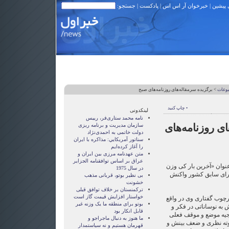
 پیشین
|
خبرخوان آر اس اس
|
پادکست
| جستجو:
بوعات
> برگزیده سرمقاله‌های روزنامه‌های صبح
• چاپ کنید
لینکدونی
نامه محمد ستاری‌فر، رییس
ی روزنامه‌های
سازمان مدیریت و برنامه ریزی
دولت خاتمی به احمدی‌نژاد
سناتور آمريکايي: مذاکره با ايران
را آغاز کرده‌ايم
متن عهدنامه مرزى بين ايران و
عراق بر اساس توافقنامه الجزاير
عنوان «آخرین بار کی وزن
در سال 1975
وزرای سابق کشور واکنش
بی نظیر بوتو، قربانی مذهب
خشونت
ترکمنستان بر خلاف توافق قبلی
خواستار افزایش قیمت گاز است
رچوب گفتاری وی در واقع
بوتو برای منطقه ما یک وزنه غیر
 به نوساناتی در فکر و
قابل انکار بود
جیه موضع و موقف فعلی
ما هنوز به دنبال ماجراجو و
 کوته نظری و ضعف بینش و
قهرمان هستيم و نه سياستمدار