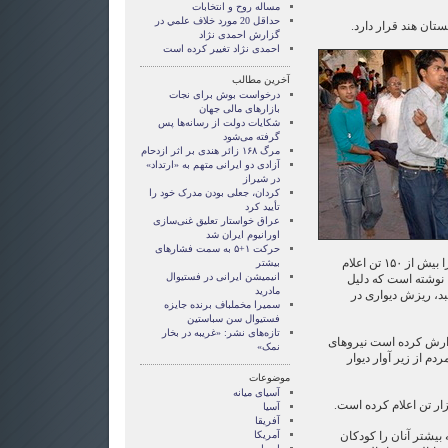
مساله روح و انتخابات
حداقل 20 مورد خلاف علمي در
ستان هند قرار دارد.
گزارش احمدی نژاد
احمدی نژاد تغییر کرده است
آخرین مطالب
درخواست بوش برای نجات
بازارهای مالی جهان
شکایات دولت از رسانه‌ها پس
گرفته می‌شود
مرگ ۱۶۸ زائر هندی بر اثر ازدحام
آزادی دو ایرانی متهم به «ارتداد»
در شیراز
کردان، جعلی بودن مدرک خود را
تأیید کرد
عراق خواستار تعلیق غنی‌سازی
اورانیوم ایران شد
حرکت ۱+۵ به سمت فشارهای
بی‌بی‌سی نیوز نیز تعداد زخمیان را بیش از ۱۵۰ تن اعلام
بیشتر
انیمیشن ایرانی در فستیوال
 نوشته است که دلیل
مادرید
بد، ریزش دیواری در
سمیرا مخملباف برنده جایزه
فستیوال سن سباستین
تازه‌های نشر: «غریبه در بخار
ارش کرده است نیروهای
نمک»
دم از زیر آوار دیوار
موضوعات
آسيای ميانه
آسیا
آفریقا
ز بیش از ۱۴۰ نفر که بیشتر آنان را کودکان
آمریکا