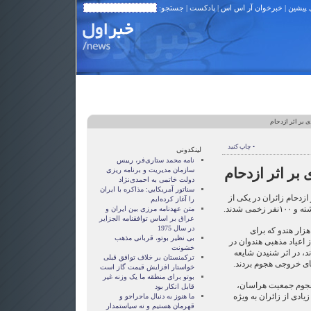
 پیشین
|
خبرخوان آر اس اس
|
پادکست
| جستجو:
• چاپ کنید
لینکدونی
نامه محمد ستاری‌فر، رییس
سازمان مدیریت و برنامه ریزی
دولت خاتمی به احمدی‌نژاد
سناتور آمريکايي: مذاکره با ايران
 ازدحام زائران در یکی از
را آغاز کرده‌ايم
متن عهدنامه مرزى بين ايران و
عراق بر اساس توافقنامه الجزاير
در سال 1975
به نوشته آسوشیتدپرس، حدود ۱۲هزار هندو که برای
بی نظیر بوتو، قربانی مذهب
اراتری از اعیاد مذهبی هندوان در
خشونت
ند، در اثر شنیدن شایعه
ترکمنستان بر خلاف توافق قبلی
ای خروجی هجوم بردند.
خواستار افزایش قیمت گاز است
بوتو برای منطقه ما یک وزنه غیر
 هجوم جمعیت هراسان،
قابل انکار بود
یادی از زائران به ویژه
ما هنوز به دنبال ماجراجو و
قهرمان هستيم و نه سياستمدار