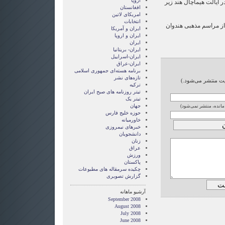
اروپا
ر ایالت هیماچال هند زیر
افغانستان
امریکای لاتین
انتخابات
۲۶ تن در یکی از مراسم مذهبی هندوان
ايران و آمريکا
ايران و اروپا
ایران
ایران- بریتانیا
ایران-اسراییل
ایران-عراق
برنامه هسته‌ای جمهوری اسلامی
تازه‌های نشر
ایت منتشر می‌شود.)
ترکیه
تیتر روزنامه های صبح ایران
تیتر یک
جهان
 مانده، منتشر نمی‌شود)
حوزه خلیج فارس
خاورمیانه
خبرهای نیمروزی
دانشجویان
زنان
عراق
ورزش
پاکستان
چکیده سرمقاله های مطبوعات
گزارش تصويری
آرشیو ماهانه
September 2008
August 2008
July 2008
June 2008