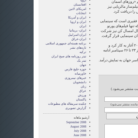
اروپا
لم «روزهای آسمان
افغانستان
لم‌ساز مالزیایی نیز
امریکای لاتین
 را دریافت کرد.
انتخابات
ايران و آمريکا
 فقیری است که سینمایی
ايران و اروپا
 تنها فیلم‌های پورنو
ایران
وال امسال کن نیز شرکت
ایران- بریتانیا
ایران-اسراییل
دان سینمایی قرار گرفت.
ایران-عراق
برنامه هسته‌ای جمهوری اسلامی
فستیوال فیلم بانکوک از سال ۲۰۰۳ آغاز به کار کرد و
تازه‌های نشر
امسال ششمین دوره آن بود که از ۲۳ تا ۲۶ سپتامبر ادامه
ترکیه
تیتر روزنامه های صبح ایران
تیتر یک
جهان
حوزه خلیج فارس
خاورمیانه
خبرهای نیمروزی
دانشجویان
زنان
ایت منتشر می‌شود.)
عراق
ورزش
پاکستان
چکیده سرمقاله های مطبوعات
 مانده، منتشر نمی‌شود)
گزارش تصويری
آرشیو ماهانه
September 2008
August 2008
July 2008
June 2008