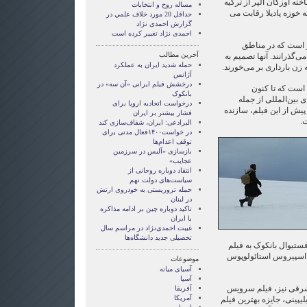
خته اوزکان آلپر از ترکیه
مساله روح و انتخابات
 خوزه پادیلا رقابت می
حداقل 20 مورد خلاف علمي در
گزارش احمدی نژاد
احمدی نژاد تغییر کرده است
 است که در مناطق
آخرین مطالب
گذرانند. آنها تصمیم به
حمله شدید‌ ایران به عملکرد
 زن بارداری بر می‌خورند.
آژانس
درخشش فیلم ایرانی «آن سه» در
 است که تا کنون
بانکوک
 بین‌المللی از جمله
درخواست اتحادیه اروپا برای
پیش از این فیلم، سازنده
فشار بیشتر بر ایران
ت.
البرادعی: ایران، شفاف‌سازی کند
در خواست۱۴۰۰فعال مدنی برای
توقف اعدام‌ها
بازسازی «آليس در سرزمين
عجايب»
انتقاد دوباره روحانی از
سیاست‌های دولت نهم
حمله تروریستی به خودروی ارتش
در لبنان
تاکید دوباره چین بر ادامه مذاکره
با ایران
غیبت احمدی‌نژاد در مراسم سال
تحصیلی جدید دانشگاه‌ها
فستیوال بانکوک به فیلم
» (PVC 1) ساخته اسپیروس استائولوپوس
موضوعات
آسيای ميانه
آسیا
شرقی نیز، فیلم سرویس
آفریقا
آمریکا
لیپینی، جایزه بهترین فیلم