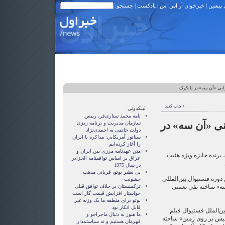
 پیشین
|
خبرخوان آر اس اس
|
پادکست
| جستجو:
نی «آن سه» در بانکوک
• چاپ کنید
لینکدونی
نامه محمد ستاری‌فر، رییس
ی «آن سه» در
سازمان مدیریت و برنامه ریزی
دولت خاتمی به احمدی‌نژاد
سناتور آمريکايي: مذاکره با ايران
را آغاز کرده‌ايم
متن عهدنامه مرزى بين ايران و
برنده جایزه ویژه هئیت
عراق بر اساس توافقنامه الجزاير
.
در سال 1975
بی نظیر بوتو، قربانی مذهب
دوره فستیوال بین‌المللی
خشونت
 سه» ساخته نقی نعمتی
ترکمنستان بر خلاف توافق قبلی
خواستار افزایش قیمت گاز است
بوتو برای منطقه ما یک وزنه غیر
قابل انکار بود
ن‌الملل فستیوال فیلم
ما هنوز به دنبال ماجراجو و
جمله «آلیس بر روی زمین» ساخته
قهرمان هستيم و نه سياستمدار