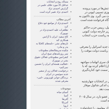
مساله روح و انتخابات
حداقل 20 مورد خلاف علمي در
نش‌ها در مورد پرونده
گزارش احمدی نژاد
زی تسیپی لیونی در
احمدی نژاد تغییر کرده است
 می گیرد. وی تاکنون به
آخرین مطالب
دگاه فرخوانده شده است.
احمدی‌نژاد از مواضع خود دفاع
کرد
یل، رییس حزب حاکم
تظاهرات علیه احمدی‌نژاد در
زیر خارجه دولت کنونی
نیویورک
 به ریاست حزب انتخاب
کاخ سفید: ایران با آژانس
همکاری کند
تازه‌های نشر: «نامه‌های کافکا به
ابینه جدید اسرائیل را معرفی
پدر و مادر»
ند ریاست دولت موقت را
چکیده سرمقاله‌های مطبوعات
تیتر روزنامه‌های صبح ایران
کنفرانس مطبوعاتی فعالان حقوق
بشر در نیویورک
یک سری اتهامات مواجهه
«فعالیت هسته‌ای ایران را تضمین
 مرداد امسال) اعلام کرده بود که با
نمی‌کنم»
ز سمت خود کناره‌گیری
درخواست فعالان زن از سفیر
جدید سوئیس در ایران
برندگان جوایز تلویزیونی «امی»
 در انتخابات چهارشنبه
معرفی شدند
ف اندکی شائول موفاز
موضوعات
ست دهد.
آسيای ميانه
آسیا
حزب کادیما که هم اکنون ۷۴ هزار عضو دارد، در سال ۲۰۰۵
آفریقا
ه است.
آمریکا
اروپا
ز مقامش را «حادثه‌ای»