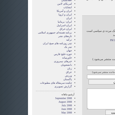
افغانستان
امریکای لاتین
انتخابات
ايران و آمريکا
ايران و اروپا
ایران
ایران- بریتانیا
ایران-اسراییل
ایران-عراق
ل یک مرده ی سیاسی است
برنامه هسته‌ای جمهوری اسلامی
د
تازه‌های نشر
ترکیه
تیتر روزنامه های صبح ایران
تیتر یک
جهان
حوزه خلیج فارس
خاورمیانه
ایت منتشر می‌شود.)
خبرهای نیمروزی
دانشجویان
زنان
عراق
 مانده، منتشر نمی‌شود)
ورزش
پاکستان
چکیده سرمقاله های مطبوعات
گزارش تصويری
آرشیو ماهانه
September 2008
August 2008
July 2008
June 2008
May 2008