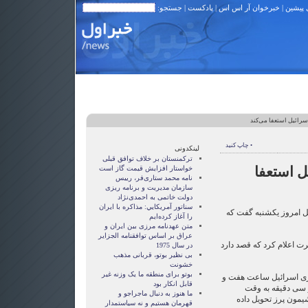
 پیشین
|
خبرخوان آر اس اس
|
پادکست
| جستجو:
رائیل استعفا می‌کند
• چاپ کنید
لینکدونی
ترکمنستان بر خلاف توافق قبلی
ل استعفا
خواستار افزایش قیمت گاز است
نامه محمد ستاری‌فر، رییس
سازمان مدیریت و برنامه ریزی
دولت خاتمی به احمدی‌نژاد
سناتور آمريکايي: مذاکره با ايران
ل امروز یکشنبه گفت که
را آغاز کرده‌ايم
متن عهدنامه مرزى بين ايران و
عراق بر اساس توافقنامه الجزاير
رت اعلام کرد که قصد دارد
در سال 1975
بی نظیر بوتو، قربانی مذهب
خشونت
بوتو برای منطقه ما یک وزنه غیر
ری اسرائیل ساعت هفت و
قابل انکار بود
 سی دقیقه به وقت
ما هنوز به دنبال ماجراجو و
شیمون پرز تحویل داده
قهرمان هستيم و نه سياستمدار