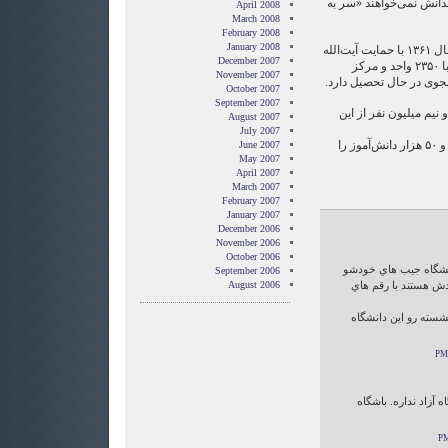
قدانش نمی‌خواهند «سر به
April 2008
March 2008
February 2008
January 2008
دانشگاه آزاد در اردیبهشت ماه سال ۱۳۶۱ با حمایت آیت‌الله
December 2007
خمینی راه‌اندازی شد و هم‌اکنون با ۲۳۵۰ واحد و مرکز
November 2007
October 2007
September 2007
 نیم میلیون نفر از این
August 2007
July 2007
این دانشگاه همچنین ۶۰۰ مدرسه و ۵۰ هزار دانش‌آموز را
June 2007
May 2007
April 2007
March 2007
February 2007
January 2007
December 2006
November 2006
October 2006
انشگاه جيب هاي خودشو
September 2006
دش هستند با رقم هاي
August 2006
 بختك نشسته رو اين دانشگاه
 آزاد نداره. باشگاه