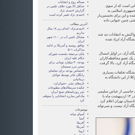
مساله روح و انتخابات
انی است که از سوی
حداقل 20 مورد خلاف علمي در
ر جمهوری اسلامی به
گزارش احمدی نژاد
احمدی نژاد تغییر کرده است
ده و این برای نخستین‌بار
شی چنین عنوانی داده
آخرین مطالب
احمدی‌نژاد: اعدام زیر ۱۸ سال
نداریم
نش به انتقاد‌ات تند چند
مشکل تامین آب در ۱۱۰۰ شهر
شگاه آزاد ایراد شده
ایران
توافق روسیه و آمریکا بر ادامه
مذاکرات ۱+۵
گاه آزاد، در اوایل امسال
پایان بی‌نتیجه نشست شورای
ن یک عضو محافظه‌کاران
حکام علیه ایران
بودجه ۴۰ میلیارد تومانی برای
اه آزاد کرد، بالا گرفت.
بستن مرز سیستان
اختصاص بودجه برای تماشای
انشگاه تخلفات بسیاری
رايگان تئاتر توسط جوانان
ا از این دانشگاه به
بریتانیایی
تازه‌های نشر: «شوکران»
چکیده سرمقاله‌های مطبوعات
ای جاسبی از عباس سلیمی
تیتر روزنامه‌های صبح ایران
نمین شکایت کرد، اما آقای نمین در ۱۴ اردیبهشت ماه با
مک‌کین مبارزه انتخاباتی را متوقف
کرد
ادستان تهران اعلام کرد
ه آزاد نیست و نمی‌تواند
موضوعات
آسيای ميانه
آسیا
آفریقا
آمریکا
اروپا