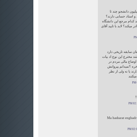
یلیون دانشجو چند تا
.. و استاد حسابی دارند؟
یید کدام مرجع این دانشگاه
میکند؟ لابد با تایید آقای
ن سابقه تاریخی دارد
ند مخترع این نوع اد بیات
اوضاع مالی مردم در
ره ؟نمیدانم پیروانش
رند یا نه ولی از نظر
میکنند
!
Ma hasharat enghadr 