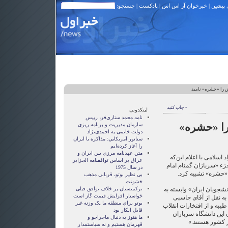
 پیشین
|
خبرخوان آر اس اس
|
پادکست
| جستجو:
 را «حشره» نامید
• چاپ کنید
لینکدونی
نامه محمد ستاری‌فر، رییس
را «حشره»
سازمان مدیریت و برنامه ریزی
دولت خاتمی به احمدی‌نژاد
سناتور آمريکايي: مذاکره با ايران
را آغاز کرده‌ايم
متن عهدنامه مرزى بين ايران و
اسلامی با اعلام این‌که
عراق بر اساس توافقنامه الجزاير
جزء «سربازان گمنام امام
در سال 1975
 «حشره» تشبیه کرد.
بی نظیر بوتو، قربانی مذهب
خشونت
نشجویان ایران» وابسته به
ترکمنستان بر خلاف توافق قبلی
خواستار افزایش قیمت گاز است
به نقل از آقای جاسبی
بوتو برای منطقه ما یک وزنه غیر
یبه و از افتخارات انقلاب
قابل انکار بود
 این دانشگاه سربازان
ما هنوز به دنبال ماجراجو و
 کشور هستند.»
قهرمان هستيم و نه سياستمدار