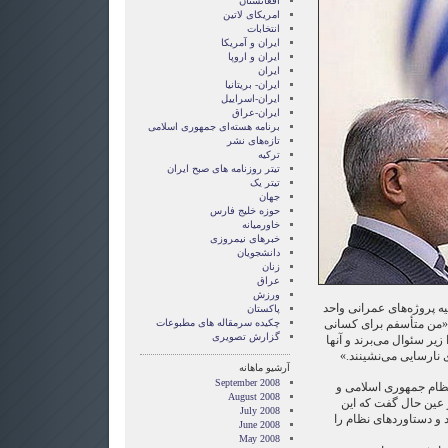
افغانستان
امریکای لاتین
انتخابات
ايران و آمريکا
ايران و اروپا
ایران
ایران- بریتانیا
ایران-اسراییل
ایران-عراق
برنامه هسته‌ای جمهوری اسلامی
تازه‌های نشر
ترکیه
تیتر روزنامه های صبح ایران
تیتر یک
جهان
حوزه خلیج فارس
خاورمیانه
خبرهای نیمروزی
دانشجویان
زنان
عراق
ورزش
ه پروژه‌های عمرانی واحد
پاکستان
 «من متأسفم برای کسانی
چکیده سرمقاله های مطبوعات
گزارش تصويری
یر سئوال می‌برند و آنها
نارسایی می‌نشینند.»
آرشیو ماهانه
September 2008
 نظام جمهوری اسلامی و
August 2008
ر عین حال گفت که این
July 2008
 و دستاوردهای نظام را
June 2008
May 2008