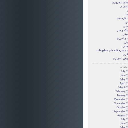
های نیمروزی
شجویان
ن
ما
قاره هند
ق
سی
نگ و هنر
یقی
 و انرژی
زش
ستان
ده سرمقاله های مطبوعات
گری
رش تصويری
ماهانه
July 
June 2
May 2
April 
March 2
February 
January 
December 2
November 2
October 2
September 2
August 2
July 
June 2
May 2