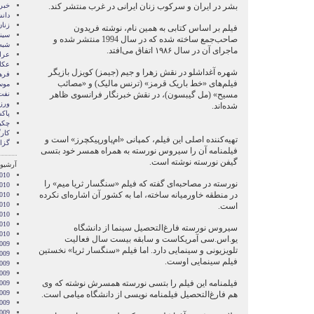
بشر در ایران و سرکوب زنان ایرانی در غرب منتشر کند.
خبر
دان
زنا
فیلم بر اساس کتابی به همین نام، نوشته فریدون
سین
صاحب‌جمع ساخته شده که در سال 1994 منتشر شده و
شبه 
ماجرای آن در سال ۱۹۸۶ اتفاق می‌افتد.
عرا
عکا
شهره آغداشلو در نقش زهرا و جیم (جیمز) کویزل بازیگر
فره
فیلم‌های «خط باریک قرمز» (ترنس مالیک) و «مصائب
موس
مسیح» (مل گیبسون)، در نقش خبرنگار فرانسوی ظاهر
نفت
ور
شده‌اند.
پاک
چکی
کار
تهیه‌کننده اصلی این فیلم، کمپانی «ام‌پاور‌پیکچرز» است و
گزا
فیلمنامه آن را سیروس نورسته به همراه همسر خود بتسی
گیفن نورسته نوشته است.
آرشیو 
2010
نورسته در مصاحبه‌ای گفته که فیلم «سنگسار ثریا میم» را
010
در منطقه خاورمیانه ساخته، اما به کشور آن اشاره‌ای نکرده
010
2010
است.
010
2010
سیروس نورسته فارغ‌التحصیل سینما از دانشگاه
2010
یو.اس.سی آمریکاست و سابقه بیست سال فعالیت
009
تلویزیونی و سینمایی دارد. اما فیلم «سنگسار ثریا» نخستین
009
فیلم سینمایی اوست.
009
009
فیلمنامه این فیلم را بتسی نورسته همسرش نوشته که وی
009
2009
هم فارغ‌التحصیل فیلمنامه نویسی از دانشگاه میامی است.
009
009