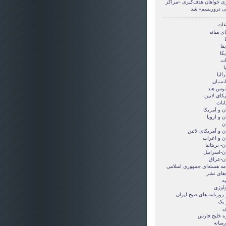
ی خواهان هدف‌گیری «مراکز
ی تروریسم» شد
ات
ی ميانه
قا
کا
ات
ا
الیا
انستان
انوس هند
کای لاتین
ابات
ن و آمريکا
ن و اروپا
ن
ن و آمریکای لاتین
ان و اعراب
ن- بریتانیا
ان-اسراییل
ان-عراق
امه هسته‌ای جمهوری اسلامی
‌های نشر
ه
ولوژی
 روزنامه های صبح ایران
 یک
ن
ه خلیج فارس
میانه