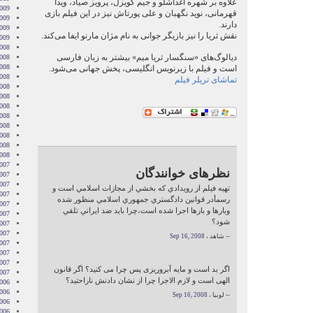
علاوه بر شهره آغداشلو و جیم کویزل، پرویز صیاد، ویدا
2009
قهرمانی، نوید نگهبان و علی پورتاش نیز در این فیلم بازی
009
دارند.
2009
نقش ثریا را نیز بازیگر جوانی به نام مژان مارنو ایفا می‌کند.
2009
008
دیالوگ‌های «سنگسار ثریا میم» بیشتر به زبان فارسی
008
008
است و فیلم با زیرنویس انگلیسی، پخش جهانی می‌شود.
008
تماشای تریلر فیلم
008
2008
008
008
2008
008
2008
2008
007
نظرهای خوانندگان
007
007
تهيه فيلم از رويدادي که بخشي از مجازات اسلامي است و
007
رسمأدر قوانين دادگستري جمهوري اسلامي منظور شده
007
وبارها و بارها اجرا شده است،چرا بايد ضد ايراني تلقي
2007
شود؟
007
007
-- شاهد ،
Sep 16, 2008
2007
007
2007
اگر بد است و مایه آبروریزی پس چرا می کنید؟ اگر قانون
2007
الهی است و لازم الاجرا چرا از نشان دادنش ناراحتید؟
006
006
-- لوبيا ،
Sep 16, 2008
006
006