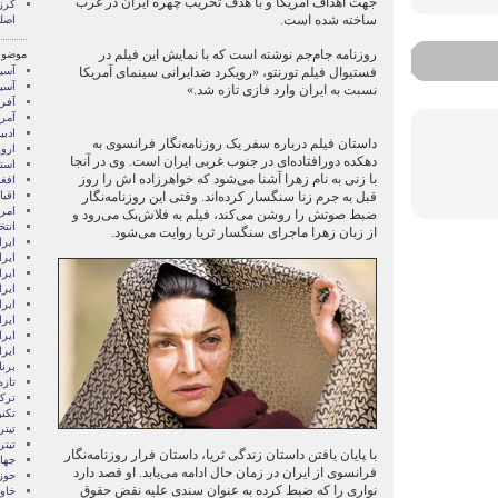
جهت اهداف آمریکا و با هدف تخریب چهره ایران در غرب
کرز
ساخته شده است.
اصل
روزنامه جام‌جم نوشته است که با نمایش این فیلم در
موضوع
فستیوال فیلم تورنتو، «رویکرد ضدایرانی سینمای آمریکا
آسيا
آسیا
نسبت به ایران وارد فازی تازه شد.»
آفری
آمری
ادبی
داستان فیلم درباره سفر یک روزنامه‌نگار فرانسوی به
اروپ
دهکده دورافتاده‌ای در جنوب غربی ایران است. وی در آنجا
استر
با زنی به نام زهرا آشنا می‌شود که خواهرزاده اش را روز
افغ
قبل به جرم زنا سنگسار کرده‌اند. وقتی این روزنامه‌نگار
اقی
امری
ضبط صوتش را روشن می‌کند، فیلم به فلاش‌بک می‌رود و
انتخ
از زبان زهرا ماجرای سنگسار ثریا روایت می‌شود.
ايرا
ايرا
ایرا
ایرا
ایر
ایرا
ایر
ایر
برن
تازه
ترکی
تکن
تیتر
تیتر
با پایان یافتن داستان زندگی ثریا، داستان فرار روزنامه‌نگار
جها
فرانسوی از ایران در زمان حال ادامه می‌یابد. او قصد دارد
حوز
نواری را که ضبط کرده به عنوان سندی علیه نقض حقوق
خاور