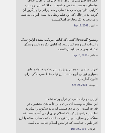
حضرات حکومتی در ایران تا به حال هر کاری بر خلاف
میلشان بود ضد اسلامی مینامیدند . حالا که این برچسب
کارایی ندارد برچسب ضد ملی و ضد ایرانی را جایگزین آن
کرده اند در حالی که این فیلم ربطی به تمدن ایرانی تداشته
و مربوط به یک مجازات اسلامیست
-- امیر ،
Sep 18, 2008
ومسیح گفت:حالا کسی که گناهی مرتکب نشده اولین سنگ
را پرتاب کند وهیچ کس نبود که گناهی نکرده باشد وسنگها
افتادند ومریم مجدلیه برخاست
-- مانی ،
Sep 18, 2008
افراد بسیاری به همین روش از بین رفته و خانواده های
بسیاری نیز بی آبرو شدند. این فیلم فقط شرمندگی برای
قانون گذار دارد.
-- مهدی ،
Sep 30, 2008
از این مجازات نامی در قرآن برده نشده.
این مجازات وسیله ای برای پا بر جا ماندن مذهبیون در
قدرت است .این مردم هستند که نباید سکوت را بپذیرند .
اما نباید فراموش کرد که اسلام برای آزادی آمده است نه
سنگسار و مجازات و باید توجه داشت که حساب اسلام با این
افراطیون جداست که در لباس اسلام جنایت می کنند.
-- عرفان ،
Dec 19, 2008