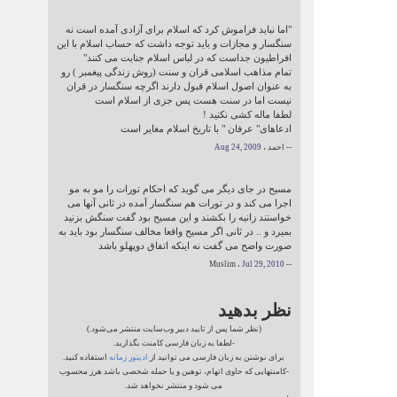
"اما نباید فراموش کرد که اسلام برای آزادی آمده است نه
سنگسار و مجازات و باید توجه داشت که حساب اسلام با این
افراطیون جداست که در لباس اسلام جنایت می کنند"
تمام مذاهب اسلامی قران و سنت (روش زندگی پیغمبر ) رو
به عنوان اصول اسلام قبول دارند اگرچه سنگسار در قران
نیست اما در سنت هست پس جزی از اسلام است
لطفا ماله کشی نکنید !
ادعاهای" عرفان " با تاریخ اسلام مغایر است
-- احمد ،
Aug 24, 2009
مسیح در جای دیگر می گوید که احکام تورات را مو به مو
اجرا می کند و در تورات هم سنگسار آمده در ثانی آنها می
خواستند زانیه را بکشند و این مسیح بود گفت سنگش بزنید
بمیرد و .. در ثانی اگر مسیح واقعا مخالف سنگسار بود باید به
صورت واضح می گفت نه اینکه اتفاق دوپهلو باشد
Jul 29, 2010
-- Muslim ،
نظر بدهید
(نظر شما پس از تایید دبیر وب‌سایت منتشر می‌شود.)
-لطفا به زبان فارسی کامنت بگذارید.
برای نوشتن به زبان فارسی می توانید از
ادیتور زمانه
استفاده کنید.
-کامنتهایی که حاوی اتهام، توهین و یا حمله شخصی باشد هرز محسوب
می شود و منتشر نخواهد شد.