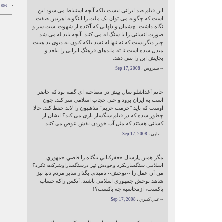
006
این فیلم ضد ایرانی نیست بلکه آنچه استنباط می شود این
است که چگونه می توان یک ملت را اینگونه اهریمن صفت
نگاه داشت. چشمان و دلهایی که آکنده از شهوت است سر و
صورت انسانی را با سنگ له می کنند. آنچه باید له می شد
چیز دیگریست که نه تنها له نشد بلکه کنون به دیوی بد هیبت
مبدل شده است تا ته ماندهای فرهنگ ایرانی را ببلعد و
بجایش این را پس دهد.
-- سیروس ،
Sep 17, 2008
خانم آغداشلو سال پیش در مصاحبه ای گفته بود که حاضر
است به ایران برود و حتی حجاب اسلامی سر کند، چون
اوست که باید "حرمت حریم" مذهبیون را لابد حفظ کند. حالا
چطور شده که در فیلم سنگسار بازی می کند؟ ایشان از
کسانی هستند که مثل آب خوردن نقش عوض می کنند.
-- تابی ،
Sep 17, 2008
مگر همين پارسال جعفركياني بيگناه را قاضي جمهوري
اسلامي سنگسارنكرد وخودش نيز درسنگساراوشركت نكرد؟
من آن عمل را ‹‹توحش›› ناميدم. بگذار ساير مردم دنيا نيز
شاهد توحش جمهوري اسلامي باشند. آنكس راكه حساب
پاكست، ازمحاسبه چه باكست؟!
-- علي كبيري ،
Sep 17, 2008