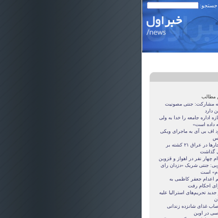
 جستجو:
 مطالب
ه مشارکت:‌ جنتی مصونیت
ن دارد
زه اداره جامعه را خدا به ولی
ه داده است»
د اف بی آی به ماجرای ویکی
س
انفجارها در عراق ٢١ کشته بر
 گذاشت
م چهار نفر در اهواز و قزوین
بی: جنتی شریک «دزدان رای
م» است
 اعدام جعفر کاظمی به
ای احکام رفت
جدید تحریم‌های استرالیا علیه
ن
صاب غذای شانزده زندانی
سی در اوین