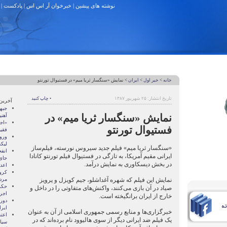
نوشته های پیشین
|
خبرخوان آر اس اس
|
پادکست
|
خانه
>
خبر اول
>
ایران
> نمایش «سنگسار ثریا میم» در فستیوال تورنتو
تاریخ انتشار: ۲۵ شهریور ۱۳۸۷
• چاپ کنید
آخرین
جبه
نمایش «سنگسار ثریا میم» در
آهنی
«اجا
فستیوال تورنتو
فقی
ورو
لیک
«سنگسار ثریا میم» فیلم جدید سیروس نورسته، فیلم‌ساز
ایرانی مقیم آمریکا، به تازگی در فستیوال فیلم تورنتو کانادا
جای
در بخش دیسکاوری به نمایش درآمد.
اعدا
کرو
نمایش این فیلم که شهره آغداشلو، جیم کویزل و پرویز
مرد
حکم
صیاد در آن بازی می‌کنند، واکنش‌های متفاوتی را در داخل و
اجر
خارج از ایران برانگیخته است.
دور 
ایرا
خبرگزاری‌ها و منابع رسمی جمهوری اسلامی از آن به عنوان
اعت
یک فیلم ضد ایرانی دیگر از سوی هالیوود نام برده‌اند که در
سیا