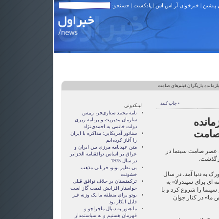
 پیشین
|
خبرخوان آر اس اس
|
پادکست
| جستجو:
زمانده بازیگران فیلم‌های صامت
• چاپ کنید
لینکدونی
نامه محمد ستاری‌فر، رییس
مانده
سازمان مدیریت و برنامه ریزی
دولت خاتمی به احمدی‌نژاد
 صامت
سناتور آمريکايي: مذاکره با ايران
را آغاز کرده‌ايم
متن عهدنامه مرزى بين ايران و
ران عصر صامت سینما در
عراق بر اساس توافقنامه الجزاير
در سال 1975
بی نظیر بوتو، قربانی مذهب
ر سال 1910 در نیویورک به دنیا آمد، در سال
خشونت
سه ای برای سیندرلا» به
ترکمنستان بر خلاف توافق قبلی
خواستار افزایش قیمت گاز است
ینما را شروع کرد و با
بوتو برای منطقه ما یک وزنه غیر
ص ما» در کنار جوان
قابل انکار بود
ما هنوز به دنبال ماجراجو و
قهرمان هستيم و نه سياستمدار