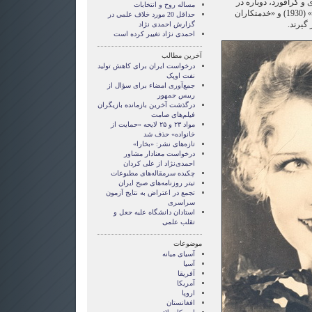
و کرافورد، دوباره در
مساله روح و انتخابات
فیلم‌های «عروس‌های خجالتی ما» (1930) و «خدمتکاران
حداقل 20 مورد خلاف علمي در
گزارش احمدی نژاد
احمدی نژاد تغییر کرده است
آخرین مطالب
درخواست ایران برای کاهش تولید
نفت اوپک
جمع‌آوری امضاء برای سؤال از
رییس جمهور
درگذشت آخرین بازمانده بازیگران
فیلم‌های صامت
مواد ۲۳ و ۲۵ لایحه «حمایت از
خانواده» حذف شد
تازه‌های نشر: «بخارا»
درخواست معنادار مشاور
احمدی‌نژاد از علی کردان
چکیده سرمقاله‌های مطبوعات
تیتر روزنامه‌های صبح ایران
تجمع در اعتراض به نتایج آزمون
سراسری
استادان دانشگاه علیه جعل و
تقلب علمی
موضوعات
آسيای ميانه
آسیا
آفریقا
آمریکا
اروپا
افغانستان