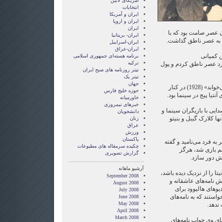
امریکای لاتین
انتخابات
ايران و آمريکا
ايران و اروپا
ایران
ان عصر صامت بود که با
ایران- بریتانیا
ا به عصر ناطق گذاشت.
ایران-اسراییل
ایران-عراق
ن کمپانی
برنامه هسته‌ای جمهوری اسلامی
ترکیه
ارد عصر ناطق کردم و پول
تیتر روزنامه های صبح ایران
تیتر یک
جهان
بازی در فیلم نوآر «وقتی شهر می‌خوابد» (1928) در کنار
حوزه خلیج فارس
نتیا پیج در سینما بود.
خاورمیانه
خبرهای نیمروزی
ایی با بازیگران سینما و
دانشجویان
ا کلارک گیبل و بنیتو
زنان
عراق
ورزش
پاکستان
 به فرد می‌نامید و گفته
چکیده سرمقاله های مطبوعات
م بازی شد، هرگز
گزارش تصويری
نش دور سازد.
آرشیو ماهانه
تا را از نزدیک دیده باشد،
September 2008
یش نامه‌های عاشقانه و
August 2008
یوهای هالیوود برای
July 2008
استند که به نامه‌های
June 2008
May 2008
ندهد.
April 2008
March 2008
جای وی جواب نامه‌های