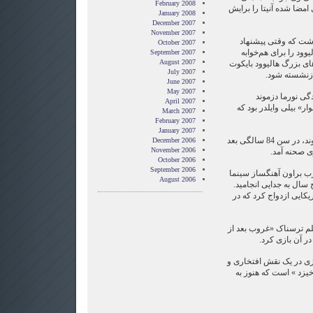
February 2008
امضا شده آنیتا را برایش
January 2008
December 2007
November 2007
اشت که وقتی پیشنهاد
October 2007
یوود را برای هم‌خوابه
September 2007
August 2007
ی بزرگ هالیوود بایکوت
July 2007
June 2007
May 2007
دگی نورما دزموند
April 2007
 بیلی وایلدر بود که
March 2007
February 2007
January 2007
با این حال، خانم پیج برخلاف دزموند، در سن 84 سالگی بعد
December 2006
November 2006
ی صحنه آمد.
October 2006
September 2006
1933 با ناسیو هرب براون آهنگساز سینما
August 2006
ج سال به جدایی انجامید.
ریکایی ازدواج کرد که در
فیلم ترسناک «غروب بعد از
ازی در یک نقش افتخاری و
خیزد » است که هنوز به