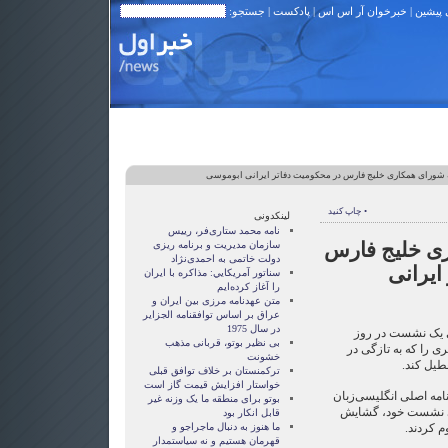
 پیشین
|
خبرخوان آر اس اس
|
پادکست
| جستجو:
ه شورای همکاری خلیج فارس در محکومیت دفاتر ایرانی ابوموسی
• چاپ کنید
لینکدونی
نامه محمد ستاری‌فر، رییس
ری خلیج فارس
سازمان مدیریت و برنامه ریزی
دولت خاتمی به احمدی‌نژاد
ایرانی
سناتور آمريکايي: مذاکره با ايران
را آغاز کرده‌ايم
متن عهدنامه مرزى بين ايران و
عراق بر اساس توافقنامه الجزاير
در سال 1975
یک نشست در روز
بی نظیر بوتو، قربانی مذهب
تری را که به تازگی در
خشونت
طیل کند.
ترکمنستان بر خلاف توافق قبلی
خواستار افزایش قیمت گاز است
نامه اصلی انگلیسی‌زبان
بوتو برای منطقه ما یک وزنه غیر
انی نشست خود، گشایش
قابل انکار بود
م کردند.
ما هنوز به دنبال ماجراجو و
قهرمان هستيم و نه سياستمدار