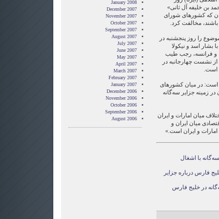
January 2008
د بن خلیفه آل ثانی»
December 2007
یران که کشورهای شورای
November 2007
اشند، مخالفت کرد.
October 2007
September 2007
August 2007
موضوع را روز پنجشنبه در
July 2007
بشار اسد و نیکولا
June 2007
 و فرانسه، رجب طیب
May 2007
از نشست چهارجانبه در
April 2007
 است.
March 2007
February 2007
ه است: در میان کشورهای
January 2007
December 2006
در زمینه جزایر سه‌گانه
November 2006
October 2006
September 2006
تلاف میان امارات و ایران
August 2006
تصادی میان ایران و
مارات و ایران است.»
ه‌گانه با اشغال
یج فارس درباره جزایر
‌گانه در خلیج فارس