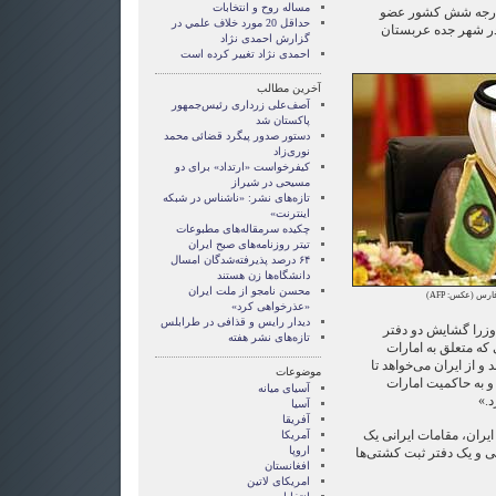
مساله روح و انتخابات
 خارجه شش کشور عضو
حداقل 20 مورد خلاف علمي در
ر شهر جده عربستان
گزارش احمدی نژاد
احمدی نژاد تغییر کرده است
آخرین مطالب
آصف‌علی زرداری رئیس‌جمهور
پاکستان شد
دستور صدور پیگرد قضائی محمد
نوری‌زاد
کیفرخواست «ارتداد» برای دو
مسیحی در شیراز
تازه‌های نشر: «ناشناس در شبکه
اینترنت»
چکیده سرمقاله‌های مطبوعات
تیتر روزنامه‌های صبح ایران
۶۴ درصد پذیرفته‌شدگان امسال
دانشگاه‌ها زن هستند
محسن نامجو از ملت ایران
ج فارس (عکس:
AFP
)
«عذرخواهی کرد»
دیدار رایس و قذافی در طرابلس
 وزرا گشایش دو دفتر
تازه‌های نشر هفته
 که متعلق به امارات
 از ایران می‌خواهد تا
موضوعات
 و به حاکمیت امارات
آسيای ميانه
د.»
آسیا
آفریقا
ایران، مقامات ایرانی یک
آمریکا
اروپا
 و یک دفتر ثبت کشتی‌ها
افغانستان
امریکای لاتین