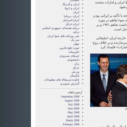
انتخابات
 ایران و امارات متحده
ايران و آمريکا
‌شود.
ايران و اروپا
ایران
با تأکید بر ایرانی بودن
ایران- بریتانیا
 سوء تفاهم در مورد
ایران-اسراییل
ایران-عراق
جزیره ابوموسی در چهارچوب یادداشت تفاهم ۱۹۷۱ و بر
برنامه هسته‌ای جمهوری اسلامی
 حل است.
ترکیه
تیتر روزنامه های صبح ایران
جه ایران «تبلیغاتی
تیتر یک
یرسازنده و بر خلاف روح
جهان
مارات» قلمداد کرد.
حوزه خلیج فارس
خاورمیانه
خبرهای نیمروزی
دانشجویان
زنان
عراق
ورزش
پاکستان
چکیده سرمقاله های مطبوعات
گزارش تصويری
آرشیو ماهانه
September 2008
August 2008
July 2008
June 2008
)
May 2008
April 2008
March 2008
February 2008
سلامی (ایرنا) روز