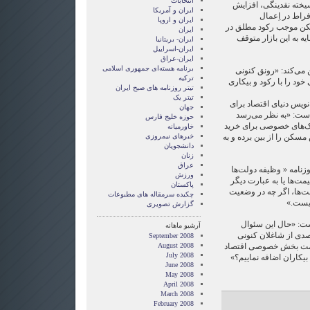
انتخابات
یخته نقدینگی، افزایش
ايران و آمريکا
راط در اِعمال
ايران و اروپا
سکن موجب رکود مطلق در
ایران
ه به این بازار متوقف
ایران- بریتانیا
ایران-اسراییل
ایران-عراق
برنامه هسته‌ای جمهوری اسلامی
 می‌کند: «رونق کنونی
ترکیه
ود را با رکود و بیکاری
تیتر روزنامه های صبح ایران
تیتر یک
ویس دنیای اقتصاد برای
جهان
است: «به نظر می‌رسد
حوزه خلیج فارس
نک‌های خصوصی برای خرید
خاورمیانه
سکن را از بین برده و به
خبرهای نیمروزی
دانشجویان
زنان
عراق
وزنامه « وظیفه دولت‌ها
ورزش
مت‌ها یا به عبارت دیگر
پاکستان
ت‌ها، اگر چه در وضعیت
چکیده سرمقاله های مطبوعات
یست.»
گزارش تصويری
است: «حال این سئوال
آرشیو ماهانه
صدی از شاغلان کنونی
September 2008
مت بخش خصوصی اقتصاد
August 2008
July 2008
یکاران اضافه نماییم؟»
June 2008
May 2008
April 2008
March 2008
February 2008