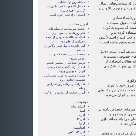
مساله روح و انتخابات
را که سیاست‌های اعمال
حداقل 20 مورد خلاف علمي در
فاوت نرخ تورم بالا و نرخ
گزارش احمدی نژاد
احمدی نژاد تغییر کرده است
وزنامه اقتصادی
البات معوق نسبت به
آخرین مطالب
است که تسهیلات کوتاه
چکیده سرمقاله‌های مطبوعات
فاده کرده‌اند و
تیتر روزنامه‌های صبح ایران
داخت کنند و احتمالاً سود
انتقاد آیت‌الله شاهرودی از لایحه
«حمایت از خانواده»
م شده تحقق نیافته است.»
امیر نادری: با پول قمار وگاس را
ساختم
امه هم آمده است: «دلیل
«مصلحت این است که دولت
‌های خصوصی نسبت به
عوض نشود»
 فعالان اقتصادی از
دومین شکایت از محسن نامجو
اری بیش از بانک‌های
احمدی‌نژاد: گفته‌ام انقلابی‌های
ایران به بولیوی بروند
هشدار روسیه به غرب، همزمان با
نشست اتحادیه اروپا
رکورد
تغییرات در برنامه روزانه رادیو
 امروز خود با عنوان
زمانه
د» به تشریح راه‌کار‌های
ایران حمایت از روسیه را رد کرد
ود در ایران می‌شود،
موضوعات
آسيای ميانه
ید سرمایه اختصاص یافته در
آسیا
بدون ورود(خروج)
آفریقا
ای می‌تواند همانند بازی
آمریکا
 شکل دهد.»
اروپا
افغانستان
امریکای لاتین
انک مرکزی در ماه‌های