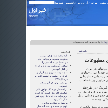
 پیشین
|
خبرخوان آر اس اس
|
پادکست
| جستجو:
بوعات
> چکیده سرمقاله‌های مطبوعات
• چاپ کنید
لینکدونی
نامه محمد ستاری‌فر، رییس
ی مطبوعات
سازمان مدیریت و برنامه ریزی
دولت خاتمی به احمدی‌نژاد
سناتور آمريکايي: مذاکره با ايران
و دولتی در ایران
را آغاز کرده‌ايم
ز خود با عنوان «تفاوت
متن عهدنامه مرزى بين ايران و
عراق بر اساس توافقنامه الجزاير
ی و دولتی» به ارزیابی
در سال 1975
 در ایران پرداخته است.
بی نظیر بوتو، قربانی مذهب
خشونت
 گیرندگان در طرح‌های
ترکمنستان بر خلاف توافق قبلی
 بهره برداری و درآمدزایی
خواستار افزایش قیمت گاز است
‌های خصوصی و دولتی عامل
بوتو برای منطقه ما یک وزنه غیر
ی بوده‌اند.»
قابل انکار بود
ما هنوز به دنبال ماجراجو و
قهرمان هستيم و نه سياستمدار
طالبات معوق بانک‌های