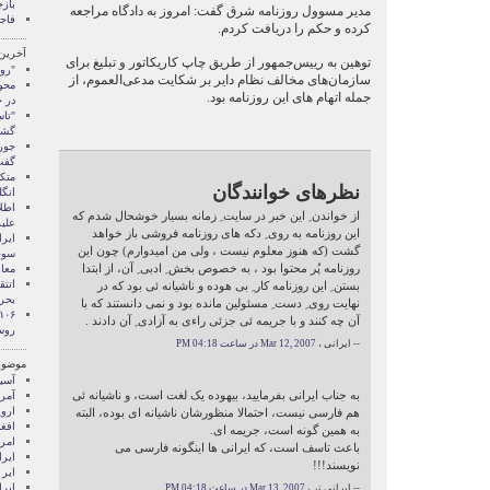
باز
مدیر مسوول روزنامه شرق گفت: امروز به دادگاه مراجعه
فاج
كرده و حكم را دريافت كردم.
آخرین
توهين به ریيس‌‏جمهور از طريق چاپ كاريكاتور و تبليغ برای
"روس
سازمان‌‏های مخالف نظام داير بر شكايت مدعی‌‏العموم، از
محو
جمله اتهام های این روزنامه بود.
در ج
"تا
گشو
جور
گفت
متک
نظرهای خوانندگان
انگل
اطل
از خواندن ِ این خبر در سایت ِ زمانه بسیار خوشحال شدم که
علی
این روزنامه به روی ِ دکه های روزنامه فروشی باز خواهد
ایر
گشت (که هنوز معلوم نیست ، ولی من امیدوارم) چون این
سوخ
روزنامه پُر محتوا بود ، به خصوص بخش ِ ادبی ِ آن، از ابتدا
معا
انتق
بستن ِ این روزنامه کار ِ بی هوده و ناشیانه ئی بود که در
بحر
نهایت روی ِ دست ِ مسئولین مانده بود و نمی دانستند که با
آن چه کنند و با جریمه ئی جزئی راءی به آزادی ِ آن دادند .
روس
-- ایرانی ،
Mar 12, 2007 در ساعت 04:18 PM
موضوع
آسيا
به جناب ایرانی بفرمایید، بیهوده یک لغت است، و ناشیانه ئی
آمری
اروپ
هم فارسی نیست، احتمالا منظورشان ناشیانه ای بوده، البته
افغ
به همین گونه است، جریمه ای.
امری
باعث تاسف است، که ایرانی ها اینگونه فارسی می
ايرا
نویسند!!!
ایر 
ایر
-- ایرانی تر ،
Mar 13, 2007 در ساعت 04:18 PM