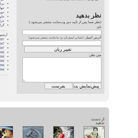
برن
جها
حوز
نظر بدهید
خاور
عرا
(نظر شما پس از تایید دبیر وب‌سایت منتشر می‌شود.)
گزا
نام:
آرشیو 
آدرس ایمیل:
(نشانی ایمیل‌تان نزد ما مانده، منتشر نمی‌شود)
007
2007
2007
006
متن نظر:
006
006
006
006
از دست
ندهید