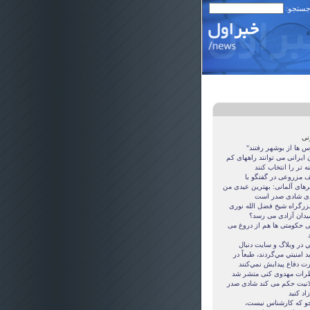
 جستجو:
نی
س ها از بوشهر رفتند"
 ايرانی می توانند راههای کم
ه تر را انتخاب کنند
ف مزروعی در گفتگو با
گرهای آلمانی: بهترین عیدی من
دی شادی صدر است
 بزرگراه شيخ فضل الله نوری
ميدان آزادی می رسد؟
ی حکومتی ها هم از دروغ می
د
ي در وبلاگ و سايت دنبال
د امنيتي مي‌گردند، طبعاً در
رت دفاع پيدايش نمي‌كنند
رات مهدوی كنی متشر شد
انيت حکم می کند شادی صدر
زاد کنيد
جو که کارشناس نیست،