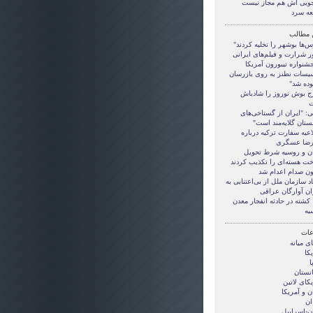
جویی اش هم مجاز نیست
عه سرد
 مطالب
‌ها بوشهر را تخلیه کردند"
ر شرارت و فیلم‌های ایرانی
شنواره تیبورون آمریکا
سیسات نطنز به روی بازرسان
ده شد"
ج بوش نوروز را شادباش
ی: "ایران از گستاخی‌های
ستان گلایه‌مند است"
اعیه سفارت ترکیه درباره
رضا عسگری
ان و روسیه شرط تحویل
ت هسته‌ای را تکذیب کردند
ون صدام اعدام شد
اد سازمان ملل از بی‌اعتنایی به
ان آوارگان عراقی
۱۰۶ کشته در حادثه انفجار معدن
یه
ات
ی ميانه
کا
ا
انستان
کای لاتین
ن و آمريکا
ان
ان-اسراییل