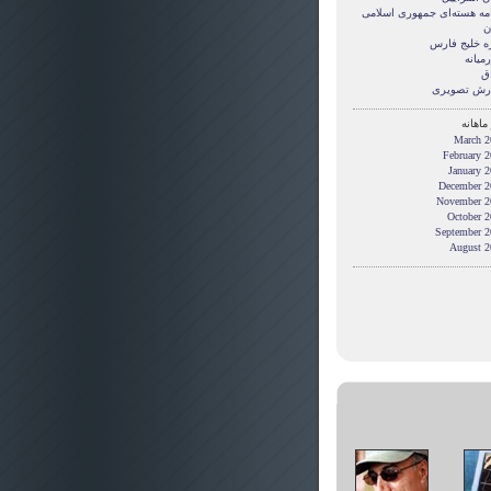
امه هسته‌ای جمهوری اسلامی
ن
ه خلیج فارس
میانه
ق
رش تصويری
ماهانه
March 2
February 
January 
December 2
November 2
October 2
September 2
August 2