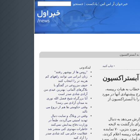
خبرخوان آر اس اس
|
پادکست
| جستجو:
• چاپ کنید
لینکدونی
"روس ها از بوشهر رفتند"
زنان ايرانی می توانند راههای کم
هزينه تر را انتخاب کنند
حنیف مزروعی در گفتگو با
ای خطاب به هیات رییسه،
بلاگرهای آلمانی: بهترین عیدی من
 پیشنهادی آنها در مورد
آزادی شادی صدر است
آيا بزرگراه شيخ فضل الله نوری
ا با آبستراکسیون از
به ميدان آزادی می رسد؟
وقتی حکومتی ها هم از دروغ می
نالند
وقتي در وبلاگ و سايت دنبال
ارش می‌دهد به دنبال
تهديد امنيتي مي‌گردند، طبعاً در
ای بازگشت به لایحه
وزارت دفاع پيدايش نمي‌كنند
دولت در مورد بند "و" تبصره ۱۳ در مورد بنزین، ۷۰ نماینده
خاطرات مهدوی كنی متشر شد
عقلانيت حکم می کند شادی صدر
هیات رییسه اعلام کردند،
را آزاد کنيد
 آنها در صحن علنی مورد