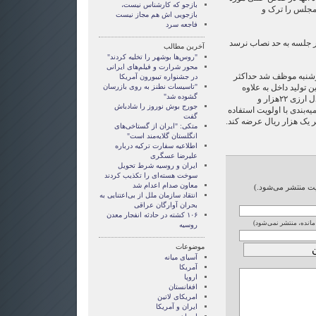
بازجو که کارشناس نیست،
مجلس را ترک و
بازجویی اش هم مجاز نیست
فاجعه سرد
ر جلسه به حد نصاب نرسد
آخرین مطالب
"روس‌ها بوشهر را تخلیه کردند"
محور شرارت و فیلم‌های ایرانی
رشنبه موظف شد حداکثر
در جشنواره تیبورون آمریکا
ی خردادماه سال ۱۳۸۶ بنزین تولید داخل به علاوه
"تاسیسات نطنز به روی بازرسان
گشوده شد"
بنزین وارداتی تا سقف یارانه‌ معادل ارزی ۲۲هزار و
جورج بوش نوروز را شادباش
میه‌بندی با اولویت استفاده
گفت
 یک هزار ریال عرضه کند.
متکی: "ایران از گستاخی‌های
انگلستان گلایه‌مند است"
اطلاعیه سفارت ترکیه درباره
علیرضا عسگری
ایران و روسیه شرط تحویل
سوخت هسته‌ای را تکذیب کردند
معاون صدام اعدام شد
ایت منتشر می‌شود.)
انتقاد سازمان ملل از بی‌اعتنایی به
بحران آوارگان عراقی
۱۰۶ کشته در حادثه انفجار معدن
 مانده، منتشر نمی‌شود)
روسیه
موضوعات
آسيای ميانه
آمریکا
اروپا
افغانستان
امریکای لاتین
ايران و آمريکا