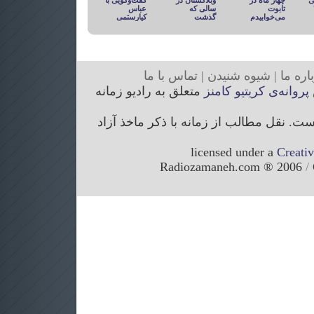
ی
چهار ماه در
وبلاگستان در
گفت‌وگویی با
تابوت
سالی که
عباس
می‌خوابیدم
گذشت
کیارستمی
ار
ه ما
|
شیوه
شنیدن
|
تما
س با ما
پروانه‌ی کریتیو کامنز
متعلق به رادیو زمانه
. نقل مطالب از زمانه با ذکر ماخذ آزاد
licensed under a
Creati
/