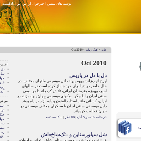
نوشته های پیشین
|
خبرخوان آر اس اس
|
پادکست
|
خانه
>
آهنگ زمانه
> Oct 2010
Oct 2010
آخرین
دل ب
شل 
دل با دل در پاریس
حوا
ایرج ادیب‌زاده: به‏هم پیوند دادن موسیقی ملت‏های مختلف، در
غرو
حال حاضر در دنیا برای خود جا باز کرده است.در سال‏های
روشن
اخیر، به‏ویژه هنرمندان ایرانی، تلاش کرده‏اند تا موسیقی
آرز
سنتی ایران را با دیگر سبک‏های موسیقی جهان پیوند بزنند.در
ایران، کسانی مانند استاد ذالفنون و داود آزاد در راه پیوند
موضوع
دادن موسیقی سنتی ایران با سبک‏های مختلف موسیقی در
است
تران
جهان فعالیت کرده‌اند.
جنگ
فرستاده شده در ۹ آبان
|
(0) نظر
|
لینک مستقیم
خوان
دست
دیس
رسا
شل سیلورستاین و «تک‌شاخ»اش
رق
فرشته مولوی: شهرت سیلورستاین شاعر، ترانه‌سراخوان،
روی