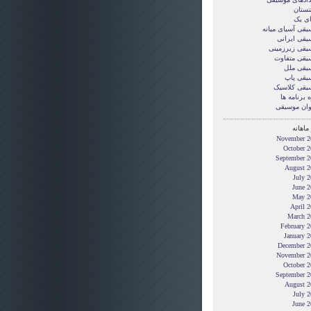
تستان
ای یک
یقی آسیای میانه
یقی ایرانی
یقی زیرزمینی
یقی متفاوت
یقی ملل
یقی پاپ
یقی کلاسیک
 برنامه ها
وان موسیقی
ماهانه
November 2
October 2
September 2
August 2
July 
June 2
May 2
April 
March 2
February 
January 
December 2
November 2
October 2
September 2
August 2
July 
June 2