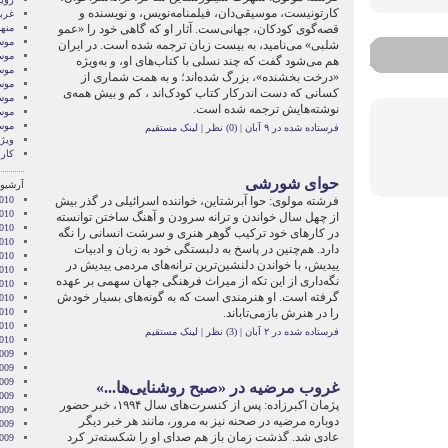
کارتونیست، موسیقی‌دان، فیلمنامه‌نویس، و نویسنده و
غرب
قصه‌گوی کودکان، جهانی‌ست. آثار او که گاهی خود را «عمو
منه
موس
شلبی» می‌نامید، به بیست زبان ترجمه شده است. در ایران
موس
هم می‌شود گفت که چند نسلی با کتاب‌های او، و به‌ویژه
موس
«درخت بخشنده»، بزرگ شده‌اند؛ و به همت شماری از
موس
کسانی که دست‌ اندرکار کتاب کودک‌‌اند ، کم و بیش همه‌ی
موس
نوشته‌هایش ترجمه شده است.
موس
موس
فرستاده شده در ۹ آبان
|
(0) نظر
|
لینک مستقیم
ویژه
کار
حوای شورشی
آرشیو 
فرشته مولوی: حوا آبرشتاین، خواننده اسرائیلی در گذر بیش
010
010
از چهل سال خواندن و ترانه‌ سرودن و آهنگ ساختن توانسته
010
در کارهای خود ترکیب گوهر هنری و سرشت انسانی را نگه
010
دارد. هم‌چنین در پاسخ به دلبستگی خود به زبان و ادبیات
2010
ییدیش، با خواندن دلنشین‌ترین ترانه‌های مردمی ییدیش در
010
نگه‌داری از این تکه از میراث فرهنگی جهان سهمی بر عهده
010
گرفته است. او هنرمندی‌ است که به گونه‌های بسیار خودش
2010
را در هنرش بازمی‌تاباند.
010
2010
فرستاده شده در ۲ آبان
|
(3) نظر
|
لینک مستقیم
2010
009
009
009
غروب مرضیه در «صبح روشنایی‌ها...»
009
پژمان اکبرزاده: پس از کنسرت‌های سال ۱۹۹۴، خبر حضور
009
دوباره مرضیه در صحنه نیز به مرور، مانند هر خبر دیگر
2009
عادی شد. گذشت زمان باز هم صدای او را شکسته‌تر کرد
009