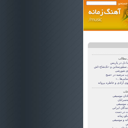
 جستجو:
 مطالب
ا دل در پاریس
سیلورستاین و «تک‌شاخ»اش
ی شورشی
ب مرضیه در «صبح
ایی‌ها...»
وی آزادی و خاطره پروانه
ات
ادان موسیقی
ه‌سرایان
 موسیقی
ندگان ایرانی
 در دست
کو زمانه
نه و موسیقی
ص
دادهای موسیقی