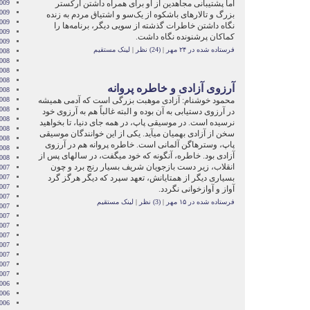
اما پشتیبانی‌ مجاهدین از او برای همراه داشتن ارکستر
009
2009
بزرگ و تالارهای باشکوه از یک‌سو و اشتیاق مردم به زنده
009
نگاه داشتن خاطرات گذشته از سویی دیگر، برنامه‌ها را
2009
کماکان پرشنونده نگاه داشت.
2009
فرستاده شده در ۲۴ مهر
|
(24) نظر
|
لینک مستقیم
008
008
008
008
آرزوی آزادی و خاطره پروانه
008
محمود خوشنام: آزادی موهبت بزرگی است که آدمی همیشه
2008
008
در آرزوی دستیابی به آن بوده و البته غالباً هم به آرزوی خود
008
نرسیده است. در موسیقی پاپ، در همه‏ جای دنیا، تا بخواهید
2008
سخن از آزادی به‏میان می‏آید. یکی از این خوانندگان موسیقی
008
پاپ، وسترهاگن آلمانی است. خاطره پروانه هم در آرزوی
2008
آزادی بود. خاطره، آن‏گونه که خود می‏گفت، در سال‏های پس از
2008
انقلاب، زیر دست بازجویان شریف بسیار رنج برد و چون
007
بسیاری دیگر از همتایانش، تعهد سپرد که دیگر هرگز گرد
007
007
آواز و آوازخوانی نگردد.
007
فرستاده شده در ۱۵ مهر
|
(3) نظر
|
لینک مستقیم
007
2007
007
007
2007
007
2007
2007
006
006
006