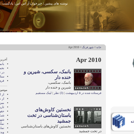
نوشته های پیشین
|
خبرخوان آر اس اس
|
پادکست
|
خانه
>
شهر فرنگ
> Apr 2010
Apr 2010
آخرین
بان
نخس
بانمک، سکسی، شیرین و
در 
خنده دار
ستا
فره
بانمک، سکسی،
شیرین و خنده دار
موضوع
فرستاده شده در ۵ اردیبهشت
|
(3) نظر
|
لینک مستقیم
از 
از ن
ببی
تاری
نخستین کاوش‌های
حقو
باستان‌شناسی در تخت
شبک
شهر
جمشید
نمآ
نخستین کاوش‌های باستان‌شناسی
نما
در تخت جمشید
ویدئ