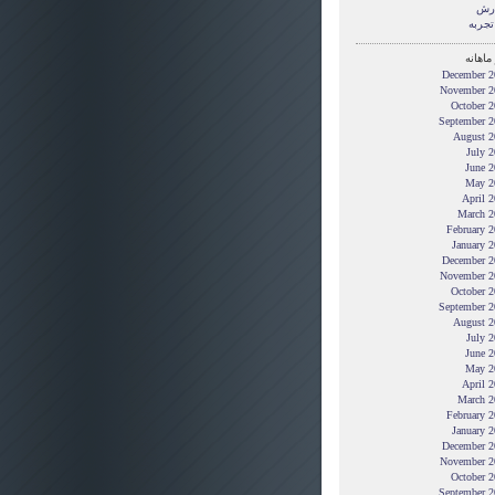
رش
تجربه
ماهانه
December 2
November 2
October 2
September 2
August 2
July 
June 2
May 2
April 
March 2
February 
January 
December 2
November 2
October 2
September 2
August 2
July 
June 2
May 2
April 
March 2
February 
January 
December 2
November 2
October 2
September 2