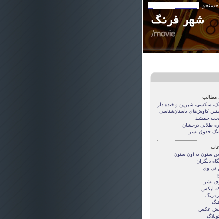
 جستجو:
 مطالب
مک، سکسی، شیرین و خنده دار
تین کاوش‌های باستان‌شناسی
تخت جمشید
ره طلایی درخشان
نگ حقوق بشر
ات
این ستون به اون ستون
گاه دیگران
ن تی وی
خ
ق بشر
ه ایکس
فرنگ
هنگ
یش عکس
وبلاگ