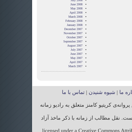
July 2008
June 2008
May 2008
April 2008
March 2008
February 2008
January 2008
December 2007
November 2007
October 2007
September 2007
August 2007
July 2007
June 2007
May 2007
April 2007
March 2007
اره ما
|
شیوه شنیدن
|
تماس با ما
انه‌ی کریتیو کامنز متعلق به رادیو زمانه
. نقل مطالب از زمانه با ذکر ماخذ آزاد
licensed under a Creative Commons Attr