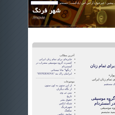
 پیشین
|
خبرخوان آر اس اس
|
پادکست
| جستجو:
آخرین مطالب
جایزه‌ای برای تمام زنان ایرانی
کنسرت گروه موسیقی مضراب در
برای تمام زنان
آمستردام
"رنگها" مانا نیستانی
ایرانیان راک بند "HYPERNOVA"
وار»
ی تمام زنان ایرانی
موضوعات
نک مستقیم
از این ستون به اون ستون
از نگاه دیگران
ببین تی وی
تاریخ
روه موسیقی
حقوق بشر
ر آمستردام
شبکه ایکس
شهرفرنگ
ه موسیقی
نمآهنگ
مید متبسم
نمایش عکس