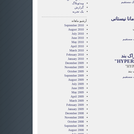
نک مستقیم
ویدئوبلاگ
گزارش
یک تجربه
انا نیستانی
آرشیو ماهانه
September 2010
August 2010
July 2010
June 2010
 مستقیم
May 2010
April 2010
March 2010
February 2010
راک بند
January 2010
December 2009
November 2009
 بند
October 2009
September 2009
 مستقیم
August 2009
July 2009
June 2009
May 2009
April 2009
March 2009
February 2009
January 2009
December 2008
November 2008
October 2008
September 2008
August 2008