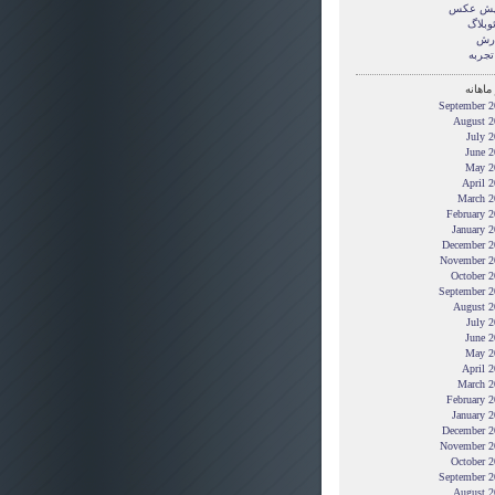
یش عکس
وبلاگ
رش
تجربه
ماهانه
September 2
August 2
July 
June 2
May 2
April 
March 2
February 
January 
December 2
November 2
October 2
September 2
August 2
July 
June 2
May 2
April 
March 2
February 
January 
December 2
November 2
October 2
September 2
August 2