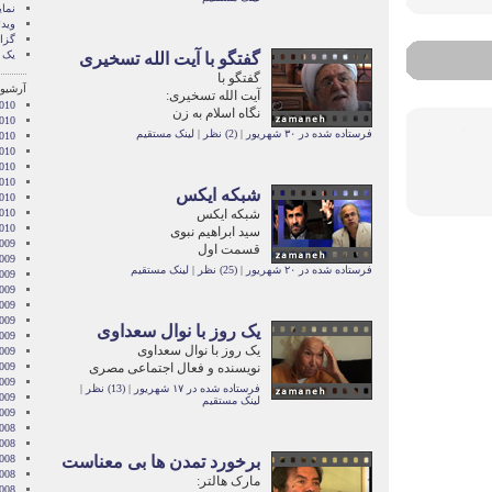
نما
ویدئ
گزا
یک 
گفتگو با آیت الله تسخیری
گفتگو با
آرشیو 
آیت الله تسخیری:
010
نگاه اسلام به زن
010
فرستاده شده در ۳۰ شهریور
|
(2) نظر
|
لینک مستقیم
2010
010
010
2010
شبکه ایکس
010
شبکه ایکس
2010
2010
سید ابراهیم نبوی
009
قسمت اول
009
فرستاده شده در ۲۰ شهریور
|
(25) نظر
|
لینک مستقیم
009
009
009
2009
یک روز با نوال سعداوی
009
یک روز با نوال سعداوی
009
نویسنده و فعال اجتماعی مصری
2009
009
فرستاده شده در ۱۷ شهریور
|
(13) نظر
|
2009
لینک مستقیم
2009
008
008
برخورد تمدن ها بی معناست
008
008
مارک هالتر:
008