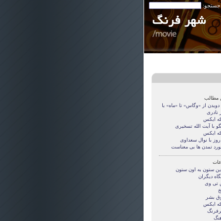
 جستجو:
 مطالب
 دویدن از «وگاس» تا «ماه» با
 نادری
ه ایکس
و با آیت الله تسخیری
ه ایکس
روز با نوال سعداوی
ورد تمدن ها بی معناست
ات
این ستون به اون ستون
گاه دیگران
ن تی وی
خ
ق بشر
ه ایکس
فرنگ
هنگ