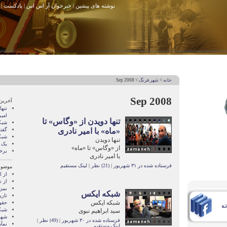
نوشته های پیشین
|
خبرخوان آر اس اس
|
پادکست
|
خانه
>
شهر فرنگ
> Sep 2008
Sep 2008
آخرین
تنها
امیر
تنها دویدن از «وگاس» تا
شبک
«ماه» با امیر نادری
گفتگ
شبک
تنها دویدن
یک 
از «وگاس» تا «ماه»
برخ
با امیر نادری
فرستاده شده در ۳۱ شهریور
|
(21) نظر
|
لینک مستقیم
موضوع
از 
از ن
ببی
شبکه ایکس
تاری
شبکه ایکس
حقو
شبک
سید ابراهیم نبوی
شهر
فرستاده شده در ۳۰ شهریور
|
(49) نظر
|
نمآ
لینک مستقیم