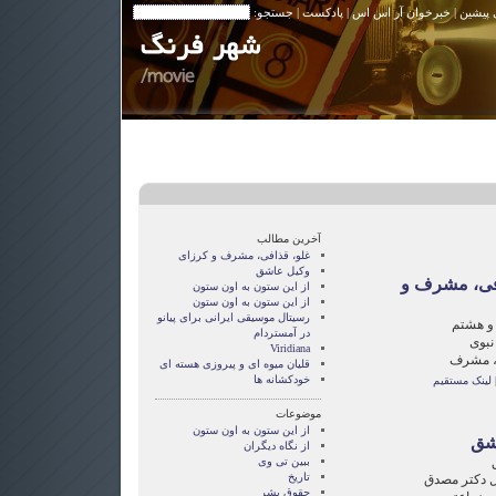
 پیشین
|
خبرخوان آر اس اس
|
پادکست
| جستجو:
آخرین مطالب
غلو، قذافی، مشرف و کرزای
وکیل عاشق
افی، مشرف و
از این ستون به اون ستون
از این ستون به اون ستون
رسیتال موسیقی ایرانی برای پیانو
 و هشتم
در آمستردام
نبوی
Viridiana
ی، مشرف
قلیان میوه ای و پیروزی هسته ای
خودکشانه ها
لینک مستقیم
موضوعات
از این ستون به اون ستون
شق
از نگاه دیگران
ببین تی وی
تاریخ
یل دکتر مصدق
حقوق بشر