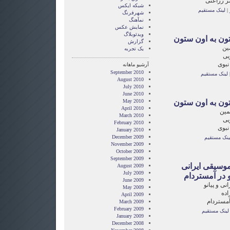
ر زراعتی
شبکه ایکس
|
لینک مستقیم
شهرفرنگ
نمآهنگ
نمایش عکس
ویدئوبلاگ
تون به اون ستون
گزارش
ین
یک تجربه
یی
نبوی
آرشیو ماهانه
September 2010
لینک مستقیم
August 2010
July 2010
June 2010
تون به اون ستون
May 2010
April 2010
مین
March 2010
یی
February 2010
نبوی
January 2010
December 2009
ینک مستقیم
November 2009
October 2009
September 2009
وسیقی ایرانی
August 2009
July 2009
و در آمستردام
June 2009
نی و پیانو
May 2009
اده
April 2009
آمستردام
March 2009
February 2009
لینک مستقیم
January 2009
December 2008