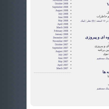
November 2008
October 2008
V
September 2008
August 2008
ل
July 2008
م خاطرات
June 2008
May 2008
اسفند
|
(0) نظر
|
لینک
April 2008
March 2008
February 2008
January 2008
وه ای و پیروزی
December 2007
November 2007
October 2007
ای و پیروزی
September 2007
ن برنامه
August 2007
نبوی
July 2007
June 2007
ینک مستقیم
May 2007
April 2007
March 2007
 ها
ا
ینک مستقیم