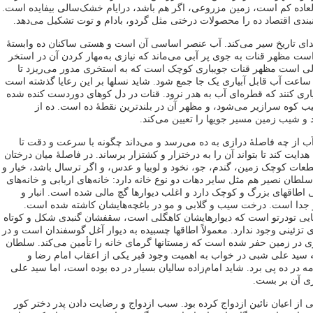
العاده کم است، زمین مزروعی، اگر هم باشد، درایام خشک‌سالی بیفایده است.
نبندی اقتصاد ده را محصولات درختی مثل گردو، بادام و توت تشکیل می‌دهد.
بتدای تاریخ سیر می‌کند. آب عنصر اساسی آن است و هستی ساکنان ده وابستۀ
ست مظهر قنات به جوی پر آبی می‌ماند که نیازی به‌مهار کردن آن در استخر
 است مظهر قنات جویباری کوچک است که به استخری مدور می‌ریزد تا
اعت آب قابل آبیاری یک جا جمع شود. شاید نسلها بر این رعایا گذشته است
بیاری کنند که قطره‌ای آب به ‌هدر نرود. قنات در دل کوهای دوردست کنده شده
ب کوه سرازیر می‌شود، و مظهر آن در بلندترین نقطۀ ده است. ده از
و شیب زمین مسیر جویها را تعیین می‌کند.
ب از چه فاصلۀ درازی به‌ ده می‌رسد و می‌داند چگونه با سرعت و دقت تا
یت کند تا بتواند آن را به درختزار و کشتزار برساند. در فاصلۀ میان درختان
 قطعات کوچک زمین، گندم، جو، نخود و لوبیا و عدس، و اگر ترسال باشد، خیار و
لطان نصیر هم مثل سایر دهات دو نوع خانه دارد: خانه‌های اربابی و خانه‌های
بی اطاقهای بزرگ و کوچک دارد و اغلب دیوارها گچ مالی شده است. انبار و
ر جدا است. درخت سیب و گلابی و مو در باغچه‌هایشان کاشته شده است.
هایی تودرتو است که دیوارهایشان کاهگلی است، سقفشان گنبدی شکل و کوتاه
 تزئینی وجود ندارد. معمولاً اطاقها چسبیده به ‌دیوار آغل گوسفندان است و در
ی در زمین حفر شده است که زمستانها گرمای خانه را تأمین می‌کند. سلطان
ه سید علی شبی در خواب به اهمیت وجود قبر یکی از اعقاب امام رضا و
 ده پی برد. شاید امام‌زاده سالیان بسیار در ده بوده است، اما سید علی
ی آن بر بست.
ی از اعیان نائین ازدواج کرده بود. سبب ازدواج و رضایت دادن پدر دختر کور