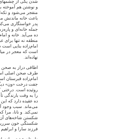
شدن یکی از چشمهای رب
و نوشتن هم آموخته بو
منفجر می‌شود و تکه‌ا
باعث خانه‌ ماندنش می
پدر خواستگاری می‌کند
جمله خانه‌ای و پاره‌
ده می‌آید. خانه و امام
منطقه نه تنها برای ع
امام‌زاده بنایی است
است که معجر در میان
نهاده‌اند.
اطاقی دراز به صحن 
طرف صحن اصلی است ک
امام‌زاده قبرستان ا
جفت درخت «ون» دیگری
روئیده است. درختی ک
را به وقت بارندگی تأم
ده عقیده دارد که ا
می‌ماند. سبب وجود آ
نمی‌‌کند. و نانا، مرا
شکستن شاخه‌های آن ب
شکستگی خون سرریز خو
فرزند سارا و ابراهیم