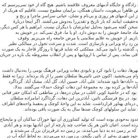
‌ زادگاه و جایگاه آدمهای معروف علاقمند باشیم. هیچ گاه از خود نمی‌پرسیم که
هراً بی‌هویت، داستان همگان، برایمان مطبوع نیست. غافلیم که هریک از
ز این آدمهای هر روزی و بی‌نام و نشان، حیاتی سراسر ماجرا و رنج و
‌حقیقت اینانند که بار تاریخ و تقدیررا به‌دوش می‌کشند. اگر اینجا دربارۀ
 سخن گفته می‌شود به‌دلیل تمایزشان با دیگران نیست. ابراهیم یا هر کس دیگر،
ضاد جامعۀ خویش را به‌ دوش دارد. او یا ما، فرق نمی‌‌کند. در خویش به
ازیم. از خویش به ‌علایم سلامتی یا مرض جامعه‌ راه می‌بریم. وقوف
ین رد راه ویرانی و بازسازی است. شدت و سرعت تحول در ممالکی نظیر
، گذشته را نابود می‌کند. مملکتی که شاید قرنها تا روزگار قاجار به ‌یک صورت
قی‌ بماند، پس از تماس با اروپاییها و پس از انقلاب مشروطه یک باره در جریان
، دهات را نابود کرد و نابودی دهات ویرانی فرهنگ بومی را به‌دنبال داشت
م می‌بخشید. اکنون حتی نائینی‌ها سلطان نصیر را از یاد برده‌اند. زیرا نه فقط
آباد»ها نابود شده‌اند: علی آباد، حسین آباد، گل آباد، مشک آباد. گرداگرد
اد»ها پر کرده بود. به مجموعۀ این دهات کوچک «بندلا» می‌گفتند. بندلا،
 که در حاشیۀ کویر، اغلب در میان دره‌ها، در مناطقی که امکان حفر قناتی
د. در پنج فرسنگی نائین، آبادترین این دهات، گرداگرد امامزاده سلطان
 دره‌ای پهناور قرارداشت. شاید به‌ این واحۀ کوچک و به‌همۀ واحه‌های اطراف
د. شاید این سلولهای کوچک صدها سال به یک صورت باقی بوده‌اند.
ود به‌خودی بوده است که تولید کشاورزی آن تنها خوراک ساکنان آن و مایحتاج
رده است. اعیان نائین هر یک صاحب چند پارچه از این آبادیها بودند و هر آبادی
بر زمین ده به ‌دنیا می‌آمدند، بر زمین ده عرقریزان بزرگ می‌شدند و
ود شهری به‌غیر از نائین بگنجد، برزمین ده می‌مردند. به لحاظ آنکه آب در