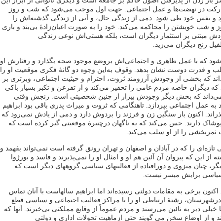
 باز زدن از پذیرفتن اصول حاکم بر جامعه است و دیگری ناتوانی از ابراز این
رکت در نهضت‌ها و عمل اجتماعی. جهت اول موجب می‌شود که شب و روز
خود و نفس خود طی شود. دمی از زندگی حال، و آنی از زندگی گذشته‌اش را
ز و شب خویشتن را محاکمه می‌کند. خود را به‌ صورت اعیان‌زادۀ بی‌بند و باری
وجودش مبتنی بر استثمار دیگران است، بلکه هستی‌اش نوعی زندگی
یل رنج دیگران می‌زید.
د که با عمل ظاهری و اجتماعی‌اش بروضع موجود صحه بگذارد و رفتارش او
ب و قدرت دوست نشان بدهد. وقوف به‌این وجوه دو گانۀ فکری موقعیت او را
اند که بخشی از وجودش آرزومند ثروت، احترام و حیثیت اجتماعی، وبرتری بر
که دیگران خاصه مردم عامی را تحقیر می‌کند و از تفرعن و تکبر بسیار باکی
 می‌داند که بخش دیگر وجودش بیزار از چنین شخصیتی است. رنجش وقتی
 به ‌عمل اجتماعی بپردازد. تاهنگامی که ثروت و میراث پدری باقی بود ابراهیم
اند. اکنون بار سنگین زن و فرزند را بردوش دارد و دمی از یادش نمی‌رود که
 پوشاک دارند. حس می‌کند که به ناگهان درچنبرۀ موقعیتی گیر کرده است که
 ثمربخشی را از او سلب می‌کند.
تازه‌ای را که در آبادان و اصفهان و تهران رونق گرفته است نمی‌تواند بفهمد و
 از این که پیروان آن آئین هم او و امثال او را نمی‌پذیرند و فاسد و بورژوا
گر، چنان منزوی و دورافتاده از فعالیتهای سیاسی گروههای دیگر است که
یاسی برایش میسر نیست.
نون برخی به مقامات دولتی رسیده‌اند اما ابراهیم سالهاست با آنان تماس
رشهرستان، رشتۀ ارتباطی او را با مراکز فعالیت اجتماعی و سیاسی قطع
خیلی دیر به نائین می‌رسند و مردم عموماً از وقایع مملکتی بی‌خبرند. آنها که
د و از اوضاع سخن می گویند حتی ازماهیت تحولات اداری و دولتی