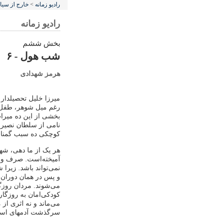
رادیو زمانه
>
خارج از سی
رادیو زمانه
بخش ششم
شب هول - ۶
هرمز شهدادی
میرزا خلیل تحصیلدار 
‌رغم میل شوهر، طفل ر
بخشی از این ده میرا
نامی از سلطان نصیر ب
کوچکی ده سبب گمنا
هر یک از ما دهی، شه
آمیخته‌است. صرف وجو
نمی‌تواند باشد. زیرا
و پس در همان دوران م
می‌شوند. مردان روزگا
کودکی‌امان به روزگار 
می‌ماند و نه اثری از 
سرگذشت آدمهای استثن