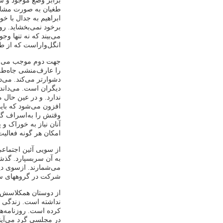
برابر وضع موجود و سر
طغیان به ‌صورت مشا
ابراهیم به ‌جدال با 
برخود نمی‌بخشاید. رو
می‌‌بیند که نه تنها 
انگل‌واراست که از طف
جهت دوم موجب می‌شو
را عارف‌منشی جاه‌طل
دشوارتر می‌کند. می‌د
دیگران است. می‌داند 
ندارد. و در عین حال
افزون می‌شود که باید
وقتش را به‌اسراف گذر
آنان نیاز به خوراک و
امکان هر گونه فعالیت
از سویی آئین اجتماعی 
به آن سربسپارد. گذشته
می‌شمارند. ازسوی دی
شرکت در گروههای س
از دوستان همکلاسش اک
نداشته است. زندگی د
کرده است. روزنامه‌ها 
در مجلسی گرد می‌آین