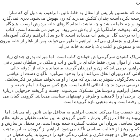
د.
 که نخستین ‌بار پس از انتقال به خانۀ نائین، ابراهیم، به ‌دلیل آن که سارا
ست نکرده‌است چندان کتکش می‌زند که زن بیهوش می‌شود. دیری نمی‌گذرد
. و چه حامله باشد و چه نباشد، انجام کارهای خانه بردوش اوست. هیچگاه
 برکه، به‌وقت حاملگی‌اش، از یادش نمی‌رود. ابراهیم می‌نشسته است، کتاب
 به درخت گل ابریشم آب می‌داده است. تا دو سال ابراهیم زندگی آسوده‌‌ای
نه‌داری و بچه‌داری می‌کند. ابراهیم تا ظهر می‌خوابد، پس از ناهار از خانه بیرون
و مدهوش و اغلب پاک باخته به خانه می‌آید.
و تریاک کشیدن سرگرمی‌اش خواندن کتاب است. اما میراث پدری چندان زیاد
، از اموال پدری فقط خانه‌ای در نائین و آب و ملکی در سلطان نصیر باقی
اهیم، درمی‌یابد که زن و فرزندان گرسنه مانده‌اند و خانه از آذوقه خالی
ی که درتهران اتفاق می‌افتد او را به‌خود می‌آورد. ناگهان دست از عیاشی
 به‌دگرگونی شوهر پی‌می‌برد که مرد از او می‌خواهد بیشتر در فکرسلامتی
رستی نمی‌داند چه اتفاقی افتاده است. هیچ کس نمی‌داند. امام جمعه و
 محفل ابراهیم و دوستانش مشکوک می‌شوند. جسته و گریخته حرفهایی دربارۀ
. برخی او را لامذهب و طرفدار نهضتهای سیاسی می‌دانند. گروهی گمان می
درش رفته است و به مذهبی تازه گرویده است.
ی حقیقت پیدا می‌کند. نخست ابراهیم به محافل بهایی نائین راه می‌یابد. اما
‌بیند به‌ خلاف روزگار پدرش، اکنون گرویدن به این مذهب طغیان برعلیه نظام
فوذ سیاسی پیروان این مذهب گسترده شده بوده‌ است. در محفل بر سازش و
کم و پرهیز از فعالیت سیاسی تأکید می‌شود. ابراهیم از گرویدن به ‌این مذهب
درعین‌ حال دو جهت فکری و عملی زندگی خود را درمی‌یابد: یکی طغیان در