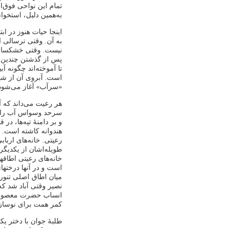
تمام این نواحی فوق‌
به‌همین دلیل، استخوا
اینجا حیات هنوز در ا
به آن. وقتی ترسالی ا
نیست. وقتی خشکسالی
پس از گذشتن چندین س
تا آموخته‌اند چگونه آ
است. آبروی آن از شی
«سرآب» آغاز می‌شود 
هر رعیت می‌داند که آ
سرحد وسواس آب را هدا
و بر دامنۀ تپه‌ها، در
هندوانه کاشته است. س
رعیتی. خانه‌های اربا
طویله‌اشان از یکدیگ
خانه‌های رعیتی اطاق
است و در آنها درختهای
میان اطاق اصلی تنور
نصیر وقتی آباد شد ک
انساب حضرت معصومه در
کمر همت برای نوساز
طلبۀ جوان با دختر یک