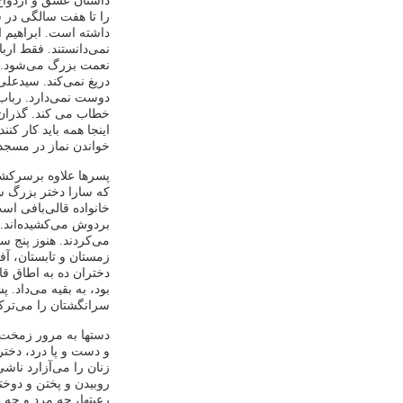
داستان عشق و ازدواج پ
را تا هفت سالگی در س
داشته است. ابراهیم از
نمی‌دانستند. فقط ارباب
نعمت بزرگ می‌شود. عم
دریغ نمی‌کند. سید‌عل
دوست نمی‌دارد. رباب خ
خطاب می کند. گذران 
اینجا همه باید کار کنن
خواندن نماز در مسجد
پسرها علاوه برسرکشی 
که سارا دختر بزرگ سید
خانواده قالی‌بافی اس
بردوش می‌کشیده‌اند. 
می‌کردند. هنوز پنج س
زمستان و تابستان، آف
دختران ده به ‌اطاق قا
بود، به بقیه می‌داد. 
سرانگشتان را می‌ترکا
دستها به مرور زمخت 
و دست و پا درد، دخترک
زنان را می‌آزارد ناش
روبیدن و پختن و دوخت
رعیتها، چه مرد و چه ز