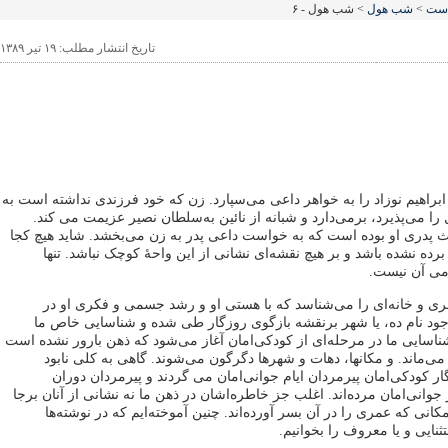
است
>
شب هول
> شب هول - ۶
تاریخ انتشار مطلب: ۱۹ تیر ۱۳۸۹
ابراهیم نوزاد را به خواهر داعی می‌سپارد. زن که خود فرزندی نداشته است به
ا می‌پذیرد، برمی‌دارد و شبانه از نائین به‌سلطان نصیر عزیمت می کند.
ث پدری او بوده است که به خواست داعی پدر به ‌زن می‌بخشد. شاید هیچ کجا
رده نشده باشد و بر هیچ نقشه‌ای نشانی از این واحۀ کوچک نباشد. تنها
می آن نیست.
ری و خانه‌ای را می‌شناسد که با هستی او و رشد جسمی و فکری او در
د نام ده، یا شهر برنقشه بازگوی روزگار طی شده و شناسایی خاص ما
 شناسایی ما در مرحله‌ای از کودکی‌امان آغاز می‌شود که ذهن بارور نشده است
ی‌ماند. و مکانها، دهات و شهرها دگرگون می‌شوند. گاهی به کلی نابود
ر کودکی‌امان پیرمردان ایام جوانی‌امان می گردند و پیرمردان دوران
جوانی‌امان مرده‌اند. اغلب جز خاطره‌اشان در ذهن ما نه نشانی از آنان برجا
مکانی که عمری را در آن بسر آورده‌اند. چنین آموخته‌ایم که در نوشته‌ها
ایی و یا معروف را بخوانیم.