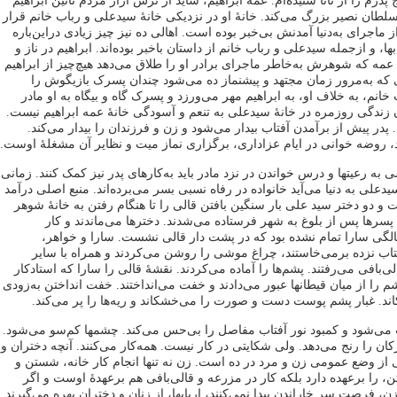
درم را از نانا شنیده‌ام. عمۀ ابراهیم، شاید از ترس آزار مردم نائین ابراهیم
لطان نصیر بزرگ می‌‌کند. خانۀ او در نزدیکی خانۀ سیدعلی و رباب خانم قرار
 ماجرای به‌دنیا آمدنش بی‌خبر بوده است. اهالی ده نیز چیز زیادی دراین‌باره
ها، و ازجمله سیدعلی و رباب خانم از داستان باخبر بوده‌اند. ابراهیم در ناز و
ه که شوهرش به‌خاطر ماجرای برادر او را طلاق می‌دهد هیچ‌چیز از ابراهیم
ی که به‌مرور زمان مجتهد و پیشنماز ده می‌شود چندان پسرک بازیگوش را
انم، به‌ خلاف او، به ابراهیم مهر می‌ورزد و پسرک گاه و بیگاه به ‌او مادر
زندگی روزمره در خانۀ سیدعلی به تنعم و آسودگی خانۀ عمه ابراهیم نیست.
د. پدر پیش از برآمدن آفتاب بیدار می‌شود و زن و فرزندان را بیدار می‌کند.
، روضه خوانی در ایام عزاداری، برگزاری نماز میت و نظایر آن مشغلۀ اوست.
به رعیتها و درس خواندن در نزد مادر باید به‌کارهای پدر نیز کمک کنند. زمانی
علی به‌ دنیا می‌آید خانواده در رفاه نسبی بسر می‌برده‌اند. منبع اصلی درآمد
ت و دو دختر سید علی بار سنگین بافتن قالی را تا هنگام رفتن به خانۀ شوهر
پسرها پس از بلوغ به شهر فرستاده می‌شدند. دخترها می‌ماندند و کار
الگی سارا تمام نشده بود که در پشت دار قالی نشست. سارا و خواهر،
تاب نزده برمی‌خاستند، چراغ موشی را روشن می‌کردند و همراه با سایر
لی‌بافی می‌رفتند. پشم‌ها را آماده می‌کردند. نقشۀ قالی را سارا که استادکار
پشم را از میان قیطانها عبور می‌دادند و خفت می‌انداختند. خفت انداختن به‌زودی
ند. غبار پشم پوست دست و صورت را می‌خشکاند و ریه‌ها را پر می‌کند.
می‌شود و کمبود نور آفتاب مفاصل را بی‌حس می‌کند. چشمها کم‌سو می‌شود.
ان را رنج می‌دهد. ولی شکایتی در کار نیست. همه‌کار می‌‌کنند. آنچه دختران و
ی از وضع عمومی زن و مرد در ده است. زن نه تنها انجام کار خانه، شستن و
ن، را برعهده دارد بلکه کار در مزرعه و قالی‌بافی هم برعهدۀ اوست و اگر
ن، فرصت سر خاراندن پیدا نمی‌‌کنند، اربابها، از زنان و دختران بهره می‌گیرند