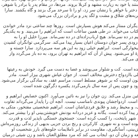
تند یا خود به زیارت مشهد و کربلا بروند. مردها، در مقام پدر یا برادر یا شوهر،
دختر یا خواهر یا زنشان سر زد، او را تا سرحد مرگ بزنند و گاه بکشند. سارا
ربه‌های شلاق و مشت و لگد پدر و برادران بزرگ می‌شود.
ز دیگران ممتاز می‌کند هوش بسیارش است. روزها چند ساعتی نزد مادر خواندن
تاب می‌خواند. در طی همین ساعات است که ابراهیم را می‌بیند. و به ‌یکدیگر
یم در ده نمی‌ماند. هیچ ارباب‌زاده‌ای در ده نمی‌ماند. میرزا خلیل او را به
زودی پسر جوان دوستان اعیان بسیار پیدا می‌کند. سرگرمی توانگران کشیدن
یخوارگی است. ابراهیم خیلی زود به‌ این هر سه می‌پردازد. سارا جسته و
 او می‌شنود. پیش از آن که ابراهیم به تهران برود، به ده باز می‌گردد واز
 می‌کند.
ده است. کت و شلوار می‌پوشد و عصا به‌ دست می‌ گیرد. خودش به رعیتها
ی باازدواج دخترش مخالف است. از جوان عیاش شهری بیزار است. مادر
ن اوست که بر شوهر مسلط است، مراسم عقد، به ‌سادگی برگزار می‌شود.
‌رود و چون پس از سه سال بازمی‌‌گردد یکسره دگرگون شده است.
ین منزل می‌کند. زن جوان را نیز به نائین می‌آورد. اکنون خصایص ابراهیم و
ه است. ازدواجشان پیوندی نامناسب نیست. آنچه آن را پایدار می‌گرداند تفاوت
یک، و محیط رشد و علایق فردی‌اشان است. ابراهیم شخصیتی مفتخور، متکی به‌
ر پیدا کرده است. یگانه و عزیز دردانه بودنش خویشتن‌بینی او را بیشتر می‌کند.
، شهر پایتخت، را کسب کرده است: جستجوی خستگی ناپذیر لذت و قدرت.
 بوده است و نه شهری. کارکردن و رنج بردن جزیی بدیهی از زندگی روزمره‌اش
‌بینی، آسانگیری، مقاومت در برابر ناملایمات جلوه‌های بارز شخصیت او
 و زمان آن دو، ایجاب می کند که مرد مطلق‌العنان باشد و زن شیئی درمیان