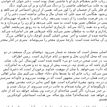
اب خانم به‌هنگام بازی او با چاشنی تفنگ بوده است. دختر جوان که خواندن
د به ‌علت بی‌احتیاطی چاشنی را بر دنگ می‌گذارد و بر آن می‌کوبد. دنگ
ی فلز یکی از چشمان او را کور می‌کند. همین از ارزش اجتماعی او می‌کاهد و
‌شود. هنگامی که سید علی که چندان مال و منالی نداشته است دختر را از
، پدر فرصت مناسب را از دست نمی‌دهد. رباب خانم را به‌ همراه جهیزیه‌ای از
زمینی در سلطان نصیر بوده است به سید علی می‌دهد و او زن را برمی‌دارد و به
‌زاده و ده، همه را آباد می‌کند. بازسازی امامزاده به‌ ده رونق می‌بخشد. اهالی
زاداری و عیادت به سلطان نصیر می‌آیند بلکه چیزهایی هم نذر امامزاده می‌کند.
 ساخته شده از خشت و آجر. صحن اصلی گنبدی کوچک دارد و اطاقی بزرگ
 آن ساخته شده است. پارچۀ سبزی معجر را می‌پوشاند. منبری در کنار معجر
اصلی متصل است که مسجد به‌ شمار می‌رود. دوفضای بزرگ مسقف در دو
ه محل گذاردن نخل و تجمع در ایام عزاداری است. زمین اطراف
ست. در جنب صحن درخت «و نی» کاشته شده است کهن‌سال. این یک، شاید،
 باشد که بر بلندی تپه، درست پیش از ورود به ده و تشرف به امام‌زاده،
ه «آب» نمی‌خواهد. یا چنان از موهبت خداوند برخوردار است که ذخیرۀ آبش
ین می‌کند. رباب خانم که ما بچه‌ها به‌او «نانا» خطاب می‌کنیم مثل سایر اهالی
ین درخت همان درخت سدر مشهور است که در بهشت می‌روید و جاودانه سرسبز
ن در ده، وجود مقبرۀ امام‌زاده است. هیچ کس به‌این درخت مقدس توهین
 که بازیگوشانه از خر پیاده شده‌ام به جانب درخت می‌روم، از نزدیک شدن و
ر حذر می‌دارد. اگر کسی شاخه‌ای از درخت ون بشکند خواهد دید که از جای
اهد شد. چندساله‌ام؟ شاید پنج ساله. من هدایت اسماعیلی کوچکترین
 هستم.