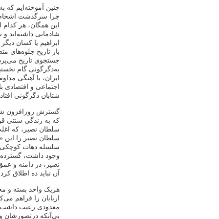
چنین آموخته‌ایم که به
چرا سرگذشت اشخاص ظا
این همگان، هر کدام ا
شادمانی داشته‌اند و به
ابراهیم یا کسان دیگر
بار تاریخ جلوه‌های مت
‌جستجوی تاریخ می‌پرد
به‌دگرگونی گام نخست
ایران، با آهنگی مداوم
اجتماعی و اقتصادی با
شتابان دگرگونی افتاد.
گسترش روزافزون شهرها
که به ‌زندگی سنتی قوا
سلطان نصیر، که اغلب «
سلطان نصیر را این «آب
سلسله دهات کوچکی بود
وجود داشت، گسترده بو
نصیر، در دامنه و عمق
آن نباید ده اطلاق کر
هریک واحد بسته و محد
اربابان را فراهم می‌ک
معدودی رعیت داشت که 
بی‌آنکه درتصورشان وج