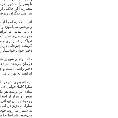
تا پسر را به‌شهر بفرس
مختارند اگر خلافی از 
نیز مثل دیگران زیرض
آنچه بالاخره او را ا
و نوشتن می‌آموزد و ک
دل می‌بندند. اما ابراه
مدرسه می‌فرستد. به‌
تریاک و قماربازی و م
گریخته چیزهایی دربارۀ
دختر جوان خواستگاری
حالا ابراهیم شهری ش
فرمان می‌دهد. سیدعل
دختر راضی است و چو
ابراهیم به تهران می
درخانۀ پدری‌اش در نائ
سارا کاملاً قوام یافت
بنیادی در تربیت هر 
نفس، و بیزار از اقتدا
روحیۀ جوانان تهرانی
سارا، نه‌عزیز دردانه
به ‌شمار می‌رود. خوش
می‌شود. شرایط جامعه