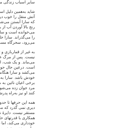
سایر اسباب زندگی مر
شاید به‌همین دلیل است
آتش منقل را خوب در
که سارا آبستن می‌شود
رنج بالا آوردن آب از
می‌خوانده است و سارا
را می‌گذراند. سارا خا
می‌رود، سحرگاه مست 
به غیر از قماربازی 
نیست. پس از مرگ عمه
می‌ماند. و یک شب، ابر
است. درعین حال حوادث
می‌کشد و سارا هنگامی
خودش باشد. سارا به د
برخی اعیان نائین به
مرد جوان زده می‌شود
کنند او نیز به‌راه پ
همه این حرفها تا حدود
دیری نمی‌ گذرد که می
مستقر نیست. دایرۀ ن
همکاری با قدرتهای حا
خودداری می‌کند، اما 