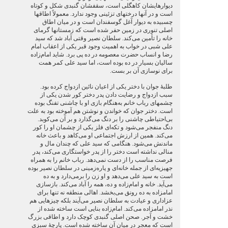
دیوارهایشان کاهگلی است، سقفشان گنبدی شکل و کوتاه
است و در آنها درختهای تزئینی وجود ندارد. معمولاً اطاقها
چسبیده به ‌دیوار آغل گوسفندان است و در میان اطاق
اصلی تنوری در زمین حفر شده است که زمستانها گرمای
خانه را تأمین می‌کند. سلطان نصیر وقتی آباد شد که سید
علی شبی در خواب به اهمیت وجود قبر یکی از اعقاب امام
رضا و انساب حضرت معصومه در ده پی برد. شاید امام‌زاده
سالیان بسیار در ده بوده است، اما سید علی کمر همت
برای نوسازی آن بر بست.
طلبۀ جوان با دختر یکی از اعیان نائین ازدواج کرده بود.
سبب ازدواج و رضایت دادن پدر دختر کور شدن یکی از
چشمهای رباب خانم به‌هنگام بازی او با چاشنی تفنگ بوده
است. دختر جوان که خواندن و نوشتن هم آموخته بود به ‌علت
بی‌احتیاطی چاشنی را بر دنگ می‌گذارد و بر آن می‌کوبد.
دنگ منفجر می‌شود و تکه‌ای فلز یکی از چشمان او را کور
می‌کند. همین از ارزش اجتماعی او می‌کاهد و باعث خانه‌
ماندنش می‌شود. هنگامی که سید علی که چندان مال و
منالی نداشته است دختر را از پدر خواستگاری می‌کند، پدر
فرصت مناسب را از دست نمی‌دهد. رباب خانم را به‌ همراه
جهیزیه‌ای از جمله خانه‌ای و پاره‌زمینی در سلطان نصیر بوده
است به سید علی می‌دهد و او زن را برمی‌دارد و به ده
می‌آید. خانه و امام‌زاده و ده، همه را آباد می‌کند. بازسازی
امامزاده به‌ ده رونق می‌بخشد. اهالی منطقه نه تنها برای
عزاداری و عیادت به سلطان نصیر می‌آیند بلکه چیزهایی هم
نذر امامزاده می‌کند. امام‌زاده بنایی است ساخته شده از
خشت و آجر. صحن اصلی گنبدی کوچک دارد و اطاقی بزرگ
است که معجر در میان آن ساخته شده است. پارچۀ سبزی