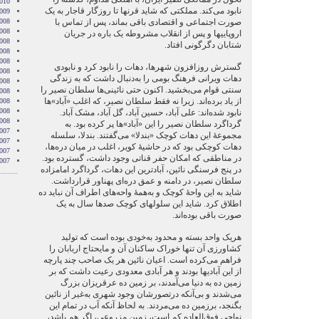
010
نابود می‌کند. مملکتی که شاید قرنها تا روزگار قاجار به ‌یک
009
صورت اجتماعی و اقتصادی باقی‌ بماند، پس از تماس با
008
008
اروپاییها و پس از انقلاب مشروطه یک باره در جریان
008
شتابان دگرگونی افتاد.
008
2008
گسترش روزافزون شهرها، دهات را نابود کرد و نابودی
008
دهات ویرانی فرهنگ بومی را به‌دنبال داشت که به ‌زندگی
008
سنتی قوام می‌بخشید. اکنون حتی نائینی‌ها سلطان نصیر را
2008
از یاد برده‌اند. زیرا نه فقط سلطان نصیر، که اغلب «آباد»ها
008
2008
نابود شده‌اند: علی آباد، حسین آباد، گل آباد، مشک آباد.
2008
گرداگرد سلطان نصیر را این «آباد»ها پر کرده بود. به
007
مجموعۀ این دهات کوچک «بندلا» می‌گفتند. بندلا، سلسله
007
دهات کوچکی بود که در حاشیۀ کویر، اغلب در میان دره‌ها،
007
در مناطقی که امکان حفر قناتی وجود داشت، گسترده بود.
007
در پنج فرسنگی نائین، آبادترین این دهات، گرداگرد امامزاده
سلطان نصیر، در دامنه و عمق دره‌ای پهناور قرارداشت.
شاید به‌ این واحۀ کوچک و به‌همۀ واحه‌های اطراف آن نباید ده
اطلاق کرد. شاید این سلولهای کوچک صدها سال به یک
صورت باقی بوده‌اند.
هریک واحد بسته و محدود به‌خودی بوده است که تولید
کشاورزی آن تنها خوراک ساکنان آن و مایحتاج اربابان را
فراهم می‌کرده است. اعیان نائین هر یک صاحب چند پارچه
از این آبادیها بودند و هر آبادی معدودی رعیت داشت که بر
زمین ده به ‌دنیا می‌آمدند، بر زمین ده عرقریزان بزرگ
می‌شدند و بی‌آنکه درتصورشان وجود شهری به‌غیر از نائین
بگنجد، برزمین ده می‌مردند. به لحاظ آنکه آب در تمام این
نواحی فوق‌العاده کم است، زمین مزروعی، اگر هم باشد،