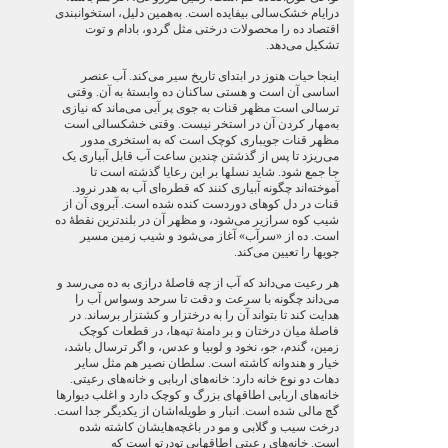
درایام خشک‌سالی بیفایده است. به‌همین دلیل، استخوانبندی
اقتصاد ده را محصولات درختی مثل گردو، بادام و توت
تشکیل می‌دهد.
اینجا حیات هنوز در ابتدای تاریخ سیر می‌کند. آب عنصر
اساسی آن است و هستی ساکنان ده وابستۀ به آن. وقتی
ترسالی است مظهر قنات به جوی پر آبی می‌ماند که نیازی
به‌مهار کردن آن در استخر نیست. وقتی خشکسالی است
مظهر قنات جویباری کوچک است که به استخری مدور
می‌ریزد تا پس از گذشتن چندین ساعت آب قابل آبیاری یک
جا جمع شود. شاید نسلها بر این رعایا گذشته است تا
آموخته‌اند چگونه آبیاری کنند که قطره‌ای آب به ‌هدر نرود.
قنات در دل کوهای دوردست کنده شده است. آبروی آن از
شیب کوه سرازیر می‌شود، و مظهر آن در بلندترین نقطۀ ده
است. ده از «سرآب» آغاز می‌شود و شیب زمین مسیر
جویها را تعیین می‌کند.
هر رعیت می‌داند که آب از چه فاصلۀ درازی به‌ ده می‌رسد و
می‌داند چگونه با سرعت و دقت تا سرحد وسواس آب را
هدایت کند تا بتواند آن را به درختزار و کشتزار برساند. در
فاصلۀ میان درختان و بر دامنۀ تپه‌ها، در قطعات کوچک
زمین، گندم، جو، نخود و لوبیا و عدس، و اگر ترسال باشد،
خیار و هندوانه کاشته است. سلطان نصیر هم مثل سایر
دهات دو نوع خانه دارد: خانه‌های اربابی و خانه‌های رعیتی.
خانه‌های اربابی اطاقهای بزرگ و کوچک دارد و اغلب دیوارها
گچ مالی شده است. انبار و طویله‌اشان از یکدیگر جدا است.
درخت سیب و گلابی و مو در باغچه‌هایشان کاشته شده
است. خانه‌های رعیتی اطاقهایی تودرتو است که