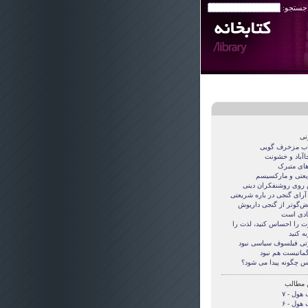
 جستجو:
نی
اب مزخرف گویی
جاآباد و خشونت
های متبرک
عتی و مارکسیسم
روی روشنفکران دینی
 آرای گنجی در باره شریعتی
قض‌گوتر از گنجی داريوش
دی است
ت را احساس کنید، لذت را
ه کنید
تی فيلسوف سياسی نبود
گماتيست هم نبود
س چگونه پيدا می شود؟
 مطالب
هول - ۷
هول - ۶