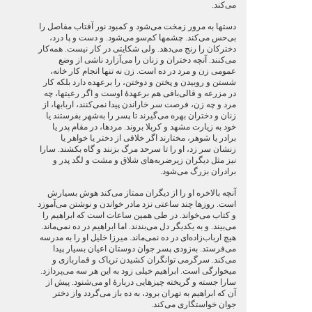
می‌کند.
دستها به مرور زمخت می‌شود و کمبود نور آفتاب مفاصل را
بی‌حس می‌کند. چشمها کم‌سو می‌شود. و دست و پا درد،
دخترکان را رنج می‌دهد. ولی شکایتی در کار نیست. همه‌کار
می‌‌کنند. آنچه دختران و زنان را می‌آزارد ناشی از وضع
عمومی زن و مرد در ده است. زن نه تنها انجام کار خانه،
شستن و روبیدن و پختن و دوختن، را برعهده دارد بلکه کار
در مزرعه و قالی‌بافی هم برعهدۀ اوست و اگر رعیتها، چه
مرد و چه زن، فرصت سر خاراندن پیدا نمی‌‌کنند، اربابها، از
زنان و دختران بهره می‌گیرند تا پسر را به‌شهر بفرستند یا
خود به زیارت مشهد و کربلا بروند. مردها، در مقام پدر یا
برادر یا شوهر، مختارند اگر خلافی از دختر یا خواهر یا
زنشان سر زد، او را تا سرحد مرگ بزنند و گاه بکشند. سارا
نیز مثل دیگران زیرضربه‌های شلاق و مشت و لگد پدر و
برادران بزرگ می‌شود.
آنچه بالاخره او را از دیگران ممتاز می‌کند هوش بسیارش
است. روزها چند ساعتی نزد مادر خواندن و نوشتن می‌آموزد
و کتاب می‌خواند. در طی همین ساعات است که ابراهیم را
می‌بیند. و به ‌یکدیگر دل می‌بندند. اما ابراهیم در ده نمی‌ماند.
هیچ ارباب‌زاده‌ای در ده نمی‌ماند. میرزا خلیل او را به مدرسه
می‌فرستد. به‌زودی پسر جوان دوستان اعیان بسیار پیدا
می‌کند. سرگرمی توانگران کشیدن تریاک و قماربازی و
میخوارگی است. ابراهیم خیلی زود به‌ این هر سه می‌پردازد.
سارا جسته و گریخته چیزهایی دربارۀ او می‌شنود. پیش از
آن که ابراهیم به تهران برود، به ده باز می‌گردد واز دختر
جوان خواستگاری می‌کند.