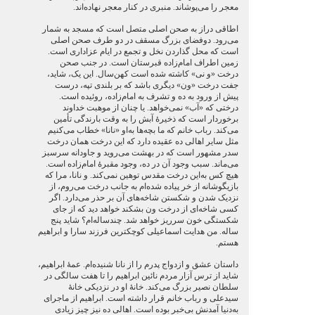
معجر را می‌پوشاند. منبری در کنار معجر نهاده‌اند.
اطاقی دراز به صحن اصلی متصل است که مسجد به‌ شمار
می‌رود. دوفضای بزرگ مسقف در دو طرف صحن اصلی
است که محل گذاردن نخل و تجمع در ایام عزاداری است.
زمین اطراف امام‌زاده قبرستان است. در جنب صحن
درخت «و نی» کاشته شده است کهن‌سال. این یک، شاید،
جفت درخت «ون» دیگری باشد که بر بلندی تپه، درست
پیش از ورود به ده و تشرف به امام‌زاده، روئیده است.
درختی که «آب» نمی‌خواهد. یا چنان از موهبت خداوند
برخوردار است که ذخیرۀ آبش را به وقت بارندگی تأمین
می‌کند. رباب خانم که ما بچه‌ها به‌او «نانا» خطاب می‌کنیم
مثل سایر اهالی ده عقیده دارد که این درخت همان درخت
سدر مشهور است که در بهشت می‌روید و جاودانه سرسبز
می‌ماند. سبب وجود آن در ده، وجود مقبرۀ امام‌زاده است.
هیچ کس به‌این درخت مقدس توهین نمی‌‌کند. و نانا، مرا که
بازیگوشانه از خر پیاده شده‌ام به جانب درخت می‌روم، از
نزدیک شدن و شکستن شاخه‌های آن بر حذر می‌دارد. اگر
کسی شاخه‌ای از درخت ون بشکند خواهد دید که از جای
شکستگی خون سرریز خواهد شد. چندساله‌ام؟ شاید پنج
ساله. من هدایت اسماعیلی کوچکترین فرزند سارا و ابراهیم
هستم.
داستان عشق و ازدواج پدرم را از نانا شنیده‌ام. عمۀ ابراهیم،
شاید از ترس آزار مردم نائین ابراهیم را تا هفت سالگی در
سلطان نصیر بزرگ می‌‌کند. خانۀ او در نزدیکی خانۀ
سیدعلی و رباب خانم قرار داشته است. ابراهیم از ماجرای
به‌دنیا آمدنش بی‌خبر بوده است. اهالی ده نیز چیز زیادی