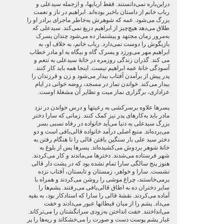
دراین‌باره نمی‌دانستند. فقط اربابها، و ازجمله سیدعلی و
رباب خانم از داستان باخبر بوده‌اند. ابراهیم در ناز و نعمت
بزرگ می‌شود. عمه که شوهرش به‌خاطر ماجرای برادر او را
طلاق می‌دهد هیچ‌چیز از ابراهیم دریغ نمی‌کند. سید‌علی که
به‌مرور زمان مجتهد و پیشنماز ده می‌شود چندان پسرک
بازیگوش را دوست نمی‌دارد. رباب خانم، به‌ خلاف او، به
ابراهیم مهر می‌ورزد و پسرک گاه و بیگاه به ‌او مادر خطاب
می کند. گذران زندگی روزمره در خانۀ سیدعلی به تنعم و
آسودگی خانۀ عمه ابراهیم نیست. اینجا همه باید کار کنند.
پدر پیش از برآمدن آفتاب بیدار می‌شود و زن و فرزندان را
بیدار می‌کند. خواندن نماز در مسجد، روضه خوانی در ایام
عزاداری، برگزاری نماز میت و نظایر آن مشغلۀ اوست.
پسرها علاوه برسرکشی به رعیتها و درس خواندن در نزد
مادر باید به‌کارهای پدر نیز کمک کنند. زمانی که سارا دختر
بزرگ سیدعلی به‌ دنیا می‌آید خانواده در رفاه نسبی بسر
می‌برده‌اند. منبع اصلی درآمد خانواده قالی‌بافی است و دو
دختر سید علی بار سنگین بافتن قالی را تا هنگام رفتن به
خانۀ شوهر بردوش می‌کشیده‌اند. پسرها پس از بلوغ به
شهر فرستاده می‌شدند. دخترها می‌ماندند و کار می‌کردند.
هنوز پنج سالگی سارا تمام نشده بود که در پشت دار قالی
نشست. سارا و خواهر، زمستان و تابستان، آفتاب نزده
برمی‌خاستند، چراغ موشی را روشن می‌کردند و همراه با
سایر دختران ده به ‌اطاق قالی‌بافی می‌رفتند. پشم‌ها را
آماده می‌کردند. نقشۀ قالی را سارا که استادکار بود، به بقیه
می‌داد. پشم را از میان قیطانها عبور می‌دادند و خفت
می‌انداختند. خفت انداختن به‌زودی سرانگشتان را می‌ترکاند.
غبار پشم پوست دست و صورت را می‌خشکاند و ریه‌ها را پر