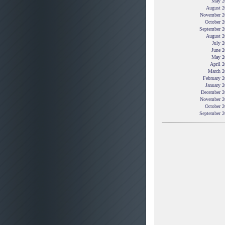
May 2
August 2
November 2
October 2
September 2
August 2
July 
June 2
May 2
April 
March 2
February 
January 
December 2
November 2
October 2
September 2