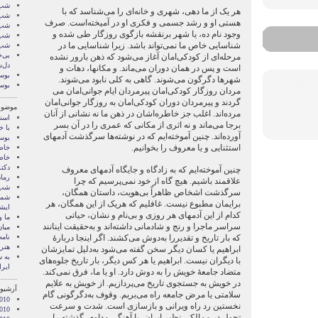
شب 
هر یک از ما دهی، شهری و خانه‌ای را می‌شناسد که با
شب 
هستی او و رشد جسمی و فکری او در آمیخته‌است. صرف
شب 
وجود نام ده، یا شهر برنقشه بازگوی روزگار طی شده و
شب 
شناسایی خاص ما نمی‌تواند باشد. زیرا شناسایی ما در
شب 
بی‌خ
مرحله‌ای از کودکی‌امان آغاز می‌شود که ذهن بارور نشده
دل‌
است و پس در همان دوران می‌ماند. و مکانها، دهات و
بوسه
شهرها دگرگون می‌شوند. گاهی به کلی نابود می‌شوند.
بوسه
مردان روزگار کودکی‌امان پیرمردان ایام جوانی‌امان می
گردند و پیرمردان دوران کودکی‌امان به روزگار جوانی‌امان
موضوع
مرده‌اند. اغلب جز خاطره‌اشان در ذهن ما نه نشانی از آنان
اسنا
برجا می‌ماند و نه اثری از مکانی که عمری را در آن بسر
با خ
آورده‌اند. چنین آموخته‌ایم که در نوشته‌ها سرگذشت آدمهای
بوس
استثنایی و یا معروف را بخوانیم.
خاط
خاط
دکت
چنین آموخته‌ایم که به‌ زادگاه و جایگاه آدمهای معروف
رمان
علاقمند باشیم. هیچ گاه از خود نمی‌پرسیم که چرا
شب 
سرگذشت اشخاص ظاهراً بی‌هویت، داستان همگان،
شما 
برایمان مطبوع نیست. غافلیم که هریک از این همگان، هر
ايشا
کدام از این آدمهای هر روزی و بی‌نام و نشان، حیاتی
ما 
سراسر ماجرا و رنج و شادمانی داشته‌اند و به‌حقیقت اینانند
میان
که بار تاریخ و تقدیررا به‌دوش می‌کشند. اگر اینجا دربارۀ
نامه
هنر 
ابراهیم یا کسان دیگر سخن گفته می‌شود به‌دلیل تمایزشان
‌به
با دیگران نیست. ابراهیم یا هر کس دیگر، بار تاریخ جلوه‌های
ایرا
متضاد جامعۀ خویش را به‌ دوش دارد. او یا ما، فرق نمی‌‌کند.
در خویش به ‌جستجوی تاریخ می‌پردازیم. از خویش به ‌علایم
آرشیو 
سلامتی یا مرض جامعه‌ راه می‌بریم. وقوف به‌دگرگونی گام
2010
نخستین رد راه ویرانی و بازسازی است. شدت و سرعت
010
تحول در ممالکی نظیر ایران، با آهنگی مداوم، گذشته را