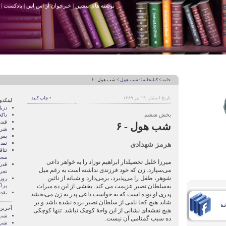
نوشته های پیشین
|
خبرخوان آر اس اس
|
پادکست
|
خانه
>
کتابخانه
>
شب هول
> شب هول - ۶
تاریخ انتشار: ۱۹ تیر ۱۳۸۹
• چاپ کنید
لینکدو
درب
بخش ششم
ناک
قند
شب هول - ۶
شری
پس 
هرمز شهدادی
نقد
تنا
سجا
میرزا خلیل تحصیلدار ابراهیم نوزاد را به خواهر داعی
قدر
می‌سپارد. زن که خود فرزندی نداشته است به ‌رغم میل
تجرب
شوهر، طفل را می‌پذیرد، برمی‌دارد و شبانه از نائین
رور
به‌سلطان نصیر عزیمت می کند. بخشی از این ده میراث
پرا
تقد
پدری او بوده است که به خواست داعی پدر به ‌زن می‌بخشد.
شاید هیچ کجا نامی از سلطان نصیر برده نشده باشد و بر
آخرین
هیچ نقشه‌ای نشانی از این واحۀ کوچک نباشد. تنها کوچکی
شب 
ده سبب گمنامی آن نیست.
شب 