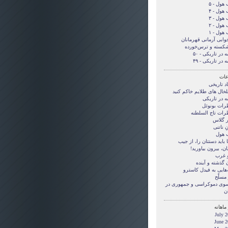
هول - ۵
هول - ۴
هول - ۳
هول - ۲
هول - ۱
وابی آرمانی قهرمانان
شکسته و ترس‌خورده
 در تاریکی - ۵۰
 در تاریکی - ۴۹
ات
د تاریخی
لخال های طلایم خاکم کنید
ه در تاریکی
رات بونوئل
رات تاج السلطنه
ر گلاس
ِ ناتنی
هول
بايد دستتان را، از جيب
ن، بيرون بياوريد!
و غرب
 گذشته و آینده
‌هایی به فیدل کاسترو
مسلّح
 سوی دموکراسی و جمهوری در
ن
ماهانه
July 
June 2