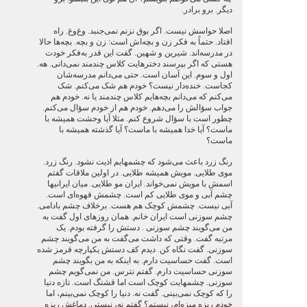
دیگر. برو برادر.
اصلا حواسش نیست. اگر بوق نزنم نمی‌جنبد. وغ‌وغ. راه
افتاد. حتماً به فکر زن و بچه‌اش است: زن و بچه. بچه‌ها حالا
در مدرسه‌اند. شیرین و شهین. گفت این قدر به‌فکر خودت
هستی که اگر بپرسند دخترهایت کلاس چندمند نمی‌دانی. هه.
اول و سوم. این آسان است. حتی می‌دانم مدرسه‌شان
کجاست. خنده‌دار نیست؟ خودم هم شک می‌کنم. شک
می‌کنم که می‌دانم بچه‌هایم کلاس چندمند یا نه. خودم هم
جواب سؤالش را می‌دهم. خودم هم از خودم سؤال می‌کنم.
چطور است با سؤال شروع کنم. مثلا آیا وحشت همیشه با
ماست؟ آیا خدا همیشه با ماست؟ آیا گذشته همیشه با
ماست؟
رنگ زرد باعث می‌شود که چشمهایم اذیت نشود. رنگ زرد.
موی طلایی. مویش همیشه طلایی. در اولین ملاقات گفتم
اسمش با مویش نمی‌خواند. ایران مو طلایی. میان ایرانیها
چشم آبی و موی طلایی کم است. چشمش قهوه‌ای است.
آبی نیست. چشمش کوچک هم هست. برخلاف چشم بادامی.
چشم سوزنی است ایران خانم. همان روزهای اول گفت به
من می‌گویند چشم سوزنی . دستش را گرفته بودم. یک
مرتبه گفت. وقتی که داشت می‌گفت به من می‌گویند چشم
سوزنی. گفت نگاه کن. دیدم کف دستش یکپارچه قرمز شده
است. گفت حساسیت دارم. به اینکه به من بگویند چشم
سوزنی حساسیت دارم. گفتم نترس. من نمی‌گویم چشم
سوزنی. چشمهایت کوچک است اما قشنگ است. تازه دنیا
را که کوچک نمی‌بینی. گفت نه. دنیا را کوچک نمی‌بینم، اما
خودم ریزه میزه‌ام، نیستم؟ گفتم نه، نیستی. دماغش ریزه