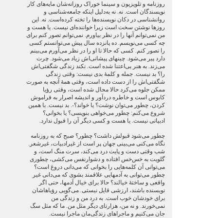
روزنامه و تلویزیون و سینما خوراک روزانه‌شان مایه‌های کار
نویسندگان است. نه. نه به‌دلیل اینکه جامعه‌شناسی و
روانشناسی در دکان نویسنده‌ها را تخته کرده‌است. نه. این
روزها نوشتن سخت است زیرا خواننده‌ای نیست. یا هست و
من نمی‌توانم آنها را در نظر بیاورم. نمی‌توانم تصور کنم برای
چه کسی می‌نویسم. ده پانزده سال پیش می‌توانستم کسی
را تصور کنم. کسی که حالا تا او را در نظر می‌آورم می‌بینم
دارد پیر می‌شود. چینهای پیشانی‌اش زیاد می‌شود. چرت
می‌زند. به هنر بی‌اعتنا شده است. نکند زندگی شگفتی‌اش
را؟ بد نیست. جمله و کلمۀ بدی نیست: وقتی زندگی
شگفتی‌اش را از دست داده است، وقتی همۀ آنچه به صورت
ممکن جلوه می‌کرد حالا محال شده است، وقتی رؤیا
کابوس است و خاطره دردآور و اندیشه اصرار به فراموش
کردن، چطور می‌توان نوشت؟ یا خواند؟-. بد نیست. با همین
شروع می‌کنم: چطور می‌خواهی بنویسی؟ یا بخوانی؟
ادبیاتی نیست. یا هست و کسی دیگر آن را قبول ندارد.
چطور می‌شود قبولش داشت؟ چطور؟ صبح که به روزنامه
نگاه می‌کنی می‌بینی جهان پر است از غیرادبیات، غیرشعر.
شب وقتی دست و پایت درد می‌کند، سرت منگ است، و
گلویت به خس‌خس افتاده و دشوارنفس می‌کشی، چطوری
می‌توانی آن کلمه‌هایی را بخوانی که می‌دانی دروغ است؟
چطور می‌توانی به آدمهایی علاقمند بشوی که می‌دانی غیر
واقعی و ساختۀ خیالند؟ حالا برای خیال آدمها، حتی اگر
نویسنده باشند، ارزشی قایل نیستی. می‌گویی رؤیاهاشان
برای خودشان خوب است. به درد من و زندگی من
نمی‌خورند. و نه من، هزارتای دیگر مثل من. ما که مثل سگ
جان می‌کنیم و ماجراهای زندگی‌مان ماجرا نیست.