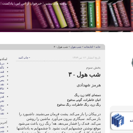
نوشته های پیشین
|
خبرخوان آر اس اس
|
پادکست
|
خانه
>
کتابخانه
>
شب هول
> شب هول - ۳
تاریخ انتشار: ۱۶ تیر ۱۳۸۹
• چاپ کنید
لینکدو
درب
بخش سوم
ناک
قند
شب هول - ۳
شری
پس 
هرمز شهدادی
نقد
تنا
سجا
دسته‌ای کاغذ زرد رنگ
قدر
انبان خاطرات، گونی مدفوع
تجرب
رنگ زرد، رنگ خاطرات، رنگ مدفوع
رور
پرا
تقد
در پیکان را باز می‌کند. پشت فرمان می‌نشیند. داشبورد را
باز می‌کند. سیگاری بیرون می‌آورد. ماشین را روشن
آخرین
می‌کند. فندک را فشار می‌دهد. هه! رنگ زرد باعث می‌شود
شب 
موقع نوشتن چشمهایم اذیت نشود. تا چشمهایم به یادداشتها
شب 