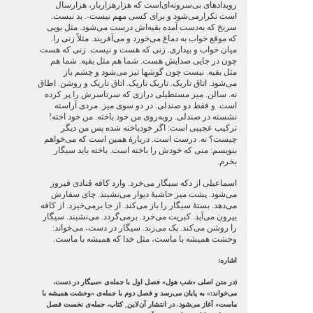
رویدادهای بی‌سروته‌ای‌است که هزارهزاربار، هزارسال
است تکرارمی‌شود و برای کسی مهم نیست-. بد نیست.
سرنخ که به‌دست آمده بقیه‌اش درست می‌شود. مثل بویی
که موقع خواب به دماغ می‌خورد و می‌آفریند. مثلاً زنی را.
میان خواب و بیداری. زنی که هست و نیست. زنی که هست
چون در جایی صدایش هست. شما هم مثل بقیه. شما هم
مثل بقیه. نیست چون گوشها تیز می‌شود و چشم باز
می‌شود. اتاق تاریک. تاریک تاریک. اتاق تاریک و روشن. اطاق
نه. سالن. میز مستطیلی درازی که سرتاسرش را پر کرده
است. و فقط دو صندلی. در دو سوی میز. مردی آراسته
نشسته در صندلی. روبه‌روی من خود باخته. من خود اخته!
ترکیب عجیبی است: اگر خودباخته شده پس من دیگر
چیست؟ نه. درست است. دربارۀ همین است که می‌خواهم
بنویسم: منی که خودش را باخته است. باخته باید سیگار
بخرم.
اسماعیلی از دکه سیگار می‌خرد. وارد کافه قنادی فیروز
می‌شود. پشت میز حاشیۀ دیوار می‌نشیند. چای سفارش
می‌دهد. بستۀ سیگار را باز می‌کند. از جا برمی‌خیزد. از کافه
بیرون می‌آید. کبریت می‌خرد. برمی‌گردد. می‌نشیند. سیگار
را روشن می‌کند. پک می‌زند. سیگار در دست، می‌خواند:
وحشت همیشه با ماست، مثل خدا که همیشه با ماست.
اشاره:
(در متن اصلی «شب هول» فصل اول با جمله‌ی «سیگار در دست،
می‌خواند:» به پایان می‌رسد و فصل دوم با جمله‌ی «وحشت همیشه با
ماست» آغاز می‌شود. در انتشار آن‌لاین ِ کتاب، جمله‌ی نخست فصل