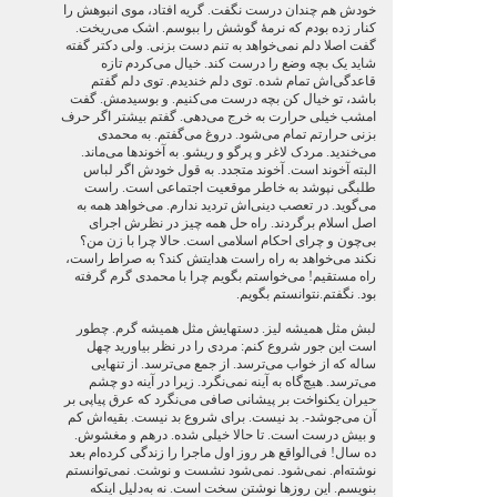
خودش هم چندان درست نگفت. گریه افتاد، موی انبوهش را
کنار زده بودم که نرمۀ گوشش را ببوسم. اشک می‌ریخت.
گفت اصلا دلم نمی‌خواهد به تنم دست بزنی. ولی دکتر گفته
شاید یک بچه وضع را درست کند. خیال می‌کردم تازه
قاعدگی‌اش تمام شده. توی دلم خندیدم. توی دلم گفتم
باشد، تو خیال کن بچه درست می‌کنیم. و بوسیدمش. گفت
امشب خیلی حرارت به خرج می‌دهی. گفتم بیشتر اگر حرف
بزنی حرارتم تمام می‌شود. دروغ می‌گفتم. به محمدی
می‌خندید. مردک لاغر و پرگو و ریشو. به آخوندها می‌ماند.
البته آخوند است. آخوند متجدد. به قول خودش اگر لباس
طلبگی نپوشد به خاطر موقعیت اجتماعی است. راست
می‌گوید. در تعصب دینی‌اش تردید ندارم. می‌خواهد همه به
اصل اسلام برگردند. راه حل همه چیز در نظرش اجرای
بی‌چون و چرای احکام اسلامی است. حالا چرا با زن من؟
نکند می‌خواهد به راه راست هدایتش کند؟ به صراط راست،
راه مستقیم! می‌خواستم بگویم چرا با محمدی گرم گرفته
بود. نگفتم.نتوانستم بگویم.
لبش مثل همیشه لیز. دستهایش مثل همیشه گرم. چطور
است این جور شروع کنم: مردی را در نظر بیاورید چهل
ساله که از خواب می‌ترسد. از جمع می‌ترسد. از تنهایی
می‌ترسد. هیچ‌گاه به آینه نمی‌نگرد. زیرا در آینه دو چشم
حیران یکنواخت بر پیشانی صافی می‌نگرد که عرق پیاپی بر
آن می‌جوشد-. بد نیست. برای شروع بد نیست. بقیه‌اش کم
و بیش درست است. تا حالا خیلی شده. درهم و مغشوش.
ده سال! فی‌الواقع هر روز اول ماجرا را زندگی کرده‌ام بعد
نوشته‌ام. نمی‌شود. نمی‌شود نشست و نوشت. نمی‌توانستم
بنویسم. این روزها نوشتن سخت است. نه به‌دلیل اینکه