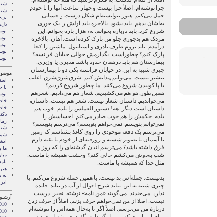
افتاد از کله‌ام گذشت. به فکرم نرسید که مثلاً چه نوشته‌ام.
شب 
چرا نوشته‌ام. اصلاً چرا بیست و چهار ساعت آنها را با خودم
شب 
حمل می‌کنم. هنوز نتوانسته‌ام شکل درست و حسابی
بی‌خ
به‌اشان بدهم. باید بشود. بالاخره باید اولش را یک جوری
دل‌
شروع کرد. باید دوباره بخوانم. نه، هزار باره بخوانم. این
بوسه
بوسه
مردک هم بدجوری جلو من پارک کرده است. آهان. بالاخره
بوسه
درآمدم. باید بروم طرف نادری و استانبول. ماشین را کجا
بوسه
پارک کنم؟ چطوراست. بگذارمش حوالی خیابان فرانسه؟
بوسه
بیمارستان هم باید درهمان حدود باشد. مدیری یا وزیری.
چیزی شبیه به این. در خیابان فرانسه یکی دو تا بیمارستان
موضوع
بیشتر نیست. می‌توانم پیدایش کنم. شرق‌شرق‌شرق. اغلب
اسنا
با پا کوبیدن شروع می‌کنند. ما چطور شروع کردیم؟
با خ
همین‌طور. هو هم می‌کشیدیم. شعار هم می‌دادیم. شعرهم
بوس
می‌خواندیم. داستان شعار نیست. شعر هم نیست. داستان،
خاط
خاط
داستان است دیگر. هه! دستور العملش را بلدم. خوب هم
دکت
بلدم. حکمش را هم خوب صادر می‌کنم. احساسش را
رمان
نمی‌توانم بنویسم. نمی‌خواهم بنویسم؟ می‌ترسم بنویسم؟
شب 
می‌ترسم یک دفعه موجودی را روی کاغذ بشناسم که زمین
شما 
تا آسمان با تصویر شسته و رورفته‌ای از خودم یا بقیه دارم
ايشا
فرق داشته باشد؟ می‌ترسم انبان گذشته‌ای را که روز و
ما 
شب به‌دوش می‌کشم خالی کنم؟ وحشت همیشه با ماست.
میان
نامه
مثل خدا که همیشه با ماست.
هنر 
‌به
بدنیست. جمله‌اش بد نیست. با همین جمله شروع می‌کنم. یا
ایرا
چیزی شبیه به این. نباید شرح احوال از آب در بیاید. فایده
ندارد. می‌خندند. می‌گویند «من نامه» نوشته. نخیر. درست
آرشیو 
نیست. اصلا از من نمی‌خواهم حرف بزنم. اصلاً از حرف زدن
2010
دربارۀ من می‌ترسم. اصلاً اگر تا به‌حال همه‌اش را ننوشته‌ام
010
برای این است که من را نگه دارم. گفت همیشه از خودت