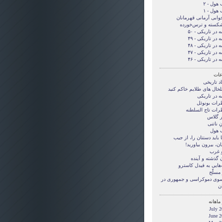
هول - ۲
هول - ۱
وابی آرمانی قهرمانان
شکسته و ترس‌خورده
 در تاریکی - ۵۰
 در تاریکی - ۴۹
 در تاریکی - ۴۸
 در تاریکی - ۴۷
 در تاریکی - ۴۶
ات
د تاریخی
لخال های طلایم خاکم کنید
ه در تاریکی
رات بونوئل
رات تاج السلطنه
ر گلاس
ِ ناتنی
هول
بايد دستتان را، از جيب
ن، بيرون بياوريد!
و غرب
 گذشته و آینده
‌هایی به فیدل کاسترو
مسلّح
 سوی دموکراسی و جمهوری در
ن
ماهانه
July 
June 2