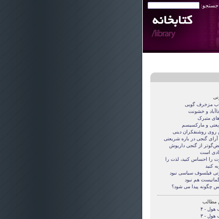
 جستجو:
نی
اب مزخرف گویی
جاآباد و خشونت
های متبرک
عتی و مارکسیسم
روی روشنفکران دینی
 آرای گنجی در باره شریعتی
قض‌گوتر از گنجی داريوش
دی است
ت را احساس کنید، لذت را
ه کنید
تی فيلسوف سياسی نبود
گماتيست هم نبود
س چگونه پيدا می شود؟
 مطالب
هول - ۴
هول - ۳