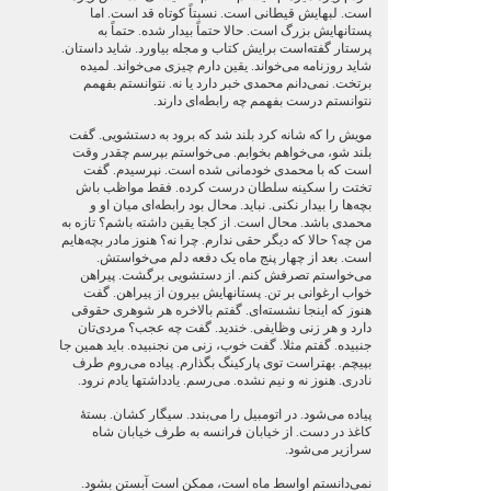
است. لبهایش قیطانی است. نسبتاً کوتاه قد است. اما
پستانهایش بزرگ است. حالا حتماً بیدار شده. حتماً به
پرستار گفته‌است برایش کتاب و مجله بیاورد. شاید داستان.
شاید روزنامه می‌خواند. یقین دارم چیزی می‌خواند. لمیده
برتخت. نمی‌دانم محمدی خبر دارد یا نه. نتوانستم بفهمم
نتوانستم درست بفهمم چه رابطه‌ای دارند.
مویش را که شانه کرد بلند شد که برود به دستشویی. گفت
بلند شو، می‌خواهم بخوابم. می‌خواستم بپرسم چقدر وقت
است که با محمدی خودمانی شده است. نپرسیدم. گفت
تختت را سکینه سلطان درست کرده. فقط مواظب باش
بچه‌ها را بیدار نکنی. نباید. محال بود رابطه‌ای میان او و
محمدی باشد. محال است. از کجا یقین داشته باشم؟ تازه به
من چه؟ حالا که دیگر حقی ندارم. چرا نه؟ هنوز مادر بچه‌هایم
است. بعد از چهار پنج ماه یک دفعه دلم می‌خواستش.
می‌خواستم تصرفش کنم. از دستشویی برگشت. پیراهن
خواب ارغوانی بر تن. پستانهایش بیرون از پیراهن. گفت
هنوز که اینجا نشسته‌ای. گفتم بالاخره هر شوهری حقوقی
دارد و هر زنی وظایفی. خندید. گفت چه عجب؟ مردی‌تان
جنبیده. گفتم مثلا. گفت خوب، زنی من نجنبیده. باید همین جا
بپیچم. بهتراست توی پارکینگ بگذارم. پیاده می‌روم طرف
نادری. هنوز نه و نیم نشده. می‌رسم. یادداشتها یادم نرود.
پیاده می‌شود. در اتومبیل را می‌بندد. سیگار کشان. بستۀ
کاغذ در دست. از خیابان فرانسه به طرف خیابان شاه
سرازیر می‌شود.
نمی‌دانستم اواسط ماه است، ممکن است آبستن بشود.