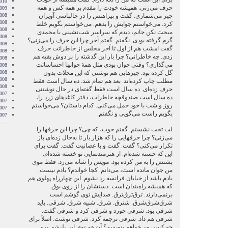
010
حرف می‌زنی. همیشه خودت را مقدم بر همه کس و همه
009
چیز می‌شماری. گفت و پیراهنش را در جالباسی آویزان
008
008
کرد. می‌خواستم جوابش را بدهم. می‌خواستم بگویم خلط
008
مبحث نکن جانم، دیدم که سراسر شب‌نشینی با محمدی
008
گرم گرفته بودی. نگفتم. گفتم آخر چرا این حرف را می‌زنی؟
2008
گفت امشب هم از اول تا آخر مجلس از خاطراتت حرف
008
زدی. چه خاطراتی؟ چرا بار این گذشته را بر دوش بقیه هم
008
می‌گذاری؟ وقتی جوان بودی مثل همۀ جوانها احساساتت
2008
گل کرده بود. چیزهایی هم نوشتی که این مجلات بدون
008
2008
مطلب چاپ کرده‌اند. بعد هم تمام شد. ده سال است فقط
2008
حرف زده‌ای. ده سال است فقط گفته‌ای در حال نوشتنی.
007
ده سال است صندوقچه خاطرات، دفتر کاغذهای زرد را،
007
روز و شب با خود حمل می‌کنی. کدام داستان؟ می‌خواستم
007
بگویم راست می‌گویی و نگفتم.
007
لب تخت نشستم. گفتم خوب، که چی؟ چرا این حرفها را
می‌زنی؟ چرا حرفهایی را که هزار بار تا به‌حال زده‌ای باز
تکرار می‌کنی؟ گفت. گفت و با عصانیت گفت. گفت برای
این که خسته شده‌ام. از هنرمندنمایی تو خسته شده‌ام.
پشتش را به من کرده بود. مویش را شانه می‌زد. فقط موی
من جوان مانده است، می‌دانم. کجا خواندم؟ یادم نیست.
یادم باشد از خیابان فرانسه رد نشوم. این چهارراه پهلوی هم
که همیشه راه‌بندان است. دستشان را از روی بوق
برنمی‌دارند. ترق‌ترق‌ترق. صدایش توی گوشم است.
شرق‌شرق‌شرق. شترق. شرق. شبیه شرق. شرقی. باید
شرقی بود. شرقی خورد و شرقی کرد و شرقی گفت.
شرقی هم داد. شرقی ترجمه کرد. شرقی نوشت. اصلاً برای
چه کسی می‌خواهم بنویسم؟ آن هم توی این بلبشو. برو