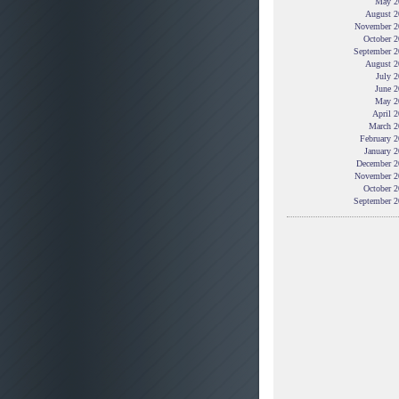
May 2
August 2
November 2
October 2
September 2
August 2
July 
June 2
May 2
April 
March 2
February 
January 
December 2
November 2
October 2
September 2