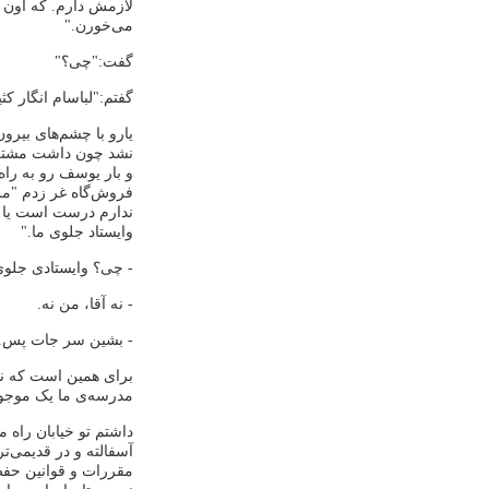
لازمش دارم. که اون 
می‌خورن."
گفت:"چی؟"
گفتم:"لباسام انگار کث
یارو با چشم‌های بیر
نشد چون داشت مشتری د
و بار یوسف رو به را
فروش‌گاه غر زدم "مرت
ندارم درست است یا نه.
وایستاد جلوی ما."
- چی؟ وایستادی جلوی
- نه آقا، من نه.
- بشین سر جات پس. پو
برای همین است که ن
مدرسه‌ی ما یک موجود
داشتم تو خیابان راه
آسفالته و در قدیمی‌ت
مقررات و قوانین حفظ