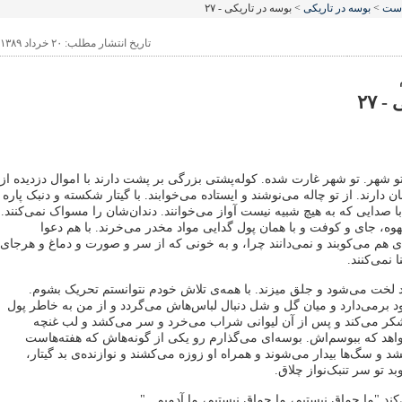
است
>
بوسه در تاریکی
> بوسه در تاریکی - ۲۷
تاریخ انتشار مطلب: ۲۰ خرداد ۱۳۸۹
 ۲۷
 تو شهر. تو شهر غارت شده. کوله‌پشتی بزرگی بر پشت دارند با اموال دزدیده از
دارند. از تو چاله می‌نوشند و ایستاده می‌خوابند. با گیتار شکسته و دنبک پاره
ا صدایی که به هیچ شبیه نیست آواز می‌خوانند. دندان‌شان را مسواک نمی‌کنند.
هوه، جای و کوفت و با همان پول گدایی مواد مخدر می‌خرند. با هم دعوا
‌ی هم می‌کوبند و نمی‌دانند چرا، و به خونی که از سر و صورت و دماغ و هرجای
 نمی‌کنند.
 لخت می‌شود و جلق میزند. با همه‌ی تلاش خودم نتوانستم تحریک بشوم.
 برمی‌دارد و میان گل و شل دنبال لباس‌هاش می‌گردد و از من به خاطر پول
شکر می‌کند و پس از آن لیوانی شراب می‌خرد و سر می‌کشد و لب غنچه
اهد که ببوسم‌اش. بوسه‌ای می‌گذارم رو یکی از گونه‌هاش که هفته‌هاست
 و سگ‌ها بیدار می‌شوند و همراه او زوزه می‌کشند و نوازنده‌ی بد گیتار،
د تو سر تنبک‌نواز چلاق.
ند "ما چماق نیستیم، ما چماق نیستیم، ما آدمیم..."