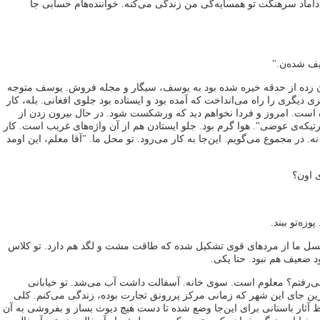
داماد سرهنگت تو همسایه‌گی من زندگی می‌کنه. خواننده‌هام حسابی جا
یف شده‌ن."
ون زده از حدقه خیره شده بود به یوسف، سیگار و مجله فروش. یوسف متوجه
یگری را راه می‌انداخت که آمده بود و ایستاده بود جلوی افغانی. بله، کار
ه است. امروز و فردا نخواهم دید که ورشکست شود. در حال بیرون زدن از
یکه‌ی عوضی". هوا گرم بود. جلو ایستادن هم از آن واژه‌های غریب است. کار
 در مجموع می‌گویم. این‌جا به کار می‌رود. تو محل ما. "آقا معلم، این اومد
 اون؟
زه‌تو ببند.
سل ما از مردهای قوی تشکیل شده که طاقت مشت و لگد هم دارد. تو کلاس
 ضعیف هم نبود. حتا یکی.
 می‌رفتم؟ معلوم است. سوی خانه. آسفالت داشت آب می‌شد. تو خیابانی
رین جای این شهر که زمانی مرکز پررونق تجارت بوده، زندگی می‌کنم. کلی
 آثار باستانی برای این‌جا وضع شده تا دست هیچ دیوث بساز و بفروشی به آن