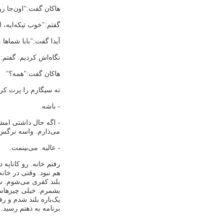
هاکان گفت:"اون‌جا رو
گفتم:"خوب تیکه‌ایه،
آیدا گفت:"بابا شماها 
نگاه‌اش کردیم. گفتم:
هاکان گفت:"همه؟"
ته سیگارم را پرت کر
- باشه.
- اگه حال داشتی امش
می‌ذارم. واسه نرگس
- عالیه. می‌بینمت.
رفتم خانه. رو کاناپه
هم نبود. وقتی در خا
بشمرم. خیلی چیزهاست 
یک‌باره بلند شدم و 
برنامه به ذهنم رسید.