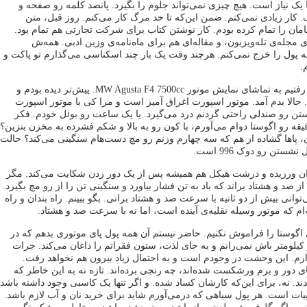
یک نیاز است. هیچ چیزی نمی‌تواند جلوم را بگیرد. پانصد کلمه رو صفحه و
کار زیادی نمی‌کنم. ضمن این‌که تا حد مرگ کار می‌کنم. روز قبل، متن
مان را تمام کرده بودم. کار نوشتن کتاب برای شرکت تجارتی هم تمام بود.
مجله‌ی تله‌ویزیون، و مقاله‌ای هم برای ماه‌نامه‌ی وزین ادبی. همه‌ش
 پول را خرج نمی‌کنم. هرچند وقت یک‌ بار چند اسکناسی می‌گذارم تو پاکت و
.
هفته‌ی پیش با نرگس رفتیم به تماشای نمایش موتور MW Agusta F4 7500cc. پیش‌تر دیده بودم و
حالا بدم آمد. موتور اسپورت اغراق آمیز است و مرا کی با موتور اسپورت
تن رو صندلی راحتی گردنم درد می‌گیرد. یا یک ساعت رو بوئل خودم. فکر
یقه رو اگوستا دوام می‌آورم، با کون رو به بالا و شکم فشرده به مخزن بنزین؟
، پاها گشاده از هم که سه چهارم وزنم رو مچ دست‌هام سنگینی می‌کند؟ حالت
ستن رو دوک 996 است.
ن ورزیده و درشت هیکل هم همیشه پس از یک دور زدن شکایت می‌کند. مگر
 صد و هشتاد براند که باد به تن فشار بیاورد و سنگینی تن را از رو مچ بگیرد.
وانی بیش از دو ثانیه با سرعت صد و هشتاد برانی. بگو ببینم. راه بندان و راه
‌ام که موتور وسیله نقلیه‌ی آینده است، اما نه با سرعت صد و هشتاد.
اگوستا را فراموش نکنیم. حاضر نیستم آن همه پول پای موتوری بدهم که در
کیلومتر باش نمی‌رانم و به جای لذت، ستون فقراتم را داغان می‌کند. جرات
رم. این وحشت در وجودم است و به احتمال زیاد بیرون هم نخواهد رفت.
های دور و برم ورشکست شده‌اند، چه رنجی برده‌اند. تازه نه به این خاطر که
د. نه، برای این‌که کارشان کساد شده. و اگر تنها یک کاسبی وجود داشته باشد
یات است. هر پول سیاهی که درمی‌آورم شاید برای خرید نان و آب لازم باشد.