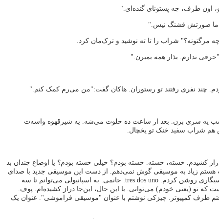
، اون طرف، چه پستونای گنده‌ای."
 اما صورتش قشنگ نیس."
چه مرگتونه؟" شراب را تا ته نوشید و ترک‌مان کرد.
"حرفی ندارم. بذار همه بمیرن."
دم. چند نفری رفتند تو رستوران. هاکان گفت:"من می‌رم کمک کنم."
ب یه سری بزن. بعد از ساعت ده خلوت می‌شه. یه شیرقهوه واسه‌ت
 هم شراب سفید خنک تو یخچال.
 دراز کشیدم. خسته، خسته. خسته بودم؟ خیلی خسته بودم؟ یا اوضاع چندان بد
نه هستم زیاد به موسیقی گوش نمی‌دهم. از دست این موسیقی جدید با صدای
بلند کفری می‌شوم. سیگاری روشن کردم. tres dos uno. جانمی. به اسپانیولی می‌توانم تا سه
که تو (یعنی خودم) می‌توانی. با این حال، این‌جا دراز کشیده‌ام. پوف.
رفتم طرف کمپیوتر. چیزکی نوشتم با عنوان "موسیقی فراموشی". عنوان یک