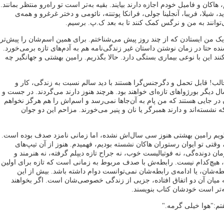
اکان و فامیل خودم اجازه دارند بیایند. بقیه به‌تر است تو راه‌رو منتظر بمانند.
یاید، شیلا، فریبا، آنجلینا جولی، فرانکا پوتنته، نائومی و دختر غرغرو و همه‌ی
وانند به من و نرگس کمک کنند تا به بعد ک.پ. برسیم.
دیک من ایستادن که از چند روز پیش می‌شناختم. برای همین اسم‌شان را پیش‌تر
نده حتا در زمان نوشتن داستان غیر زندگی‌نامه هم به آدم‌های تازه برمی‌خورد.
د این با نوعی بیماری بستگی دارد. حالا بگذریم. رامین بهشتی و جهانگیر چه
الب! قابل تحمل و دگرجنس‌گرا هستند با دید سالم نسبت به زندگی، کار و
 دیگر بورژواهای تازه‌ای خواهند بود. هرچند هنوز دارند می‌گردند. در جست و
 در جایی هستند که من پام به آن‌جاها نمی‌رسد و اسم‌اش را هم هرگز نخواهم
نشسته‌اند و دارند همبرگر یا نان و پنیر می‌خورند. مزاحم این دو جوان
یم رامین بهشتی هنوز سی سال‌اش نشده، اما زمانی نامزد صدف بوده است.
 وقتی تو ایوان رستوران هاکان نشسته بودیم، فهمیدم. هنوز از آن تیپ‌های
ان دونده‌گی، نه فوتبالیست خوب، نه جراح تازه دیپلم گرفته، نه هنرمند و
، هیچ‌کدام نیست. رابطه‌ش با صدف مربوط به زمانی است که تازه برای اولین
طه‌شان، یا ادامه‌ی رابطه‌شان نمی‌توانست دوام داشته باشد. بیش از این
 میان آن دو اتفاق افتاده، جزیی از زندگی خصوصی‌شان است. اگر بخواهند
ه‌تر است خودشان کتاب بنویسند.
فتم:"هوا خیلی گرمه."