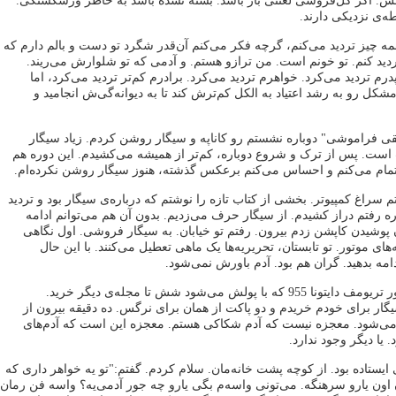
س. اگر گل‌فروشی لعنتی باز باشد. بسته نشده باشد به خاطر ورشکستگی.
طه‌ی نزدیکی دارند.
 چیز تردید می‌کنم، گرچه فکر می‌کنم آن‌قدر شگرد تو دست و بالم دارم که
ردید کنم. تو خونم است. من ترازو هستم. و آدمی که تو شلوارش می‌ریند.
درم تردید می‌کرد. خواهرم تردید می‌کرد. برادرم کم‌تر تردید می‌کرد، اما
ل رو به رشد اعتیاد به الکل کم‌ترش کند تا به دیوانه‌گی‌ش انجامید و
 فراموشی" دوباره نشستم رو کاناپه و سیگار روشن کردم. زیاد سیگار
است. پس از ترک و شروع دوباره، کم‌تر از همیشه می‌کشیدم. این دوره هم
 تمام می‌کنم و احساس می‌کنم برعکس گذشته، هنوز سیگار روشن نکرده‌ام.
م سراغ کمپیوتر. بخشی از کتاب تازه را نوشتم که درباره‌ی سیگار بود و تردید
ره رفتم دراز کشیدم. از سیگار حرف می‌زدیم. بدون آن هم می‌توانم ادامه
 پوشیدن کاپشن زدم بیرون. رفتم تو خیابان. به سیگار فروشی. اول نگاهی
های موتور. تو تابستان، تحریریه‌ها یک ماهی تعطیل می‌کنند. با این حال
دامه بدهید. گران هم بود. آدم باورش نمی‌شود.
مجله‌ای با عکس موتور تریومف دایتونا 955 که با پولش می‌شود شش تا مجله‌ی دیگر خرید.
ار برای خودم خریدم و دو پاکت از همان برای نرگس. ده دقیقه بیرون از
می‌شود. معجزه نیست که آدم شکاکی هستم. معجزه این است که آدم‌های
یا دیگر وجود ندارد.
ستاده بود. از کوچه پشت خانه‌مان. سلام کردم. گفتم:"تو یه خواهر داری که
ن یارو سرهنگه. می‌تونی واسه‌م بگی یارو چه جور آدمی‌یه؟ واسه فن رمان