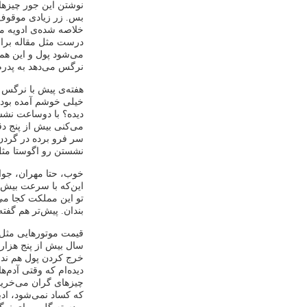
نوشتن این جور چیزها 
بس. زر زیادی موقوف. 
خلاصه شده‌ی ادویه ما
درست مثل مقاله برای 
می‌شود پول و این همه
نرگس می‌دهد به پدرم
خیلی خوشم آمده بود. 
دیده؟ با دوساعت نشس
می‌کنی بیش از پنج دق
سر فرو برده در گردن
نشستن رو اگوستا مثل نش
خوب، حتا مهران، جوا
این‌که با سرعت بیش از
تو این مملکت کجا می‌ت
بندان. پیش‌تر هم گفته
قیمت موتورهایی مثل 
سال بیش از پنج هزار 
خرج کردن پول هم ندا
دیده‌ام که وقتی آدم‌
چیزهای گران می‌خریدن
که کساد نمی‌شود، ادب