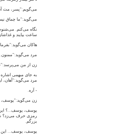
می‌گویم:"پسر، مث آدم
می‌گوید:"ما چماق نیست
نگاه می‌کنم. می‌شنو
ساعت بیایند و غذاشان 
هاکان می‌گوید:"بفرما
مرد می‌گوید:"ممنون."
زن از من می‌پرسد:"ش
به جای مبهمی اشاره ک
مرد می‌گوید:"آهان، 
- آره.
زن می‌گوید:"یوسف، بر
یوسف، یوسف...؟ این ن
رمزی حرف می‌زد؟ نه،
بزرگم.
یوسف، یوسف... این نا