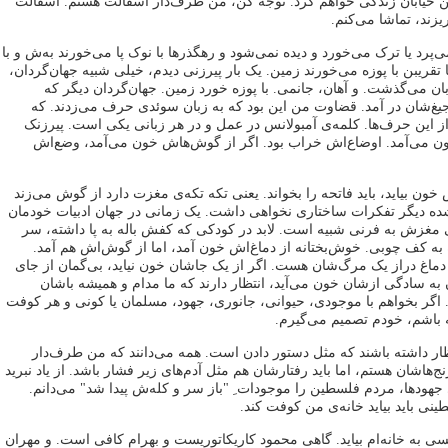
این خیابان زندگی خواهم کرد. توجه کن، من طرف‌دار آسفالت هستم. آسفالت
یزند، تماشا می‌کنم.
‌پرد یا ترک می‌خورد و دیده نمی‌شود و رهگذرها با نوک پا می‌خورند به‌ش و با
ا تقریبن با پوزه می‌خورند زمین. یک بار پیرزنی دیدم، خیلی شبیه جهان‌گردان،
ان می‌گذشت. و آهان، جانمی. با پوزه خورد زمین. جهان‌گردان دیگر که
جیغ‌شان در آمد. قضاوت من این بود که به زبان سوئدی حرف می‌زدند. که
از این حرف‌ها. کلمه‌ی آمبولانس در عمل و در هر زبانی یکی است. پیرزنک
ن می‌آمد. اوضاع‌اش خراب بود. اگر از گوش‌هاش خون می‌آمد، وضع‌اش
ن بیاید، باید فاتحه را بخواند. یعنی تکه تکه‌ی مغزت دارد از گوش می‌زند
شده دیگر تفکرات ساختاری نخواهی داشت. یک زمانی در جهان ادبیات خودمان
 مغزش به فرنی شبیه است. لابد در کودکی که کفش باله به پا داشته، سر
به کف چوبی. خوش‌بختانه از دماغ‌اش خون آمد، اما از گوش‌اش هم آمد.
ماغ دراز یک مرگ‌شان هست. اگر از یک جاشان خون نیاید، بی‌گمان از جای
به سادگی ازشان خون می‌آید، انتظار دارند که ما مدام و همیشه باشان
 اگر بخواهم با موجودی، حیوانی، جانوری، جهود، مسلمان یا کونی و هر کوفت
 باشم، خودم تصمیم می‌گیرم.
ار داشته باشند که مثل دستور دادن است. همه می‌دانند که من طرف‌دار
ج‌هاشان هستم، اما باید رفتارشان هم مثل آدم‌های زیر فشار باشد. از یاد نبرید
هودها، مردم فلسطین را موجودات ِ "باز سر و کله‌ش پیدا شد" می‌دانم.
ینی باید بیاید خانه‌ی من کوفت کند.
 به خانه‌ام بیاید. گاهی محمود کاریکاتوریست و بهرام کافی است. و مهران