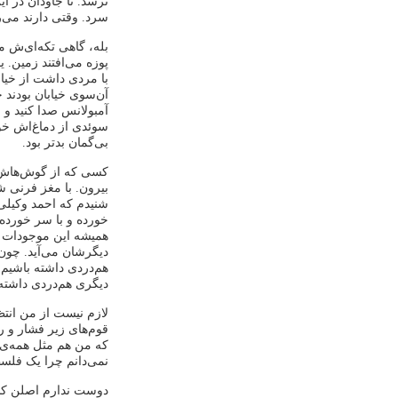
نرسد. تا جاودان در 
سرد. وقتی دارند می‌ر
بله، گاهی تکه‌ای‌ش می
پوزه می‌افتند زمین. ی
با مردی داشت از خیاب
آن‌سوی خیابان بودند 
آمبولانس صدا کنید و 
سوئدی از دماغ‌اش خو
بی‌گمان بدتر بود.
کسی که از گوش‌هاش خو
بیرون. با مغز فرنی 
شنیدم که احمد وکیلی
خورده و با سر خورده 
همیشه این موجودات د
دیگرشان می‌آید. چون 
هم‌دردی داشته باشیم.
دیگری هم‌دردی داشته
لازم نیست از من انتظ
قوم‌های زیر فشار و رن
که من هم مثل همه‌ی ج
نمی‌دانم چرا یک فلسط
دوست ندارم اصلن کسی