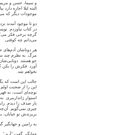
و سیما، حسن و مریم، ه
البته لیلا اجازه دارد ب
موجودات دیگر که می‌ت
دو تا موجود آمدند نز
در کتاب نیاوردم. نویس
گرچه برخی فکر می‌کنن
می‌دانم چه کوفتی.
هر دوتاشان آدم‌های ج
مرگ. به نظرم چند سال
جو هستند. دوتایی‌شان
آورد. فکرش را بکن که 
نخواهم شد.
جالب این است که بگو
این را از صحبت اولم،
نوچه‌ای است، نه قهرم
استوار ژاندارمری. نه
بار صدف را دیدم. راب
چیزی نمی‌گویم. آن‌چه
بریزندش تو خیابان، ب
به رامین و جهانگیر گ
جهانگیر گفت:"آره."