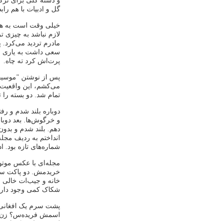
و دسته گلی برای نرگ
گل و ادبیات با هم راب
خیلی وقت است به همه
لازم نباشد به چیزی ت
مادرم تردید می‌کرد. پ
سعی داشت به یاری مشک
پرت‌اش کرد ته چاه.
پس از نوشتن "موسیقی
می‌کشم، این واقعیت 
تمام شد. دو بسته را
دوباره بلند شدم و رفت
و خرگوش‌ها. بعد دوبا
دهم. بلند شدم و بدون
انداختم به ردیف مجله‌
شماره‌های تازه بود. ا
خریدمش. دو پاکت سیگ
خانه و جیب‌ات خالی 
شکاک کمی وجود دارد. 
پشت سرم یک افغانی ای
اسمش فریده‌س؟ زن او