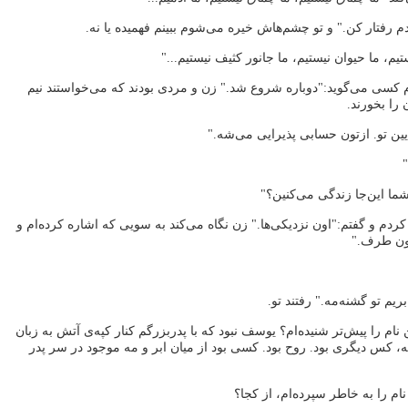
 رفتار کن." و تو چشم‌هاش خیره می‌شوم ببینم فهمیده یا نه.
یم، ما حیوان نیستیم، ما جانور کثیف نیستیم..."
م کسی می‌گوید:"دوباره شروع شد." زن و مردی بودند که می‌خواستند نیم
را بخورند.
یین تو. ازتون حسابی پذیرایی می‌شه."
ما این‌جا زندگی می‌کنین؟"
ردم و گفتم:"اون نزدیکی‌ها." زن نگاه می‌کند به سویی که اشاره کرده‌ام و
اون طرف."
یم تو گشنه‌مه." رفتند تو.
ام را پیش‌تر شنیده‌ام؟ یوسف نبود که با پدربزرگم کنار کپه‌ی آتش به زبان
 کس دیگری بود. روح بود. کسی بود از میان ابر و مه موجود در سر پدر
م را به خاطر سپرده‌ام، از کجا؟