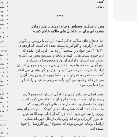
کنید.»
بوسه
زمانه.
بوسه
بوسه
بوسه
***
بوسه
بوس
پس از سال‌ها وسواس و چانه زدن‌ها با متن رمان.
با خ
مقدمه ای برای «با خلخال های طلایم خاکم کنید»
منز
با خ
«با خلخال های طلایم خاکم کنید» بازتاب یا روشن‌تر بگویم
منز
غده ای آزارنده و گلوگیر یا بسط عقده ای است که ازدهه ی
۳۰ تا ۴۰، من جوان را سخت آزرده می کرد، این عقده که
موضوع
ازبرخورد سنت هایی کهنه و نابجا با مدرنیته پیش می آمد به
اسنا
با خ
شدّت ضد انسان و آزادی او بود و مخصوصاً درفشار و
بوس
زورگویی به دخترها خود را نشان می داد، روح و روان انسان
خاط
آزاد را، شرحه شرحه می کرد و بیزار در گردونه ای می افتاد
خاط
که دست قدرت، قدرتی ابلهانه اما زورمدار و زورمند آن را
دکت
می چرخاند و نابود می کرد یا به طریقی مادی او را خنثا و
رمان
بی‌اعتنا می نمود.
شما 
ايشا
ما 
قصد اصلی صیادان آزادی و آزادگی انسان که معمولاً پس
میان
پرده پنهان بوده اند و به تمام زبان ها تکلم می کرده اند در
نامه
نهایت استعمار و استحمار ملت های کوچکتر بوده که
هنر 
متاسفانه آحاد اندک همان ملت های کوچک، اندیشه و اندیشه
‌به
ورزی را شناس نبوده اند، چرا که از کتاب ومطالعه عین
ایرا
طاعون گریزان بوده اند واین یکی ازعلل دورماندنشان
ازاصل پرمایه خویش بوده که معمولا ً روزگاروصل را جویا
آرشیو 
نشده اند.
010
009