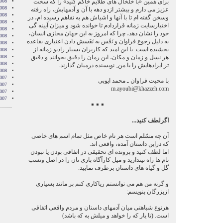
برای همین «با خلخال های طلایم خاکم کنید» را که سخت
008
008
عزیز می دارم و بیشتر ازدو دهه با آن و آدمهایش، راه رفته
008
وسخن گفته ام تا با آنها و اشیاش هم به تفاهم رسیده ام، در
008
اختیارسایت زمانه قراردادم تا خوانده شود و میزان آیینه گی
2008
خود را نشان دهد، چرا که امروز به این جهان مجازی انسان،
008
به دلیل رجوع فراوان و ﻧَفَس به ﻧَﻔَسش دادن اعتباری بقاعده
008
بخشیده است. با این امید که کاربران بسیار رادیو زمانه از
2008
هر نسل و زمان و مکان، این رمان را دقیق بخوانند و دقیق
008
2008
تر ایرادهایش را با من ِ نویسنده درمیان گذارند.
2008
007
با محبت فراوان ـ محمد ایوبی
007
m.ayoubi@khazzeh.com
007
007
▪ ▪ ▪
اگرلطف کنید...
آن چه مسّلم است هر نام خاص مثل تمام اسم های خاصی
که دراین داستان آمده، واقعی اند.
اما لطف کنید و پرونده ای تحقیقی در اتفاقی بودن یا نبودن
نام ها راه نیندازید و میل کارآگاه بازی تان را در اصل ونسب
گل و گیاه های داستان برطرف نمایید.
و گرنه من هم می توانستم ریاکاری کنم بر مانند بسیاری
ازبزرگان بنویسم:
هرنوع شباهتی میان آدمهای داستان و مردم واقعی اتفاقی
است. (تا یار که را خواهد و میلش به که باشد)