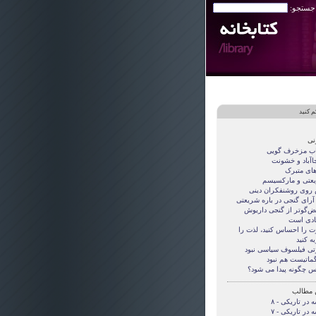
 جستجو:
م کنید
نی
اب مزخرف گویی
جاآباد و خشونت
های متبرک
عتی و مارکسیسم
روی روشنفکران دینی
 آرای گنجی در باره شریعتی
قض‌گوتر از گنجی داريوش
دی است
ت را احساس کنید، لذت را
ه کنید
تی فيلسوف سياسی نبود
گماتيست هم نبود
س چگونه پيدا می شود؟
 مطالب
 در تاریکی - ۸
 در تاریکی - ۷