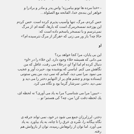
- «خدا مرده ها تونو بیامرزه! واس پدر و مادر و برادرا و
خواهر این بنده‌ی خدا، الفاتحه مع الصلواة....
حس كردم، مرگ، تنها وآسیب پذیرم كرده است. حس كردم
این پوزخند تمسخرمرگ است كه بارها، گفته ام: از مرگ
نمی‌ترسم و با تمسخر پاسخم داده است كه:
حالا چه؟ باز ور می زنی كه «هرگز از مرگ نترسیده ام؟»
او
این بی پایان، مرا كجا خواهد برد؟
می دانی كه همیشه خلاء وجود دارد. این خلاء را در «او»
دنبال كرده ام اما او؟ او، درخلاء می رفت، غافل كه من
نگاهش می كنم. لباسی كه پوشیده بود، حیرت آور و عجیب
می نمود. مرا نمی دید، گمانم كه نمی دید، من پس ستونی
ایستاده بودم و چشم های پر از التهابم دختر را می دید و
نمی دید. دختر، سرشار گرما بود و نگاه می كرد.
- «ببین! مرا می شناسی؟ مرا به یاد می آوری؟ نه لحظه ای،
یك لحظه دقت كن! من، چه؟ كی هستم! تو ...
دختر، لرزلرزان جمع می شود در خود، نمی تواند جرقه ی
نگاه بیگانه را، شّره ی عرق را تا چانه، به یاد بیاورد. به یاد
می آورد. اما توان از زانوهاش رمیده، توان از بازوانش هم
رفته.