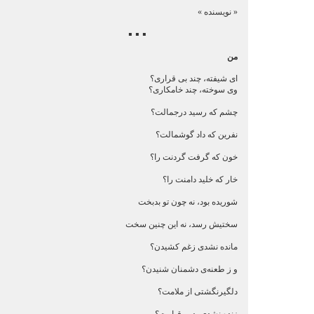
« نویسنده »
▪ ▪ ▪
من
ای شیفته، چند بی قراری؟
وی سوخته، چند خامكاری؟
چشم كه رسید درجمالت؟
نفرین كه داد گوشمالت؟
خون كه گرفت گردنت را؟
خار كه خلید دامنت را؟
شوریده بود، نه چون تو بدبخت
سختیش رسد، نه این چنین سخت
مانده نشدی زغم كشیدن؟
و ز طعنه‌ی دشمنان شنیدن؟
دلگیرنگشتی از ملامت؟