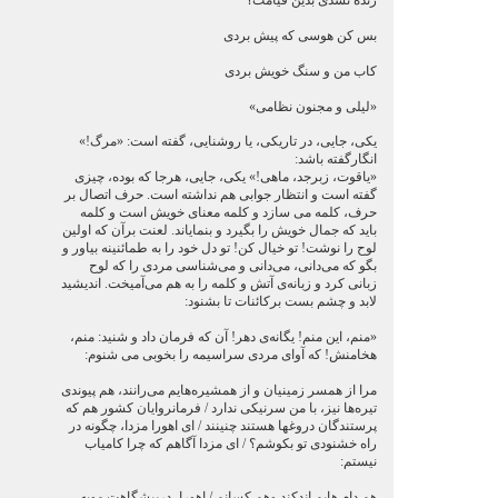
زنده نشدی بدین قیامت؟
بس كن هوسی كه پیش بردی
كاب من و سنگ خویش بردی
«لیلی و مجنون نظامی»
یكی، جایی، در تاریكی، یا روشنایی، گفته است: «مرگ!»
انگارگفته باشد:
«یاقوت، زبرجد، ماهی!» یكی، جایی، هرجا كه بوده، چیزی
گفته است و انتظار جوابی هم نداشته است. حرف اتصال بر
حرف، كلمه می سازد و كلمه معنای خویش است و كلمه
باید كه جمال خویش را بگیرد و بنمایاند. لعنت برآن كه اولین
لوح را نوشت! تو خیال كن! تو دل خود را به طمائنینه بیاور و
بگو كه می‌دانی، می‌دانی و می‌شناسی مردی را كه لوح
زبانی كرد و زبانه‌ی آتش و كلمه را به هم می‌آمیخت. اندیشید
لابد و چشم بست بركائنات تا بشنود:
«منم، این منم! یگانه‌ی دهر! آن كه فرمان داد و شنید: منم،
هخامنش! كه آوای مردی سراسیمه را بخوبی می شنوم:
مرا از همسر زمینیان و از همشیره‌هایم می‌رانند، هم پیوندی
تیره‌ها نیز، با من سرنیكی ندارد / فرمانروایان كشور هم كه
پرستندگان دروغها هستند چنینند / ای اهورا مزدا، چگونه در
راه خشنودی تو بكوشم؟ / ای مزدا آگاهم كه چرا كامیاب
نیستم:
هم دام هایم اندكند وهم كسانم / اهورا، درپیشگاهت مویه