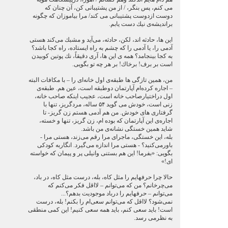
می كنم، پس بنگر، / از من پشتیبانی كن، آن چنان كه
دوست ازدوست پشتیبانی می كند/ مرا بیاموزان كه چگونه
براندیشه‌ی نیك دست یابم.
این ها، حادثه اند، لكن، حادثه، می‌آید و مشبك می‌كند هستی
آدمی را، یا آدمی را كه چشم به راه ایستاده، راه كجا باشد؟
به كجا بینجامد؟ همه ی این ها، آری دقیقاً، نك پوتین كوبیدن
است بر برف! برخاك! بر هر چه تو بگویی.
من، همین تازگی ها طبقه‌ی اول خانه‌ای را – با مكافات البته
– اجاره كرده‌ام آپارتمان دوطبقه است، عین هم. طبقه‌ی
اول دراختیارصاحب خانه است، عجیب اینكه صاحب خانه،
زنی است، خودش می گوید ۵۴ ساله، مردگریز، تنها با
گرفتاری های خودش. من هم آدمی هستم زن گریز- تا
اجاره‌ی این آپارتمان كه بوده ام، زن گریز، تنها و خسته،
شاید همین خستگی نشانه‌ی من باشد.
بله، این خستگی، ماجرای مرا رقم می‌زند، هستی مرا -
باورمی‌كنید؟ - هستی مرا اندازه می‌گیرد. انگاربه كودكی
بگویی: «بفرما! این هم بستنی وانیلی پر و پیمان كه خواسته
ای!»
حالا چرا حرفهایم را مثل كاه، بله، درست مثل كاه، در باد،
می‌چرخانم؟ من كه می‌توانم – لااقل فكر می‌كنم كه
می‌توانم – حرفهایم را درباد موجودیت بدهم؟...
نمی‌شود؟ لااقل كه می‌توانم سعی‌ام را بكنم! بله، درست
است! باید سعی كنم، باید همه سعی كنیم! این كمی منطقی
به نظرمی رسد.