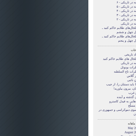
 در تاریکی - ۶
 در تاریکی - ۵
 در تاریکی - ۴
 در تاریکی - ۳
 در تاریکی - ۲
ه در تاریکی
لخال‌های طلایم خاکم کنید ـ
ل چهل و ششم
لخال‌های طلایم خاکم کنید ـ
ل چهل و پنجم
ات
د تاریخی
لخال های طلایم خاکم کنید
ه در تاریکی
رات بونوئل
رات تاج السلطنه
ر گلاس
ِ ناتنی
بايد دستتان را، از جيب
ن، بيرون بياوريد!
و غرب
 گذشته و آینده
‌هایی به فیدل کاسترو
مسلّح
 سوی دموکراسی و جمهوری در
ن
ماهانه
May 2
August 2