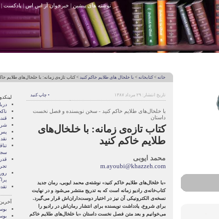
نوشته های پیشین
|
خبرخوان آر اس اس
|
پادکست
|
خانه
>
کتابخانه
>
با خلخال های طلایم خاکم کنید
> کتاب تازه‌ی زمانه: با خلخال‌های طلایم خاک
تاریخ انتشار: ۲۹ مرداد ۱۳۸۷
• چاپ کنید
لینکدو
درب
با خلخال‌های طلایم خاکم کنید - سخن نویسنده و فصل نخست
ناک
داستان
قند
شری
کتاب تازه‌ی زمانه: با خلخال‌های
پس 
طلایم خاکم کنید
نقد
تنا
سجا
محمد ایوبی
قدر
m.ayoubi@khazzeh.com
تجرب
رور
پرا
«با خلخال‌های طلایم خاکم کنید» نوشته‌ی محمد ایوبی، رمان جدید
تقد
کتاب‌خانه‌ی رادیو زمانه است که به تدریج منتشر می‌شود و در نهایت
نسخه‌ی الکترونیکی آن نیز در اختیار دوست‌داران‌اش قرار می‌گیرد.
آخرین
برای شروع، یادداشت نویسنده برای انتشار رمان‌اش در رادیو را
بوسه
می‌خوانیم و بعد متن فصل نخست داستان «با خلخال‌های طلایم خاکم
بوسه