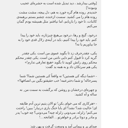
[وقتی بیدارشد ، دید تبدیل شده است به حشره‌ای عجیب
ونبوده!]
خندیدم. روده هام گره خورد به هم، دل پیچه، مشت مشت
روده هام را می كشید. سست ازخنده، چشم بستم برهمه‌ی
كائنات، تا خود را بازیابم، اما نیافتم: مثل همیشه بودم گمان
می‌كنم.
درخود، گیج و رها، درخود بی‌هیچ چیزتازه، باید خود را پیدا
كنم. باید خود را پیدا كنیم، باید در آینه‌ی زلال قدی خود را به
جا بیاوریم یا نه؟
یكی، چقدرحرف زد تا بگوید عموی من است. یكی چقدر
گریه كرد تا قبول كنم دایی ناتنی من است. یكی چقدر محكم
محكم روی رانش كوبید تا بگوید «هیچ تعارفی ندارم!»
یكی هم سرتكان داد و به همه بد گفت:
- «شما دیگه كی هستین؟ نه واقعاً كی هستین شما؟ شما
پسرخاله! و شما دخترعمه! خب حقیقتو بگین بی انصافها!»
و چهره‌ای درخشان و روشن كه برگشت به سمت من ِ نه
ساله و آه كشید:
- «هركاری كه می خوای بكن! تو الان یتیم ترین آدم طایفه
ای! حالیت شد؟ نشد؟ ای بابا خنگ بازی درنیار! ببین! راحتت
می‌كنم! زلزله، می‌دونی زلزله چیه؟ می‌دونی؟ چه خوب! پدر
و مادر و دوتا برادر و خواهرتو.... الفاتحه....!
صدای پر و پیمانی آمد و وسعت گرفت و پهن شد: