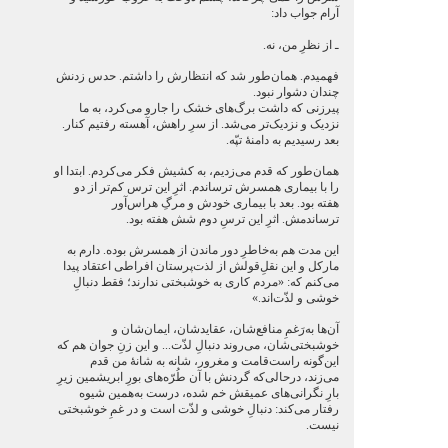
آرام جواب داد:
ـ از نظرِ من، نه.
فهمیدم. همان‌طور شد که انتظارش را داشتم. حدس زدنش
چندان دشوار نبود.
پیرزنی که داشت برگ‌های خشک را جارو می‌کرد، به ما
نزدیک و نزدیک‌تر می‌شد. از سرِ راهش، آهسته رفتیم کنار.
بعد رسیدیم به دامنۀ تپّه.
همان‌طور که قدم می‌زدیم، به کشیش فکر می‌کردم. ابتدا او
را با بیماری همسرش ترساندم. اثرِ این ترس کم‌تر از دو
هفته بود. بعد با بیماری خودش و مرگِ هراس‌آور
ترساندمش. اثرِ این ترسِ دوم شش هفته بود.
این مدت هم به‌خاطرِ دور ماندن از همسرش بوده. دارم به
مارکل و این نقلِ‌قولش از لذت‌پرستان افراطی اعتقاد پیدا
می‌کنم که: «مردم کاری به خوشبختی ندارند؛ فقط دنبالِ
خوشی و لذّت‌اند.»
آن‌ها به‌رَغمِ منافع‌شان، عقایدشان، ایمان‌شان و
خوشبختی‌شان، می‌روند دنبالِ لذّت... و این زنِ جوان هم که
این‌گونه راست‌قامت و مغرور، شانه به شانۀ من قدم
می‌زند، درحالی‌که گردنش با آن طُرّه‌های بورِ ابریشمین زیرِ
بارِ نگرانی‌های عمیقش خم شده، درست به‌همین شیوه
رفتار می‌کند: دنبالِ خوشی و لذّت است و در غمِ خوشبختی
نیست.