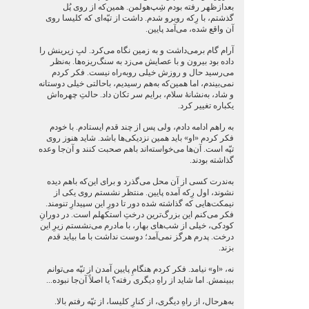
بعدازظهر رفته بودم شِپ‌هولمن. همین‌که از روی پُل
گذشتم، با رِکه روبرو شدم. داشت از تپّه‌ای که کلیسا روی
آن واقع شده، می‌آمد پایین.
آرام گام برمی‌داشت و به زمین نگاه می‌کرد. لبِ زیرینش را
داده بود بیرون و با عصایش می‌زد به سنگ‌ریزه‌ها. به‌نظر
می‌رسید حال و روزش خیلی روبه‌راه نیست. فکر کردم
نمی‌بیندم، اما همین‌که به‌هم رسیدیم، باحالتی خیلی دوستانه
و شاد، به‌نشانۀ سلام، برایم سر تکان داد. حالتِ چهره‌اش
یکباره تغییر کرد.
به راهم ادامه دادم، ولی پس از چند قدم ایستادم. با خودم
فکر کردم «او» باید همین نزدیکی‌ها باشد. شاید هنوز روی
تپّه است. آن‌ها می‌خواسته‌اند باهم صحبت کنند و آن‌جا وعده
گذاشته بودند.
به‌ندرت کسی از آن محل می‌گذرد و برای این‌که باهم دیده
نشوند، اول رِکه آمده پایین. منتظر نشستم روی یکی از
نیمکت‌هایی که گذاشته شده دور تا دورِ این سپیدارِ تنومند.
فکر می‌کنم این بزرگ‌ترین درختِ استکهلم است. در دورانِ
کودکی، خیلی از شب‌های بهار، با مادرم می‌نشستم زیرِ این
درخت. پدرم هرگز نمی‌آمد؛ دوست نداشت با ما بیاید قدم
بزند.
نه، «او» نیامد. فکر کردم هنگامِ پایین آمدن از تپّه می‌توانم
ببینمش. اما شاید از راهِ دیگری رفته؟ یا اصلاً آن‌جا نبوده...
به‌هرحال، از راهِ دیگری، از کنارِ کلیسا، از تپّه رفتم بالا.