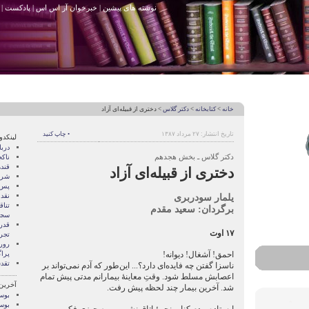
نوشته های پیشین
|
خبرخوان آر اس اس
|
پادکست
|
خانه
>
کتابخانه
>
دکتر گلاس
> دختری از قبیله‌ای آزاد
تاریخ انتشار: ۲۷ مرداد ۱۳۸۷
• چاپ کنید
لینکدو
درب
دکتر گلاس ـ بخش هجدهم
ناک
قند
دختری از قبیله‌ای آزاد
شری
پس 
یلمار سودربری
نقد
تنا
برگردان: سعید مقدم
سجا
قدر
۱۷ اوت
تجرب
رور
احمق! آشغال! دیوانه!
پرا
تقد
ناسزا گفتن چه فایده‌ای دارد؟... این‌طور که آدم نمی‌تواند بر
اعصابش مسلط شود. وقتِ معاینۀ بیمارانم مدتی پیش تمام
آخرین
شد. آخرین بیمار چند لحظه پیش رفت.
بوسه
بوسه