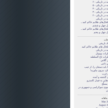
 در تاریکی - ۶
 در تاریکی - ۵
 در تاریکی - ۴
 در تاریکی - ۳
 در تاریکی - ۲
ه در تاریکی
لخال‌های طلایم خاکم کنید ـ
ل چهل و ششم
لخال‌های طلایم خاکم کنید ـ
ل چهل و پنجم
ات
د تاریخی
لخال های طلایم خاکم کنید
ه در تاریکی
رات بونوئل
رات تاج السلطنه
ر گلاس
ِ ناتنی
بايد دستتان را، از جيب
ن، بيرون بياوريد!
و غرب
 گذشته و آینده
‌هایی به فیدل کاسترو
مسلّح
 سوی دموکراسی و جمهوری در
ن
ماهانه
May 2
August 2