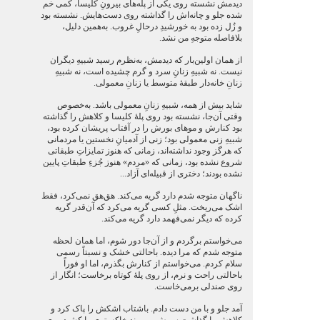
دیدمش نشسته روی یکی از پله‌های بیرونِ کلیسا، کمی خم
شده جلو و چانه‌اش را گذاشته روی دست‌هایش. نشسته بود
و زُل زده بود به خورشیدِ درحالِ غروب. به‌همین دلیل،
بلافاصله متوجهِ من نشد.
از همان اولین‌بار که دیدمش، به‌نظرم رسید شبیهِ دیگران
نیست. نه شبیهِ زنانِ سرد و گرم چشیده است، نه شبیهِ
زنانِ خانه‌دار طبقۀ متوسط یا زنانِ معمولی.
شاید بیش از همه، شبیهِ زنانِ معمولی باشد. به‌خصوص
وقتی آن‌جا، نشسته بود روی پلۀ کلیسا و کلاهش را گذاشته
بود کنارش و موهای بورش را در آفتاب پریشان کرده بود،
شبیهِ زنی معمولی بود؛ زنی از آدمیانِ نخستین یا مردمانی
که هرگز وجود نداشته‌اند، زمانی که هنوز تمایزاتِ طبقاتی
شروع نشده بود، زمانی که «مردم» هنوز جُزءِ طبقاتِ پایین
نشده بودند؛ دختری از قبیله‌ای آزاد...
ناگهان متوجه شدم دارد گریه می‌کند. هق‌هق نمی‌کرد، فقط
اشک می‌ریخت. مثلِ کسی گریه می‌کرد که آن‌قدر گریه
کرده که دیگر نمی‌فهمد دارد گریه می‌کند.
می‌خواستم برگردم و از آن‌جا دور شوم، اما همان لحظه
متوجه شدم که مرا دیده. باحالتی خشک و نسبتاً رسمی
سلام کردم. می‌خواستم از کنارش بگذرم، اما او فوراً
باحالتی راحت و نرم، از روی پلۀ کوتاه برخاست؛ انگار از
روی صندلی برمی‌خاست.
آمد جلو و با من دست دادم. باشتاب اشکش را پاک کرد و