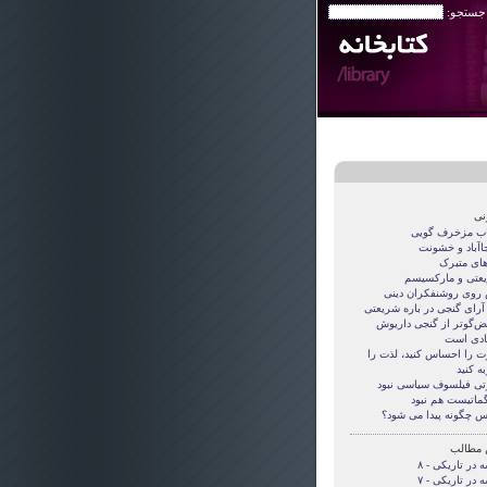
 جستجو:
نی
اب مزخرف گویی
جاآباد و خشونت
های متبرک
عتی و مارکسیسم
روی روشنفکران دینی
 آرای گنجی در باره شریعتی
قض‌گوتر از گنجی داريوش
دی است
ت را احساس کنید، لذت را
ه کنید
تی فيلسوف سياسی نبود
گماتيست هم نبود
س چگونه پيدا می شود؟
 مطالب
 در تاریکی - ۸
 در تاریکی - ۷