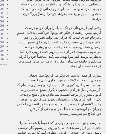
008
شیطانی است و نفرت‌انگیز و از آغاز، دشمنِ بشر و تمامِ
008
موجوداتِ زنده بوده است. این نیرو زمانی آزاد می‌شود که
008
008
شخص، با میل و رغبت، بخواهد خود را از شرِّ بزرگ‌تری
2008
برهاند.
008
008
وقتی این قُرص‌هایِ کوچکِ سیاه را برای خودم درست
2008
کردم، بیش از همه در فکرِ چه بودم؟ خودکشی به‌دلیلِ عشقِ
008
نافرجام چیزی است که هرگز نمی‌توانم تصورش را هم
2008
بکنم. خودکشی به‌سببِ فقر برایم بیش‌تر قابلِ تصور است.
2008
از میانِ همۀ آن‌چه به‌اصطلاح «مصائبِ بیرونی» خوانده
007
007
می‌شوند، مصیبتِ فقر از همه بیش‌تر جنبۀ درونی دارد. اما
007
به‌نظر می‌رسد فقر مرا تهدید نمی‌کند. شخصاً خود را مُرفه
007
می‌دانم و جامعه‌شناسان امکان دارد مرا در میانِ قشرهای
مُرفهِ جامعه جای دهند.
بیش‌تر از همه، به بیماری فکر می‌کردم؛ بیماری‌های
طولانی، سخت و لاعلاج. چنین بیماری‌هایی را بسیار
دیده‌ام... سرطان، کوری، فلج... بیمارهای بسیاری دیده‌ام که
اگر من‌هم مثلِ هر آدمِ محجوبِ دیگری به‌نفعِ شخصی و به
قانون بیش‌تر از ترحم اهمیت نمی‌دادم، بدونِ هیچ تردیدی،
یکی از این قُرص‌ها را برای‌شان تجویز می‌کردم. در عوض،
چقدر لاشه‌های فرسوده، ناامید و به‌دردنخورِ انسانی را که در
جریانِ انجام‌وظیفه‌ام حفظ نکردم و حتی از گرفتنِ
حق‌العلاج هم شرمسار نشدم!
اما رسم چنین است و در مواردی که عمیقاً یا شخصاً ما را
تحتِ تأثیر قرار نمی‌دهند، شاید پیروی از رسوم کارِ درستی
باشد. و من چرا خودم را قربانیِ نظری کنم که امروز جنایت