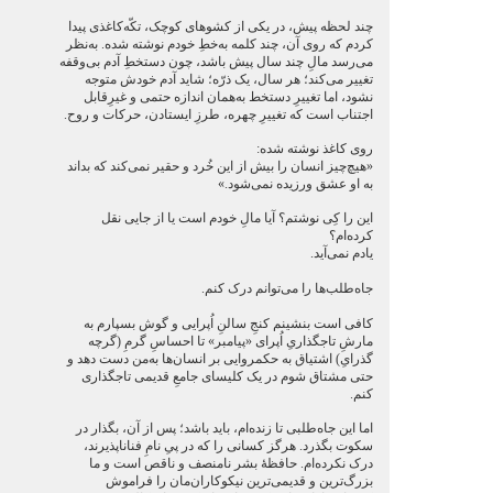
چند لحظه پیش، در یکی از کشوهای کوچک، تکّه‌کاغذی پیدا
کردم که روی آن، چند کلمه به‌خطِ خودم نوشته شده. به‌نظر
می‌رسد مالِ چند سال پیش باشد، چون دستخطِ آدم بی‌وقفه
تغییر می‌کند؛ هر سال، یک ذرّه؛ شاید آدم خودش متوجه
نشود، اما تغییرِ دستخط به‌همان اندازه حتمی و غیرِقابل
اجتناب است که تغییرِ چهره، طرزِ ایستادن، حرکات و روح.
روی کاغذ نوشته شده:
«هیچ‌چیز انسان را بیش از این خُرد و حقیر نمی‌کند که بداند
به او عشق ورزیده نمی‌شود.»
این را کِی نوشتم؟ آیا مالِ خودم است یا از جایی نقل
کرده‌ام؟
یادم نمی‌آید.
جاه‌طلب‌ها را می‌توانم درک کنم.
کافی است بنشینم کنجِ سالنِ اُپرایی و گوش بسپارم به
مارشِ تاجگذاریِ اُپرای «پیامبر» تا احساسِ گرمِ (گرچه
گذرایِ) اشتیاق به حکمروایی بر انسان‌ها به‌من دست دهد و
حتی مشتاق شوم در یک کلیسای جامعِ قدیمی تاجگذاری
کنم.
اما این جاه‌طلبی تا زنده‌ام، باید باشد؛ پس از آن، بگذار در
سکوت بگذرد. هرگز کسانی را که در پیِ نامِ فناناپذیرند،
درک نکرده‌ام. حافظۀ بشر نامنصف و ناقص است و ما
بزرگ‌ترین و قدیمی‌ترین نیکوکاران‌مان را فراموش