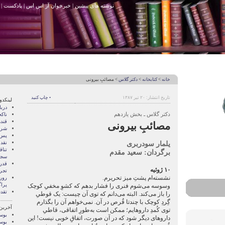
نوشته های پیشین
|
خبرخوان آر اس اس
|
پادکست
|
خانه
>
کتابخانه
>
دکتر گلاس
> مصائبِ بیرونی
تاریخ انتشار: ۲۰ تیر ۱۳۸۷
• چاپ کنید
لینکدو
درب
دکتر گلاس ـ بخش یازدهم
ناک
قند
مصائبِ بیرونی
شری
پس 
یلمار سودربری
نقد
تنا
برگردان: سعید مقدم
سجا
قدر
۱۰ ژوئیه
تجرب
نشسته‌ام پشتِ میز تحریرم.
رور
پرا
وسوسه می‌شوم فنری را فشار بدهم که کشوِ مخفیِ کوچک
تقد
را باز می‌کند. البته می‌دانم که توی آن چیست: یک قوطیِ
گِردِ کوچک با چندتا قُرص در آن. نمی‌خواهم آن را بگذارم
آخرین
توی کُمدِ داروهایم؛ ممکن است به‌طورِ اتفاقی، قاطیِ
بوسه
داروهای دیگر شود که در آن صورت، اتفاقِ خوبی نیست! این
بوسه