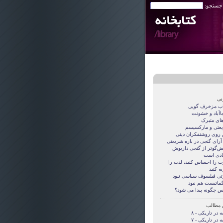
 جستجو:
نی
اب مزخرف گویی
جاآباد و خشونت
های متبرک
عتی و مارکسیسم
روی روشنفکران دینی
 آرای گنجی در باره شریعتی
قض‌گوتر از گنجی داريوش
دی است
ت را احساس کنید، لذت را
ه کنید
تی فيلسوف سياسی نبود
گماتيست هم نبود
س چگونه پيدا می شود؟
 مطالب
 در تاریکی - ۸
 در تاریکی - ۷