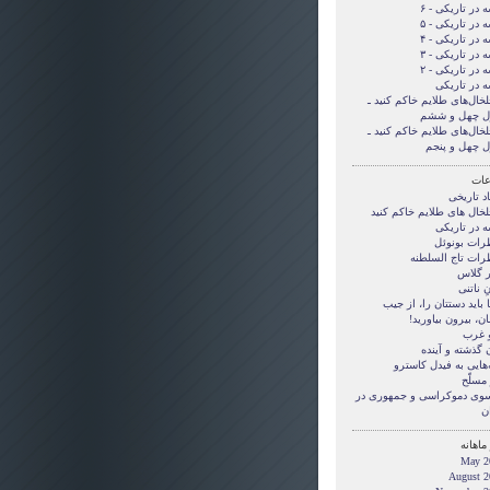
 در تاریکی - ۶
 در تاریکی - ۵
 در تاریکی - ۴
 در تاریکی - ۳
 در تاریکی - ۲
ه در تاریکی
لخال‌های طلایم خاکم کنید ـ
ل چهل و ششم
لخال‌های طلایم خاکم کنید ـ
ل چهل و پنجم
ات
د تاریخی
لخال های طلایم خاکم کنید
ه در تاریکی
رات بونوئل
رات تاج السلطنه
ر گلاس
ِ ناتنی
بايد دستتان را، از جيب
ن، بيرون بياوريد!
و غرب
 گذشته و آینده
‌هایی به فیدل کاسترو
مسلّح
 سوی دموکراسی و جمهوری در
ن
ماهانه
May 2
August 2