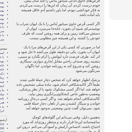
قُرص‌های حاویِ اندکی سیانورِ پُتاس را چند سال پیش،
بوسه
خودم درست کردم. آن زمان که این‌ها را درست می‌کردم،
بوسه
به فکرِ خودکشی نبودم، اما باور داشتم آدمِ عاقل همیشه
بوسه
باید آماده باشد.
بوسه
بوسه
بوس
اگر کسی قُرصِ حاویِ سیانورِ پُتاس را با یک لیوان شراب یا
با خ
نوشیدنی‌ای شبیهِ آن بخورد، جابه‌جا می‌میرد، لیوان از
منز
دستش می‌افتد زمین و برای همه روشن است که طرف
با خ
خودش را کشته. و این همیشه چیزِ مطلوبی نیست.
منز
اما در صورتی که کسی یکی از این قُرص‌های مرا با یک
موضوع
لیوان آب بخورد، یکی دو دقیقه طول می‌کشد تا حل شود و
اسنا
اثر کند. طرف فرصت دارد لیوانش را آرام بگذارد تو سینی،
با خ
بنشیند روی صندلی راحتیِ مقابلِ بُخاریِ دیواری، سیگاری
بوس
خاط
روشن کند و شروع کند به روزنامه خواندن. اما ناگهان
خاط
سرنگون می‌شود.
دکت
رمان
پزشک اظهار خواهد کرد که شخص دچارِ حملۀ قلبی شده.
شما 
طبعاً اگر کالبدشکافی انجام شود، مادۀ سمّی تشخیص داده
ايشا
خواهد شد. اما اگر کسی مشکوک نشود یا از نظرِ پزشکی،
ما 
وضعیتِ به‌طورِ خاص کنجکاوی‌برانگیزی پیش نیاید،
میان
کالبدشکافی انجام نخواهد شد. و اگر کسی درحالِ روزنامه
نامه
هنر 
خواندن و سیگار کشیدنِ پس از ناهار، دچارِ حملۀ قلبی
‌به
شود، نمی‌توان گفت چنین وضعیتی به‌وجود خواهد آمد.
ایرا
به‌همین دلیل، وقتی می‌دانم این گلوله‌هایِ کوچکِ
آرشیو 
ساچمه‌مانند این‌جا قرار دارند و منتظرِ روزی‌اند که موردِ
010
احتیاج باشند، احساسِ آرامش و آسودگی می‌کنم. درونِ این
009
قُرص‌ها نیرویی نهفته است؛ نیرویی که به‌خودیِ خود،