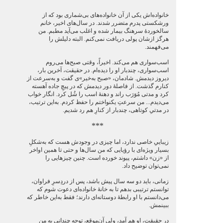
خانواده‌اش یکی از آن خانواده‌های بی‌شماری بود که از
ورشکستی پدرم متضرر شدند. در سال‌های اخیر، خانم
سالخوردۀ سرهنگ بیمار شده و اغلب می‌آید مطبم. من
هرگز ازشان پولی دریافت نمی‌کنم. البته دلیلش را
می‌فهمند.
اسب‌سواری هم می‌کند. اخیراً، وقتی صبح‌ها می‌روم
اسب‌سواری، چندبار او را دیده‌ام. در حقیقت، آخرین بار،
دیروز دیدمش. شادمان، «صبح به‌خیر»ی گفت و به‌سرعت از
کنارم گذشت. از فاصلۀ دور دیدمش که در پیچِ جاده آهسته
کرد و مدتی مُوَرَب راند و دهنۀ اسب را شُل کرد. انگار خواب
می‌دیدم... من سرعتِ یکنواختم را حفظ کردم. به‌این ترتیب،
در مدتیِ کوتاهی، چندبار از کنارِ هم رد شدیم.
***
زیباییِ خاصی ندارد، اما چیزی در وجودش هست که به‌شکلِ
بسیار ویژه‌ای با رؤیایی که من سال‌ها و حتی تا همین اواخر
از «زن» داشتم، پیوند خورده است. چنین چیزهایی را
نمی‌توان توضیح داد.
زمانی، باید دو سه سال پیش باشد، پس از دردِسرِ فراوان،
توانستم ترتیبی بدهم تا به خانۀ خانواده‌ای دعوت شوم که
می‌دانستم با او رابطۀ دوستانه‌ای دارند؛ فقط به‌این خاطر که
ببینمش.
در حقیقت، او هم آمد، ولی آن‌موقع، توجهِ چندانی به من