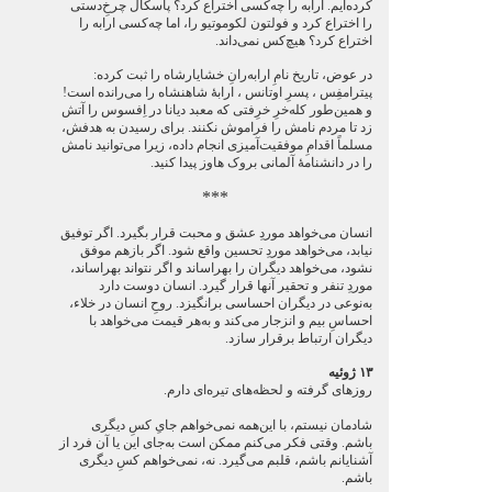
کرده‌ایم. ارابه را چه‌کسی اختراع کرد؟ پاسکال چرخِ‌دستی
را اختراع کرد و فولتون لکوموتیو را، اما چه‌کسی ارابه را
اختراع کرد؟ هیچ‌کس نمی‌داند.
در عوض، تاریخ نامِ ارابه‌رانِ خشایارشاه را ثبت کرده:
پیترامفِس ، پسرِ اوتانس ، ارابۀ شاهنشاه را می‌رانده است!
و همین‌طور کله‌خرِ خرِفتی که معبد دیانا در اِفسوس را آتش
زد تا مردم نامش را فراموش نکنند. برای رسیدن به هدفش،
مسلماً اقدامِ موفقیت‌آمیزی انجام داده، زیرا می‌توانید نامش
را در دانشنامۀ آلمانی بروک هاوز پیدا کنید.
***
انسان می‌خواهد موردِ عشق و محبت قرار بگیرد. اگر توفیق
نیابد، می‌خواهد موردِ تحسین واقع شود. اگر بازهم موفق
نشود، می‌خواهد دیگران را بهراساند و اگر نتواند بهراساند،
موردِ تنفر و تحقیر آنها قرار گیرد. انسان دوست دارد
به‌نوعی در دیگران احساسی برانگیزد. روحِ انسان در خلاء،
احساسِ بیم و انزجار می‌کند و به‌هر قیمت می‌خواهد با
دیگران ارتباط برقرار سازد.
۱۳ ژوئیه
روزهای گرفته و لحظه‌های تیره‌ای دارم.
شادمان نیستم، با این‌همه نمی‌خواهم جایِ کسِ دیگری
باشم. وقتی فکر می‌کنم ممکن است به‌جای این یا آن فرد از
آشنایانم باشم، قلبم می‌گیرد. نه، نمی‌خواهم کسِ دیگری
باشم.