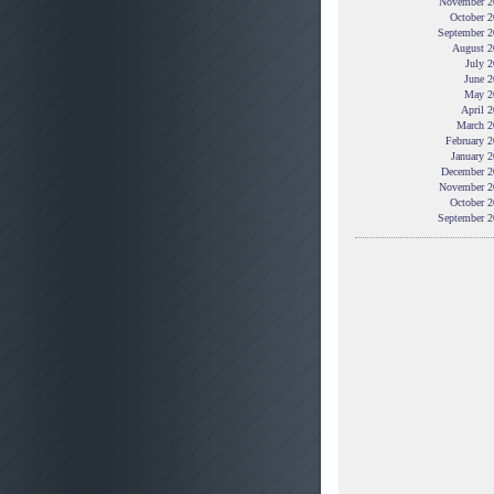
November 2
October 2
September 2
August 2
July 
June 2
May 2
April 
March 2
February 
January 
December 2
November 2
October 2
September 2