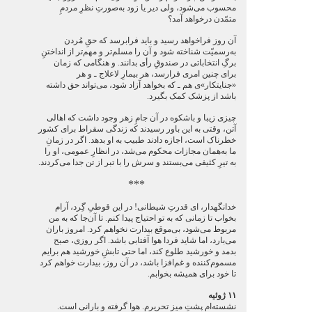
محسوب می‌شود، ولی دیر یا زود به‌صورتِ نظرِ مردمِ
متمّدن درخواهد آمد؟
آن روز فراخواهد رسید و باید فرابرسد که حقِ مُردن
به‌رسمیّت شناخته شود و آن را مسلم‌تر و مهم‌تر از انداختنِ
برگِ انتخاباتی در صندوقِ رأی بدانند. و هنگامی که زمان
برای چنین امری فرارسد، هر بیمارِ لاعلاج ـ و هر
«جنایتکار»ی هم ـ که بخواهد آزاد شود، می‌تواند حق داشته
باشد از پزشک کمک بگیرد.
چیزی زیبا و باشکوه در آن جامِ زهر وجود داشت که اهالی
آتن، وقتی به این باور رسیدند که زندگی سقراط برای کشور
خطرناک است، اجازه دادند طبیب به او بدهد. اگر در زمانِ
ما به‌همان مجازات محکوم می‌شد، در انظارِ عمومی، او را
به تیرِ کثیفی می‌بستند و سرش را با تبر از تن جدا می‌کردند.
***
خدانگهدار، ای قدرتِ شیطانی! در این قوطیِ گِرد، آرام
بخواب تا زمانی که به تو احتیاج پیدا کنم. تا آن‌جا که به من
مربوط می‌شود، بی‌موقع بیدارت نخواهم کرد. امروز باران
می‌بارد، اما شاید فردا هوا آفتابی باشد. اگر روزی، صبح
بدمد و خورشید طلوع کند، اما حتی تابشِ خورشید هم برایم
مسموم‌کننده و غم‌افزا باشد، در آن روز، بیدارت خواهم کرد
تا خود برای همیشه بخوابم.
۱۱ ژوئیه
نشسته‌ام پشتِ میز تحریرم. هوا گرفته و بارانی است.