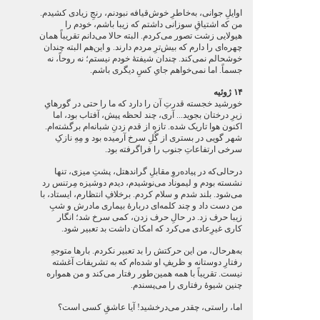
اوایلِ جوانی، به‌خاطرِ خوش‌قیافه نبودنم، رنجِ زیادی کشیدم.
من که اشتیاقِ سوزانی داشتم که زیبا باشم، خودم را
هیولایی زشت تصور می‌کردم. البته حالا می‌دانم تقریباً همان
چهره‌ای را دارم که بیش‌ترِ مردم دارند. و این‌هم البته چندان
خوشحالم نمی‌کند. چندان شیفتۀ خودم نیستم؛ نه روحاً، نه
جسماً. اما نمی‌خواهم جایِ کسِ دیگری باشم.
۱۴ ژوئیه
خورشید خجسته قدرتِ آن را دارد که ما را حتی در گورهایِ
زیرِ درختان بجوید... آری، چند لحظه پیش، آفتاب بود، اما
اکنون هوا تاریک شده. تازه از قدم زدنِ شبانه‌ام برگشته‌ام.
شهر گویی در بستری از گُلِ سرخ آرمیده بود و مِهِ نازکِ
سرخی ارتفاعاتِ جنوب را فراگرفته بود.
درحالی‌که در پیاده‌روِ مقابلِ گراندهتل، پشتِ میزی، تنها
نشسته بودم و لیموناد می‌نوشیدم، دیدم دوشیزه مِرتنس رد
می‌شود. بلند شدم و سلام کردم. برخلافِ انتظارم، ایستاد، با
من دست داد و چند کلمه‌ای دربارۀ بیماری مادرش و شبِ
زیبا حرف زد. در حالِ حرف زدن، کمی سرخ شد؛ انگار
کاری غیرِعادی می‌کرد که امکان داشت بد تعبیر شود.
به‌هرحال، من این حرکتش را بد تعبیر نکردم. بارها متوجهِ
رفتارِ دوستانه و ظریفِ او شده‌ام که به تشریفات آغشته
نیست. تقریباً با همه همین‌طور رفتار می‌کند و من همواره
چنین شیوۀ رفتاری را می‌پسندم.
اما، راستی، چقدر می‌درخشید! آیا عاشقِ کسی است؟