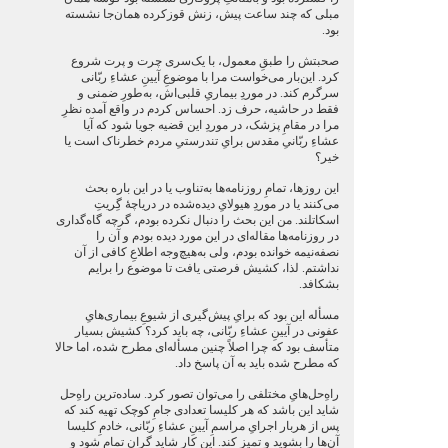
مبلی که چند ساعت پیش، زنش قوزکرده همان‌جا نشسته
بود.
صحبتش را طبقِ معمول، با یک‌سری چرت و پرت شروع
کرد. این‌بار می‌خواست مرا با موضوعِ آیینِ عشاءِ ربّانی
سرگرم کند. در موردِ بیماریِ قلبی‌اش، به‌طورِ ضمنی و
فقط در حاشیه، حرف زد. احساس کردم در واقع آمده نظرِ
مرا در مقامِ پزشک، در موردِ این قضیه جویا شود که آیا
عشاءِ ربّانیِ مقدس برایِ تندرستیِ مردم خطرناک است یا
خیر؟
این روزها، تمامِ روزنامه‌ها به‌تناوب یا در این باره بحث
می‌کنند یا در موردِ هیولایِ دیده‌شده در دریاچۀ گِریتِ
اسکاتلند. من این بحث را دنبال نکرده بودم، گرچه گاه‌گداری
در روزنامه‌ها مقاله‌ای در این مورد دیده بودم و آن را
نصفه‌نیمه خوانده بودم، ولی به‌هیچ‌وجه اطلاعِ کافی از آن
نداشتم. لذا، کشیش فرصتی یافت تا موضوع را برایم
بشکافد.
مسأله این بود که برایِ پیش‌گیری از شیوعِ بیماری‌هایِ
عفونی در آیینِ عشاءِ ربّانی، چه باید کرد؟ کشیش بسیار
متأسف بود که چرا اصلاً چنین مسأله‌ای مطرح شده، اما حالا
که مطرح شده باید به آن پاسخ داد.
راهِ‌حل‌هایِ مختلفی را می‌توان تصور کرد. ساده‌ترین راهِ‌حل
شاید این باشد که هر کلیسا تعدادی جامِ کوچک تهیه کند که
پس از هربار اجرایِ مراسمِ آیینِ عشاءِ ربّانی، خادمِ کلیسا
آن‌ها را بشوید و تمیز کند. این کار شاید گران تمام شود و