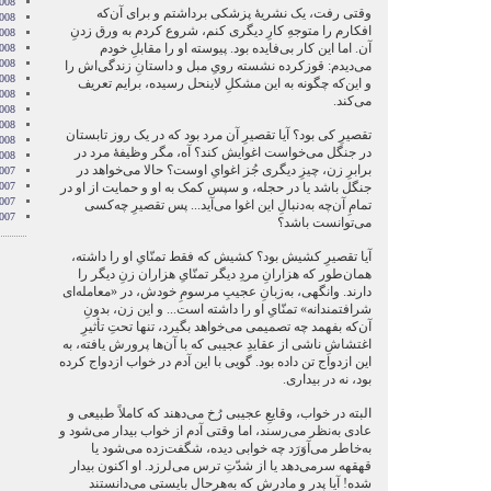
008
وقتی رفت، یک نشریۀ پزشکی برداشتم و برای آن‌که
008
افکارم را متوجهِ کارِ دیگری کنم، شروع کردم به ورق زدنِ
008
آن. اما این کار بی‌فایده بود. پیوسته او را مقابلِ خودم
008
2008
می‌دیدم: قوزکرده نشسته رویِ مبل و داستانِ زندگی‌اش را
008
و این‌که چگونه به این مشکلِ لاینحل رسیده، برایم تعریف
008
می‌کند.
2008
008
تقصیرِ کی بود؟ آیا تقصیرِ آن مرد بود که در یک روز تابستان
2008
در جنگل می‌خواست اغوایش کند؟ آه، مگر وظیفۀ مرد در
2008
برابرِ زن، چیزِ دیگری جُز اغوایِ اوست؟ حالا می‌خواهد در
007
جنگل باشد یا در حجله، و سپس کمک به او و حمایت از او در
007
007
تمامِ آن‌چه به‌دنبالِ این اغوا می‌آید... پس تقصیرِ چه‌کسی
007
می‌توانست باشد؟
آیا تقصیرِ کشیش بود؟ کشیش که فقط تمنّایِ او را داشته،
همان‌طور که هزارانِ مردِ دیگر تمنّایِ هزاران زنِ دیگر را
دارند. وانگهی، به‌زبانِ عجیبِ مرسومِ خودش، در «معامله‌ای
شرافتمندانه» تمنّایِ او را داشته است... و این زن، بدونِ
آن‌که بفهمد چه تصمیمی می‌خواهد بگیرد، تنها تحتِ تأثیرِ
اغتشاشِ ناشی از عقایدِ عجیبی که با آن‌ها پرورش یافته، به
این ازدواج تن داده بود. گویی با این آدم در خواب ازدواج کرده
بود، نه در بیداری.
البته در خواب، وقایعِ عجیبی رُخ می‌دهند که کاملاً طبیعی و
عادی به‌نظر می‌رسند، اما وقتی آدم از خواب بیدار می‌شود و
به‌خاطر می‌آوَرَد چه خوابی دیده، شگفت‌زده می‌شود یا
قهقهه سرمی‌دهد یا از شدّتِ ترس می‌لرزد. او اکنون بیدار
شده! آیا پدر و مادرش که به‌هرحال بایستی می‌دانستند