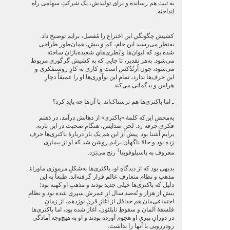
به ثبت هم رسانده و برای تولیدش، یک شرکتِ سهامی راه
انداخته.
کشیش چگونگیِ این اختراع را مُفصل، برایم توضیح داد.
به‌نظر می‌رسید این جام، کم و بیش، همان‌طور طراحی
شده بود که لیوان‌ها و بُطری‌هایِ شعبده‌بازان ساخته
می‌شود. به‌هر تقدیر، تا جایی که به کشیش گرگوری مربوط
می‌شود، چون اُرتُدُکس است و کاری به کارِ روشنفکری و
این حرف‌ها ندارد، تمامِ این نوآوری‌ها او را عمیقاً دچارِ
هراس و بدگمانی می‌کند.
ـ اما باکتری‌ها هم ترسناک‌اند. با آن‌ها چه باید کرد؟
به‌محضِ این‌که کلمۀ «باکتری» از دهانش درآمد، در ذهنم
فکری جرقه زد. لحنِ صدایش، هنگامِ صحبت در این باره،
برایم آشنا بود. پیش از این هم یک بار دربارۀ باکتری‌ها حرف
زده بود و حالا ناگهان برایم روشن شد که او از بیماری
1
معروف به باسیلوفوبیا
رنج می‌بَرَد.
بدیهی بود که از دیدگاهِ او، باکتری‌ها به‌شکلِ مرموزی ماوراءِ
مذهب و نظامِ متعارفِ عالم قرار گرفته‌اند. طبعاً به این
دلیل که باکتری‌ها خیلی جدید بودند و مذهبِ او کهنه بود؛
بیش از هزار و نُه‌صد سال از عمرش سپری شده بود و نظامِ
اجتماعی‌مان هم حداقل از آغازِ قرنِ نوزدهم، از زمانِ
فلسفۀ آلمان و سقوطِ ناپلئون، آغاز شده بود، اما باکتری‌ها
در دورانِ پیریِ او هجوم آورده بودند و او به هیچ‌وجه آمادگی
رودررویی با آنها را نداشت.