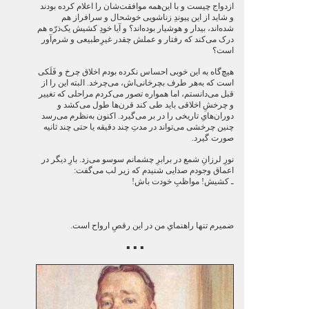
ازدواج چیست و با این‌همه موافقت‌شان را اعلام کرده بودند
و شاید از این پیوندِ زناشویی خوشحال و سرافراز هم
شده‌اند، بیدار و هوشیار بوده‌اند؟ و آیا خودِ کشیش یک‌ذرّه هم
درک می‌کند که رفتار و عملش چقدر غیرِطبیعی و شرم‌آور
است؟
هیچ‌گاه به این خوبی احساس نکرده بودم اخلاق چرخ و فَلَکی
است که به‌هر طرف بچرخانی‌اش، می‌چرخد. البته این را از
قبل می‌دانستم، اما همواره تصور می‌کردم مراحلی که تغییر
و چرخشِ اخلاقی باید طی کند قرن‌ها طول می‌کشد و
دوران‌هایِ تاریخی را در بر می‌گیرد. اکنون به‌نظرم می‌رسد
چنین چرخشی می‌تواند در مدتِ چند دقیقه یا حتی چند ثانیه
صورت گیرد.
نورِ لرزانِ شمع در برابرِ چشمانم سوسو می‌زد. بارِ دیگر در
اعماق وجودم صدایی شنیدم که زیر لب می‌گفت:
ـ کشیش! مواظبِ خودت باش!
ضمیرم تنها راهنمایِ من در این رقصِ ارواح است.
▪ ▪ ▪