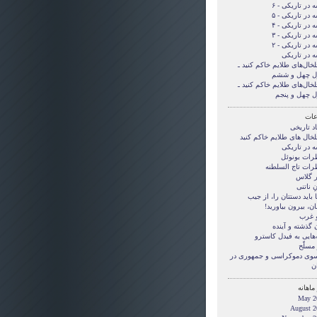
 در تاریکی - ۶
 در تاریکی - ۵
 در تاریکی - ۴
 در تاریکی - ۳
 در تاریکی - ۲
ه در تاریکی
لخال‌های طلایم خاکم کنید ـ
ل چهل و ششم
لخال‌های طلایم خاکم کنید ـ
ل چهل و پنجم
ات
د تاریخی
لخال های طلایم خاکم کنید
ه در تاریکی
رات بونوئل
رات تاج السلطنه
ر گلاس
ِ ناتنی
بايد دستتان را، از جيب
ن، بيرون بياوريد!
و غرب
 گذشته و آینده
‌هایی به فیدل کاسترو
مسلّح
 سوی دموکراسی و جمهوری در
ن
ماهانه
May 2
August 2