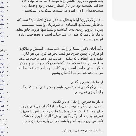
پامی‌شوم می‌روم دهانش را با بوسه‌ای می‌بندم. ولی حالا
بوسه
ساکت نشسته بود. درِ اتاقِ انتظار نیمه‌باز بود و صدای پای
بوسه
مستخدمه‌ام را در راهرو می‌شنیدم. سکوت را شکستم:
بوسه
بوسه
ـ خانمِ گرگوری! آیا تا به‌حال به فکرِ طلاق افتاده‌اید؟ شما که
بوسه
بوس
به‌خاطرِ مشکلاتِ اقتصادی به شوهرتان وابسته نیستید...
با خ
پدرتان ثروتِ زیادی به‌جا گذاشته و شما تنها فرزندِ خانواده‌اید
منز
و مادرتان هم که هنوز در قیدِ حیات است و وضعِ خوبی دارد.
با خ
این‌طور نیست؟
منز
ـ آه، آقای دکتر! شما او را نمی‌شناسید... کشیش و طلاق؟!
موضوع
او هرگز با چنین چیزی موافقت نخواهد کرد. من هر کاری
اسنا
بکنم و هر اتفاقی که بیفتد، رضایت نمی‌دهد. ترجیح می‌دهد
با خ
مرا صد بار «عفو» کند و از گناهانم درگذرد و هر چیزِ ممکنِ
بوس
خاط
دیگر... حتی حاضر است برود کلیسا و برایم شفاعت بطلبد.
خاط
من ساخته شده‌ام که لگدمال بشوم.
دکت
رمان
از جا بلند شدم و گفتم:
شما 
ـ خانمِ گرگوری عزیز! می‌خواهید چه‌کار کنم؟ من که دیگر
ايشا
راهِ گریزی نمی‌بینم.
ما 
میان
بی‌اراده سرش را تکان داد و گفت:
نامه
هنر 
ـ نمی‌دانم. دیگر هیچ‌چیز نمی‌دانم. اما گمان می‌کنم امروز
‌به
برای معاینۀ قلبش بیاید پیشِ شما. دیروز حرفش را می‌زد.
ایرا
نمی‌توانید یک بارِ دیگر بگویید بهش؟ البته طوری که شک
نکند من این‌جا بوده‌ام و با شما در این باره حرف زده‌ام...
آرشیو 
010
ـ باشد. ببینم چه می‌شود کرد.
009