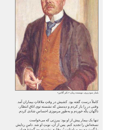
یلمار سودربری، نویسنده رمان «دکتر گلاس»
کاملاً درست گفته بود. کشیش در وقتِ ملاقاتِ بیماران آمد.
وقتی در را باز کردم و دیدمش که نشسته توی اتاقِ انتظار،
ناگهان یکّه خوردم و به‌طورِ مرموزی احساسِ شادی کردم.
تنها یک بیمار پیش از او بود: پیرزنی که می‌خواست
نسخه‌اش را تجدید کنم. پس از آن، نوبتِ او شد. دامنِ ردایش
را گسترده بود و بامتانتِ پُروقاری نشسته بود گوشۀ همان