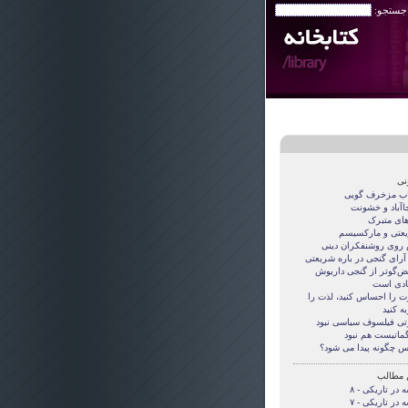
 جستجو:
نی
اب مزخرف گویی
جاآباد و خشونت
های متبرک
عتی و مارکسیسم
روی روشنفکران دینی
 آرای گنجی در باره شریعتی
قض‌گوتر از گنجی داريوش
دی است
ت را احساس کنید، لذت را
ه کنید
تی فيلسوف سياسی نبود
گماتيست هم نبود
س چگونه پيدا می شود؟
 مطالب
 در تاریکی - ۸
 در تاریکی - ۷