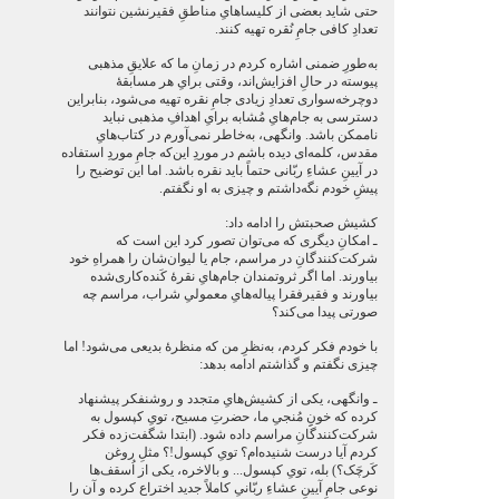
حتی شاید بعضی از کلیساهایِ مناطقِ فقیرنشین نتوانند
تعدادِ کافی جامِ نُقره تهیه کنند.
به‌طورِ ضمنی اشاره کردم در زمانِ ما که علایقِ مذهبی
پیوسته در حالِ افزایش‌اند، وقتی برایِ هر مسابقۀ
دوچرخه‌سواری تعدادِ زیادی جامِ نقره تهیه می‌شود، بنابراین
دسترسی به جام‌هایِ مُشابه برایِ اهدافِ مذهبی نباید
ناممکن باشد. وانگهی، به‌خاطر نمی‌آورم در کتاب‌هایِ
مقدس، کلمه‌ای دیده باشم در موردِ این‌که جامِ موردِ استفاده
در آیینِ عشاءِ ربّانی حتماً باید نقره باشد. اما این توضیح را
پیشِ خودم نگه‌داشتم و چیزی به او نگفتم.
کشیش صحبتش را ادامه داد:
ـ امکانِ دیگری که می‌توان تصور کرد این است که
شرکت‌کنندگانِ در مراسم، جام یا لیوان‌شان را همراهِ خود
بیاورند. اما اگر ثروتمندان جام‌هایِ نقرۀ کَنده‌کاری‌شده
بیاورند و فقیرفقرا پیاله‌هایِ معمولیِ شراب، مراسم چه
صورتی پیدا می‌کند؟
با خودم فکر کردم، به‌نظرِ من که منظرۀ بدیعی می‌شود! اما
چیزی نگفتم و گذاشتم ادامه بدهد:
ـ وانگهی، یکی از کشیش‌هایِ متجدد و روشنفکر پیشنهاد
کرده که خونِِ مُنجیِ ما، حضرتِ مسیح، تویِ کپسول به
شرکت‌کنندگانِ مراسم داده شود. (ابتدا شگفت‌زده فکر
کردم آیا درست شنیده‌ام؟ تویِ کپسول!؟ مثلِ روغن
کَرچَک؟) بله، تویِ کپسول... و بالاخره، یکی از اُسقف‌ها
نوعی جامِ آیینِ عشاءِ ربّانیِ کاملاً جدید اختراع کرده و آن را