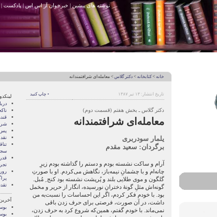
نوشته های پیشین
|
خبرخوان آر اس اس
|
پادکست
|
خانه
>
کتابخانه
>
دکتر گلاس
> معامله‌ای شرافتمندانه
تاریخ انتشار: ۱۳ تیر ۱۳۸۷
• چاپ کنید
لینکدو
درب
دکتر گلاس ـ بخش هفتم (قسمت دوم)
ناک
قند
معامله‌ای شرافتمندانه
شری
پس 
یلمار سودربری
نقد
تنا
برگردان: سعید مقدم
سجا
قدر
آرام و ساکت نشسته بودم و دستم را گذاشته بودم زیرِ
تجرب
چانه‌ام و با چشمانِ نیمه‌باز، نگاهش می‌کردم. او با صورتِ
رور
پرا
گلگون و موی طلایی بلند و پُرپشت نشسته بود کنج ِ مُبل.
تقد
گونه‌اش مثلِ گونۀ دخترانِ نورسیده، انگار از حریر و مخمل
بود. با خودم فکر کردم، اگر این احساسات را نسبت‌به من
آخرین
داشت، در آن صورت، فرصتی برای حرف زدن باقی
بوسه
نمی‌ماند. با خودم گفتم، همین‌که شروع کرد به حرف زدن،
بوسه