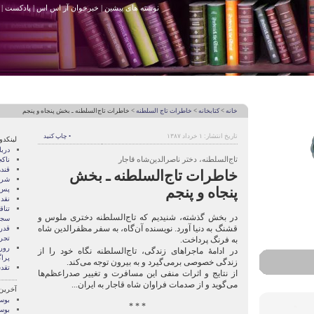
نوشته های پیشین
|
خبرخوان آر اس اس
|
پادکست
|
خانه
>
کتابخانه
>
خاطرات تاج السلطنه
> خاطرات تاج‌السلطنه ـ بخش پنجاه و پنجم
تاریخ انتشار: ۱ خرداد ۱۳۸۷
• چاپ کنید
لینکدو
درب
تاج‌السلطنه، دختر ناصرالدین‌شاه قاجار
ناک
قند
خاطرات تاج‌السلطنه ـ بخش
شری
پنجاه و پنجم
پس 
نقد
تنا
در بخش گذشته، شنیدیم که تاج‌السلطنه دختری ملوس و
سجا
قشنگ به دنیا آورد. نویسنده آن‌گاه، به سفر مظفرالدین شاه
قدر
تجرب
به فرنگ پرداخت.
رور
در ادامۀ ماجراهای زندگی، تاج‌السلطنه نگاه خود را از
پرا
زندگی خصوصی برمی‌گیرد و به بیرون توجه می‌کند.
تقد
از نتایج و اثرات منفی این مسافرت و تغییر صدراعظم‌ها
می‌گوید و از صدمات فراوان شاه قاجار به ایران...
آخرین
بوسه
* * *
بوسه