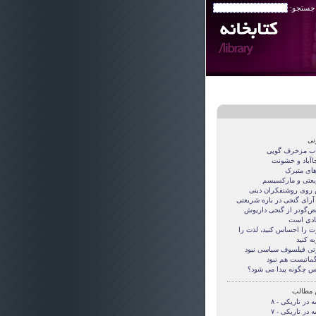
 جستجو:
نی
اب مزخرف گویی
جاآباد و خشونت
های متبرک
عتی و مارکسیسم
روی روشنفکران دینی
 آرای گنجی در باره شریعتی
قض‌گوتر از گنجی داريوش
دی است
ت را احساس کنید، لذت را
ه کنید
تی فيلسوف سياسی نبود
گماتيست هم نبود
س چگونه پيدا می شود؟
 مطالب
 در تاریکی - ۸
 در تاریکی - ۷