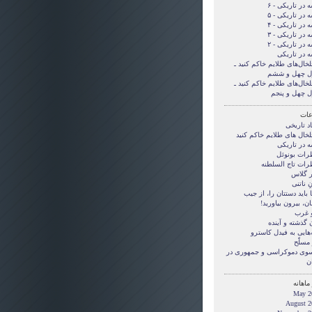
 در تاریکی - ۶
 در تاریکی - ۵
 در تاریکی - ۴
 در تاریکی - ۳
 در تاریکی - ۲
ه در تاریکی
لخال‌های طلایم خاکم کنید ـ
ل چهل و ششم
لخال‌های طلایم خاکم کنید ـ
ل چهل و پنجم
ات
د تاریخی
لخال های طلایم خاکم کنید
ه در تاریکی
رات بونوئل
رات تاج السلطنه
ر گلاس
ِ ناتنی
بايد دستتان را، از جيب
ن، بيرون بياوريد!
و غرب
 گذشته و آینده
‌هایی به فیدل کاسترو
مسلّح
 سوی دموکراسی و جمهوری در
ن
ماهانه
May 2
August 2