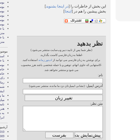
بوسه
این بخش از خاطرات را [
در اینجا بشنوید
]
بوسه
بخش پیشین را هم در [
اینجا
]
بوسه
بوسه
بوسه
بوس
با خ
منز
با خ
نظر بدهید
منز
(نظر شما پس از تایید دبیر وب‌سایت منتشر می‌شود.)
موضوع
-لطفا به زبان فارسی کامنت بگذارید.
اسنا
برای نوشتن به زبان فارسی می توانید از
ادیتور زمانه
استفاده کنید.
با خ
بوس
-کامنتهایی که حاوی اتهام، توهین و یا حمله شخصی باشد هرز محسوب
خاط
می شود و منتشر نخواهد شد.
خاط
نام:
دکت
رمان
آدرس ایمیل:
(نشانی ایمیل‌تان نزد ما مانده، منتشر نمی‌شود)
شما 
ايشا
ما 
میان
متن نظر:
نامه
هنر 
‌به
ایرا
آرشیو 
010
009