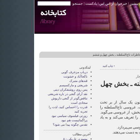
 پیشین
|
خبرخوان آر اس اس
|
پادکست
| جستجو:
اطرات تاج‌السلطنه ـ بخش چهل و ششم
• چاپ کنید
لینکدونی
درباب مزخرف گویی
ار
ناکجاآباد و خشونت
قندهای متبرک
نه ـ بخش چهل
شریعتی و مارکسیسم
پس روی روشنفکران دینی
نقد آرای گنجی در باره شریعتی
تناقض‌گوتر از گنجی داريوش
ون یک سال از بر تخت
سجادی است
عروسی تاج‌السلطنه را
قدرت را احساس کنید، لذت را
تجربه کنید
ن بخش، از عروسی می‌گوید.
رورتی فيلسوف سياسی نبود
 تعریف می‌کند و به یاد
پراگماتيست هم نبود
تقدس چگونه پيدا می شود؟
سی می‌پردازد.
 به دست می‌دهند.
آخرین مطالب
بوسه در تاریکی - ۸