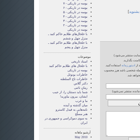
بوسه در تاریکی - ۷
بوسه در تاریکی - ۶
 بشنوید
]
بوسه در تاریکی - ۵
بوسه در تاریکی - ۴
بوسه در تاریکی - ۳
بوسه در تاریکی - ۲
بوسه در تاریکی
با خلخال‌های طلایم خاکم کنید ـ
منزل چهل و ششم
با خلخال‌های طلایم خاکم کنید ـ
منزل چهل و پنجم
‌سایت منتشر می‌شود.)
موضوعات
امنت بگذارید.
اسناد تاریخی
 از
ادیتور زمانه
استفاده کنید.
با خلخال های طلایم خاکم کنید
بوسه در تاریکی
یا حمله شخصی باشد هرز محسوب
خاطرات بونوئل
خواهد شد.
خاطرات تاج السلطنه
دکتر گلاس
رمانِ ناتنی
 مانده، منتشر نمی‌شود)
شما بايد دستتان را، از جيب
ايشان، بيرون بياوريد!
ما و غرب
میان گذشته و آینده
نامه‌هایی به فیدل کاسترو
هنر مسلّح
‌به سوی دموکراسی و جمهوری در
ایران
آرشیو ماهانه
May 2010