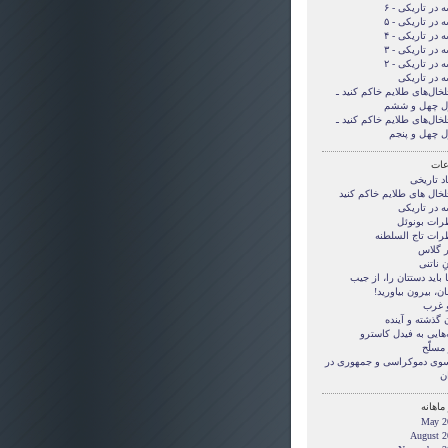
 در تاریکی - ۶
 در تاریکی - ۵
 در تاریکی - ۴
 در تاریکی - ۳
 در تاریکی - ۲
ه در تاریکی
لخال‌های طلایم خاکم کنید ـ
ل چهل و ششم
لخال‌های طلایم خاکم کنید ـ
ل چهل و پنجم
ات
د تاریخی
لخال های طلایم خاکم کنید
ه در تاریکی
رات بونوئل
رات تاج السلطنه
ر گلاس
ِ ناتنی
بايد دستتان را، از جيب
ن، بيرون بياوريد!
و غرب
 گذشته و آینده
‌هایی به فیدل کاسترو
مسلّح
 سوی دموکراسی و جمهوری در
ن
ماهانه
May 2
August 2