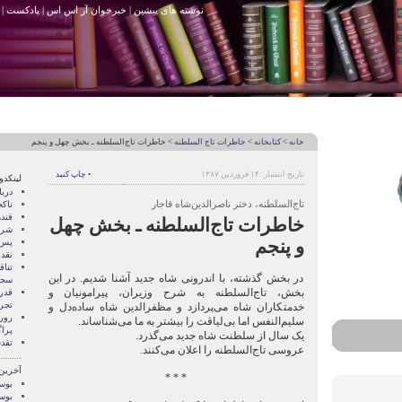
نوشته های پیشین
|
خبرخوان آر اس اس
|
پادکست
|
خانه
>
کتابخانه
>
خاطرات تاج السلطنه
> خاطرات تاج‌السلطنه ـ بخش چهل و پنجم
تاریخ انتشار: ۱۴ فروردین ۱۳۸۷
• چاپ کنید
لینکدو
درب
تاج‌السلطنه، دختر ناصرالدین‌شاه قاجار
ناک
قند
خاطرات تاج‌السلطنه ـ بخش چهل
شری
و پنجم
پس 
نقد
تنا
در بخش گذشته، با اندرونی شاه جدید آشنا شدیم. در این
سجا
بخش، تاج‌السلطنه به شرح وزیران، پیرامونیان و
قدر
تجرب
خدمتکاران شاه می‌پردازد و مظفرالدین شاه ساده‌دل و
رور
سلیم‌النفس اما بی‌لیاقت را بیشتر به ما می‌شناساند.
پرا
یک سال از سلطنت شاه جدید می‌گذرد.
تقد
عروسی تاج‌السلطنه را اعلان می‌کنند.
آخرین
* * *
بوسه
بوسه