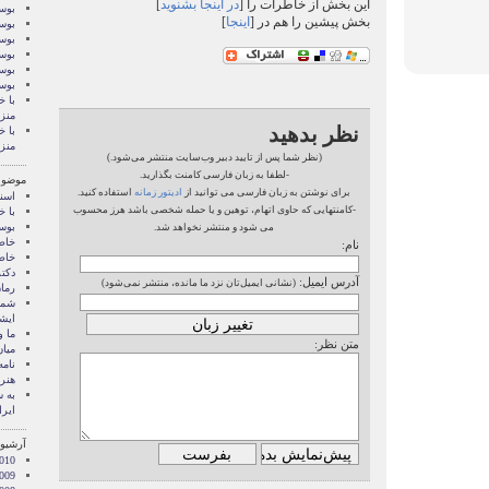
این بخش از خاطرات را [
در اینجا بشنوید
]
بوسه
بخش پیشین را هم در [
اینجا
]
بوسه
بوسه
بوسه
بوسه
بوس
با خ
منز
نظر بدهید
با خ
منز
(نظر شما پس از تایید دبیر وب‌سایت منتشر می‌شود.)
-لطفا به زبان فارسی کامنت بگذارید.
موضوع
برای نوشتن به زبان فارسی می توانید از
ادیتور زمانه
استفاده کنید.
اسنا
-کامنتهایی که حاوی اتهام، توهین و یا حمله شخصی باشد هرز محسوب
با خ
بوس
می شود و منتشر نخواهد شد.
خاط
نام:
خاط
دکت
آدرس ایمیل:
(نشانی ایمیل‌تان نزد ما مانده، منتشر نمی‌شود)
رمان
شما 
ايشا
ما 
متن نظر:
میان
نامه
هنر 
‌به
ایرا
آرشیو 
010
009