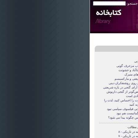
 جستجو:
نی
اب مزخرف گویی
جاآباد و خشونت
های متبرک
عتی و مارکسیسم
روی روشنفکران دینی
 آرای گنجی در باره شریعتی
قض‌گوتر از گنجی داريوش
دی است
ت را احساس کنید، لذت را
ه کنید
تی فيلسوف سياسی نبود
گماتيست هم نبود
س چگونه پيدا می شود؟
 مطالب
 در تاریکی - ۸
 در تاریکی - ۷